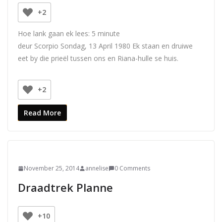
+2
Hoe lank gaan ek lees:
5
minute
deur Scorpio Sondag, 13 April 1980 Ek staan en druiwe
eet by die prieël tussen ons en Riana-hulle se huis.
+2
Read More
November 25, 2014
annelise
0 Comments
Draadtrek Planne
+10