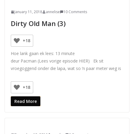
January 11, 2018
annelise
10 Comments
Dirty Old Man (3)
+18
Hoe lank gaan ek lees:
13
minute
deur Pacman (Lees vorige episode HIER) Ek sit
vroegoggend onder die lapa, wat so ’n paar meter weg is
+18
Read More