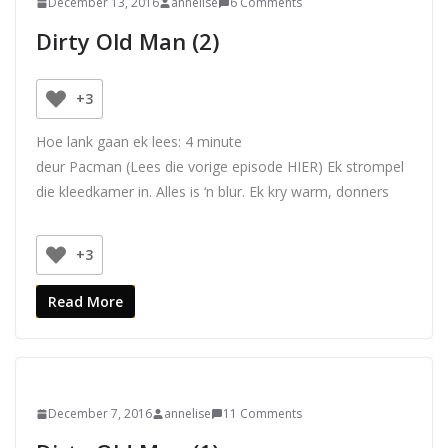
December 13, 2016
annelise
6 Comments
Dirty Old Man (2)
+3
Hoe lank gaan ek lees:
4
minute
deur Pacman (Lees die vorige episode HIER) Ek strompel
die kleedkamer in. Alles is ‘n blur. Ek kry warm, donners
+3
Read More
December 7, 2016
annelise
11 Comments