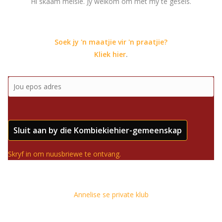
Hi skaam meisie. Jy welkom om met my te gesels.
Soek jy 'n maatjie vir 'n praatjie?
Kliek hier
.
Sluit aan by die Kombiekiehier-gemeenskap
Skryf in om nuusbriewe te ontvang.
Annelise se private klub