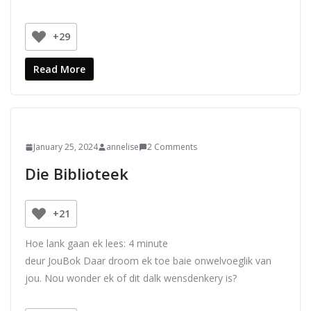
+29
Read More
January 25, 2024
annelise
2 Comments
Die Biblioteek
+21
Hoe lank gaan ek lees:
4
minute
deur JouBok Daar droom ek toe baie onwelvoeglik van
jou. Nou wonder ek of dit dalk wensdenkery is?