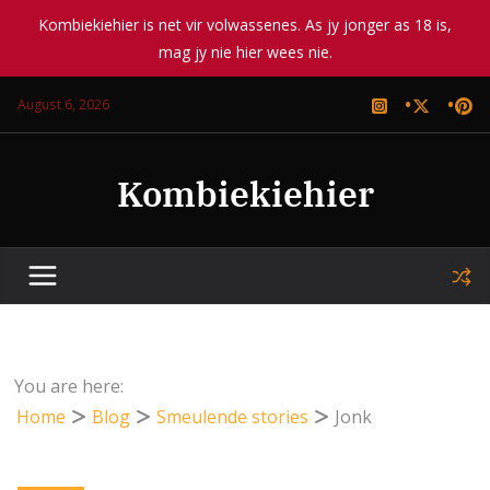
Kombiekiehier is net vir volwassenes. As jy jonger as 18 is,
mag jy nie hier wees nie.
Skip
August 6, 2026
to
content
Kombiekiehier
You are here:
Home
Blog
Smeulende stories
Jonk