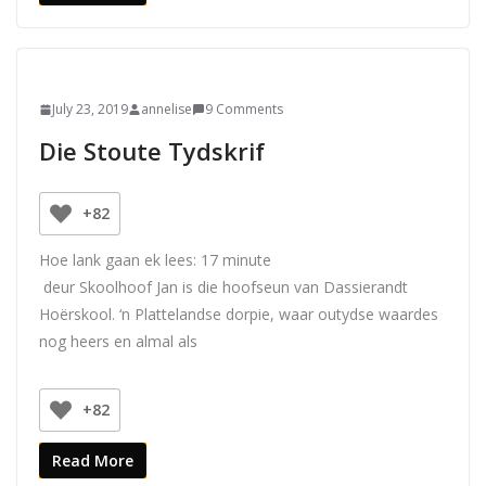
July 23, 2019
annelise
9 Comments
Die Stoute Tydskrif
+82
Hoe lank gaan ek lees:
17
minute
deur Skoolhoof Jan is die hoofseun van Dassierandt
Hoërskool. ‘n Plattelandse dorpie, waar outydse waardes
nog heers en almal als
+82
Read More