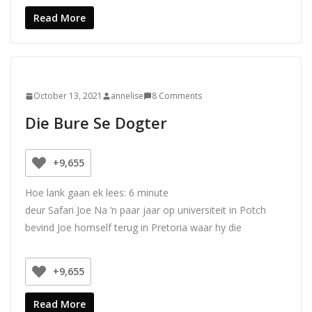
Read More
October 13, 2021
annelise
8 Comments
Die Bure Se Dogter
+9,655
Hoe lank gaan ek lees:
6
minute
deur Safari Joe Na ‘n paar jaar op universiteit in Potch
bevind Joe homself terug in Pretoria waar hy die
+9,655
Read More