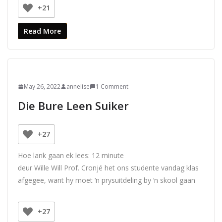
+21
Read More
May 26, 2022
annelise
1 Comment
Die Bure Leen Suiker
+27
Hoe lank gaan ek lees:
12
minute
deur Wille Will Prof. Cronjé het ons studente vandag klas
afgegee, want hy moet ‘n prysuitdeling by ‘n skool gaan
+27