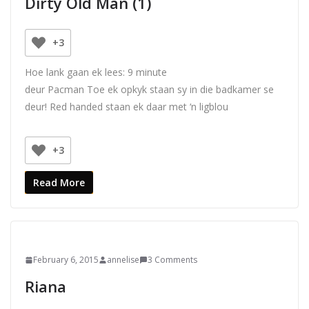
Dirty Old Man (1)
+3
Hoe lank gaan ek lees:
9
minute
deur Pacman Toe ek opkyk staan sy in die badkamer se
deur! Red handed staan ek daar met ‘n ligblou
+3
Read More
February 6, 2015
annelise
3 Comments
Riana