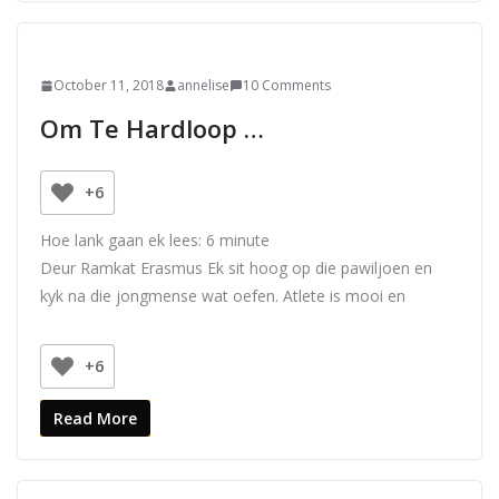
October 11, 2018
annelise
10 Comments
Om Te Hardloop …
+6
Hoe lank gaan ek lees:
6
minute
Deur Ramkat Erasmus Ek sit hoog op die pawiljoen en
kyk na die jongmense wat oefen. Atlete is mooi en
+6
Read More