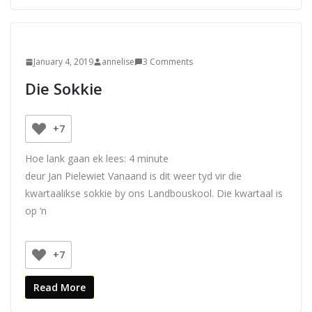
January 4, 2019
annelise
3 Comments
Die Sokkie
+7
Hoe lank gaan ek lees:
4
minute
deur Jan Pielewiet Vanaand is dit weer tyd vir die
kwartaalikse sokkie by ons Landbouskool. Die kwartaal is
op ‘n
+7
Read More