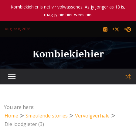
Kombiekiehier is net vir volwassenes. As jy jonger as 18 is,
mag jy nie hier wees nie.
Skip
August 8, 2026
to
content
Kombiekiehier
You are here:
Home
Smeulende stories
Vervolgverhale
Die loodgieter (3)