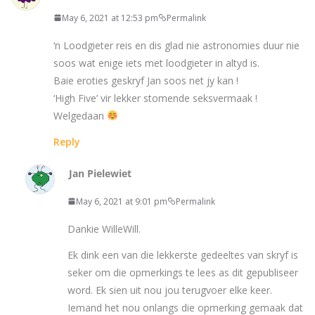
May 6, 2021 at 12:53 pm
Permalink
‘n Loodgieter reis en dis glad nie astronomies duur nie
soos wat enige iets met loodgieter in altyd is.
Baie eroties geskryf Jan soos net jy kan !
‘High Five’ vir lekker stomende seksvermaak !
Welgedaan
Reply
Jan Pielewiet
May 6, 2021 at 9:01 pm
Permalink
Dankie WilleWill.
Ek dink een van die lekkerste gedeeltes van skryf is
seker om die opmerkings te lees as dit gepubliseer
word. Ek sien uit nou jou terugvoer elke keer.
Iemand het nou onlangs die opmerking gemaak dat