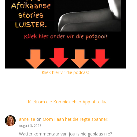
Kliek hier vir die podcast
Kliek om die Kombiekiehier App af te laai.
annelise
on
Oom Faan het die regte spanner.
August 3, 2026
Watter kommentaar van jou is nie geplaas nie?