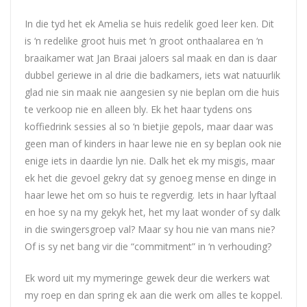
In die tyd het ek Amelia se huis redelik goed leer ken. Dit
is ‘n redelike groot huis met ‘n groot onthaalarea en ‘n
braaikamer wat Jan Braai jaloers sal maak en dan is daar
dubbel geriewe in al drie die badkamers, iets wat natuurlik
glad nie sin maak nie aangesien sy nie beplan om die huis
te verkoop nie en alleen bly. Ek het haar tydens ons
koffiedrink sessies al so ‘n bietjie gepols, maar daar was
geen man of kinders in haar lewe nie en sy beplan ook nie
enige iets in daardie lyn nie. Dalk het ek my misgis, maar
ek het die gevoel gekry dat sy genoeg mense en dinge in
haar lewe het om so huis te regverdig. Iets in haar lyftaal
en hoe sy na my gekyk het, het my laat wonder of sy dalk
in die swingersgroep val? Maar sy hou nie van mans nie?
Of is sy net bang vir die “commitment” in ‘n verhouding?
Ek word uit my mymeringe gewek deur die werkers wat
my roep en dan spring ek aan die werk om alles te koppel.