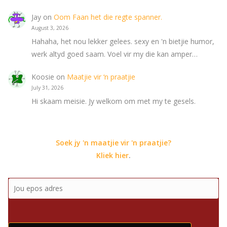
Jay
on
Oom Faan het die regte spanner.
August 3, 2026
Hahaha, het nou lekker gelees. sexy en 'n bietjie humor,
werk altyd goed saam. Voel vir my die kan amper…
Koosie
on
Maatjie vir ‘n praatjie
July 31, 2026
Hi skaam meisie. Jy welkom om met my te gesels.
Soek jy 'n maatjie vir 'n praatjie?
Kliek hier
.