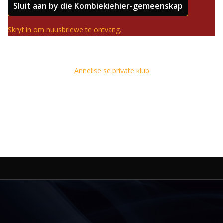
Sluit aan by die Kombiekiehier-gemeenskap
Skryf in om nuusbriewe te ontvang.
Annelise se private klub