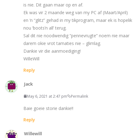
is nie. Dit gaan maar op en af.
Ek was vir 2 maande weg van my PC af (Maart/April)
en ‘n “glitz” gehad in my tikprogram, maar ek is hopelik
nou ‘boots’n all’ terug.
Sal dit nie noodwendig “pennevrugte” noem nie maar
darem okie vrot tamaties nie – glimlag.
Dankie vir die aanmoediging!
WilleWill
Reply
Jack
May 6, 2021 at 2:47 pm
Permalink
Baie goeie storie dankie!!
Reply
Willewill