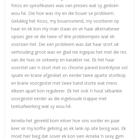
fotos en spesifikasies was van presies wat sy gedoen
wou he. Die hoe was my en die bouer se probleem.
Gelukkig het Koos, my bouersvriend, my voorberei op
haar en ek kon my man staan en vir haar alternatiewe
opsies gee vir die twee of drie probleempies wat ek
voorsien het. Die een probleem was dat haar stort uit
verhouding groot was en glad nie ingepas het met die res
van die huis se ontwerp en karakter nie. Ek het haar
voorstel van ‘n stort met so chrome paneel kontrêpsie vol
spuite en krane afgeskiet en eerder twee aparte stortkop
en krane voorgestel met twee hand storte wat mens
elkeen apart kon reguleeer. Ek het ook ‘n hout sitbankie
voorgestel eerder as die ingeboude trappie met
teelsafwerking wat sy wou hê.
Amelia het gereeld kom inloer hoe ons vorder en paar
keer vir my koffie gebring as ek lank op site besig was. Ek
moet hier bieg dat sover ek kon sien Amelia ‘n sexy gym