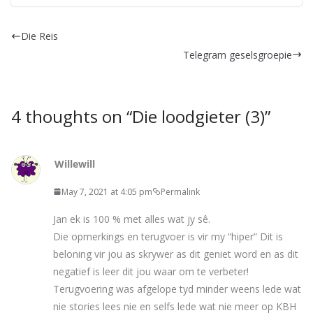
Die Reis
Telegram geselsgroepie
4 thoughts on “
Die loodgieter (3)
”
Willewill
May 7, 2021 at 4:05 pm
Permalink
Jan ek is 100 % met alles wat jy sê.
Die opmerkings en terugvoer is vir my “hiper” Dit is
beloning vir jou as skrywer as dit geniet word en as dit
negatief is leer dit jou waar om te verbeter!
Terugvoering was afgelope tyd minder weens lede wat
nie stories lees nie en selfs lede wat nie meer op KBH