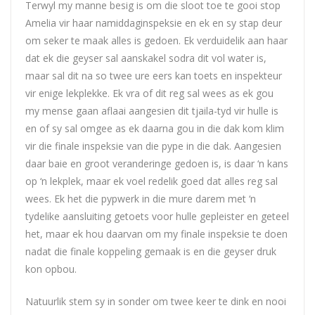
Terwyl my manne besig is om die sloot toe te gooi stop
Amelia vir haar namiddaginspeksie en ek en sy stap deur
om seker te maak alles is gedoen. Ek verduidelik aan haar
dat ek die geyser sal aanskakel sodra dit vol water is,
maar sal dit na so twee ure eers kan toets en inspekteur
vir enige lekplekke. Ek vra of dit reg sal wees as ek gou
my mense gaan aflaai aangesien dit tjaila-tyd vir hulle is
en of sy sal omgee as ek daarna gou in die dak kom klim
vir die finale inspeksie van die pype in die dak. Aangesien
daar baie en groot veranderinge gedoen is, is daar ‘n kans
op ‘n lekplek, maar ek voel redelik goed dat alles reg sal
wees. Ek het die pypwerk in die mure darem met ‘n
tydelike aansluiting getoets voor hulle gepleister en geteel
het, maar ek hou daarvan om my finale inspeksie te doen
nadat die finale koppeling gemaak is en die geyser druk
kon opbou.
Natuurlik stem sy in sonder om twee keer te dink en nooi