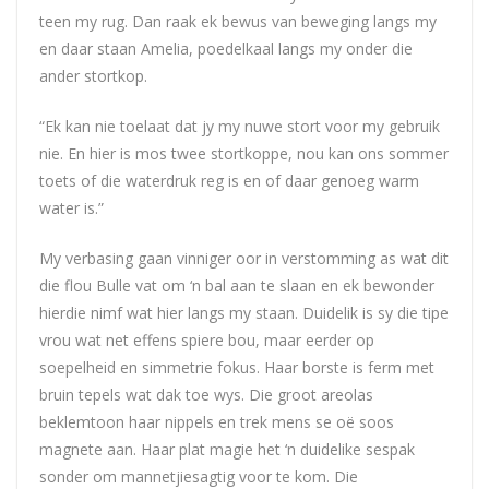
teen my rug. Dan raak ek bewus van beweging langs my
en daar staan Amelia, poedelkaal langs my onder die
ander stortkop.
“Ek kan nie toelaat dat jy my nuwe stort voor my gebruik
nie. En hier is mos twee stortkoppe, nou kan ons sommer
toets of die waterdruk reg is en of daar genoeg warm
water is.”
My verbasing gaan vinniger oor in verstomming as wat dit
die flou Bulle vat om ‘n bal aan te slaan en ek bewonder
hierdie nimf wat hier langs my staan. Duidelik is sy die tipe
vrou wat net effens spiere bou, maar eerder op
soepelheid en simmetrie fokus. Haar borste is ferm met
bruin tepels wat dak toe wys. Die groot areolas
beklemtoon haar nippels en trek mens se oë soos
magnete aan. Haar plat magie het ‘n duidelike sespak
sonder om mannetjiesagtig voor te kom. Die