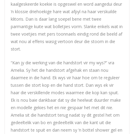
kaalgeskeerde koekie is opgeswel en word aangedui deur
‘n klossie driehoekige hare wat afpyl na haar verskuilde
klitoris. Dan is daar lang soepel bene met twee
parmantige kuite wat bolletjies vorm. Slanke enkels wat in
twee voetjies met pers toonnaels eindig rond die beeld af
wat nou al effens wasig vertoon deur die stoom in die
stort.
“Kan jy die werking van die handstort vir my wys?” vra
Amelia. Sy het die handstort afgehak en staan nou
daarmee in die hand. Ek wys vir haar hoe om te reguleer
tussen die stort kop en die hand stort. Dan wys ek vir
haar die verskillende modes waarmee die kop kan spuit.
Ek is nou baie dankbaar dat sy die heelwat duurder make
en modelle gekies het en nie gespaar het met dit nie.
Amelia sit die handstort terug nadat sy dit gestel het om
gedeeltelik van bo en gedeeltelik van die kant uit die
handstort te spuit en dan neem sy ‘n bottel shower gel en