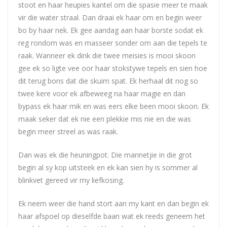
stoot en haar heupies kantel om die spasie meer te maak
vir die water straal. Dan draai ek haar om en begin weer
bo by haar nek. Ek gee aandag aan haar borste sodat ek
reg rondom was en masseer sonder om aan die tepels te
raak. Wanneer ek dink die twee meisies is mooi skoon
gee ek so ligte vee oor haar stokstywe tepels en sien hoe
dit terug bons dat die skuim spat. Ek herhaal dit nog so
twee kere voor ek afbeweeg na haar magie en dan
bypass ek haar mik en was eers elke been mooi skoon. Ek
maak seker dat ek nie een plekkie mis nie en die was
begin meer streel as was raak.
Dan was ek die heuningpot. Die mannetjie in die grot
begin al sy kop uitsteek en ek kan sien hy is sommer al
blinkvet gereed vir my liefkosing.
Ek neem weer die hand stort aan my kant en dan begin ek
haar afspoel op dieselfde baan wat ek reeds geneem het