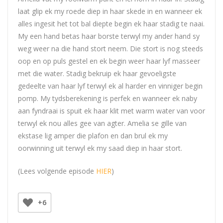
laat glip ek my roede diep in haar skede in en wanneer ek
alles ingesit het tot bal diepte begin ek haar stadig te naai.
My een hand betas haar borste terwyl my ander hand sy
weg weer na die hand stort neem. Die stort is nog steeds
oop en op puls gestel en ek begin weer haar lyf masseer
met die water. Stadig bekruip ek haar gevoeligste
gedeelte van haar lyf terwyl ek al harder en vinniger begin
pomp. My tydsberekening is perfek en wanneer ek naby
aan fyndraai is spuit ek haar klit met warm water van voor
terwyl ek nou alles gee van agter. Amelia se gille van
ekstase lig amper die plafon en dan brul ek my
oorwinning uit terwyl ek my saad diep in haar stort.
(Lees volgende episode
HIER
)
+6