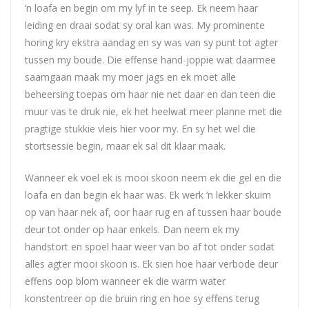
‘n loafa en begin om my lyf in te seep. Ek neem haar
leiding en draai sodat sy oral kan was. My prominente
horing kry ekstra aandag en sy was van sy punt tot agter
tussen my boude. Die effense hand-joppie wat daarmee
saamgaan maak my moer jags en ek moet alle
beheersing toepas om haar nie net daar en dan teen die
muur vas te druk nie, ek het heelwat meer planne met die
pragtige stukkie vleis hier voor my. En sy het wel die
stortsessie begin, maar ek sal dit klaar maak.
Wanneer ek voel ek is mooi skoon neem ek die gel en die
loafa en dan begin ek haar was. Ek werk ‘n lekker skuim
op van haar nek af, oor haar rug en af tussen haar boude
deur tot onder op haar enkels. Dan neem ek my
handstort en spoel haar weer van bo af tot onder sodat
alles agter mooi skoon is. Ek sien hoe haar verbode deur
effens oop blom wanneer ek die warm water
konstentreer op die bruin ring en hoe sy effens terug