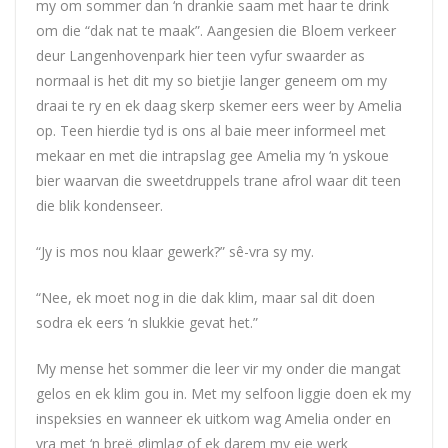
my om sommer dan ‘n drankie saam met haar te drink
om die “dak nat te maak”. Aangesien die Bloem verkeer
deur Langenhovenpark hier teen vyfur swaarder as
normaal is het dit my so bietjie langer geneem om my
draai te ry en ek daag skerp skemer eers weer by Amelia
op. Teen hierdie tyd is ons al baie meer informeel met
mekaar en met die intrapslag gee Amelia my ‘n yskoue
bier waarvan die sweetdruppels trane afrol waar dit teen
die blik kondenseer.
“Jy is mos nou klaar gewerk?” sê-vra sy my.
“Nee, ek moet nog in die dak klim, maar sal dit doen
sodra ek eers ‘n slukkie gevat het.”
My mense het sommer die leer vir my onder die mangat
gelos en ek klim gou in. Met my selfoon liggie doen ek my
inspeksies en wanneer ek uitkom wag Amelia onder en
vra met ‘n breë glimlag of ek darem my eie werk