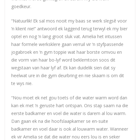
goedkeur.
“Natuurlik! Ek sal mos nooit my baas se werk slegsê voor
‘n klient nie!” antwoord ek laggend terug terwyl ek my bier
optel en nog ‘n lang groot sluk vat. Amelia het intussen
haar formele werksklere gaan verruil vir ‘n styfpassende
jogabroek en ‘n gym toppie wat haar borste omvou en
die vorm van haar bo-lyf word beklemtoon soos dit
wegstaan van haar lyf af. Ek kan duidelik sien dat sy
heelwat ure in die gym deurbring en nie skaam is om dit
te wys nie.
“Nou moet ek net gou toets of die water warm word dan
kan ek met ‘n geruste hart ontspan. Ons stap saam na die
eerste badkamer en voel die water is darem al lou warm.
Dan gaan ek na die hoofslaapkamer se en-suite
badkamer en voel daar is ook al louwarm water. Wanneer
ek vir Amelia se dat die water nou eers lou is en seker