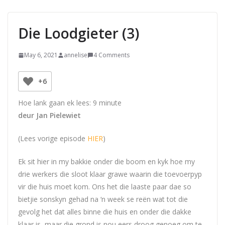
Die Loodgieter (3)
May 6, 2021
annelise
4 Comments
+6
Hoe lank gaan ek lees:
9
minute
deur Jan Pielewiet
(Lees vorige episode
HIER
)
Ek sit hier in my bakkie onder die boom en kyk hoe my
drie werkers die sloot klaar grawe waarin die toevoerpyp
vir die huis moet kom. Ons het die laaste paar dae so
bietjie sonskyn gehad na ‘n week se reën wat tot die
gevolg het dat alles binne die huis en onder die dakke
klaar is, maar die grond is nou eers droog genoeg om te