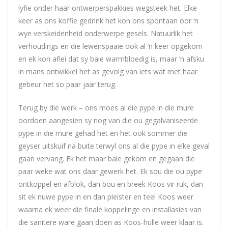
lyfie onder haar ontwerperspakkies wegsteek het. Elke
keer as ons koffie gedrink het kon ons spontaan oor ‘n
wye verskeidenheid onderwerpe gesels. Natuurlik het
verhoudings en die lewenspaaie ook al ‘n keer opgekom
en ek kon aflei dat sy baie warmbloedig is, maar ‘n afsku
in mans ontwikkel het as gevolg van iets wat met haar
gebeur het so paar jaar terug.
Terug by die werk – ons moes al die pype in die mure
oordoen aangesien sy nog van die ou gegalvaniseerde
pype in die mure gehad het en het ook sommer die
geyser uitskuif na buite terwyl ons al die pype in elke geval
gaan vervang. Ek het maar baie gekom en gegaan die
paar weke wat ons daar gewerk het. Ek sou die ou pype
ontkoppel en afblok, dan bou en breek Koos vir ruk, dan
sit ek nuwe pype in en dan pleister en teel Koos weer
waarna ek weer die finale koppelinge en installasies van
die sanitere ware gaan doen as Koos-hulle weer klaar is.