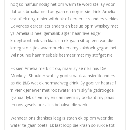
nog so halfuur nodig het om warm te word stel sy voor
dat ons braaikamer toe gaan en nog ietsie drink. Amelia
vra of ek nog ‘n bier wil drink of eerder iets anders verkies.
Ek verkies eerder iets anders en besluit op ‘n whiskey met
ys. Amelia is heel gemaklik agter haar “live edge”
kroegtoonbank van kiaat en ek gaan sit op een van die
kroeg stoeltjies waaroor ek eers my sakdoek gegooi het.
Wil nou nie haar meubels besmeer met my stofgat nie.
Ek sien Amelia merk dit op, maar sy sê niks nie. Die
Monkeys Shoulder wat sy gooi smaak aansienlik anders
as die J&B wat ek normaalweg drink. Sy gooi vir haarself
‘n Pienk Jenewer met rooswater en ‘n skyfie gedroogde
granaat lyk dit vir my en dan neem sy oorkant my plaas
en ons gesels oor alles behalwe die werk.
Wanneer ons drankies leeg is staan ek op om weer die
water te gaan toets. Ek laat loop die kraan so rukkie tot