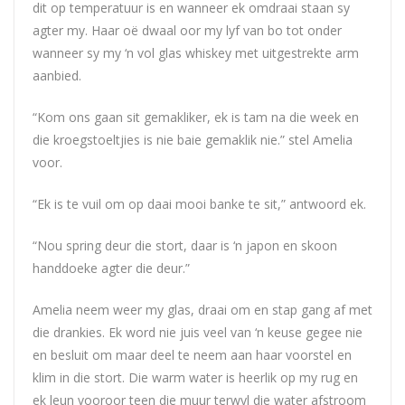
dit op temperatuur is en wanneer ek omdraai staan sy
agter my. Haar oë dwaal oor my lyf van bo tot onder
wanneer sy my ‘n vol glas whiskey met uitgestrekte arm
aanbied.
“Kom ons gaan sit gemakliker, ek is tam na die week en
die kroegstoeltjies is nie baie gemaklik nie.” stel Amelia
voor.
“Ek is te vuil om op daai mooi banke te sit,” antwoord ek.
“Nou spring deur die stort, daar is ‘n japon en skoon
handdoeke agter die deur.”
Amelia neem weer my glas, draai om en stap gang af met
die drankies. Ek word nie juis veel van ‘n keuse gegee nie
en besluit om maar deel te neem aan haar voorstel en
klim in die stort. Die warm water is heerlik op my rug en
ek leun vooroor teen die muur terwyl die water afstroom