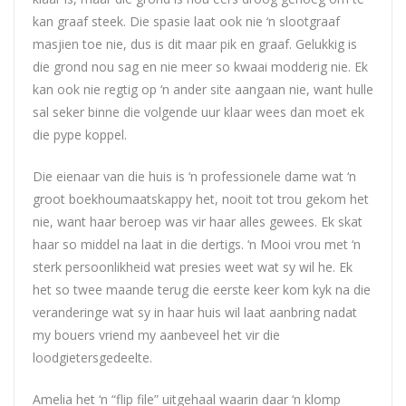
kan graaf steek. Die spasie laat ook nie ‘n slootgraaf
masjien toe nie, dus is dit maar pik en graaf. Gelukkig is
die grond nou sag en nie meer so kwaai modderig nie. Ek
kan ook nie regtig op ‘n ander site aangaan nie, want hulle
sal seker binne die volgende uur klaar wees dan moet ek
die pype koppel.
Die eienaar van die huis is ‘n professionele dame wat ‘n
groot boekhoumaatskappy het, nooit tot trou gekom het
nie, want haar beroep was vir haar alles gewees. Ek skat
haar so middel na laat in die dertigs. ‘n Mooi vrou met ‘n
sterk persoonlikheid wat presies weet wat sy wil he. Ek
het so twee maande terug die eerste keer kom kyk na die
veranderinge wat sy in haar huis wil laat aanbring nadat
my bouers vriend my aanbeveel het vir die
loodgietersgedeelte.
Amelia het ‘n “flip file” uitgehaal waarin daar ‘n klomp