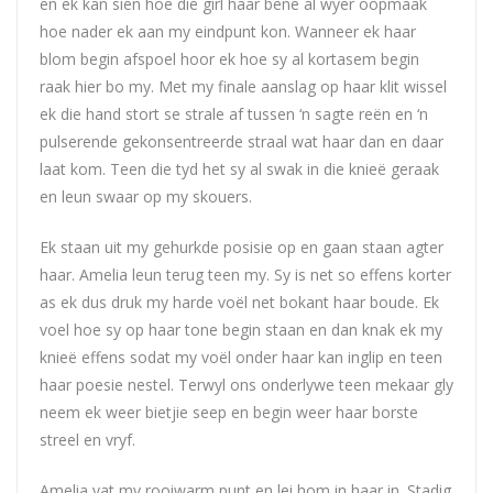
en ek kan sien hoe die girl haar bene al wyer oopmaak
hoe nader ek aan my eindpunt kon. Wanneer ek haar
blom begin afspoel hoor ek hoe sy al kortasem begin
raak hier bo my. Met my finale aanslag op haar klit wissel
ek die hand stort se strale af tussen ‘n sagte reën en ‘n
pulserende gekonsentreerde straal wat haar dan en daar
laat kom. Teen die tyd het sy al swak in die knieë geraak
en leun swaar op my skouers.
Ek staan uit my gehurkde posisie op en gaan staan agter
haar. Amelia leun terug teen my. Sy is net so effens korter
as ek dus druk my harde voël net bokant haar boude. Ek
voel hoe sy op haar tone begin staan en dan knak ek my
knieë effens sodat my voël onder haar kan inglip en teen
haar poesie nestel. Terwyl ons onderlywe teen mekaar gly
neem ek weer bietjie seep en begin weer haar borste
streel en vryf.
Amelia vat my rooiwarm punt en lei hom in haar in. Stadig