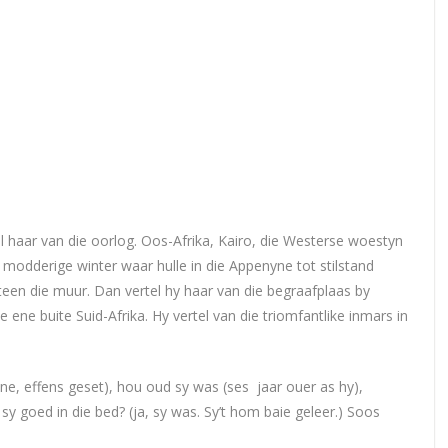
el haar van die oorlog. Oos-Afrika, Kairo, die Westerse woestyn
 en modderige winter waar hulle in die Appenyne tot stilstand
teen die muur. Dan vertel hy haar van die begraafplaas by
e ene buite Suid-Afrika. Hy vertel van die triomfantlike inmars in
ine, effens geset), hou oud sy was (ses jaar ouer as hy),
y goed in die bed? (ja, sy was. Sy’t hom baie geleer.) Soos