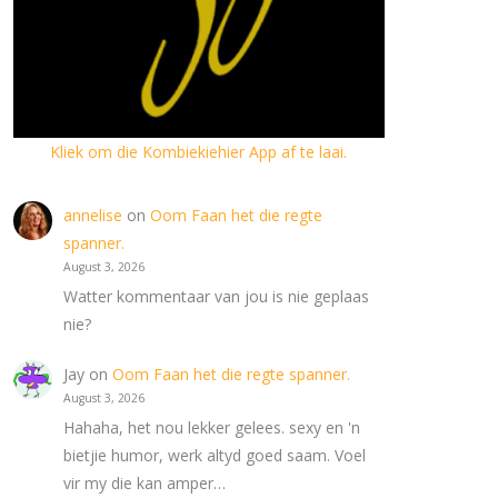
Kliek om die Kombiekiehier App af te laai.
annelise
on
Oom Faan het die regte
spanner.
August 3, 2026
Watter kommentaar van jou is nie geplaas
nie?
Jay
on
Oom Faan het die regte spanner.
August 3, 2026
Hahaha, het nou lekker gelees. sexy en 'n
bietjie humor, werk altyd goed saam. Voel
vir my die kan amper…