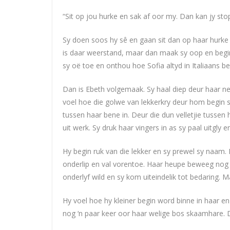
“Sit op jou hurke en sak af oor my. Dan kan jy stop 
Sy doen soos hy sê en gaan sit dan op haar hurke o
is daar weerstand, maar dan maak sy oop en begi
sy oë toe en onthou hoe Sofia altyd in Italiaans be
Dan is Ebeth volgemaak. Sy haal diep deur haar n
voel hoe die golwe van lekkerkry deur hom begin s
tussen haar bene in. Deur die dun velletjie tussen
uit werk. Sy druk haar vingers in as sy paal uitgly e
Hy begin ruk van die lekker en sy prewel sy naam.
onderlip en val vorentoe. Haar heupe beweeg nog s
onderlyf wild en sy kom uiteindelik tot bedaring. Ma
Hy voel hoe hy kleiner begin word binne in haar en h
nog ‘n paar keer oor haar welige bos skaamhare. D