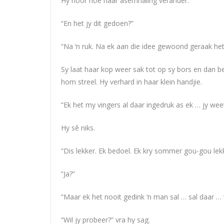
Hy hoor hoe haar asemhaling verander.
“En het jy dit gedoen?”
“Na ‘n ruk. Na ek aan die idee gewoond geraak het
Sy laat haar kop weer sak tot op sy bors en dan 
hom streel. Hy verhard in haar klein handjie.
“Ek het my vingers al daar ingedruk as ek … jy weet.
Hy sê niks.
“Dis lekker. Ek bedoel. Ek kry sommer gou-gou lekk
“Ja?”
“Maar ek het nooit gedink ‘n man sal … sal daar … w
“Wil jy probeer?” vra hy sag.