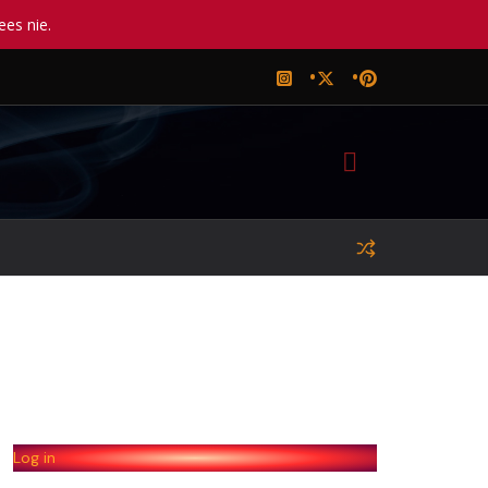
ees nie.
Log in