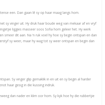
intense een. Dan gaan lê sy op haar maag langs hom.
et sy vinger uit. Hy druk haar boude weg van mekaar af en vryf
ringetjie liggies masseer soos Sofia hom geleer het. Hy werk
en smeer dit aan. Na ‘n ruk voel hy hoe sy begin ontspan en dan
k verstyf sy weer, maar hy wag tot sy weer ontspan en begin dan
span. Sy vinger glip gemaklik in en uit en sy begin al harder
enot haar gesig in die kussing indruk.
weeg dan nader en klim oor hom. Sy kyk hoe hy die rubbertjie