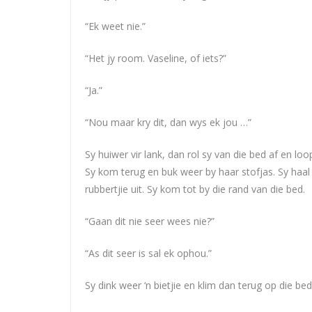
“Ek weet nie.”
“Het jy room. Vaseline, of iets?”
“Ja.”
“Nou maar kry dit, dan wys ek jou …”
Sy huiwer vir lank, dan rol sy van die bed af en loop 
Sy kom terug en buk weer by haar stofjas. Sy haal 
rubbertjie uit. Sy kom tot by die rand van die bed.
“Gaan dit nie seer wees nie?”
“As dit seer is sal ek ophou.”
Sy dink weer ‘n bietjie en klim dan terug op die bed.