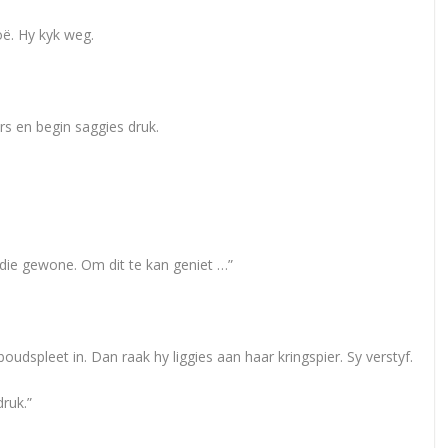
oë. Hy kyk weg.
s en begin saggies druk.
die gewone. Om dit te kan geniet …”
oudspleet in. Dan raak hy liggies aan haar kringspier. Sy verstyf.
druk.”