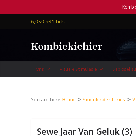
Kombiek
Skip
6,050,931 hits
to
content
Kombiekiehier
Ons
Visuele Stimulasie
Sapioseksu
You are here:
Home
Smeulende stories
V
Sewe Jaar Van Geluk (3)