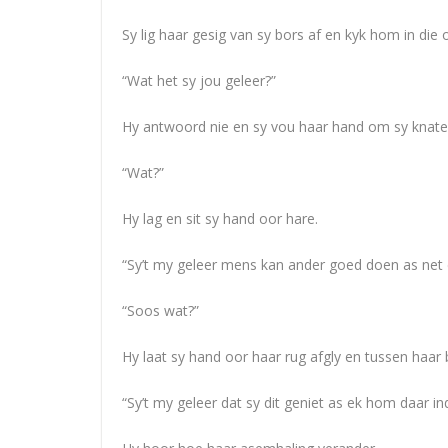
Sy lig haar gesig van sy bors af en kyk hom in die 
“Wat het sy jou geleer?”
Hy antwoord nie en sy vou haar hand om sy knater
“Wat?”
Hy lag en sit sy hand oor hare.
“Sy’t my geleer mens kan ander goed doen as net 
“Soos wat?”
Hy laat sy hand oor haar rug afgly en tussen haar b
“Sy’t my geleer dat sy dit geniet as ek hom daar in