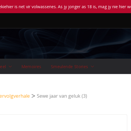
iehier is net vir volwassenes. As jy jonger as 18 is, mag jy nie hier w
eel
Memoires
Smeulende Stories
ervolgverhale
Sewe jaar van geluk (3)