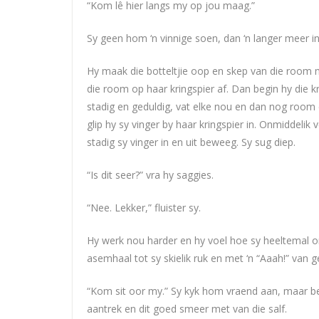
“Kom lê hier langs my op jou maag.”
Sy geen hom ‘n vinnige soen, dan ‘n langer meer 
Hy maak die botteltjie oop en skep van die room m
die room op haar kringspier af. Dan begin hy die k
stadig en geduldig, vat elke nou en dan nog room 
glip hy sy vinger by haar kringspier in. Onmiddeli
stadig sy vinger in en uit beweeg. Sy sug diep.
“Is dit seer?” vra hy saggies.
“Nee. Lekker,” fluister sy.
Hy werk nou harder en hy voel hoe sy heeltemal ont
asemhaal tot sy skielik ruk en met ‘n “Aaah!” van g
“Kom sit oor my.” Sy kyk hom vraend aan, maar be
aantrek en dit goed smeer met van die salf.