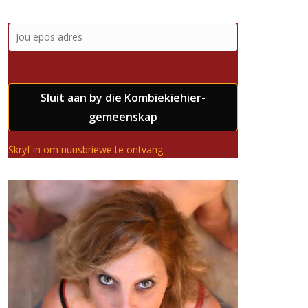
Sluit aan by die Kombiekiehier-
gemeenskap
Skryf in om nuusbriewe te ontvang.