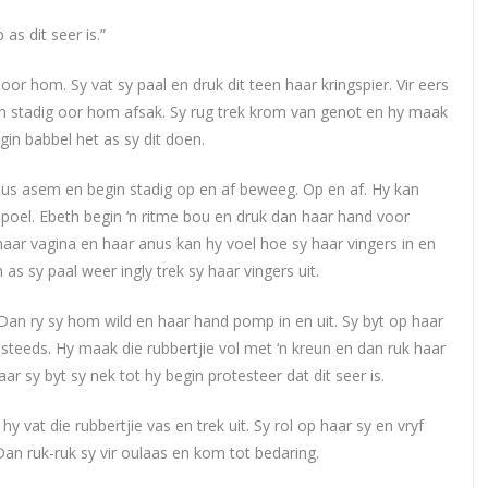
as dit seer is.”
or hom. Sy vat sy paal en druk dit teen haar kringspier. Vir eers
n stadig oor hom afsak. Sy rug trek krom van genot en hy maak
gin babbel het as sy dit doen.
eus asem en begin stadig op en af beweeg. Op en af. Hy kan
poel. Ebeth begin ‘n ritme bou en druk dan haar hand voor
 haar vagina en haar anus kan hy voel hoe sy haar vingers in en
n as sy paal weer ingly trek sy haar vingers uit.
 Dan ry sy hom wild en haar hand pomp in en uit. Sy byt op haar
teeds. Hy maak die rubbertjie vol met ‘n kreun en dan ruk haar
ar sy byt sy nek tot hy begin protesteer dat dit seer is.
y vat die rubbertjie vas en trek uit. Sy rol op haar sy en vryf
an ruk-ruk sy vir oulaas en kom tot bedaring.