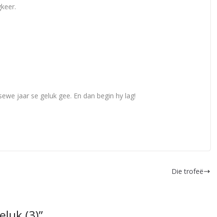
gkeer.
ewe jaar se geluk gee. En dan begin hy lag!
Die trofeë
eluk (3)
”