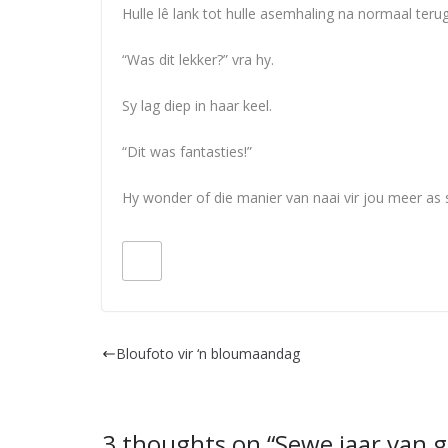
Hulle lê lank tot hulle asemhaling na normaal teru
“Was dit lekker?” vra hy.
Sy lag diep in haar keel.
“Dit was fantasties!”
Hy wonder of die manier van naai vir jou meer as s
Bloufoto vir ‘n bloumaandag
3 thoughts on “
Sewe jaar van g