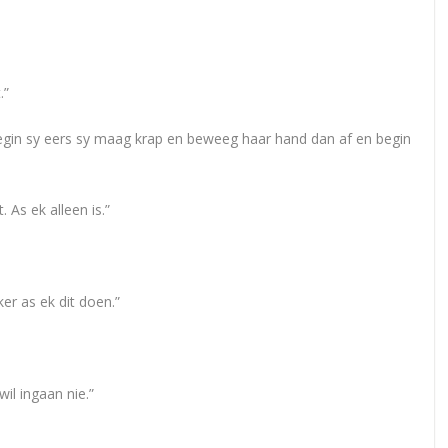
.”
begin sy eers sy maag krap en beweeg haar hand dan af en begin
 As ek alleen is.”
er as ek dit doen.”
il ingaan nie.”