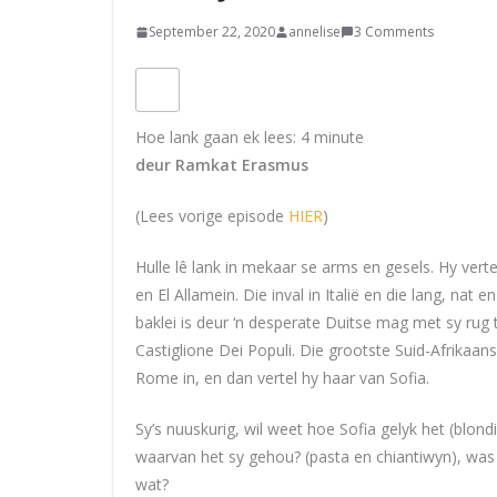
September 22, 2020
annelise
3 Comments
Hoe lank gaan ek lees:
4
minute
deur Ramkat Erasmus
(Lees vorige episode
HIER
)
Hulle lê lank in mekaar se arms en gesels. Hy vert
en El Allamein. Die inval in Italië en die lang, nat
baklei is deur ‘n desperate Duitse mag met sy rug 
Castiglione Dei Populi. Die grootste Suid-Afrikaans
Rome in, en dan vertel hy haar van Sofia.
Sy’s nuuskurig, wil weet hoe Sofia gelyk het (blond
waarvan het sy gehou? (pasta en chiantiwyn), was s
wat?