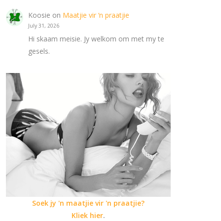
Koosie
on
Maatjie vir ‘n praatjie
July 31, 2026
Hi skaam meisie. Jy welkom om met my te
gesels.
Soek jy 'n maatjie vir 'n praatjie?
Kliek hier
.