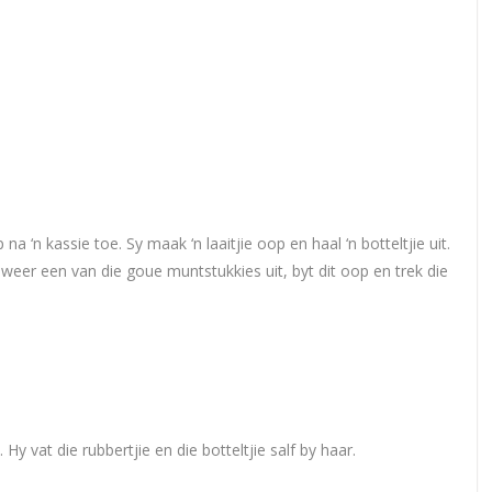
na ‘n kassie toe. Sy maak ‘n laaitjie oop en haal ‘n botteltjie uit.
weer een van die goue muntstukkies uit, byt dit oop en trek die
 Hy vat die rubbertjie en die botteltjie salf by haar.