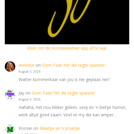
Kliek om die Kombiekiehier App af te laai.
annelise
on
Oom Faan het die regte spanner.
August 3, 2026
Watter kommentaar van jou is nie geplaas nie?
Jay
on
Oom Faan het die regte spanner.
August 3, 2026
Hahaha, het nou lekker gelees. sexy en 'n bietjie humor,
werk altyd goed saam. Voel vir my die kan amper…
Koosie
on
Maatjie vir ‘n praatjie