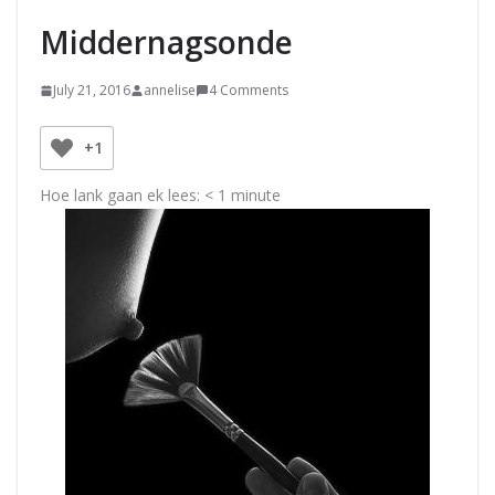
Middernagsonde
July 21, 2016
annelise
4 Comments
+1
Hoe lank gaan ek lees:
< 1
minute