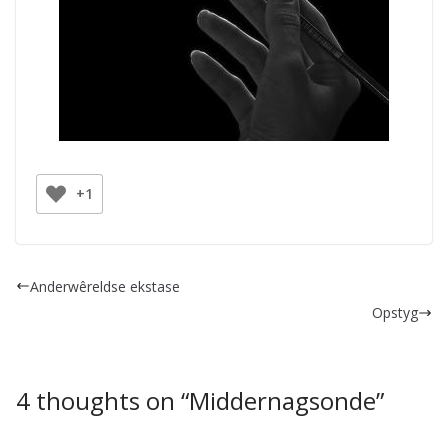
+1
Anderwêreldse ekstase
Opstyg
4 thoughts on “
Middernagsonde
”