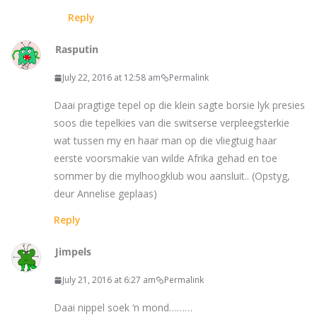
Reply
Rasputin
July 22, 2016 at 12:58 am
Permalink
Daai pragtige tepel op die klein sagte borsie lyk presies
soos die tepelkies van die switserse verpleegsterkie
wat tussen my en haar man op die vliegtuig haar
eerste voorsmakie van wilde Afrika gehad en toe
sommer by die mylhoogklub wou aansluit.. (Opstyg,
deur Annelise geplaas)
Reply
Jimpels
July 21, 2016 at 6:27 am
Permalink
Daai nippel soek ‘n mond………