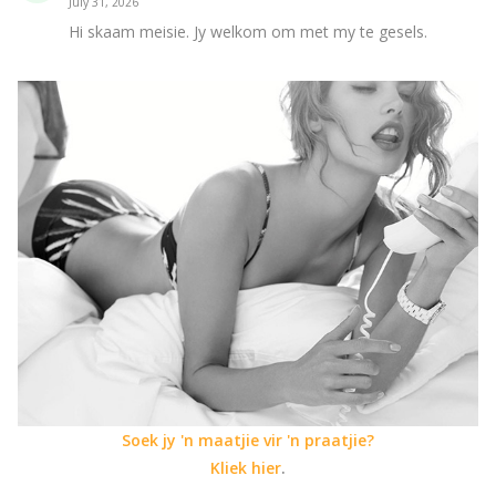
July 31, 2026
Hi skaam meisie. Jy welkom om met my te gesels.
Soek jy 'n maatjie vir 'n praatjie?
Kliek hier
.