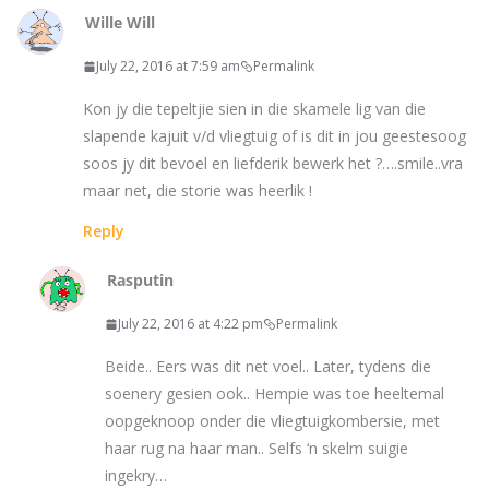
Wille Will
July 22, 2016 at 7:59 am
Permalink
Kon jy die tepeltjie sien in die skamele lig van die
slapende kajuit v/d vliegtuig of is dit in jou geestesoog
soos jy dit bevoel en liefderik bewerk het ?….smile..vra
maar net, die storie was heerlik !
Reply
Rasputin
July 22, 2016 at 4:22 pm
Permalink
Beide.. Eers was dit net voel.. Later, tydens die
soenery gesien ook.. Hempie was toe heeltemal
oopgeknoop onder die vliegtuigkombersie, met
haar rug na haar man.. Selfs ‘n skelm suigie
ingekry…