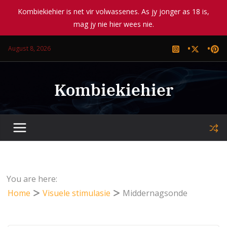
Kombiekiehier is net vir volwassenes. As jy jonger as 18 is,
mag jy nie hier wees nie.
Skip
August 8, 2026
to
content
Kombiekiehier
You are here:
Home
Visuele stimulasie
Middernagsonde