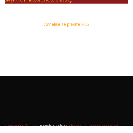
Annelise se private klub
Copyright © 2026
Kombiekiehier
Theme. All rights reserved.