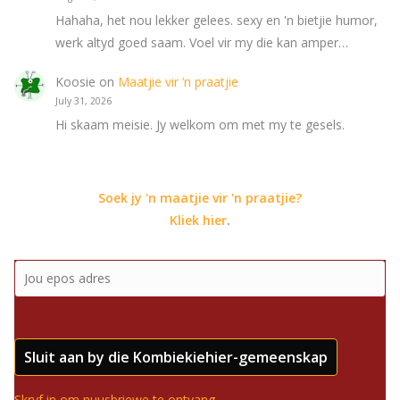
Hahaha, het nou lekker gelees. sexy en 'n bietjie humor,
werk altyd goed saam. Voel vir my die kan amper…
Koosie
on
Maatjie vir ‘n praatjie
July 31, 2026
Hi skaam meisie. Jy welkom om met my te gesels.
Soek jy 'n maatjie vir 'n praatjie?
Kliek hier
.
Sluit aan by die Kombiekiehier-gemeenskap
Skryf in om nuusbriewe te ontvang.