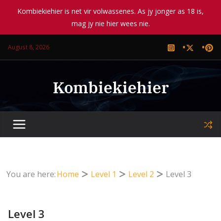
Kombiekiehier is net vir volwassenes. As jy jonger as 18 is,
mag jy nie hier wees nie.
Skip
August 8, 2026
to
content
Kombiekiehier
You are here:
Home
Level 1
Level 2
Level 3
Level 3