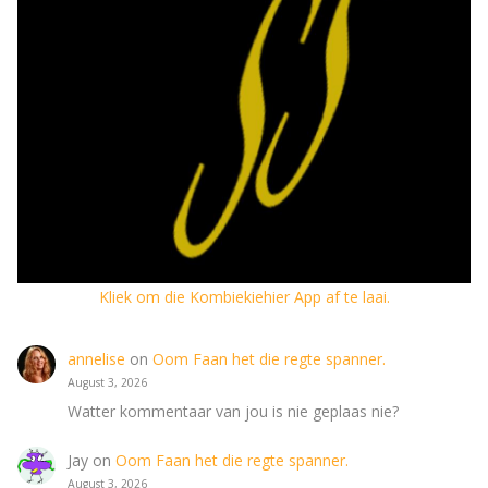
Kliek om die Kombiekiehier App af te laai.
annelise
on
Oom Faan het die regte spanner.
August 3, 2026
Watter kommentaar van jou is nie geplaas nie?
Jay
on
Oom Faan het die regte spanner.
August 3, 2026