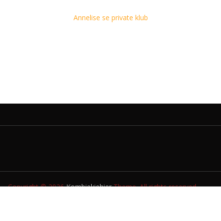
Annelise se private klub
Copyright © 2026
Kombiekiehier
Theme. All rights reserved.
TUIS