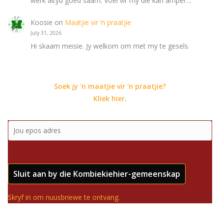
werk altyd goed saam. Voel vir my die kan amper…
Koosie
on
Maatjie vir ‘n praatjie
July 31, 2026
Hi skaam meisie. Jy welkom om met my te gesels.
Soek jy 'n maatjie vir 'n praatjie?
Kliek hier
.
Sluit aan by die Kombiekiehier-gemeenskap
Skryf in om nuusbriewe te ontvang.