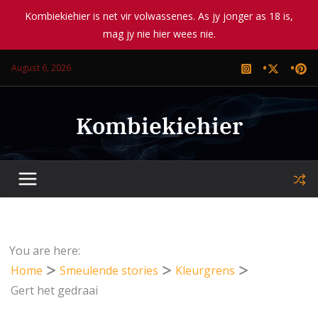
Kombiekiehier is net vir volwassenes. As jy jonger as 18 is,
mag jy nie hier wees nie.
Skip
August 6, 2026
to
content
Kombiekiehier
You are here:
Home
Smeulende stories
Kleurgrens
Gert het gedraai