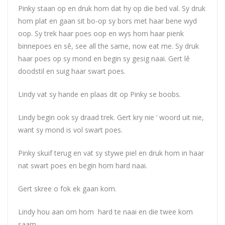
Pinky staan op en druk hom dat hy op die bed val. Sy druk
hom plat en gaan sit bo-op sy bors met haar bene wyd
oop. Sy trek haar poes oop en wys hom haar pienk
binnepoes en sê, see all the same, now eat me. Sy druk
haar poes op sy mond en begin sy gesig naai. Gert lê
doodstil en suig haar swart poes.
Lindy vat sy hande en plaas dit op Pinky se boobs.
Lindy begin ook sy draad trek. Gert kry nie ‘ woord uit nie,
want sy mond is vol swart poes.
Pinky skuif terug en vat sy stywe piel en druk hom in haar
nat swart poes en begin hom hard naai.
Gert skree o fok ek gaan kom.
Lindy hou aan om hom hard te naai en die twee kom
saam.