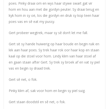
poes. Pinky draai om en wys haar stywe swart gat vir
hom en hou aan met die gordyn peuter. Sy draai terug en
kyk hom in sy oë, los die gordyn en druk sy kop teen haar
poes vas en sê eat my pussy.
Gert probeer wegtrek, maar sy sê
don
‘t let me fall.
Gert sit sy hande huiwerig op haar boude en begin ruik en
lek aan haar poes. Sy trek haar rok oor haar kop en staan
kaal op die stoel voor hom. Lindy klim van haar stoel af
en gaan staan after Gert. Sy trek sy broek af en vat sy piel
vas en begin sy draad trek.
Gert sê net, o fok.
Pinky klim af, sak voor hom en begin sy piel suig.
Gert staan doodstil en sê net, o fok.