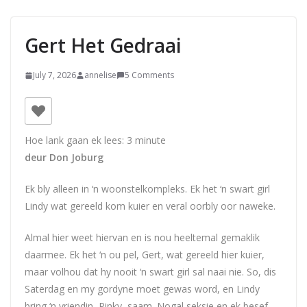
Gert Het Gedraai
July 7, 2026
annelise
5 Comments
Hoe lank gaan ek lees:
3
minute
deur Don Joburg
Ek bly alleen in ‘n woonstelkompleks. Ek het ‘n swart girl
Lindy wat gereeld kom kuier en veral oorbly oor naweke.
Almal hier weet hiervan en is nou heeltemal gemaklik
daarmee. Ek het ‘n ou pel, Gert, wat gereeld hier kuier,
maar volhou dat hy nooit ‘n swart girl sal naai nie. So, dis
Saterdag en my gordyne moet gewas word, en Lindy
bring ‘n vriendin, Pinky, saam. Nogal seksie en ek besef