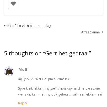
Bloufoto vir ‘n bloumaandag
Afreeplanne
5 thoughts on “
Gert het gedraai
”
Mr. B
July 27, 2026 at 1:25 pm
Permalink
Sjoe klink lekker, my piel is nou klip hard na die storie,
wens dit kan met my ook gebeur….sal haar lekker naai
Reply