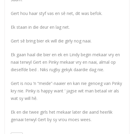
Gert hou haar styf vas en sê net, dit was befok.
Ek staan in die deur en lag net.
Gert sê bring bier ek will die girly nog naai.
Ek gaan haal die bier en ek en Lindy begin mekaar vry en
naai terwyl Gert en Pinky mekaar vry en naai, almal op
dieselfde bed . Niks rugby gekyk daardie dag nie.
Gert is nou ‘n “meide”-naaier en kan nie genoeg van Pinky
kry nie. Pinky is happy want ‘ jagse wit man betaal vir als
wat sy will hê.
Ek en die twee girls het mekaar later die aand heerlik
genaai terwyl Gert by sy vrou moes wees.