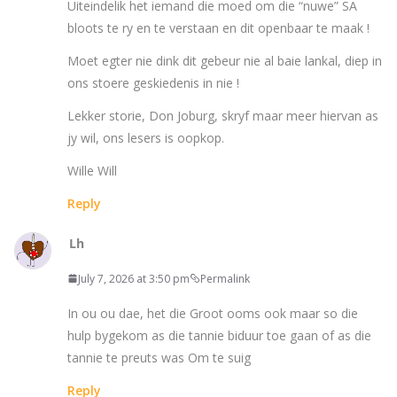
Uiteindelik het iemand die moed om die “nuwe” SA
bloots te ry en te verstaan en dit openbaar te maak !
Moet egter nie dink dit gebeur nie al baie lankal, diep in
ons stoere geskiedenis in nie !
Lekker storie, Don Joburg, skryf maar meer hiervan as
jy wil, ons lesers is oopkop.
Wille Will
Reply
Lh
July 7, 2026 at 3:50 pm
Permalink
In ou ou dae, het die Groot ooms ook maar so die
hulp bygekom as die tannie biduur toe gaan of as die
tannie te preuts was Om te suig
Reply