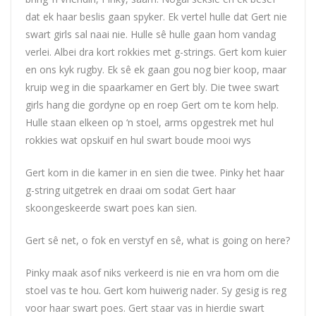
dat ek haar beslis gaan spyker. Ek vertel hulle dat Gert nie
swart girls sal naai nie. Hulle sê hulle gaan hom vandag
verlei. Albei dra kort rokkies met g-strings. Gert kom kuier
en ons kyk rugby. Ek sê ek gaan gou nog bier koop, maar
kruip weg in die spaarkamer en Gert bly. Die twee swart
girls hang die gordyne op en roep Gert om te kom help.
Hulle staan elkeen op ‘n stoel, arms opgestrek met hul
rokkies wat opskuif en hul swart boude mooi wys
Gert kom in die kamer in en sien die twee. Pinky het haar
g-string uitgetrek en draai om sodat Gert haar
skoongeskeerde swart poes kan sien.
Gert sê net, o fok en verstyf en sê, what is going on here?
Pinky maak asof niks verkeerd is nie en vra hom om die
stoel vas te hou. Gert kom huiwerig nader. Sy gesig is reg
voor haar swart poes. Gert staar vas in hierdie swart