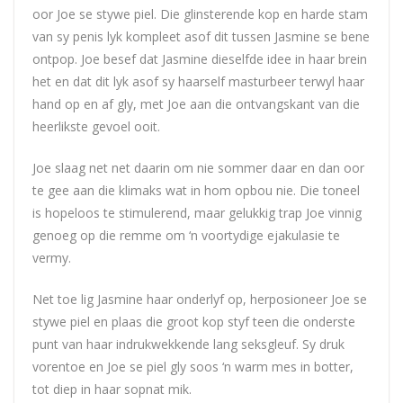
oor
Joe
se stywe piel. Die glinsterende kop en harde stam
van sy penis lyk kompleet asof dit tussen Jasmine se bene
ontpop.
Joe
besef dat Jasmine dieselfde idee in haar brein
het en dat dit lyk asof sy haarself masturbeer terwyl haar
hand op en af gly, met
Joe
aan die ontvangskant van die
heerlikste gevoel ooit.
Joe
slaag net net daarin om nie sommer daar en dan oor
te gee aan die klimaks wat in hom opbou nie. Die toneel
is hopeloos te stimulerend, maar gelukkig trap
Joe
vinnig
genoeg op die remme om ‘n voortydige ejakulasie te
vermy.
Net toe lig Jasmine haar onderlyf op, herposioneer
Joe
se
stywe piel en plaas die groot kop styf teen die onderste
punt van haar indrukwekkende lang seksgleuf. Sy druk
vorentoe en
Joe
se piel gly soos ‘n warm mes in botter,
tot diep in haar sopnat mik.