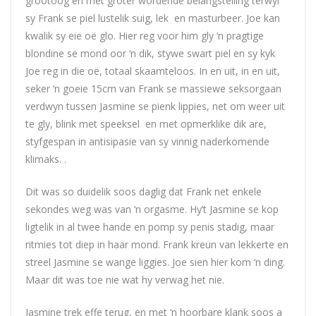
grootoog en met groter wordende belangstelling terwyl
sy Frank se piel lustelik suig, lek en masturbeer.
Joe
kan
kwalik sy eie oë glo. Hier reg voor him gly ‘n pragtige
blondine se mond oor ‘n dik, stywe swart piel en sy kyk
Joe
reg in die oë, totaal skaamteloos. In en uit, in en uit,
seker ‘n goeie 15cm van Frank se massiewe seksorgaan
verdwyn tussen Jasmine se pienk lippies, net om weer uit
te gly, blink met speeksel en met opmerklike dik are,
styfgespan in antisipasie van sy vinnig naderkomende
klimaks. .
Dit was so duidelik soos daglig dat Frank net enkele
sekondes weg was van ‘n orgasme. Hy’t Jasmine se kop
ligtelik in al twee hande en pomp sy penis stadig, maar
ritmies tot diep in haar mond. Frank kreun van lekkerte en
streel Jasmine se wange liggies.
Joe
sien hier kom ‘n ding.
Maar dit was toe nie wat hy verwag het nie.
Jasmine trek effe terug, en met ‘n hoorbare klank soos a