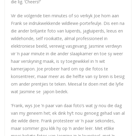
die lig. ‘Cheers!”
Vir die volgende tien minutes of so verkyk
Joe
hom aan
Frank se indrukwekkende wildlewe-portefeulje. Dis een na
die ander briljante foto van luiperds, jagluiperds, leeus en
wildehonde, self rooikatte, almal professioneel in
elektroniese beeld, verewig vasgevang. Jasmine verdwyn
vir ‘n paar minute in die ander slaapkamer en toe sy weer
haar verskyning maak, is sy toegewikkel in ‘n wit
kamerjapon.
Joe
probeer hard om op die fotos te
konsentreer, maar meer as die helfte van sy brein is besig
om ander prentjies te teken. Meesal te doen met die lyfie
wat Jasmine se japon bedek.
‘Frank, wys
Joe
‘n paar van daai foto’s wat jy nou die dag
van my geneem het; ek dink hy’t nou genoeg gehad van al
die wilde diere. Frank protesteer vir ‘n paar sekondes,
maar sommer gou klik hy op ‘n ander leër. Met etlike
mooi beligte fotos van Jasmine in ‘n leunstoel, met ‘n