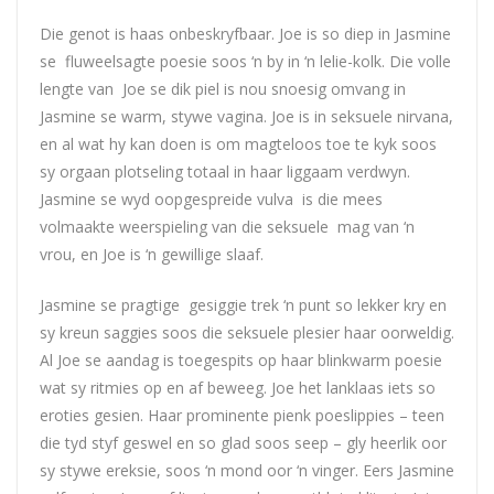
Die genot is haas onbeskryfbaar.
Joe
is so diep in Jasmine
se fluweelsagte poesie soos ‘n by in ‘n lelie-kolk. Die volle
lengte van
Joe
se dik piel is nou snoesig omvang in
Jasmine se warm, stywe vagina.
Joe
is in seksuele nirvana,
en al wat hy kan doen is om magteloos toe te kyk soos
sy orgaan plotseling totaal in haar liggaam verdwyn.
Jasmine se wyd oopgespreide vulva is die mees
volmaakte weerspieling van die seksuele mag van ‘n
vrou, en
Joe
is ‘n gewillige slaaf.
Jasmine se pragtige gesiggie trek ‘n punt so lekker kry en
sy kreun saggies soos die seksuele plesier haar oorweldig.
Al
Joe
se aandag is toegespits op haar blinkwarm poesie
wat sy ritmies op en af beweeg.
Joe
het lanklaas iets so
eroties gesien. Haar prominente pienk poeslippies – teen
die tyd styf geswel en so glad soos seep – gly heerlik oor
sy stywe ereksie, soos ‘n mond oor ‘n vinger. Eers Jasmine