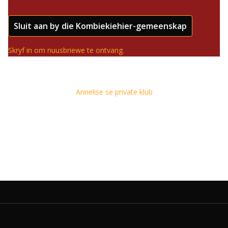
Sluit aan by die Kombiekiehier-gemeenskap
Skryf in om nuusbriewe te ontvang.
Annelise se private klub