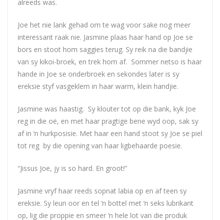
alreeds was.
Joe
het nie lank gehad om te wag voor sake nog meer
interessant raak nie. Jasmine plaas haar hand op
Joe
se
bors en stoot hom saggies terug. Sy reik na die bandjie
van sy kikoi-broek, en trek hom af. Sommer netso is haar
hande in
Joe
se onderbroek en sekondes later is sy
ereksie styf vasgeklem in haar warm, klein handjie.
Jasmine was haastig. Sy klouter tot op die bank, kyk
Joe
reg in die oë, en met haar pragtige bene wyd oop, sak sy
af in ‘n hurkposisie. Met haar een hand stoot sy
Joe
se piel
tot reg by die opening van haar ligbehaarde poesie.
“Jissus
Joe,
jy is so hard. En groot!”
Jasmine vryf haar reeds sopnat labia op en af teen sy
ereksie. Sy leun oor en tel ‘n bottel met ‘n seks lubrikant
op, lig die proppie en smeer ‘n hele lot van die produk