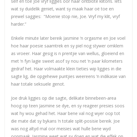
self en toe
Joe
vryf liggies oor haar ontblote klitoris. Iets
wat sy duidelik geniet, want sy maak haar oë toe en
prewel saggies: “Moenie stop nie,
Joe
. Vryf my klit, vryf
harder.”
Enkele minute later bereik Jasmine ‘n orgasme en
Joe
voel
hoe haar poesie saamtrek en sy piel nog stywer omklem
as vroeer. Haar gesig is n prentjie van wellus, gloeiend en
met ‘n fyn lagie sweet asof sy nou net ‘n paar kilometers
gedraf het. Haar volmaakte klein tieties wip liggies in die
sagte lig, die opgehewe puntjies weereens ‘n indikasie van
haar totale seksuele genot.
Joe
druk liggies op die sagte, delikate binnebeen-area
hoog op teen Jasmine se dye, en sy reageer presies soos
wat hy wou gehad het. Haar bene val nog wyer oop tot
die mate dat sy bykans ‘n totale split-posisie bereik.
Joe
was nog altyd mal oor meisies wat hulle bene wyd
oopmaak. Jasmine weet wat sy doen en wat die effek op