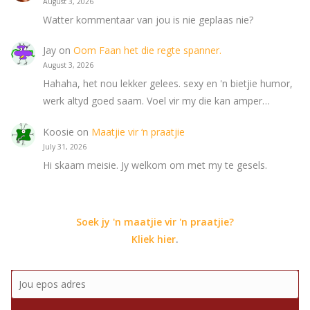
August 3, 2026
Watter kommentaar van jou is nie geplaas nie?
Jay
on
Oom Faan het die regte spanner.
August 3, 2026
Hahaha, het nou lekker gelees. sexy en 'n bietjie humor,
werk altyd goed saam. Voel vir my die kan amper…
Koosie
on
Maatjie vir ‘n praatjie
July 31, 2026
Hi skaam meisie. Jy welkom om met my te gesels.
Soek jy 'n maatjie vir 'n praatjie?
Kliek hier
.