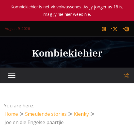
Kombiekiehier is net vir volwassenes. As jy jonger as 18 is,
mag jy nie hier wees nie.
Skip
August 9, 2026
to
content
Kombiekiehier
You are here:
Home
Smeulende stories
Kienky
Joe en die Engelse paartjie