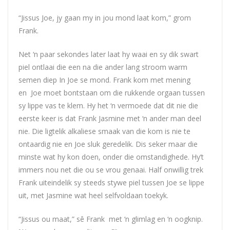
“Jissus
Joe,
jy gaan my in jou mond laat kom,” grom
Frank.
Net ‘n paar sekondes later laat hy waai en sy dik swart
piel ontlaai die een na die ander lang stroom warm
semen diep In
Joe
se mond. Frank kom met mening
en
Joe
moet bontstaan om die rukkende orgaan tussen
sy lippe vas te klem. Hy het ‘n vermoede dat dit nie die
eerste keer is dat Frank Jasmine met ‘n ander man deel
nie. Die ligtelik alkaliese smaak van die kom is nie te
ontaardig nie en
Joe
sluk geredelik. Dis seker maar die
minste wat hy kon doen, onder die omstandighede. Hy’t
immers nou net die ou se vrou genaai. Half onwillig trek
Frank uiteindelik sy steeds stywe piel tussen
Joe
se lippe
uit, met Jasmine wat heel selfvoldaan toekyk.
“Jissus ou maat,” sê Frank met ‘n glimlag en ‘n oogknip.