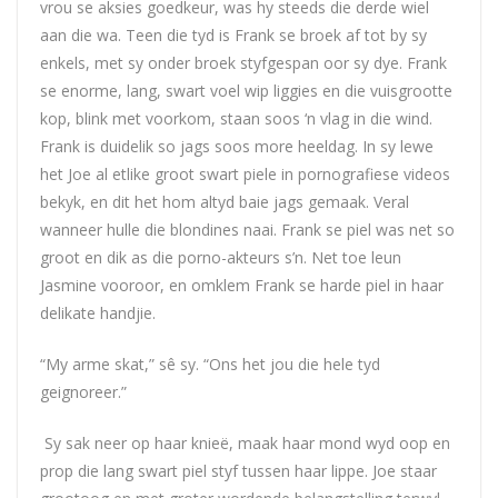
vrou se aksies goedkeur, was hy steeds die derde wiel
aan die wa. Teen die tyd is Frank se broek af tot by sy
enkels, met sy onder broek styfgespan oor sy dye. Frank
se enorme, lang, swart voel wip liggies en die vuisgrootte
kop, blink met voorkom, staan soos ‘n vlag in die wind.
Frank is duidelik so jags soos more heeldag. In sy lewe
het
Joe
al etlike groot swart piele in pornografiese videos
bekyk, en dit het hom altyd baie jags gemaak. Veral
wanneer hulle die blondines naai. Frank se piel was net so
groot en dik as die porno-akteurs s’n. Net toe leun
Jasmine vooroor, en omklem Frank se harde piel in haar
delikate handjie.
“My arme skat,” sê sy. “Ons het jou die hele tyd
geignoreer.”
Sy sak neer op haar knieë, maak haar mond wyd oop en
prop die lang swart piel styf tussen haar lippe.
Joe
staar