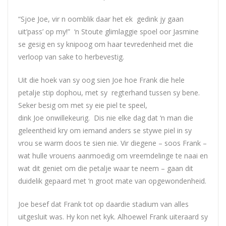
“Sjoe
Joe
, vir n oomblik daar het ek gedink jy gaan
uit’pass’ op my!” ‘n Stoute glimlaggie spoel oor Jasmine
se gesig en sy knipoog om haar tevredenheid met die
verloop van sake to herbevestig.
Uit die hoek van sy oog sien
Joe
hoe Frank die hele
petalje stip dophou, met sy regterhand tussen sy bene.
Seker besig om met sy eie piel te speel,
dink
Joe
onwillekeurig. Dis nie elke dag dat ‘n man die
geleentheid kry om iemand anders se stywe piel in sy
vrou se warm doos te sien nie. Vir diegene – soos Frank –
wat hulle vrouens aanmoedig om vreemdelinge te naai en
wat dit geniet om die petalje waar te neem – gaan dit
duidelik gepaard met ‘n groot mate van opgewondenheid.
Joe
besef dat Frank tot op daardie stadium van alles
uitgesluit was. Hy kon net kyk. Alhoewel Frank uiteraard sy