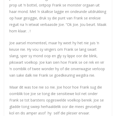
prop uit ‘n bottel, ontpop Frank se monster orgaan uit
haar mond. Met ‘n skalkse laggie en ondeunde uitdrukking
op haar gesiggie, druk sy die punt van Frank se ereksie
reguit na ‘n ietwat verbaasde
Joe
. “Ok
Joe
. Jou beurt. Maak
hom klaar. . !
Joe
aarsel momenteel, maar hy weet hy het nie juis ‘n
keuse nie. Hy vou sy vingers om Frank se lang swart
slang, sper sy mond oop en gly sy lippe oor die blink,
pikswart voelkop.
Joe
kan sien hoe Frank se oë rek en vir
‘n oomblik of twee wonder hy of die onverwagse verloop
van sake dalk nie Frank se goedkeuring wegdra nie.
Maar dit was toe nie so nie.
Joe
hoor hoe Frank sug die
oomblik toe
Joe
se tong die sensitiewe kol net onder
Frank se tot barstens opgeswelde voelkop bereik.
Joe
se
gladde tong swiep herhaaldelik oor die mees gevoelige
kol en dis amper asof hy self die plesier ervaar.