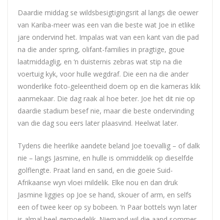
Daardie middag se wildsbesigtigingsrit al langs die oewer
van Kariba-meer was een van die beste wat
Joe
in etlike
jare ondervind het. Impalas wat van een kant van die pad
na die ander spring, olifant-families in pragtige, goue
laatmiddaglig, en ‘n duisternis zebras wat stip na die
voertuig kyk, voor hulle wegdraf. Die een na die ander
wonderlike foto-geleentheid doem op en die kameras klik
aanmekaar. Die dag raak al hoe beter.
Joe
het dit nie op
daardie stadium besef nie, maar die beste ondervinding
van die dag sou eers later plaasvind. Heelwat later.
Tydens die heerlike aandete beland
Joe
toevallig – of dalk
nie – langs Jasmine, en hulle is ommiddelik op dieselfde
golflengte. Praat land en sand, en die goeie Suid-
Afrikaanse wyn vloei mildelik. Elke nou en dan druk
Jasmine liggies op
Joe
se hand, skouer of arm, en selfs
een of twee keer op sy bobeen. ‘n Paar bottels wyn later
is almal heel gemoedelik. Niemand wil die aand sommer