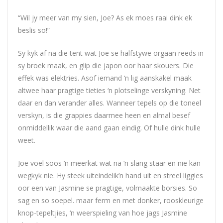
“Wil jy meer van my sien,
Joe
? As ek moes raai dink ek
beslis so!”
Sy kyk af na die tent wat
Joe
se halfstywe orgaan reeds in
sy broek maak, en glip die japon oor haar skouers. Die
effek was elektries. Asof iemand ‘n lig aanskakel maak
altwee haar pragtige tieties ‘n plotselinge verskyning. Net
daar en dan verander alles. Wanneer tepels op die toneel
verskyn, is die grappies daarmee heen en almal besef
onmiddellik waar die aand gaan eindig. Of hulle dink hulle
weet.
Joe
voel soos ‘n meerkat wat na ‘n slang staar en nie kan
wegkyk nie. Hy steek uiteindelik’n hand uit en streel liggies
oor een van Jasmine se pragtige, volmaakte borsies. So
sag en so soepel. maar ferm en met donker, rooskleurige
knop-tepeltjies, ‘n weerspieling van hoe jags Jasmine