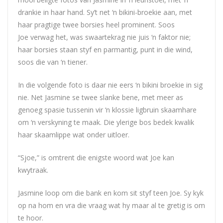
drankie in haar hand. Sy’t net ‘n bikini-broekie aan, met
haar pragtige twee borsies heel prominent. Soos
Joe
verwag het, was swaartekrag nie juis ‘n faktor nie;
haar borsies staan styf en parmantig, punt in die wind,
soos die van ‘n tiener.
In die volgende foto is daar nie eers ‘n bikini broekie in sig
nie. Net Jasmine se twee slanke bene, met meer as
genoeg spasie tussenin vir ‘n klossie ligbruin skaamhare
om ‘n verskyning te maak. Die ylerige bos bedek kwalik
haar skaamlippe wat onder uitloer.
“Sjoe,” is omtrent die enigste woord wat
Joe
kan
kwytraak.
Jasmine loop om die bank en kom sit styf teen
Joe
. Sy kyk
op na hom en vra die vraag wat hy maar al te gretig is om
te hoor.