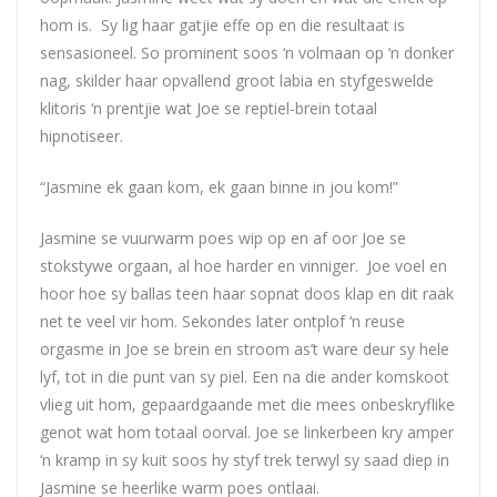
hom is. Sy lig haar gatjie effe op en die resultaat is
sensasioneel. So prominent soos ‘n volmaan op ‘n donker
nag, skilder haar opvallend groot labia en styfgeswelde
klitoris ‘n prentjie wat
Joe
se reptiel-brein totaal
hipnotiseer.
“Jasmine ek gaan kom, ek gaan binne in jou kom!”
Jasmine se vuurwarm poes wip op en af oor
Joe
se
stokstywe orgaan, al hoe harder en vinniger.
Joe
voel en
hoor hoe sy ballas teen haar sopnat doos klap en dit raak
net te veel vir hom. Sekondes later ontplof ‘n reuse
orgasme in
Joe
se brein en stroom as’t ware deur sy hele
lyf, tot in die punt van sy piel. Een na die ander komskoot
vlieg uit hom, gepaardgaande met die mees onbeskryflike
genot wat hom totaal oorval.
Joe
se linkerbeen kry amper
‘n kramp in sy kuit soos hy styf trek terwyl sy saad diep in
Jasmine se heerlike warm poes ontlaai.