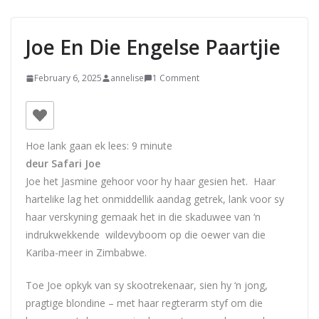
Joe En Die Engelse Paartjie
February 6, 2025
annelise
1 Comment
Hoe lank gaan ek lees:
9
minute
deur Safari Joe
Joe
het Jasmine gehoor voor hy haar gesien het. Haar
hartelike lag het onmiddellik aandag getrek, lank voor sy
haar verskyning gemaak het in die skaduwee van ‘n
indrukwekkende wildevyboom op die oewer van die
Kariba-meer in Zimbabwe.
Toe
Joe
opkyk van sy skootrekenaar, sien hy ‘n jong,
pragtige blondine – met haar regterarm styf om die