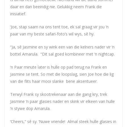
daar en dan beeindig nie. Gelukkig neem Frank die
inisiatief.
‘
Joe
, stap saam na ons tent toe, ek sal graag vir jou ‘n
paar van my beste safari-foto’s wil wys, sê hy.
“Ja, sê Jasmine en sy wink een van die kelners nader vir ‘n
bottel Amarula. “Dit sal goed kombineer met ‘n nightcap.
‘n Paar minute later is hulle op pad terug na Frank en
Jasmine se tent. So met die loopslag, sien
Joe
hoe die lig
van die flits haar mooi slanke bene aksentueer.
Terwyl Frank sy skootrekenaar aan die gang kry, trek
Jasmine ‘n paar glasies nader en skink vir elkeen van hulle
‘n stywe dop Amarula.
‘Cheers,” sê sy. ‘Nuwe vriende! Almal steek hulle glasies in