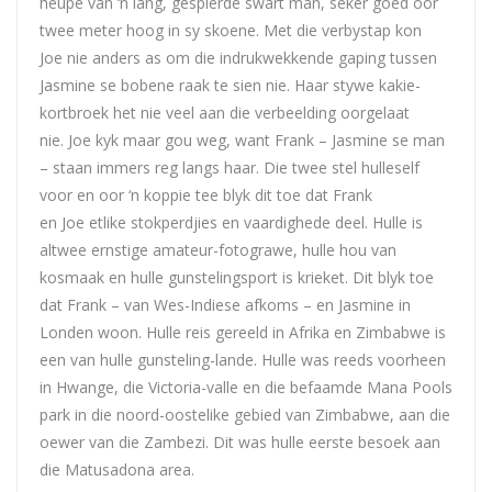
heupe van ‘n lang, gespierde swart man, seker goed oor
twee meter hoog in sy skoene. Met die verbystap kon
Joe
nie anders as om die indrukwekkende gaping tussen
Jasmine se bobene raak te sien nie. Haar stywe kakie-
kortbroek het nie veel aan die verbeelding oorgelaat
nie.
Joe
kyk maar gou weg, want Frank – Jasmine se man
– staan immers reg langs haar. Die twee stel hulleself
voor en oor ‘n koppie tee blyk dit toe dat Frank
en
Joe
etlike stokperdjies en vaardighede deel. Hulle is
altwee ernstige amateur-fotograwe, hulle hou van
kosmaak en hulle gunstelingsport is krieket. Dit blyk toe
dat Frank – van Wes-Indiese afkoms – en Jasmine in
Londen woon. Hulle reis gereeld in Afrika en Zimbabwe is
een van hulle gunsteling-lande. Hulle was reeds voorheen
in Hwange, die Victoria-valle en die befaamde Mana Pools
park in die noord-oostelike gebied van Zimbabwe, aan die
oewer van die Zambezi. Dit was hulle eerste besoek aan
die Matusadona area.