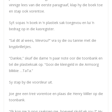
vinnige lees van die eerste paragraaf, klap hy die boek toe
en stap ook vorentoe.
Sy’t sopas ‘n boek in ‘n plastiek sak toegevou en lui ‘n
bedrag op in die kasregister.
“Sal dit al wees, Mevrou?” vra sy die ou tannie met die
knypbrilletjies.
“Dankie,” skuif die dame ‘n paar note oor die toonbank en
tel die plastieksak op. “Gooi die kleingeld in die Armsorg
blikkie …TaTa.”
Sy stap by die voordeur uit.
Joe gee een treë vorentoe en plaas die Henry Miller op die
toonbank.
“Ek kon nie ‘n prys raaksien nie, hoeveel skuld ek jou ?” Hy