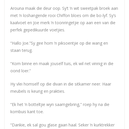
Arouna maak die deur oop. Sy’t ‘n wit sweetpak broek aan
met ‘n loshangende rooi Chiffon bloes om die bo-lyf. Sy’s
kaalvoet en Joe merk ‘n toonringetjie op aan een van die
perfek gepedikuurde voetjies.
“Hallo Joe.”Sy gee hom ‘n piksoentjie op die wang en
staan terug.
“Kom binne en maak jouself tuis, ek wil net vinnig in die
oond loer.”
Hy vlei homself op die divan in die sitkamer neer. Haar
meubels is keurig en prakties.
“Ek het ‘n botteltjie wyn saamgebring,” roep hy na die
kombuis kant toe.
“Dankie, ek sal gou glase gaan haal. Seker ‘n kurktrekker