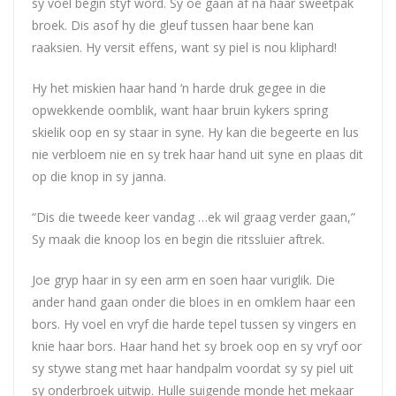
sy voël begin styf word. Sy oë gaan af na haar sweetpak
broek. Dis asof hy die gleuf tussen haar bene kan
raaksien. Hy versit effens, want sy piel is nou kliphard!
Hy het miskien haar hand ‘n harde druk gegee in die
opwekkende oomblik, want haar bruin kykers spring
skielik oop en sy staar in syne. Hy kan die begeerte en lus
nie verbloem nie en sy trek haar hand uit syne en plaas dit
op die knop in sy janna.
“Dis die tweede keer vandag …ek wil graag verder gaan,”
Sy maak die knoop los en begin die ritssluier aftrek.
Joe gryp haar in sy een arm en soen haar vuriglik. Die
ander hand gaan onder die bloes in en omklem haar een
bors. Hy voel en vryf die harde tepel tussen sy vingers en
knie haar bors. Haar hand het sy broek oop en sy vryf oor
sy stywe stang met haar handpalm voordat sy sy piel uit
sy onderbroek uitwip. Hulle suigende monde het mekaar