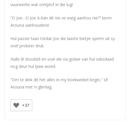
vuurwerke wat omtplof in die lug!
“O Joe…O Joe..k-kan dit nie vir ewig aanhou nie?” kerm
Arouna aanhoudend.
Hul passie taan totdat Joe die laaste bietjie sperm uit sy
voël probeer druk.
Hulle lê doodstil en voel die na-golwe van hul seksdaad
nog deur hul lywe woed.
“Om te dink dit het alles in my boekwinkel begin,” sê
Arouna met ‘n glimlag.
+37