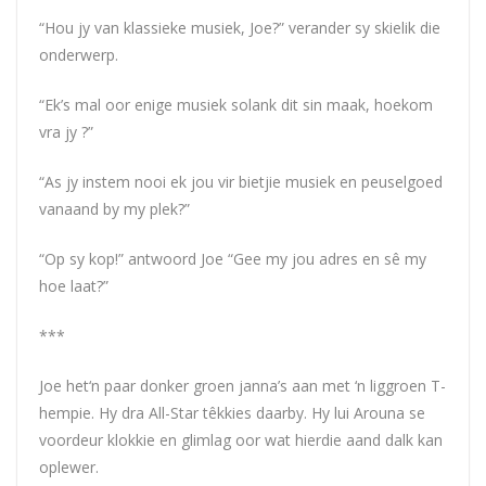
“Hou jy van klassieke musiek, Joe?” verander sy skielik die
onderwerp.
“Ek’s mal oor enige musiek solank dit sin maak, hoekom
vra jy ?”
“As jy instem nooi ek jou vir bietjie musiek en peuselgoed
vanaand by my plek?”
“Op sy kop!” antwoord Joe “Gee my jou adres en sê my
hoe laat?”
***
Joe het‘n paar donker groen janna’s aan met ‘n liggroen T-
hempie. Hy dra All-Star têkkies daarby. Hy lui Arouna se
voordeur klokkie en glimlag oor wat hierdie aand dalk kan
oplewer.