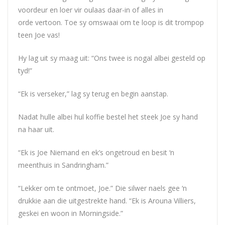
voordeur en loer vir oulaas daar-in of alles in
orde vertoon. Toe sy omswaai om te loop is dit trompop
teen Joe vas!
Hy lag uit sy maag uit: “Ons twee is nogal albei gesteld op
tyd!”
“Ek is verseker,” lag sy terug en begin aanstap.
Nadat hulle albei hul koffie bestel het steek Joe sy hand
na haar uit.
“Ek is Joe Niemand en ek’s ongetroud en besit ‘n
meenthuis in Sandringham.”
“Lekker om te ontmoet, Joe.” Die silwer naels gee ‘n
drukkie aan die uitgestrekte hand. “Ek is Arouna Villiers,
geskei en woon in Morningside.”