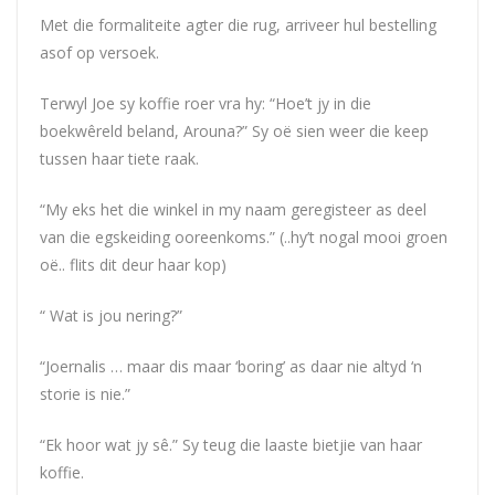
Met die formaliteite agter die rug, arriveer hul bestelling
asof op versoek.
Terwyl Joe sy koffie roer vra hy: “Hoe’t jy in die
boekwêreld beland, Arouna?” Sy oë sien weer die keep
tussen haar tiete raak.
“My eks het die winkel in my naam geregisteer as deel
van die egskeiding ooreenkoms.” (..hy’t nogal mooi groen
oë.. flits dit deur haar kop)
“ Wat is jou nering?”
“Joernalis … maar dis maar ‘boring’ as daar nie altyd ‘n
storie is nie.”
“Ek hoor wat jy sê.” Sy teug die laaste bietjie van haar
koffie.