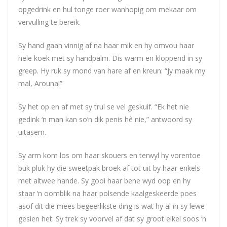
opgedrink en hul tonge roer wanhopig om mekaar om
vervulling te bereik.
Sy hand gaan vinnig af na haar mik en hy omvou haar
hele koek met sy handpalm. Dis warm en kloppend in sy
greep. Hy ruk sy mond van hare af en kreun: “Jy maak my
mal, Arouna!”
Sy het op en af met sy trul se vel geskuif. “Ek het nie
gedink ‘n man kan so’n dik penis hê nie,” antwoord sy
uitasem.
Sy arm kom los om haar skouers en terwyl hy vorentoe
buk pluk hy die sweetpak broek af tot uit by haar enkels
met altwee hande. Sy gooi haar bene wyd oop en hy
staar ‘n oomblik na haar polsende kaalgeskeerde poes
asof dit die mees begeerlikste ding is wat hy al in sy lewe
gesien het. Sy trek sy voorvel af dat sy groot eikel soos ‘n