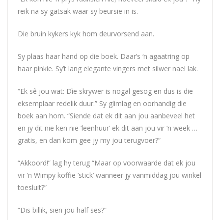
reik na sy gatsak waar sy beursie in is.
Die bruin kykers kyk hom deurvorsend aan.
Sy plaas haar hand op die boek. Daar’s ‘n agaatring op
haar pinkie. Sy’t lang elegante vingers met silwer nael lak.
“Ek sê jou wat: Dìe skrywer is nogal gesog en dus is die
eksemplaar redelik duur.” Sy glimlag en oorhandig die
boek aan hom. “Siende dat ek dit aan jou aanbeveel het
en jy dit nie ken nie ‘leenhuur’ ek dit aan jou vir ‘n week …
gratis, en dan kom gee jy my jou terugvoer?”
“Akkoord!” lag hy terug “Maar op voorwaarde dat ek jou
vir ‘n Wimpy koffie ‘stick’ wanneer jy vanmiddag jou winkel
toesluit?”
“Dis billik, sien jou half ses?”