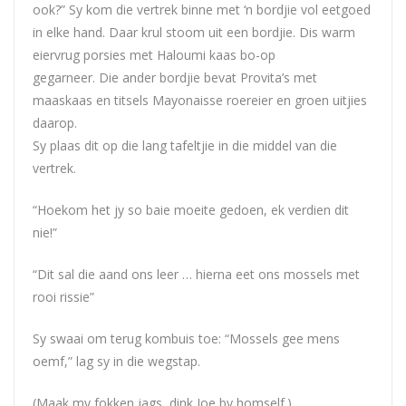
ook?” Sy kom die vertrek binne met ‘n bordjie vol eetgoed
in elke hand. Daar krul stoom uit een bordjie. Dis warm
eiervrug porsies met Haloumi kaas bo-op
gegarneer. Die ander bordjie bevat Provita’s met
maaskaas en titsels Mayonaisse roereier en groen uitjies
daarop.
Sy plaas dit op die lang tafeltjie in die middel van die
vertrek.
“Hoekom het jy so baie moeite gedoen, ek verdien dit
nie!”
“Dit sal die aand ons leer … hierna eet ons mossels met
rooi rissie”
Sy swaai om terug kombuis toe: “Mossels gee mens
oemf,” lag sy in die wegstap.
(Maak my fokken jags, dink Joe by homself.)