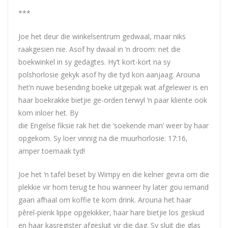
***
Joe het deur die winkelsentrum gedwaal, maar niks
raakgesien nie. Asof hy dwaal in ‘n droom: net die
boekwinkel in sy gedagtes. Hy’t kort-kort na sy
polshorlosie gekyk asof hy die tyd kon aanjaag. Arouna
het’n nuwe besending boeke uitgepak wat afgelewer is en
haar boekrakke bietjie ge-orden terwyl ‘n paar kliënte ook
kom inloer het. By
die Engelse fiksie rak het die ‘soekende man’ weer by haar
opgekom. Sy loer vinnig na die muurhorlosie: 17:16,
amper toemaak tyd!
Joe het ‘n tafel beset by Wimpy en die kelner gevra om die
plekkie vir hom terug te hou wanneer hy later gou iemand
gaan afhaal om koffie te kom drink. Arouna het haar
pêrel-pienk lippe opgekikker, haar hare bietjie los geskud
en haar kasregister afgesluit vir die dag. Sy sluit die glas