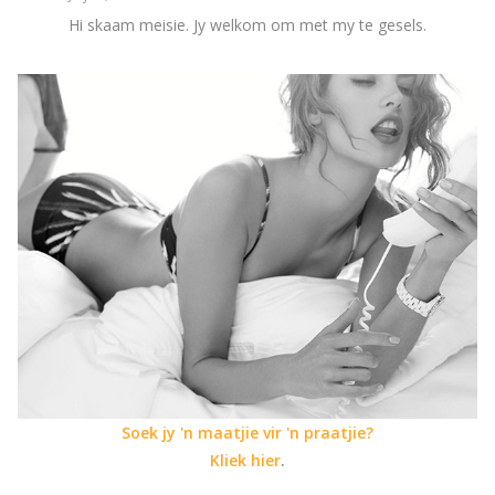
Hi skaam meisie. Jy welkom om met my te gesels.
Soek jy 'n maatjie vir 'n praatjie?
Kliek hier
.