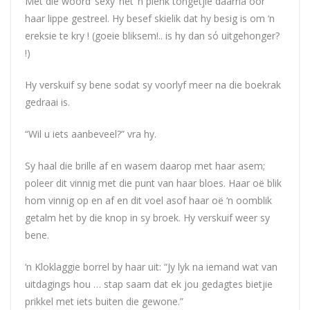
Met die woord ‘sexy’ het ‘n pienk tongetjie daarna oor
haar lippe gestreel. Hy besef skielik dat hy besig is om ‘n
ereksie te kry ! (goeie bliksem!.. is hy dan sό uitgehonger?
!)
Hy verskuif sy bene sodat sy voorlyf meer na die boekrak
gedraai is.
“Wil u iets aanbeveel?” vra hy.
Sy haal die brille af en wasem daarop met haar asem;
poleer dit vinnig met die punt van haar bloes. Haar oë blik
hom vinnig op en af en dit voel asof haar oë ‘n oomblik
getalm het by die knop in sy broek. Hy verskuif weer sy
bene.
‘n Kloklaggie borrel by haar uit: “Jy lyk na iemand wat van
uitdagings hou … stap saam dat ek jou gedagtes bietjie
prikkel met iets buiten die gewone.”