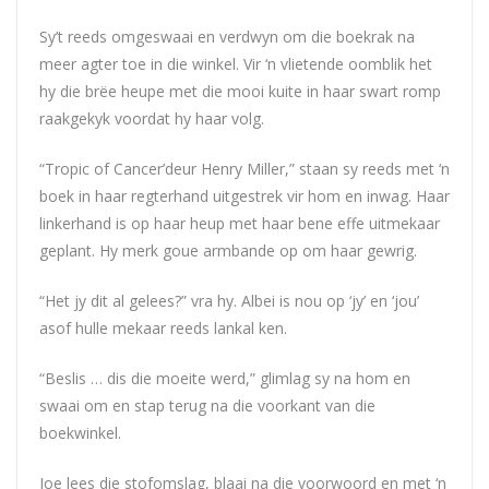
Sy’t reeds omgeswaai en verdwyn om die boekrak na
meer agter toe in die winkel. Vir ‘n vlietende oomblik het
hy die brëe heupe met die mooi kuite in haar swart romp
raakgekyk voordat hy haar volg.
“Tropic of Cancer’deur Henry Miller,” staan sy reeds met ‘n
boek in haar regterhand uitgestrek vir hom en inwag. Haar
linkerhand is op haar heup met haar bene effe uitmekaar
geplant. Hy merk goue armbande op om haar gewrig.
“Het jy dit al gelees?” vra hy. Albei is nou op ‘jy’ en ‘jou’
asof hulle mekaar reeds lankal ken.
“Beslis … dis die moeite werd,” glimlag sy na hom en
swaai om en stap terug na die voorkant van die
boekwinkel.
Joe lees die stofomslag, blaai na die voorwoord en met ‘n