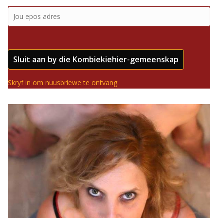
Sluit aan by die Kombiekiehier-gemeenskap
Skryf in om nuusbriewe te ontvang.