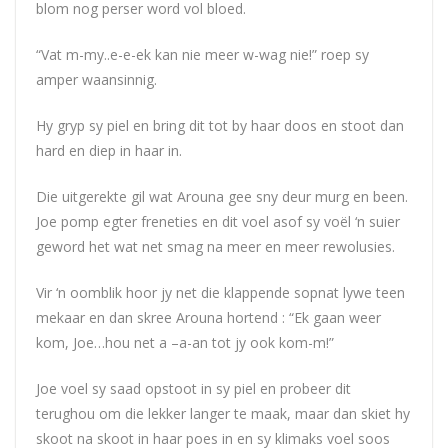
blom nog perser word vol bloed.
“Vat m-my..e-e-ek kan nie meer w-wag nie!” roep sy
amper waansinnig.
Hy gryp sy piel en bring dit tot by haar doos en stoot dan
hard en diep in haar in.
Die uitgerekte gil wat Arouna gee sny deur murg en been.
Joe pomp egter freneties en dit voel asof sy voël ‘n suier
geword het wat net smag na meer en meer rewolusies.
Vir ‘n oomblik hoor jy net die klappende sopnat lywe teen
mekaar en dan skree Arouna hortend : “Ek gaan weer
kom, Joe…hou net a –a-an tot jy ook kom-m!”
Joe voel sy saad opstoot in sy piel en probeer dit
terughou om die lekker langer te maak, maar dan skiet hy
skoot na skoot in haar poes in en sy klimaks voel soos