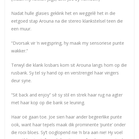
Nadat hulle glasies geklink het en weggelê het in die
eetgoed stap Arouna na die stereo klankstelsel teen die
een muur.
“Dvorsak vir ‘n wegspring, hy maak my sensoriese punte
wakker.”
Terwyl die klank losbars kom sit Arouna langs hom op die
rusbank. Sy tel sy hand op en verstrengel haar vingers
deur syne.
“Sit back and enjoy” sê sy stil en strek haar rug na agter
met haar kop op die bank se leuning.
Haar oë gaan toe. Joe sien haar ander begeerlike punte
ook, want haar tepels maak dik prominente ‘punte’ onder
die rooi bloes. Sy’t ooglopend nie ‘n bra aan nie! Hy voel