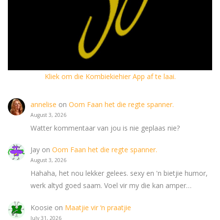
Kliek om die Kombiekiehier App af te laai.
annelise
on
Oom Faan het die regte spanner.
August 3, 2026
Watter kommentaar van jou is nie geplaas nie?
Jay
on
Oom Faan het die regte spanner.
August 3, 2026
Hahaha, het nou lekker gelees. sexy en 'n bietjie humor,
werk altyd goed saam. Voel vir my die kan amper…
Koosie
on
Maatjie vir ‘n praatjie
July 31, 2026