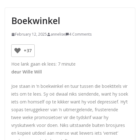
Boekwinkel
February 12, 2025
annelise
4 Comments
+37
Hoe lank gaan ek lees:
7
minute
deur Wille Will
Joe staan in ‘n boekwinkel en tuur tussen die boektitels vir
iets om te lees. Sy oë dwaal niks siendende, want hy soek
iets om homself op te kikker want hy voel depressief. Hy’t
sopas teruggekeer van ‘n uitmergelende, frusterende
twee weke promosietoer vir die tydskrif waar hy
vryskutwerk voor doen. Niks uitstaande buiten brosjures
en kopieë uitdeel aan mense wat liewers iets ‘verniet’