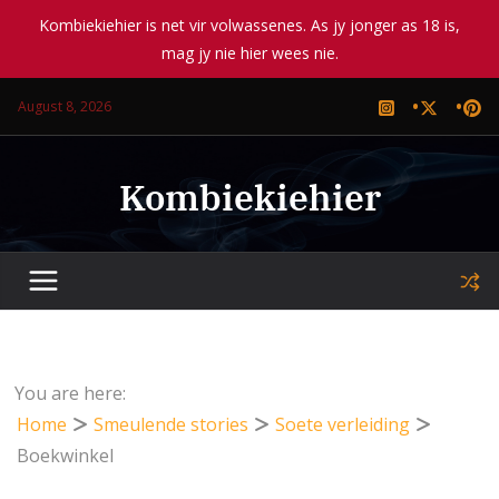
Kombiekiehier is net vir volwassenes. As jy jonger as 18 is,
mag jy nie hier wees nie.
Skip
August 8, 2026
to
content
Kombiekiehier
You are here:
Home
Smeulende stories
Soete verleiding
Boekwinkel