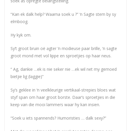
soek as opregte belangstelling.
“Kan ek dalk help? Waarna soek u ?” ‘n Sagte stem by sy
elmboog.
Hy kyk om.
Sy’t groot bruin oë agter ‘n modieuse paar brille, ‘n sagte
groot mond met vol lippe en sproetjies op haar neus.
“ Ag, dankie …ek is nie seker nie …ek wil net my gemoed
bietjie lig (laggie)”
Sy’s geklee in ‘n veelkleurige vertikaal-strepies bloes wat
styf span om haar groot borste. Daar’s sproetjies in die
keep van die mooi lammers waar hy kan insien.
“Soek u iets spannends? Humoristies … dalk sexy?”