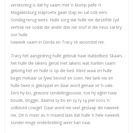
verskoning is dat hy saam met ‘n klomp pelle ‘n
Magaliesburg staproete gaan stap en sal ook eers
Sondag terug wees. Hulle sorg dat hulle nie dieselfde tyd
vertrek nie sodat die ander drie nie snuf in die neus sal kry
oor hulle
naweek saam in Gerda en Tracy se woonstel nie.
Tracy het aangedring hulle gebruik haar dubbelbed. Skaars
het hulle die lakens geruil met lakens wat Karlien saam
gebring het en hulle is op die bed. Klere waai en hulle
begin mekaar se lywe bevoel en soen. Nie lank nie en
hulle twee is gekoppel en daar word genaai vir ‘n vale.
Eers hy bo, gewone sendelingposisie, toe hy agter haar
boude, doggie, daarna sy bo en sy ry sy piel soos ‘n
volbloed cowgirl. Daar word nie veel geslaap die naweek
nie. Dit is meer as ‘n maand laas dat hulle ‘n hele naweek
sonder enige onderbreking weer kan naai.