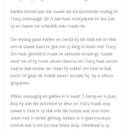
Karlien beveel aan dat Gawie die eerskomende Vrydag vir
Tracy ontmaagd. Dit is dan haar rooitydperk en dus kan
sy en Gawie nie ordentlik seks maak nie.
Die Vrydag gaan Karlien en Gerda by die Mall eet en fliek
om vir Gawie kans te gee om sy ding te doen met Tracy.
Om haar gereed te maak vir seksuele ervarings. Gawie
weet nie of hy moet uitsien daarna om Tracy haar eerste
naai te laat ervaar nie. Gaan hy sukkel om haar te laat
kom? Of gaan dit maklik wees? wonder hy. Hy is effens
gespanne.
Effens senuagtig en geklee in ‘n swart T-hemp en ‘n Jean,
klop hy aan die woonstel se deur en Tracy maak oop.
Gawie is heel in sy skik met die meisie wat voor hom
staan met ‘n verleë glimlag. Geklee in ‘n geel moulose
sonrok wat ‘n ent bo haar knieë stop. Steekbaar is sy