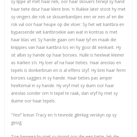
sy lippe af met haar nek, oor haar skouers terwyl sy hand
haar tiete deur haar klere brei. ‘n Rukkie later stoot hy met
sy vingers die rok se skouerbandjies een vir een af en die
rok val oor haar heupe op die vloer. Sy het wit kantbra en
bypassende wit kantbroekie aan wat in kontras is met
haar blas vel. Sy hande gaan om haar lyf en maak die
knippies van haar kantbra los en hy gooi dit eenkant. Hy
sit albei sy hande op haar borsies. Hulle is heelwat kleiner
as Karlien s’n. Hy loer af na haar tieties. Haar areolas en
tepels is donkerbruin en is al effens styf. Hy brei haar ferm
borsies saggies in sy hande. Haar tieties pas amper
heeltemal in sy hande. Hy vryf met sy duim oor haar
areolas sonder om ‘n tepel te raak, dan vryf hy met sy
duime oor haar tepels.
“Yes!” kreun Tracy en ‘n tevrede glimlag verskyn op sy
gesig.
Toe beweeg hy met sy mond oor die een tietie, lek die