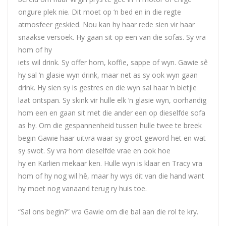
ongure plek nie. Dit moet op ‘n bed en in die regte
atmosfeer geskied. Nou kan hy haar rede sien vir haar
snaakse versoek. Hy gaan sit op een van die sofas. Sy vra
hom of hy
iets wil drink. Sy offer hom, koffie, sappe of wyn. Gawie sê
hy sal ‘n glasie wyn drink, maar net as sy ook wyn gaan
drink. Hy sien sy is gestres en die wyn sal haar ‘n bietjie
laat ontspan. Sy skink vir hulle elk ‘n glasie wyn, oorhandig
hom een en gaan sit met die ander een op dieselfde sofa
as hy. Om die gespannenheid tussen hulle twee te breek
begin Gawie haar uitvra waar sy groot geword het en wat
sy swot. Sy vra hom dieselfde vrae en ook hoe
hy en Karlien mekaar ken. Hulle wyn is klaar en Tracy vra
hom of hy nog wil hê, maar hy wys dit van die hand want
hy moet nog vanaand terug ry huis toe.
“Sal ons begin?” vra Gawie om die bal aan die rol te kry.