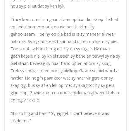
hou sy piel uit dat sy kan kyk.
Tracy kom orent en gaan staan op haar knieë op die bed
en bedui hom om ook op die bed te klim. Hy
gehoorsaam. Toe hy op die bed is is sy meneer al weer
halfmas. Sy kyk af steek haar hand uit en omklem sy piel.
Toe stoot sy hom terug dat hy op sy rug lê. Hy maak
geen kapsie nie. Sy kniel tussen sy bene en terwyl sy na sy
piel staar, beweeg sy haar hand op en af oor sy skag.
Trek sy voëlvel af en oor sy pielkop. Gawie se piel word al
harder. Na nog ‘n paar keer wat sy haar vingers oor sy
skag gly, buk sy af en lek op met sy skag tot by sy pers
glanskop. Gawie kreun en nou is pieleman al weer kliphard
en reg vir aksie.
“It’s so big and hard.” Sy giggel. “I can’t believe it was
inside me.”