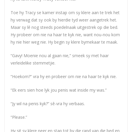
Toe hy Tracy se kamer instap om sy klere aan te trek het
hy verwag dat sy ook by hierdie tyd weer aangetrek het.
Maar sy lê nog steeds poedelnaak uitgestrek op die bed.
Hy probeer om nie na haar te kyk nie, want nou-nou kom
hy nie hier weg nie. Hy begin sy klere bymekaar te maak.
“Gavy! Moenie nou al gaan nie,” smeek sy met haar
verleidelike stemmetjie.
“Hoekom?” vra hy en probeer om nie na haar te kyk nie.
“Ek eers sien hoe lyk jou penis wat inside my was.”
“Jy wil na penis kyk?” sê-vra hy verbaas.
“Please.”
Hy sit sy klere neer en stap tot by die rand van die bed en