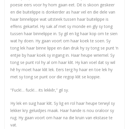
poesie eers voor hy hom gaan eet. Dit is skoon geskeer
en die buitelippe is donkerder as haar vel en die dele van
haar binnelippe wat uitsteek tussen haar buitelippe is
effens gekartel. Hy sak af met sy monde en gly sy tong
tussen haar binnelippe in. Sy gil en lig haar kop om te sien
wat hy doen. Hy gaan voort om haar koek te soen. Sy
tong lek haar binne lippe en dan druk hy sy tong se punt ‘n
entjie by haar koek sy ingang in. Haar heupe wriemel. Sy
tong se punt rol hy al om haar klit. Hy kan voel dat sy wil
hê hy moet haar klit lek. Eers terg hy haar en toe lek hy
met sy tong se punt oor die regop klit se koppie.
“Fuck!… fuck!… its lekkêr,” gil sy.
Hy lek en suig haar klit. Sy lig en rol haar heupe terwyl sy
lekker kry geluidjies maak. Haar hande is nou oraloor sy
rug. Hy gaan voort om haar na die kruin van ekstase te
vat.