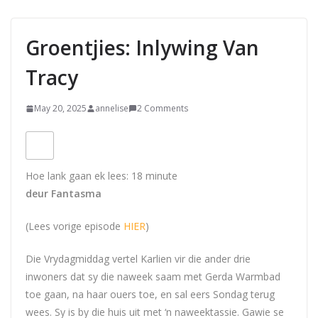
Groentjies: Inlywing Van
Tracy
May 20, 2025
annelise
2 Comments
Hoe lank gaan ek lees:
18
minute
deur Fantasma
(Lees vorige episode
HIER
)
Die Vrydagmiddag vertel Karlien vir die ander drie
inwoners dat sy die naweek saam met Gerda Warmbad
toe gaan, na haar ouers toe, en sal eers Sondag terug
wees. Sy is by die huis uit met ‘n naweektassie. Gawie se