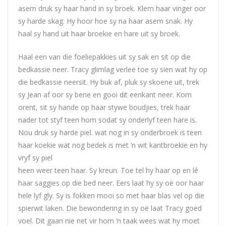
asem druk sy haar hand in sy broek. Klem haar vinger oor
sy harde skag. Hy hoor hoe sy na haar asem snak. Hy
haal sy hand uit haar broekie en hare uit sy broek.
Haal een van die foeliepakkies uit sy sak en sit op die
bedkassie neer. Tracy glimlag verleë toe sy sien wat hy op
die bedkassie neersit. Hy buk af, pluk sy skoene uit, trek
sy Jean af oor sy bene en gooi dit eenkant neer. Kom
orent, sit sy hande op haar stywe boudjies, trek haar
nader tot styf teen hom sodat sy onderlyf teen hare is.
Nou druk sy harde piel. wat nog in sy onderbroek is teen
haar koekie wat nog bedek is met ‘n wit kantbroekie en hy
vryf sy piel
heen weer teen haar. Sy kreun. Toe tel hy haar op en lê
haar saggies op die bed neer. Eers laat hy sy oë oor haar
hele lyf gly. Sy is fokken mooi so met haar blas vel op die
spierwit laken. Die bewondering in sy oë laat Tracy goed
voel. Dit gaan nie net vir hom ‘n taak wees wat hy moet