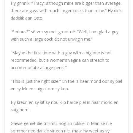
Hy grinnik. “Tracy, although mine are bigger than average,
there are guys with much larger cocks than mine.” Hy dink
dadelik aan Otto.
“Serious?” sê-vra sy met groot oë. “Well, I am glad a guy
with such a large cock dit not unvirgin me.”
“Maybe the first time with a guy with a big one is not
recommeded, but a women’s vagina can streach to
accommodate a large penis.”
“This is just the right size.” En toe is haar mond oor sy piel
en sy lek en suig al om sy kop.
Hy kreun en sy sit sy nou klip harde piel in haar mond en
suig hom.
Gawie geniet die trilsmul nog so rukkie. ‘n Man sê nie
sommer nee dankie vir een nie, maar hy weet as sy