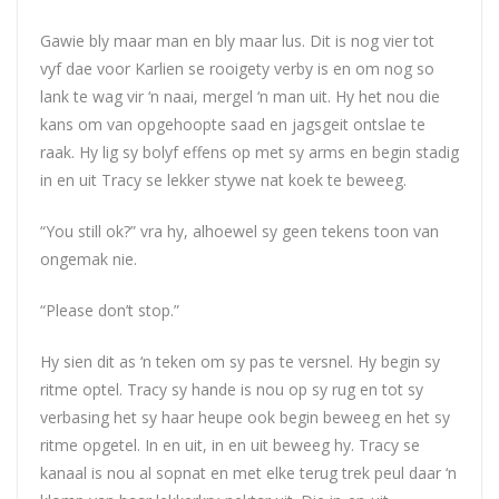
Gawie bly maar man en bly maar lus. Dit is nog vier tot
vyf dae voor Karlien se rooigety verby is en om nog so
lank te wag vir ‘n naai, mergel ‘n man uit. Hy het nou die
kans om van opgehoopte saad en jagsgeit ontslae te
raak. Hy lig sy bolyf effens op met sy arms en begin stadig
in en uit Tracy se lekker stywe nat koek te beweeg.
“You still ok?” vra hy, alhoewel sy geen tekens toon van
ongemak nie.
“Please don’t stop.”
Hy sien dit as ‘n teken om sy pas te versnel. Hy begin sy
ritme optel. Tracy sy hande is nou op sy rug en tot sy
verbasing het sy haar heupe ook begin beweeg en het sy
ritme opgetel. In en uit, in en uit beweeg hy. Tracy se
kanaal is nou al sopnat en met elke terug trek peul daar ‘n