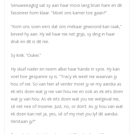
Senuweeagtig vat sy aan haar mooi lang bruin hare en dit
fassineer hom klaar. “Moet ons kamer toe gaan?”
“Kom ons soen eers dat ons mekaar gewoond kan raak,”
beveel hy aan. Hy wil haar nie net gryp, sy ding in haar
druk en dit is dit nie.
Sy knik. “Oukei.”
Hy skuif nader en neem albei haar hande in syne. Hy kan
voel hoe gespanne sy is. “Tracy ek weet nie waarvan jy
hou of nie. So van hier af verder moet jy vir my aandui as
ek iets doen wat jy nie van hou nie en ook as ek iets doen
wat jy van hou. As ek iets doen wat jou nie welgeval nie,
sê net nee of moenie. Just, no, or don’t. As jy hou van wat
ek doen kan net ja, yes, sê of my met jou lyf dit aandui.
Verstaan jy?”