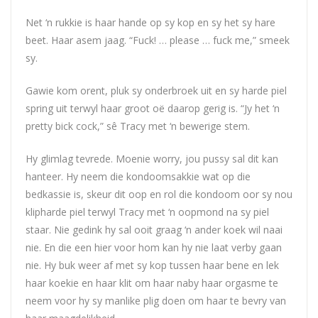
Net ‘n rukkie is haar hande op sy kop en sy het sy hare
beet. Haar asem jaag. “Fuck! … please … fuck me,” smeek
sy.
Gawie kom orent, pluk sy onderbroek uit en sy harde piel
spring uit terwyl haar groot oë daarop gerig is. “Jy het ‘n
pretty bick cock,” sê Tracy met ‘n bewerige stem.
Hy glimlag tevrede. Moenie worry, jou pussy sal dit kan
hanteer. Hy neem die kondoomsakkie wat op die
bedkassie is, skeur dit oop en rol die kondoom oor sy nou
klipharde piel terwyl Tracy met ‘n oopmond na sy piel
staar. Nie gedink hy sal ooit graag ‘n ander koek wil naai
nie. En die een hier voor hom kan hy nie laat verby gaan
nie. Hy buk weer af met sy kop tussen haar bene en lek
haar koekie en haar klit om haar naby haar orgasme te
neem voor hy sy manlike plig doen om haar te bevry van