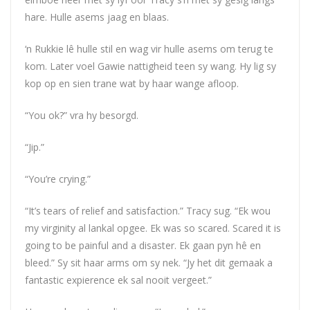
hare. Hulle asems jaag en blaas.
‘n Rukkie lê hulle stil en wag vir hulle asems om terug te
kom. Later voel Gawie nattigheid teen sy wang. Hy lig sy
kop op en sien trane wat by haar wange afloop.
“You ok?” vra hy besorgd.
“Jip.”
“You’re crying.”
“It’s tears of relief and satisfaction.” Tracy sug. “Ek wou
my virginity al lankal opgee. Ek was so scared. Scared it is
going to be painful and a disaster. Ek gaan pyn hê en
bleed.” Sy sit haar arms om sy nek. “Jy het dit gemaak a
fantastic expierence ek sal nooit vergeet.”