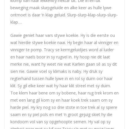
klomp van haar lekkerkry-nektar uit. Die in-en-uit
beweging maak slurpgeluide en alke keer as hulle lywe
ontmoet is daar ‘n klap geluid. Slurp-slurp-klap-slurp-slurp-
klap….
Gawie geniet haar vars stywe koekie. Hy is die eerste ou
wat hierdie stywe koekie naai. Hy begin haar al vinniger en
vinniger te pomp. Tracy se kermgeluidjies word al luider
en haar naels boor in sy rugvel in. Hy hoop nie dit laat
merke nie, want hy weet nie wat Karlien gaan sê as sy dit
sien nie. Gawie voel sy klimaks is naby. Hy druk sy
regterhand tussen hulle lywe in en rol sy duim oor haar
klit. Sy gil elke keer wat hy haar klit streel met sy duim.
Toe klem haar bene om sy bobene, haar rug trek krom en
met een lang gil kom sy en haar koek trek saam om sy
harde piel. Hy kry nog so drie stote in toe trek al sy spiere
saam en sy piel pols en met ‘n groot gejuig skiet hy die
kondoom vol van sy opgehoopte semen. Hy val op sy
elmboë neer met sy lyf oor Tracy s’n met sy gesig langs