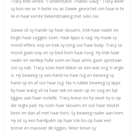
Tracy knik verleë. “I understand. Thanks Gavy.” Tracy weet
sy kon nie vir ‘n beter ou as Gawie gevra het om haar in te
lei in haar eerste bekendmaking met seks nie.
Gawie sit sy hande op haar skouers, trek haar nader en
begin haar saggies soen. Haar lippe is sag. Hy maak sy
mond effens oop en trek sy tong oor haar bolip. Tracy se
mond gaan oop en sy bied hom haar tong. Hy trek haar
nader en verdiep hulle soen en haar arms gaan spontaan
om sy nek. Tracy soen heel lekker vir een wat nog ‘n virgin
is. Hy beweeg sy een hand na haar rug en beweeg sy
hand op en af oor haar rug. Na ‘n rukkie beweeg sy lippe
by haar wang af na haar nek en weer op en suig en byt
liggies aan haar oorlelle. Tracy kreun en hy weet hy is op
die regte pad. Hy soen haar skouers en oor haar sleutel
been en dan af met haar bors. Sy beweeg nader aan hom.
Hy sit sy een handpalm op haar rok bo-op haar een
borsie en masseer dit liggies. Weer kreun sy.