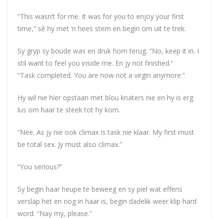
“This wasn’t for me. It was for you to enjoy your first
time,” sê hy met ‘n hees stem en begin om uit te trek.
Sy gryp sy boude was en druk hom terug. “No, keep it in. I
stil want to feel you inside me. En jy not finished.”
“Task completed. You are now not a virgin anymore.”
Hy wil nie hier opstaan met blou knaters nie en hy is erg
lus om haar te steek tot hy kom.
“Nee. As jy nie ook climax is task nie klaar. My first must
be total sex. Jy must also climax.”
“You serious?”
Sy begin haar heupe te beweeg en sy piel wat effens
verslap het en nog in haar is, begin dadelik weer klip hard
word. “Nay my, please.”