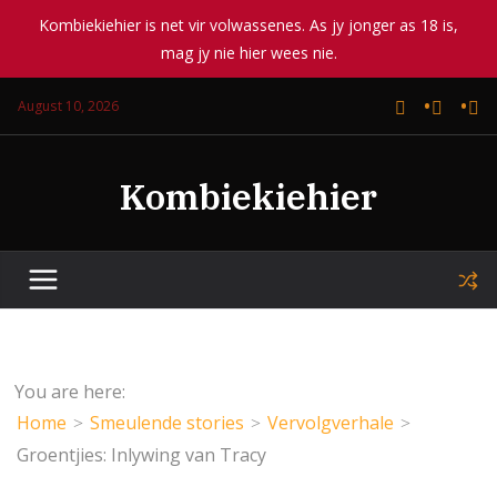
Kombiekiehier is net vir volwassenes. As jy jonger as 18 is,
mag jy nie hier wees nie.
Skip
August 10, 2026
to
content
Kombiekiehier
You are here:
Home
Smeulende stories
Vervolgverhale
Groentjies: Inlywing van Tracy