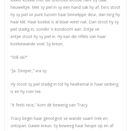
heuweltjie. Met sy piel in sy een hand sak hy af. Eers stoot
hy sy piel se punt tussen haar binnelippe deur, dan terg hy
haar klit. Haar koekie is al klaar weer nat. Dan stoot hy sy
piel stadig in, sonder ‘n kondoom aan. Entjie vir
entjie stoot hy sy piel in. Hy kan die riffels van haar
koekiewande voel. Sy kreun.
“Still ok?”
“Ja. Deeper,” vra sy.
Hy stoot sy piel stadig in tot hy heeltemal in haar verberg
is en hy roer nie.
“It feels nice,” kom dit bewerig van Tracy.
Tracy begin haar genotgrot se wande saam trek en
ontspan. Gawie kreun. Sy beweeg haar heupe op en af