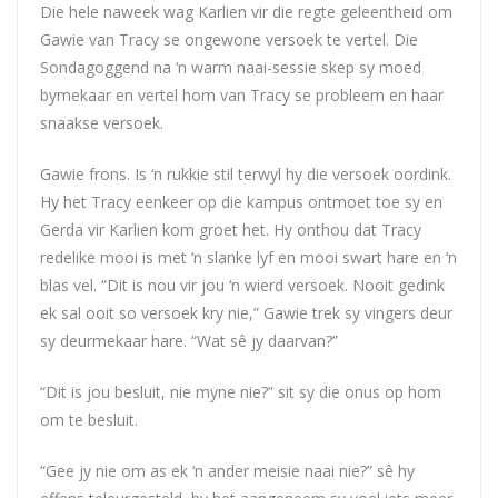
Die hele naweek wag Karlien vir die regte geleentheid om
Gawie van Tracy se ongewone versoek te vertel. Die
Sondagoggend na ‘n warm naai-sessie skep sy moed
bymekaar en vertel hom van Tracy se probleem en haar
snaakse versoek.
Gawie frons. Is ‘n rukkie stil terwyl hy die versoek oordink.
Hy het Tracy eenkeer op die kampus ontmoet toe sy en
Gerda vir Karlien kom groet het. Hy onthou dat Tracy
redelike mooi is met ‘n slanke lyf en mooi swart hare en ‘n
blas vel. “Dit is nou vir jou ‘n wierd versoek. Nooit gedink
ek sal ooit so versoek kry nie,” Gawie trek sy vingers deur
sy deurmekaar hare. “Wat sê jy daarvan?”
“Dit is jou besluit, nie myne nie?” sit sy die onus op hom
om te besluit.
“Gee jy nie om as ek ‘n ander meisie naai nie?” sê hy