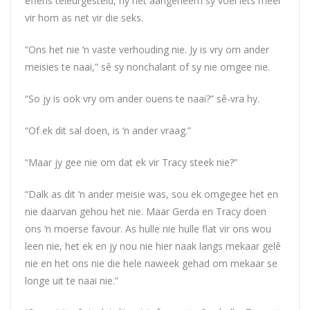
effens teleurgesteld, hy het aangeneem sy voel iets meer
vir hom as net vir die seks.
“Ons het nie ‘n vaste verhouding nie. Jy is vry om ander
meisies te naai,” sê sy nonchalant of sy nie omgee nie.
“So jy is ook vry om ander ouens te naai?” sê-vra hy.
“Of ek dit sal doen, is ‘n ander vraag.”
“Maar jy gee nie om dat ek vir Tracy steek nie?”
“Dalk as dit ‘n ander meisie was, sou ek omgegee het en
nie daarvan gehou het nie. Maar Gerda en Tracy doen
ons ‘n moerse favour. As hulle nie hulle flat vir ons wou
leen nie, het ek en jy nou nie hier naak langs mekaar gelê
nie en het ons nie die hele naweek gehad om mekaar se
longe uit te naai nie.”