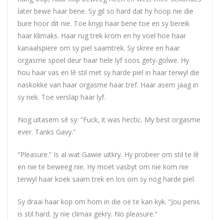
later bewe haar bene. Sy gil so hard dat hy hoop nie die
bure hoor dit nie. Toe knyp haar bene toe en sy bereik
haar klimaks. Haar rug trek krom en hy voel hoe haar
kanaalspiere om sy piel saamtrek. Sy skree en haar
orgasme spoel deur haar hele lyf soos gety-golwe. Hy
hou haar vas en lê stil met sy harde piel in haar terwyl die
naskokke van haar orgasme haar tref. Haar asem jaag in
sy nek. Toe verslap haar lyf.
Nog uitasem sê sy: “Fuck, it was hectic. My best orgasme
ever. Tanks Gavy.”
“Pleasure.” Is al wat Gawie uitkry. Hy probeer om stil te lê
en nie te beweeg nie. Hy moet vasbyt om nie kom nie
terwyl haar koek saam trek en los om sy nog harde piel.
Sy draai haar kop om hom in die oë te kan kyk. “Jou penis
is stil hard. Jy nie climax gekry. No pleasure.”