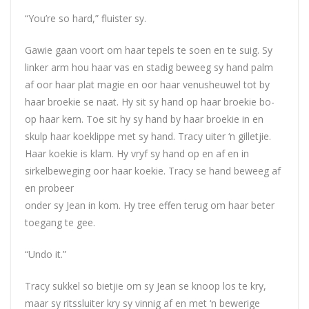
“You’re so hard,” fluister sy.
Gawie gaan voort om haar tepels te soen en te suig. Sy
linker arm hou haar vas en stadig beweeg sy hand palm
af oor haar plat magie en oor haar venusheuwel tot by
haar broekie se naat. Hy sit sy hand op haar broekie bo-
op haar kern. Toe sit hy sy hand by haar broekie in en
skulp haar koeklippe met sy hand. Tracy uiter ‘n gilletjie.
Haar koekie is klam. Hy vryf sy hand op en af en in
sirkelbeweging oor haar koekie. Tracy se hand beweeg af
en probeer
onder sy Jean in kom. Hy tree effen terug om haar beter
toegang te gee.
“Undo it.”
Tracy sukkel so bietjie om sy Jean se knoop los te kry,
maar sy ritssluiter kry sy vinnig af en met ‘n bewerige