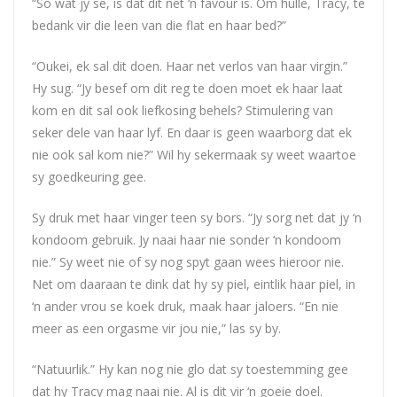
“So wat jy sê, is dat dit net ‘n favour is. Om hulle, Tracy, te
bedank vir die leen van die flat en haar bed?”
“Oukei, ek sal dit doen. Haar net verlos van haar virgin.”
Hy sug. “Jy besef om dit reg te doen moet ek haar laat
kom en dit sal ook liefkosing behels? Stimulering van
seker dele van haar lyf. En daar is geen waarborg dat ek
nie ook sal kom nie?” Wil hy sekermaak sy weet waartoe
sy goedkeuring gee.
Sy druk met haar vinger teen sy bors. “Jy sorg net dat jy ‘n
kondoom gebruik. Jy naai haar nie sonder ‘n kondoom
nie.” Sy weet nie of sy nog spyt gaan wees hieroor nie.
Net om daaraan te dink dat hy sy piel, eintlik haar piel, in
‘n ander vrou se koek druk, maak haar jaloers. “En nie
meer as een orgasme vir jou nie,” las sy by.
“Natuurlik.” Hy kan nog nie glo dat sy toestemming gee
dat hy Tracy mag naai nie. Al is dit vir ‘n goeie doel.