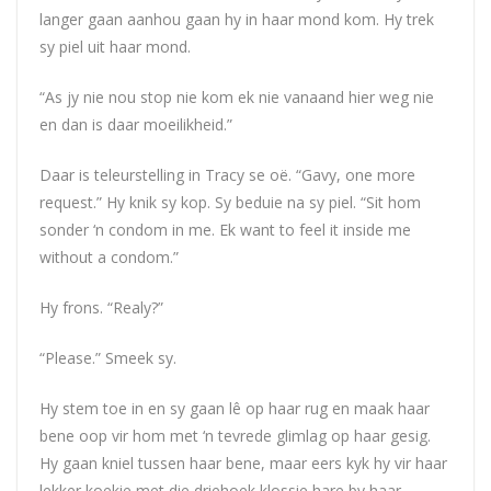
langer gaan aanhou gaan hy in haar mond kom. Hy trek
sy piel uit haar mond.
“As jy nie nou stop nie kom ek nie vanaand hier weg nie
en dan is daar moeilikheid.”
Daar is teleurstelling in Tracy se oë. “Gavy, one more
request.” Hy knik sy kop. Sy beduie na sy piel. “Sit hom
sonder ‘n condom in me. Ek want to feel it inside me
without a condom.”
Hy frons. “Realy?”
“Please.” Smeek sy.
Hy stem toe in en sy gaan lê op haar rug en maak haar
bene oop vir hom met ‘n tevrede glimlag op haar gesig.
Hy gaan kniel tussen haar bene, maar eers kyk hy vir haar
lekker koekie met die driehoek klossie hare by haar