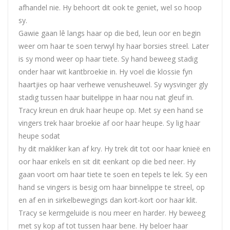
afhandel nie. Hy behoort dit ook te geniet, wel so hoop
sy.
Gawie gaan lê langs haar op die bed, leun oor en begin
weer om haar te soen terwyl hy haar borsies streel. Later
is sy mond weer op haar tiete. Sy hand beweeg stadig
onder haar wit kantbroekie in. Hy voel die klossie fyn
haartjies op haar verhewe venusheuwel. Sy wysvinger gly
stadig tussen haar buitelippe in haar nou nat gleuf in.
Tracy kreun en druk haar heupe op. Met sy een hand se
vingers trek haar broekie af oor haar heupe. Sy lig haar
heupe sodat
hy dit makliker kan af kry. Hy trek dit tot oor haar knieë en
oor haar enkels en sit dit eenkant op die bed neer. Hy
gaan voort om haar tiete te soen en tepels te lek. Sy een
hand se vingers is besig om haar binnelippe te streel, op
en af en in sirkelbewegings dan kort-kort oor haar klit.
Tracy se kermgeluide is nou meer en harder. Hy beweeg
met sy kop af tot tussen haar bene. Hy beloer haar