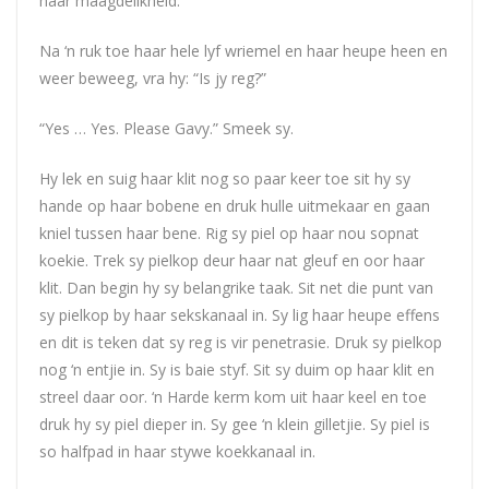
haar maagdelikheid.
Na ‘n ruk toe haar hele lyf wriemel en haar heupe heen en
weer beweeg, vra hy: “Is jy reg?”
“Yes … Yes. Please Gavy.” Smeek sy.
Hy lek en suig haar klit nog so paar keer toe sit hy sy
hande op haar bobene en druk hulle uitmekaar en gaan
kniel tussen haar bene. Rig sy piel op haar nou sopnat
koekie. Trek sy pielkop deur haar nat gleuf en oor haar
klit. Dan begin hy sy belangrike taak. Sit net die punt van
sy pielkop by haar sekskanaal in. Sy lig haar heupe effens
en dit is teken dat sy reg is vir penetrasie. Druk sy pielkop
nog ‘n entjie in. Sy is baie styf. Sit sy duim op haar klit en
streel daar oor. ‘n Harde kerm kom uit haar keel en toe
druk hy sy piel dieper in. Sy gee ‘n klein gilletjie. Sy piel is
so halfpad in haar stywe koekkanaal in.