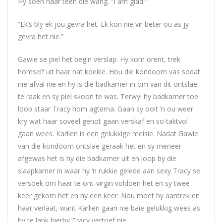
Hy soen haar teen die wang. “I am glad.”
“Ek’s bly ek jou gevra het. Ek kon nie vir beter ou as jy
gevra het nie.”
Gawie se piel het begin verslap. Hy kom orent, trek
homself uit haar nat koekie. Hou die kondoom vas sodat
nie afval nie en hy is die badkamer in om van dit ontslae
te raak en sy piel skoon te was. Terwyl hy badkamer toe
loop staar Tracy hom agterna. Gaan sy ooit ‘n ou weer
kry wat haar soveel genot gaan verskaf en so taktvol
gaan wees. Karlien is een gelukkige meisie. Nadat Gawie
van die kondoom ontslae geraak het en sy meneer
afgewas het is hy die badkamer uit en loop by die
slaapkamer in waar hy ‘n rukkie gelede aan sexy Tracy se
versoek om haar te ont-virgin voldoen het en sy twee
keer gekom het en hy een keer. Nou moet hy aantrek en
haar verlaat, want Karlien gaan nie baie gelukkig wees as
hy te lank hierby Tracy vertoef nie.