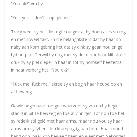
“You ok?” vra hy.
“Yes, yes … don’t stop, please.”
Tracy weet sy het die regte ou gevra, hy doen alles so reg
en met soveel takt. En die belangrikste is dat hy haar so
naby aan kom gebring het dat sy dink sy gaan nou enige
tyd ontplof. Terwyl hy nog met sy duim oor haar klit streel
druk hy sy piel dieper in haar in tot hy homself heeltemal
in haar verberg het. “You ok?”
“Fuck me, fuck me,” skree sy en begin haar heupe op en
af beweeg.
Gawie begin haar toe gee waarvoor sy vra en hy begin
stadig in uit te beweeg en toe al vinniger. Tot nou toe het
sy redelik stil gelê met haar arms, maar nou vou sy haar
arms om sy lyf en klou krampagtig aan hom. Haar mond
hang oop, haar kop beweeg heen en weer met. Sekondes