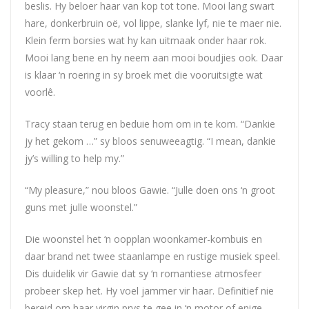
beslis. Hy beloer haar van kop tot tone. Mooi lang swart
hare, donkerbruin oë, vol lippe, slanke lyf, nie te maer nie.
Klein ferm borsies wat hy kan uitmaak onder haar rok.
Mooi lang bene en hy neem aan mooi boudjies ook. Daar
is klaar ‘n roering in sy broek met die vooruitsigte wat
voorlê.
Tracy staan terug en beduie hom om in te kom. “Dankie
jy het gekom …” sy bloos senuweeagtig. “I mean, dankie
jy’s willing to help my.”
“My pleasure,” nou bloos Gawie. “Julle doen ons ‘n groot
guns met julle woonstel.”
Die woonstel het ‘n oopplan woonkamer-kombuis en
daar brand net twee staanlampe en rustige musiek speel.
Dis duidelik vir Gawie dat sy ‘n romantiese atmosfeer
probeer skep het. Hy voel jammer vir haar. Definitief nie
bereid om haar virgin prys te gee in ‘n motor of enige