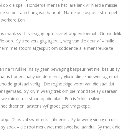
l op die spel. Honderde mense het jare lank vir hierdie missie
ne se bestaan hang van haar af. Na ‘n kort ruspose strompel
itverkore Een.
maak sy dit versigtig op ‘n skreef oop en loer uit. Onmiddelik
ie oop. Sy tree versigtig ageruit, weg van die deur af – hulle
n helm met stoom afgespuit om sodoende alle mensreuke te
en na ‘n rukkie, na sy geen beweging bespeur het nie, besluit sy
Daar is houers naby die deur en sy glip in die skaduwee agter dit
tgeholde grotsaal verlig. Die reghoekige vorm van die saal dui
r mensgemaak. Sy kry ‘n wrang trek om die mond toe sy daaraan
e ruimtetuie staan op die blad. Een is ‘n klein silwer
oneeldraer en laastens vyf groot geel vragskepe.
op. Dit is vol swart erts – ilmeniet. Sy beweeg vinnig na die
a sy soek – die rooi merk wat mensweefsel aandui. Sy maak die