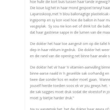
hoe hulle die kort buis tussen haar tande ingewi
Die koue lug het in haar mond gespoel terwyl haar
Laparoskoop,met ‘n blou ballonagtige plastieksak 
ingepomp en sy kon voel hoe die ballon in haar m
vasgeplak. Sy sou nie kon eet of drink tot die bal
dat haar gastriese sappe in die lumen van die ma
Die dokter het haar toe aangesê om op die tafel ha
diep in haar rektum ingedruk. Die dokter het weer
en die rand van die opening net binne haar anale s
Die dokter het vir haar ‘n vitamien-aanvulling binn
binne-aarse naald in ‘n geseëlde sak oorhandig en 
twee dae sonder kos en water moet gaan. Wanneer
jouself hierdie toedien soos ek vir jou gewys het. O
die sak saggies moet druk sodat die vloeistof in 
moet jy bietjie harder druk.”
Na sy aangetrek het, het die dokter haar gevra of