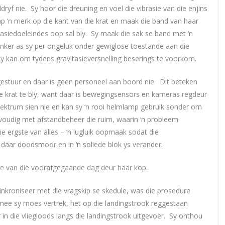
yf nie. Sy hoor die dreuning en voel die vibrasie van die enjins
p ‘n merk op die kant van die krat en maak die band van haar
llasiedoeleindes oop sal bly. Sy maak die sak se band met ‘n
anker as sy per ongeluk onder gewiglose toestande aan die
y kan om tydens gravitasieversnelling beserings te voorkom.
gestuur en daar is geen personeel aan boord nie. Dit beteken
die krat te bly, want daar is bewegingsensors en kameras regdeur
 spektrum sien nie en kan sy ‘n rooi helmlamp gebruik sonder om
envoudig met afstandbeheer die ruim, waarin ‘n probleem
ie ergste van alles – ‘n lugluik oopmaak sodat die
 daar doodsmoor en in ‘n soliede blok ys verander.
ure van die voorafgegaande dag deur haar kop.
sinkroniseer met die vragskip se skedule, was die prosedure
mee sy moes vertrek, het op die landingstrook reggestaan
in die vliegloods langs die landingstrook uitgevoer. Sy onthou