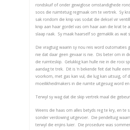
rondskuif of onder gewiglose omstandighede ronddr
soos die ruimtetuig regmaak om te vertrek. Sy kra
sak rondom die knip vas sodat die deksel vir venti
knip aan haar gordel vas om haar aan die krat te 
slaap raak. Sy maak haarself so gemaklik as wat s
Die vragtuig waarin sy nou reis word outomaties 
nie dat daar geen gevaar is nie. Dis beter om in 
die ruimteskip. Gelukkig kan hulle nie in die rooi
aandag te trek. Dit is ‘n bekende feit dat hulle e
voorkom, met gas kan vul, die lug kan uitsuig, of d
moeilikheidmakers in die ruimte uitgesuig word en
Terwyl sy wag dat die skip vertrek maal die gebe
Weens die haas om alles betyds reg te kry, en te 
sonder verdowing uitgevoer. Die pendeltuig waar
terwyl die enjins luier. Die prosedure was sommer 