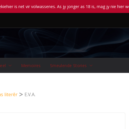
iehier is net vir volwassenes. As jy jonger as 18 is, mag jy nie hier w
eel
Memoires
Smeulende Stories
s literêr
E.V.A.