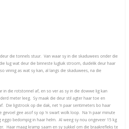
es deur die tonnels stuur. Van waar sy in die skaduwees onder die
die lug wat deur die binneste lugluik stroom, duidelik deur haar
so vinnig as wat sy kan, al langs die skaduwees, na die
r in die rotstonnel af, en so ver as sy in die dowwe lig kan
onderd meter leeg. Sy maak die deur stil agter haar toe en
. Die ligstrook op die dak, net ‘n paar sentimeters bo haar
e gevoel gee asof sy op ‘n swart wolk loop. Na ‘n paar minute
g eggo bedompig in haar helm. Al weeg sy nou ongeveer 15 kg
rger. Haar maag kramp saam en sy sukkel om die braakrefleks te