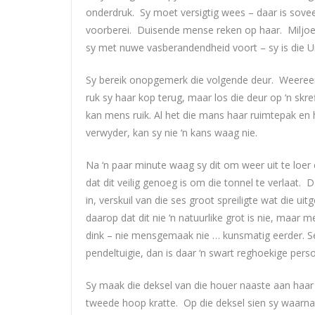
onderdruk. Sy moet versigtig wees – daar is sovee
voorberei. Duisende mense reken op haar. Miljoe
sy met nuwe vasberandendheid voort – sy is die U
Sy bereik onopgemerk die volgende deur. Weereens 
ruk sy haar kop terug, maar los die deur op ‘n skref
kan mens ruik. Al het die mans haar ruimtepak e
verwyder, kan sy nie ‘n kans waag nie.
Na ‘n paar minute waag sy dit om weer uit te loer 
dat dit veilig genoeg is om die tonnel te verlaat. 
in, verskuil van die ses groot spreiligte wat die ui
daarop dat dit nie ‘n natuurlike grot is nie, maa
dink – nie mensgemaak nie … kunsmatig eerder. Sew
pendeltuigie, dan is daar ‘n swart reghoekige pers
Sy maak die deksel van die houer naaste aan haar o
tweede hoop kratte. Op die deksel sien sy waarn