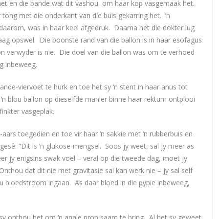
g het en die bande wat dit vashou, om haar kop vasgemaak het.
 tong met die onderkant van die buis gekarring het. ‘n
daarom, was in haar keel afgedruk. Daarna het die dokter lug
aag opswel. Die boonste rand van die ballon is in haar esofagus
lon verwyder is nie. Die doel van die ballon was om te verhoed
ag inbeweeg.
nde-viervoet te hurk en toe het sy ‘n stent in haar anus tot
 ‘n blou ballon op dieselfde manier binne haar rektum ontplooi
finkter vasgeplak.
e-aars toegedien en toe vir haar ‘n sakkie met ‘n rubberbuis en
gesê: “Dit is ‘n glukose-mengsel. Soos jy weet, sal jy meer as
 jy enigsins swak voel – veral op die tweede dag, moet jy
nthou dat dit nie met gravitasie sal kan werk nie – jy sal self
jou bloedstroom ingaan. As daar bloed in die pypie inbeweeg,
 sy onthou het om ‘n anale prop saam te bring. Al het sy geweet