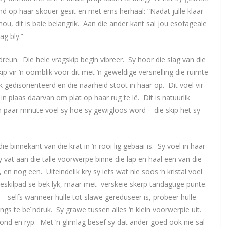
d op haar skouer gesit en met erns herhaal: “Nadat julle klaar
 hou, dit is baie belangrik. Aan die ander kant sal jou esofageale
ag bly.”
dreun. Die hele vragskip begin vibreer. Sy hoor die slag van die
p vir ‘n oomblik voor dit met ‘n geweldige versnelling die ruimte
k gedisoriënteerd en die naarheid stoot in haar op. Dit voel vir
in plaas daarvan om plat op haar rug te lê. Dit is natuurlik
n paar minute voel sy hoe sy gewigloos word – die skip het sy
 binnekant van die krat in ‘n rooi lig gebaai is. Sy voel in haar
vat aan die talle voorwerpe binne die lap en haal een van die
n, en nog een. Uiteindelik kry sy iets wat nie soos ‘n kristal voel
t seeskilpad se bek lyk, maar met verskeie skerp tandagtige punte.
 – selfs wanneer hulle tot slawe gereduseer is, probeer hulle
ttings te beïndruk. Sy grawe tussen alles ‘n klein voorwerpie uit.
 – rond en ryp. Met ‘n glimlag besef sy dat ander goed ook nie sal