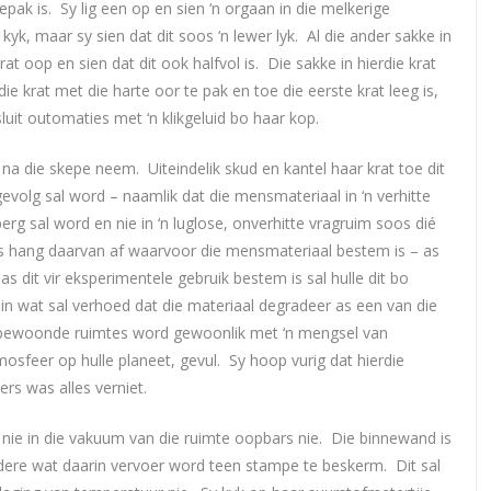
epak is. Sy lig een op en sien ‘n orgaan in die melkerige
yk, maar sy sien dat dit soos ‘n lewer lyk. Al die ander sakke in
at oop en sien dat dit ook halfvol is. Die sakke in hierdie krat
ie krat met die harte oor te pak en toe die eerste krat leeg is,
sluit outomaties met ‘n klikgeluid bo haar kop.
 na die skepe neem. Uiteindelik skud en kantel haar krat toe dit
evolg sal word – naamlik dat die mensmateriaal in ‘n verhitte
g sal word en nie in ‘n luglose, onverhitte vragruim soos dié
es hang daarvan af waarvoor die mensmateriaal bestem is – as
r as dit vir eksperimentele gebruik bestem is sal hulle dit bo
 in wat sal verhoed dat die materiaal degradeer as een van die
bewoonde ruimtes word gewoonlik met ‘n mengsel van
sfeer op hulle planeet, gevul. Sy hoop vurig dat hierdie
rs was alles verniet.
it nie in die vakuum van die ruimte oopbars nie. Die binnewand is
edere wat daarin vervoer word teen stampe te beskerm. Dit sal