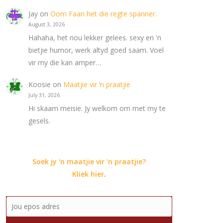
Jay
on
Oom Faan het die regte spanner.
August 3, 2026
Hahaha, het nou lekker gelees. sexy en 'n
bietjie humor, werk altyd goed saam. Voel
vir my die kan amper…
Koosie
on
Maatjie vir ‘n praatjie
July 31, 2026
Hi skaam meisie. Jy welkom om met my te
gesels.
Soek jy 'n maatjie vir 'n praatjie?
Kliek hier
.