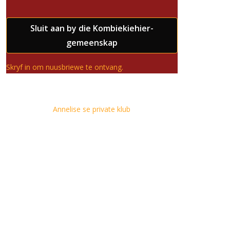
Sluit aan by die Kombiekiehier-
gemeenskap
Skryf in om nuusbriewe te ontvang.
Annelise se private klub