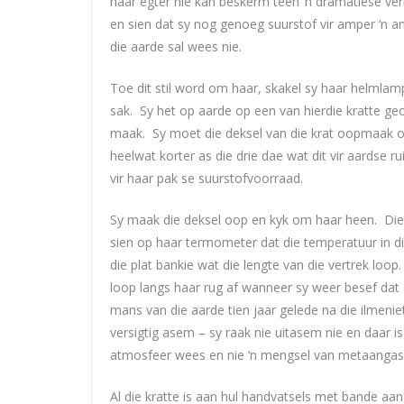
haar egter nie kan beskerm teen ‘n dramatiese ver
en sien dat sy nog genoeg suurstof vir amper ‘n an
die aarde sal wees nie.
Toe dit stil word om haar, skakel sy haar helmlamp
sak. Sy het op aarde op een van hierdie kratte g
maak. Sy moet die deksel van die krat oopmaak om 
heelwat korter as die drie dae wat dit vir aardse 
vir haar pak se suurstofvoorraad.
Sy maak die deksel oop en kyk om haar heen. Die 
sien op haar termometer dat die temperatuur in di
die plat bankie wat die lengte van die vertrek loop.
loop langs haar rug af wanneer sy weer besef dat 
mans van die aarde tien jaar gelede na die ilmeni
versigtig asem – sy raak nie uitasem nie en daar i
atmosfeer wees en nie ‘n mengsel van metaangas 
Al die kratte is aan hul handvatsels met bande aan