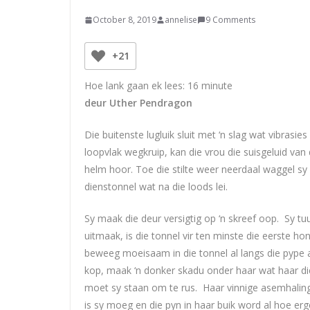
October 8, 2019
annelise
9 Comments
+21
Hoe lank gaan ek lees:
16
minute
deur Uther Pendragon
Die buitenste lugluik sluit met ‘n slag wat vibrasi
loopvlak wegkruip, kan die vrou die suisgeluid van 
helm hoor. Toe die stilte weer neerdaal waggel sy 
dienstonnel wat na die loods lei.
Sy maak die deur versigtig op ‘n skreef oop. Sy tuu
uitmaak, is die tonnel vir ten minste die eerste h
beweeg moeisaam in die tonnel al langs die pype af
kop, maak ‘n donker skadu onder haar wat haar di
moet sy staan om te rus. Haar vinnige asemhalin
is sy moeg en die pyn in haar buik word al hoe e