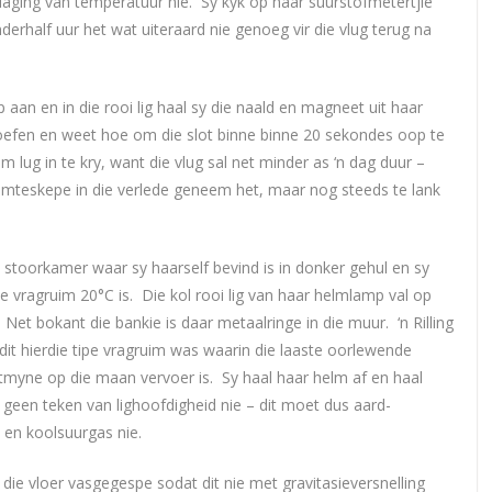
laging van temperatuur nie. Sy kyk op haar suurstofmetertjie
derhalf uur het wat uiteraard nie genoeg vir die vlug terug na
 aan en in die rooi lig haal sy die naald en magneet uit haar
eoefen en weet hoe om die slot binne binne 20 sekondes oop te
lug in te kry, want die vlug sal net minder as ‘n dag duur –
ruimteskepe in die verlede geneem het, maar nog steeds te lank
stoorkamer waar sy haarself bevind is in donker gehul en sy
e vragruim 20°C is. Die kol rooi lig van haar helmlamp val op
 Net bokant die bankie is daar metaalringe in die muur. ‘n Rilling
dit hierdie tipe vragruim was waarin die laaste oorlewende
etmyne op die maan vervoer is. Sy haal haar helm af en haal
s geen teken van lighoofdigheid nie – dit moet dus aard-
en koolsuurgas nie.
 die vloer vasgegespe sodat dit nie met gravitasieversnelling