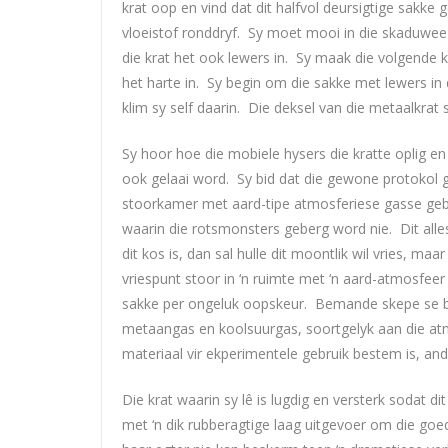
krat oop en vind dat dit halfvol deursigtige sakke g
vloeistof ronddryf. Sy moet mooi in die skaduwee k
die krat het ook lewers in. Sy maak die volgende kr
het harte in. Sy begin om die sakke met lewers in d
klim sy self daarin. Die deksel van die metaalkrat 
Sy hoor hoe die mobiele hysers die kratte oplig en
ook gelaai word. Sy bid dat die gewone protokol g
stoorkamer met aard-tipe atmosferiese gasse geber
waarin die rotsmonsters geberg word nie. Dit all
dit kos is, dan sal hulle dit moontlik wil vries, maa
vriespunt stoor in ‘n ruimte met ‘n aard-atmosfeer
sakke per ongeluk oopskeur. Bemande skepe se 
metaangas en koolsuurgas, soortgelyk aan die atmo
materiaal vir ekperimentele gebruik bestem is, ande
Die krat waarin sy lê is lugdig en versterk sodat d
met ‘n dik rubberagtige laag uitgevoer om die go