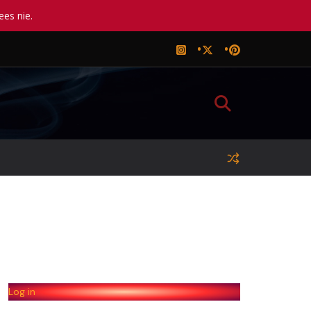
ees nie.
Log in