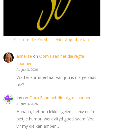
Kliek om die Kombiekiehier App af te laai.
annelise
on
Oom Faan het die regte
spanner.
August 3, 2026
Watter kommentaar van jou is nie geplaas
nie?
Jay
on
Oom Faan het die regte spanner.
August 3, 2026
Hahaha, het nou lekker gelees. sexy en 'n
bietjie humor, werk altyd goed saam. Voel
vir my die kan amper…