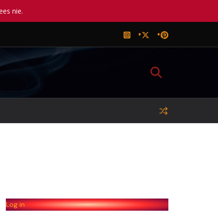
ees nie.
Log in