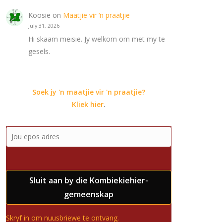
Koosie
on
Maatjie vir ‘n praatjie
July 31, 2026
Hi skaam meisie. Jy welkom om met my te
gesels.
Soek jy 'n maatjie vir 'n praatjie?
Kliek hier
.
Sluit aan by die Kombiekiehier-
gemeenskap
Skryf in om nuusbriewe te ontvang.