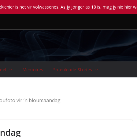
iehier is net vir volwassenes. As jy jonger as 18 is, mag jy nie hier w
eel
Memoires
Smeulende Stories
oufoto vir ‘n bloumaandag
andag