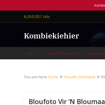
Kombiek
Skip
6,050,931 hits
to
content
Kombiekiehier
Ons
Visuele Stimulasie
Sapioseksu
You are here:
Home
Visuele stimulasie
Bl
Bloufoto Vir ‘n Blouma