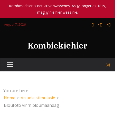
Kombiekiehier is net vir volwassenes. As jy jonger as 18 is,
mag jy nie hier wees nie.
Skip
August 7, 2026
to
content
Kombiekiehier
You are here:
Home
Visuele stimulasie
Bloufoto vir ‘n bloumaandag