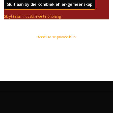
Sluit aan by die Kombiekiehier-gemeenskap
Skryf in om nuusbriewe te ontvang.
Annelise se private klub