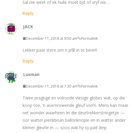
Sal nie weet of ek hulle moet byt of vryf nie….
Reply
JACK
December 11, 2018 at 9:50 am
Permalink
Lekker paar stere om n p!$l in te bere!!!
Reply
Lusman
December 11, 2018 at 7:30 am
Permalink
Twee pragtige en volronde vlesige globes wat, op die
koop toe, ‘n asemrowende gleuf vorm. Mens kan maar
net wonder waarheen lei die deurtrekkerstringetjie —
oor watter pienkbruin ballonknopie en in watter ander
kleiner gleufie in — soos wat hy sy pad diep