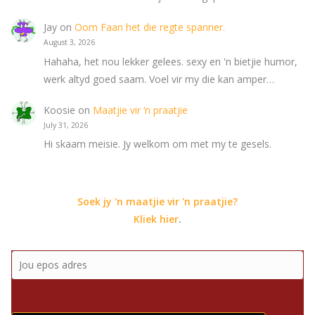
Jay
on
Oom Faan het die regte spanner.
August 3, 2026
Hahaha, het nou lekker gelees. sexy en 'n bietjie humor,
werk altyd goed saam. Voel vir my die kan amper…
Koosie
on
Maatjie vir ‘n praatjie
July 31, 2026
Hi skaam meisie. Jy welkom om met my te gesels.
Soek jy 'n maatjie vir 'n praatjie?
Kliek hier
.