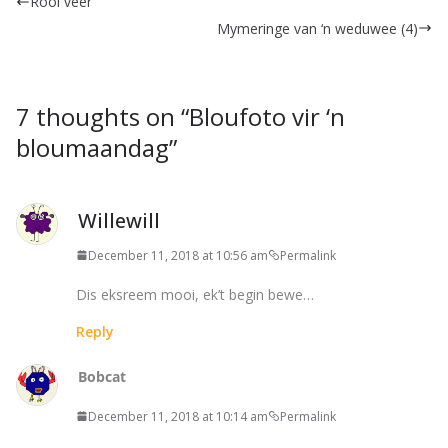
Rooi veer
Mymeringe van ‘n weduwee (4)
7 thoughts on “
Bloufoto vir ‘n
bloumaandag
”
Willewill
December 11, 2018 at 10:56 am
Permalink
Dis eksreem mooi, ek’t begin bewe…
Reply
Bobcat
December 11, 2018 at 10:14 am
Permalink