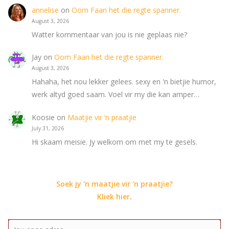
annelise
on
Oom Faan het die regte spanner.
August 3, 2026
Watter kommentaar van jou is nie geplaas nie?
Jay
on
Oom Faan het die regte spanner.
August 3, 2026
Hahaha, het nou lekker gelees. sexy en 'n bietjie humor,
werk altyd goed saam. Voel vir my die kan amper…
Koosie
on
Maatjie vir ‘n praatjie
July 31, 2026
Hi skaam meisie. Jy welkom om met my te gesels.
Soek jy 'n maatjie vir 'n praatjie?
Kliek hier
.