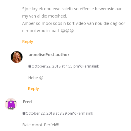
Sjoe kry ek nou ewe skielik so effense bewerasie aan
my van al die mooiheid.
Amper so mooi soos n kort video van nou die dag oor
n mooi vrou ini bad. 😁😁😁
Reply
annelise
Post author
October 22, 2018 at 4:55 pm
Permalink
Hehe 😊
Reply
Fred
October 22, 2018 at 3:39 pm
Permalink
Baie mooi. Perfek!!!