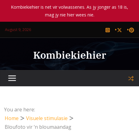
Kombiekiehier is net vir volwassenes. As jy jonger as 18 is,
mag jy nie hier wees nie.
Skip
August 9, 2026
to
content
Kombiekiehier
You are here:
Home
Visuele stimulasie
Bloufoto vir ‘n bloumaandag