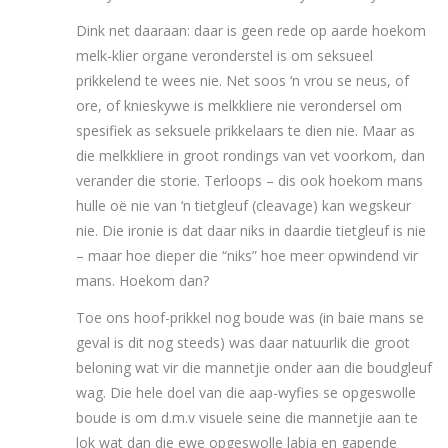
Dink net daaraan: daar is geen rede op aarde hoekom
melk-klier organe veronderstel is om seksueel
prikkelend te wees nie. Net soos ‘n vrou se neus, of
ore, of knieskywe is melkkliere nie verondersel om
spesifiek as seksuele prikkelaars te dien nie. Maar as
die melkkliere in groot rondings van vet voorkom, dan
verander die storie. Terloops – dis ook hoekom mans
hulle oë nie van ‘n tietgleuf (cleavage) kan wegskeur
nie. Die ironie is dat daar niks in daardie tietgleuf is nie
– maar hoe dieper die “niks” hoe meer opwindend vir
mans. Hoekom dan?
Toe ons hoof-prikkel nog boude was (in baie mans se
geval is dit nog steeds) was daar natuurlik die groot
beloning wat vir die mannetjie onder aan die boudgleuf
wag. Die hele doel van die aap-wyfies se opgeswolle
boude is om d.m.v visuele seine die mannetjie aan te
lok wat dan die ewe opgeswolle labia en gapende