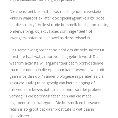
Die menskoei kink sluit, soos reeds genoem, verskeie
kinks in waaroor ek later ook opleidingsartikels 😉 soos
hierdie sal skryf. Hulle sluit die borsmelk fetish, dominasie,
onderwerping, objektivikasie, sommige “teel-” of
swangerskapfantasieë sowel as diere-rolspel in.
Ons samelewing probeer so hard om die seksualiteit uit
borste te haal wat vir borsvoeding gebruik word. Dis
waarom aktiviste wil argumenteer dat ‘n borsvoedende
ma maar net so in die openbaar kan borsvoed, want dit
gaan mos dan oor ‘n ander biologiese imperatief as die
seksuele. Dalk juis as gevolg van hierdie poging of
miskien as ‘n bewys dat hulle die onmoontlike probeer
vermag, is die borsmelk fetish een van die mees
algemene in die kategorie. Die borsmelk en borsvoed
fetish is so groot dat daar prostitute is wat daarin
spesialiseer.