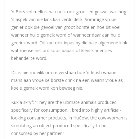
‘n Bors vol melk is natuurlik ook groot en geswel wat nog
‘n aspek van die kink kan verduidelik. Sommige vroue
geniet ook die gevoel van groot borste en hoe dit voel
wanneer hulle gemelk word of wanneer daar aan hulle
gedrink word. Dit kan ook inpas by die baie algemene kink
wat mense het om soos baba’s of klein kindertjies
behandel te word.
Dit is nie moeilik om te verstaan hoe ‘n fetish waarin
mans aan vroue se borste drink na een waarin vroue as
koeie gemelk word kon beweeg nie.
Kukla skryf: “They are the ultimate animals produced
specifically for consumption… bred into highly artificial-
looking consumer products. In HuCow, the cow-woman is
simulating an object produced specifically to be
consumed by her partner.”