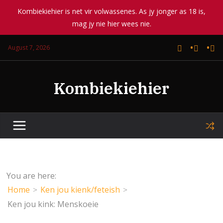
Kombiekiehier is net vir volwassenes. As jy jonger as 18 is,
mag jy nie hier wees nie.
Skip
August 7, 2026
to
content
Kombiekiehier
You are here:
Home
Ken jou kienk/feteish
Ken jou kink: Menskoeie