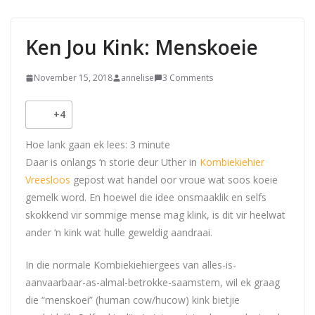
Ken Jou Kink: Menskoeie
November 15, 2018
annelise
3 Comments
+4
Hoe lank gaan ek lees:
3
minute
Daar is onlangs ‘n storie deur Uther in
Kombiekiehier
Vreesloos
gepost wat handel oor vroue wat soos koeie
gemelk word. En hoewel die idee onsmaaklik en selfs
skokkend vir sommige mense mag klink, is dit vir heelwat
ander ‘n kink wat hulle geweldig aandraai.
In die normale Kombiekiehiergees van alles-is-
aanvaarbaar-as-almal-betrokke-saamstem, wil ek graag
die “menskoei” (human cow/hucow) kink bietjie