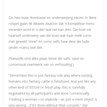
Dis hier waar dominasie en onderwerping inkom. In diere
rolspel gaan dit dikwels daaroor dat ‘n komplekse mens
verander word in ‘n dier wat net kan dien. Die koei sal
haarself onderwerp aan die boer wat haar melk soms
met geweld “steel” en soms selfs haar deur die bulle
(ander mans) laat dek.
(Natuurlik vind alles plaas binne die safe, sane en
consensual raamwerk van so verhouding.)
“Remember this is just fantasy role play where turning
humans into fantasy cattle is fetishized. And just like any
other kind of BDSM or fetish play, this is carefully
negotiated by all participants and done consensually.
Treating a woman—or
anybody
—as just a mere object is
very wrong… if it’s done without their consent,” she