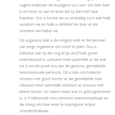
vagina onderaan die boudgleuf sou sien. Die hele doel
is om hom so aan te draai dat hy dan met haar
kopuleer. Dus is borste nie so onskuldig soos wat hulle
voorkom nie en hulle is defnitief nie daar vir die
voordeel van babas nie.
Op organiese vlak is die enigste rede vir die bestaan
van enige organisme om voort te plant. Dus is
individue wat op die oog af lyk asof hulle goeie
teelmateriaal is, seksueel meer aantreklik as dié wat
nie is nie (ek praat nou van die gewone, gemiddelde
heteroseksuele persoon). Dit is dan ook hoekom
vrouens met groot borste vir die gemiddelde man
seksueel meer aantreklik voorkom as vrouens met
kleiner borste. Vir sekere mans wat so geprogrammeer
is, is ‘n lakterende vrou seksueel onweerstaanbaar en
die drang om haar weer te impregneer amper
ononderdrukbaar.