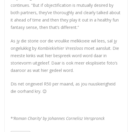
continues. “But if objectification is mutually desired by
both partners, they’ve thoroughly and clearly talked about
it ahead of time and then they play it out in a healthy fun
fantasy sense, then that’s different.”
As jy die storie oor die vroulike melkkoeie wil lees, sal jy
ongelukkig by
Kombiekiehier Vreesloos
moet aansluit. Die
meeste kinks wat hier bespreek word word daar in
storievorm uitgeleef. Daar is ook meer eksplisiete foto’s
daaroor as wat hier gedeel word.
Dis net ongeveel R50 per maand, as jou nuuskierigheid
die oorhand kry. 😉
*
‘Roman Charity’ by Johannes Cornelisz Verspronck