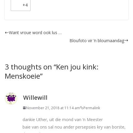
+4
Want vroue word ook lus …
Bloufoto vir ‘n bloumaandag
3 thoughts on “
Ken jou kink:
Menskoeie
”
Willewill
November 21, 2018 at 11:14 am
Permalink
dankie Uther, uit die mond van ‘n Meester
baie van ons sal nou ander persepsies kry van borste,