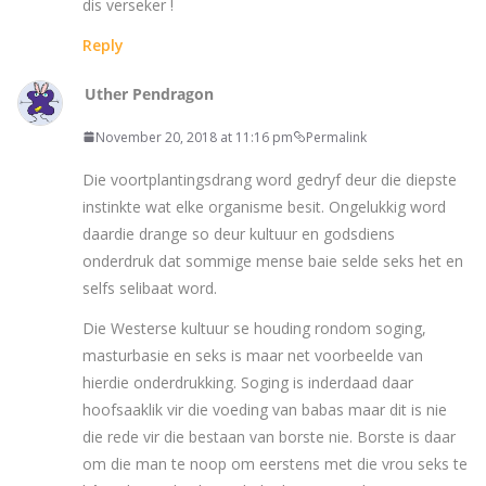
dis verseker !
Reply
Uther Pendragon
November 20, 2018 at 11:16 pm
Permalink
Die voortplantingsdrang word gedryf deur die diepste
instinkte wat elke organisme besit. Ongelukkig word
daardie drange so deur kultuur en godsdiens
onderdruk dat sommige mense baie selde seks het en
selfs selibaat word.
Die Westerse kultuur se houding rondom soging,
masturbasie en seks is maar net voorbeelde van
hierdie onderdrukking. Soging is inderdaad daar
hoofsaaklik vir die voeding van babas maar dit is nie
die rede vir die bestaan van borste nie. Borste is daar
om die man te noop om eerstens met die vrou seks te