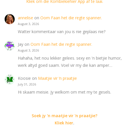
Kliek om die Kombiekiehier App af te laai.
annelise
on
Oom Faan het die regte spanner.
August 3, 2026
Watter kommentaar van jou is nie geplaas nie?
Jay
on
Oom Faan het die regte spanner.
August 3, 2026
Hahaha, het nou lekker gelees. sexy en 'n bietjie humor,
werk altyd goed saam. Voel vir my die kan amper…
Koosie
on
Maatjie vir ‘n praatjie
July 31, 2026
Hi skaam meisie. Jy welkom om met my te gesels.
Soek jy 'n maatjie vir 'n praatjie?
Kliek hier
.