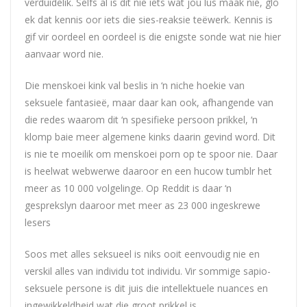
verduidelik. Selfs al is dit nie iets wat jou lus maak nie, glo
ek dat kennis oor iets die sies-reaksie teëwerk. Kennis is
gif vir oordeel en oordeel is die enigste sonde wat nie hier
aanvaar word nie.
Die menskoei kink val beslis in ‘n niche hoekie van
seksuele fantasieë, maar daar kan ook, afhangende van
die redes waarom dit ‘n spesifieke persoon prikkel, ‘n
klomp baie meer algemene kinks daarin gevind word. Dit
is nie te moeilik om menskoei porn op te spoor nie. Daar
is heelwat webwerwe daaroor en een hucow tumblr het
meer as 10 000 volgelinge. Op Reddit is daar ‘n
gesprekslyn daaroor met meer as 23 000 ingeskrewe
lesers
Soos met alles seksueel is niks ooit eenvoudig nie en
verskil alles van individu tot individu. Vir sommige sapio-
seksuele persone is dit juis die intellektuele nuances en
ingewikkeldheid wat die groot prikkel is.