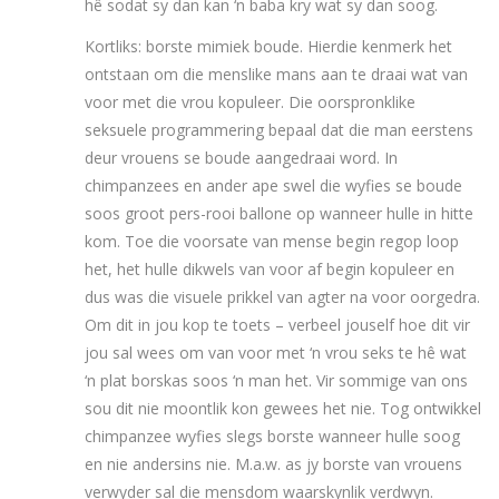
hê sodat sy dan kan ‘n baba kry wat sy dan soog.
Kortliks: borste mimiek boude. Hierdie kenmerk het
ontstaan om die menslike mans aan te draai wat van
voor met die vrou kopuleer. Die oorspronklike
seksuele programmering bepaal dat die man eerstens
deur vrouens se boude aangedraai word. In
chimpanzees en ander ape swel die wyfies se boude
soos groot pers-rooi ballone op wanneer hulle in hitte
kom. Toe die voorsate van mense begin regop loop
het, het hulle dikwels van voor af begin kopuleer en
dus was die visuele prikkel van agter na voor oorgedra.
Om dit in jou kop te toets – verbeel jouself hoe dit vir
jou sal wees om van voor met ‘n vrou seks te hê wat
‘n plat borskas soos ‘n man het. Vir sommige van ons
sou dit nie moontlik kon gewees het nie. Tog ontwikkel
chimpanzee wyfies slegs borste wanneer hulle soog
en nie andersins nie. M.a.w. as jy borste van vrouens
verwyder sal die mensdom waarskynlik verdwyn.