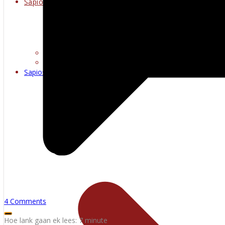
Sapioseksueel
Erotiese kuns
Warm multimedia
Sapioseksueel
4 Comments
Hoe lank gaan ek lees:
7
minute