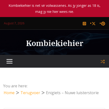
Kombiekiehier is net vir volwassenes. As jy jonger as 18 is,
mag jy nie hier wees nie.
Skip
August 7, 2026
to
content
Kombiekiehier
You are here:
Home
Terugvoer
Enigiets – Nuwe luisterstorie