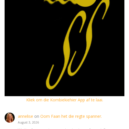
Kliek om die Kombiekiehier App af te laai.
annelise
on
Oom Faan het die regte spanner.
August 3, 2026