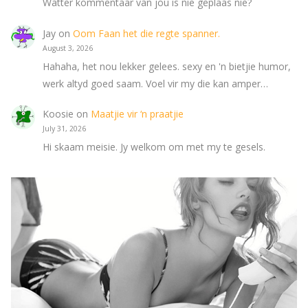
Watter kommentaar van jou is nie geplaas nie?
Jay
on
Oom Faan het die regte spanner.
August 3, 2026
Hahaha, het nou lekker gelees. sexy en 'n bietjie humor,
werk altyd goed saam. Voel vir my die kan amper…
Koosie
on
Maatjie vir ‘n praatjie
July 31, 2026
Hi skaam meisie. Jy welkom om met my te gesels.