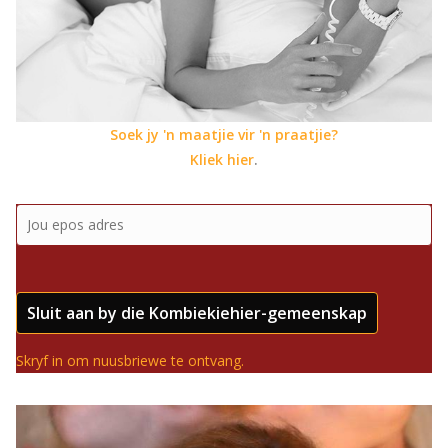
Soek jy 'n maatjie vir 'n praatjie?
Kliek hier
.
Sluit aan by die Kombiekiehier-gemeenskap
Skryf in om nuusbriewe te ontvang.