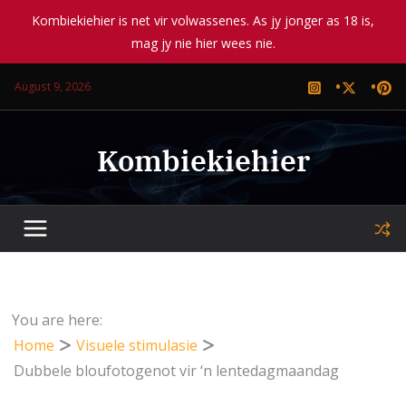
Kombiekiehier is net vir volwassenes. As jy jonger as 18 is,
mag jy nie hier wees nie.
Skip
August 9, 2026
to
content
Kombiekiehier
You are here:
Home
Visuele stimulasie
Dubbele bloufotogenot vir ‘n lentedagmaandag