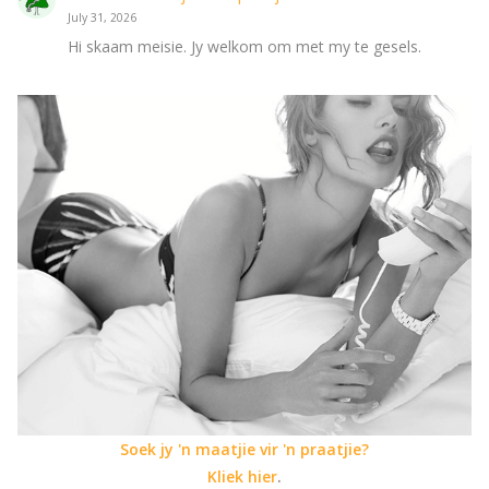
July 31, 2026
Hi skaam meisie. Jy welkom om met my te gesels.
Soek jy 'n maatjie vir 'n praatjie?
Kliek hier
.