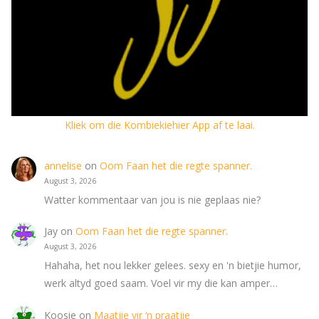
Kliek om die Kombiekiehier App af te laai.
annelise
on
Oom Faan het die regte spanner.
August 3, 2026
Watter kommentaar van jou is nie geplaas nie?
Jay
on
Oom Faan het die regte spanner.
August 3, 2026
Hahaha, het nou lekker gelees. sexy en 'n bietjie humor,
werk altyd goed saam. Voel vir my die kan amper…
Koosie
on
Maatjie vir ‘n praatjie