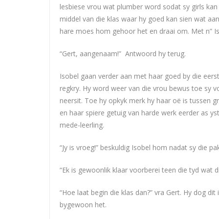
lesbiese vrou wat plumber word sodat sy girls kan op
middel van die klas waar hy goed kan sien wat aan
hare moes hom gehoor het en draai om. Met n” Iso
“Gert, aangenaam!” Antwoord hy terug.
Isobel gaan verder aan met haar goed by die eerst
regkry. Hy word weer van die vrou bewus toe sy vo
neersit. Toe hy opkyk merk hy haar oë is tussen groe
en haar spiere getuig van harde werk eerder as yst
mede-leerling.
“Jy is vroeg!” beskuldig Isobel hom nadat sy die p
“Ek is gewoonlik klaar voorberei teen die tyd wat 
“Hoe laat begin die klas dan?” vra Gert. Hy dog dit 
bygewoon het.