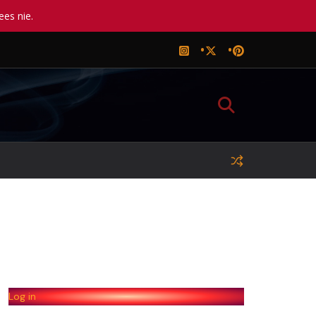
ees nie.
Log in