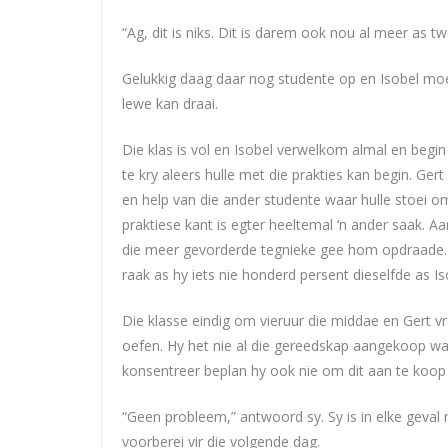
“Ag, dit is niks. Dit is darem ook nou al meer as t
Gelukkig daag daar nog studente op en Isobel moe
lewe kan draai.
Die klas is vol en Isobel verwelkom almal en begin
te kry aleers hulle met die prakties kan begin. Ge
en help van die ander studente waar hulle stoei o
praktiese kant is egter heeltemal ‘n ander saak. A
die meer gevorderde tegnieke gee hom opdraade. S
raak as hy iets nie honderd persent dieselfde as Is
Die klasse eindig om vieruur die middae en Gert vr
oefen. Hy het nie al die gereedskap aangekoop waa
konsentreer beplan hy ook nie om dit aan te koop 
“Geen probleem,” antwoord sy. Sy is in elke geval
voorberei vir die volgende dag.