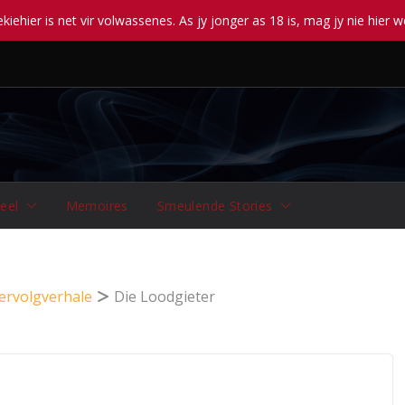
iehier is net vir volwassenes. As jy jonger as 18 is, mag jy nie hier w
eel
Memoires
Smeulende Stories
ervolgverhale
Die Loodgieter