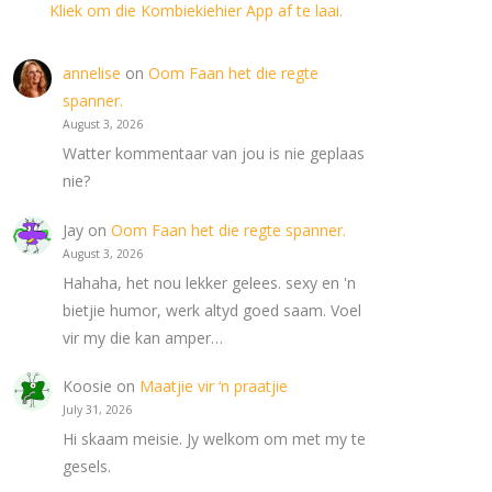
Kliek om die Kombiekiehier App af te laai.
annelise
on
Oom Faan het die regte
spanner.
August 3, 2026
Watter kommentaar van jou is nie geplaas
nie?
Jay
on
Oom Faan het die regte spanner.
August 3, 2026
Hahaha, het nou lekker gelees. sexy en 'n
bietjie humor, werk altyd goed saam. Voel
vir my die kan amper…
Koosie
on
Maatjie vir ‘n praatjie
July 31, 2026
Hi skaam meisie. Jy welkom om met my te
gesels.