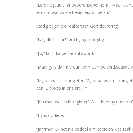
“Eers negeuur,” antwoord Isobel hom. “Maar ek ho
iemand wat sy eie besigheid wil begin.”
Stadig begin die realiteit tot Gert deurdring.
“Is jy die lektor?” vra hy agterdogtig.
“Jip,” kom Isobel se antwoord.
“Maar jy is dan n vrou!” kom Gert se verdwaasde 
“My pa was ‘n loodgieter. My oupa was ‘n loodgie
een. Dit loop in ons are …”
“Jou man was ‘n loodgieter? Wat doen hy dan nou?
“Hy is oorlede.”
“Jammer. Ek het nie bedoel om persoonlik te raak 