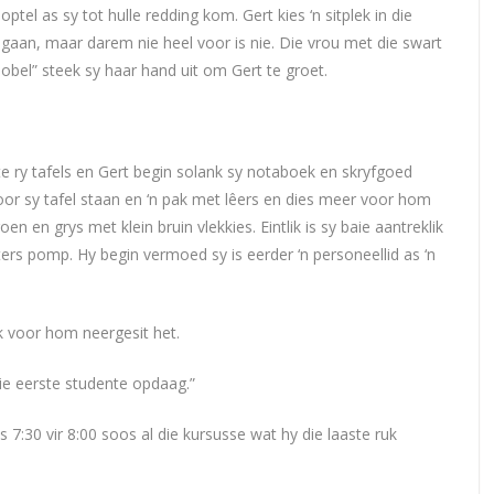
tel as sy tot hulle redding kom. Gert kies ‘n sitplek in die
gaan, maar darem nie heel voor is nie. Die vrou met die swart
bel” steek sy haar hand uit om Gert te groet.
e ry tafels en Gert begin solank sy notaboek en skryfgoed
or sy tafel staan en ‘n pak met lêers en dies meer voor hom
n en grys met klein bruin vlekkies. Eintlik is sy baie aantreklik
ers pomp. Hy begin vermoed sy is eerder ‘n personeellid as ‘n
ak voor hom neergesit het.
die eerste studente opdaag.”
is 7:30 vir 8:00 soos al die kursusse wat hy die laaste ruk