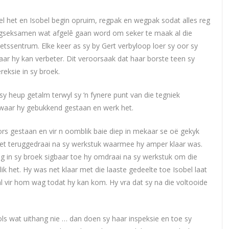
 het en Isobel begin opruim, regpak en wegpak sodat alles reg
dingseksamen wat afgelê gaan word om seker te maak al die
etssentrum. Elke keer as sy by Gert verbyloop loer sy oor sy
ar hy kan verbeter. Dit veroorsaak dat haar borste teen sy
eksie in sy broek.
y heup getalm terwyl sy ‘n fynere punt van die tegniek
t waar hy gebukkend gestaan en werk het.
rs gestaan en vir n oomblik baie diep in mekaar se oë gekyk
het teruggedraai na sy werkstuk waarmee hy amper klaar was.
ring in sy broek sigbaar toe hy omdraai na sy werkstuk om die
ik het. Hy was net klaar met die laaste gedeelte toe Isobel laat
al vir hom wag todat hy kan kom. Hy vra dat sy na die voltooide
ools wat uithang nie … dan doen sy haar inspeksie en toe sy