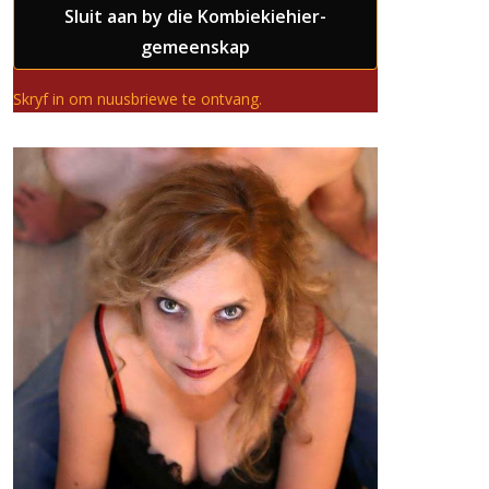
Sluit aan by die Kombiekiehier-
gemeenskap
Skryf in om nuusbriewe te ontvang.