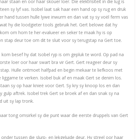
ar staan en oor haar skouer loer. Die elektrisiteit in die lug is
 teen sy lyf vas. Isobel laat sak haar een hand op sy rug en druk
er hand tussen hulle lywe inwurm en dan vat sy sy voël ferm vas
at hy die loodgieter tools gebruik het. Gert belowe dat hy
welkom om hom te her-evalueer en seker te maak hy is op
n stap deur toe om dit te sluit voor sy terugstap na Gert toe.
 kom besef hy dat Isobel ryp is om gepluk te word. Op pad na
orste loer oor haar swart bra vir Gert. Gert reageer deur sy
stap. Hulle ontmoet halfpad en begin mekaar te liefkoos met
 liggame te verken. Isobel buk af en maak Gert se denim los.
aan sy op haar knieë voor Gert. Sy kry sy knoop los en dan
 gulp aftrek. Isobel trek Gert se broek af en dan snak sy na
 uit sy lap tronk.
haar tong omsirkel sy die punt waar die eerste druppels van Gert
 onder tussen die slurp- en lekgeluide deur. Hy streel oor haar