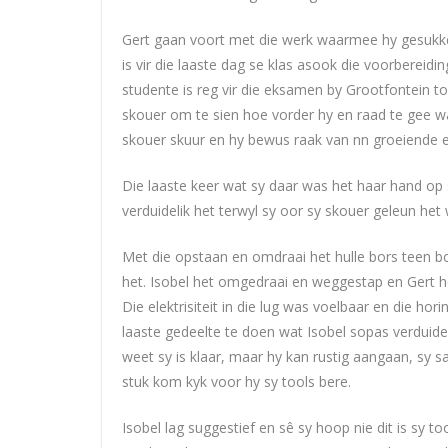
Gert gaan voort met die werk waarmee hy gesukkel
is vir die laaste dag se klas asook die voorberei
studente is reg vir die eksamen by Grootfontein to
skouer om te sien hoe vorder hy en raad te gee wa
skouer skuur en hy bewus raak van nn groeiende er
Die laaste keer wat sy daar was het haar hand op s
verduidelik het terwyl sy oor sy skouer geleun he
Met die opstaan en omdraai het hulle bors teen bo
het. Isobel het omgedraai en weggestap en Gert 
Die elektrisiteit in die lug was voelbaar en die ho
laaste gedeelte te doen wat Isobel sopas verduidel
weet sy is klaar, maar hy kan rustig aangaan, sy s
stuk kom kyk voor hy sy tools bere.
Isobel lag suggestief en sê sy hoop nie dit is sy t