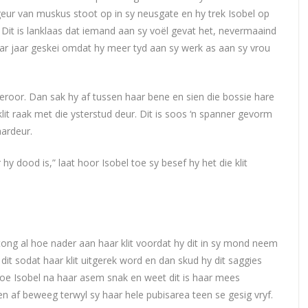
 geur van muskus stoot op in sy neusgate en hy trek Isobel op
 Dit is lanklaas dat iemand aan sy voël gevat het, nevermaaind
aar jaar geskei omdat hy meer tyd aan sy werk as aan sy vrou
gteroor. Dan sak hy af tussen haar bene en sien die bossie hare
lit raak met die ysterstud deur. Dit is soos ‘n spanner gevorm
aardeur.
 dood is,” laat hoor Isobel toe sy besef hy het die klit
tong al hoe nader aan haar klit voordat hy dit in sy mond neem
dit sodat haar klit uitgerek word en dan skud hy dit saggies
 hoe Isobel na haar asem snak en weet dit is haar mees
n af beweeg terwyl sy haar hele pubisarea teen se gesig vryf.