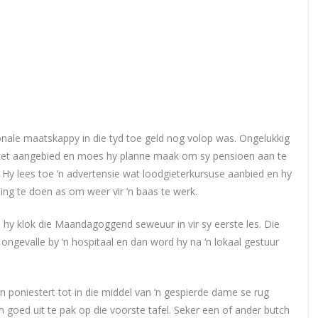
ionale maatskappy in die tyd toe geld nog volop was. Ongelukkig
kket aangebied en moes hy planne maak om sy pensioen aan te
eë. Hy lees toe ‘n advertensie wat loodgieterkursuse aanbied en hy
 ding te doen as om weer vir ‘n baas te werk.
en hy klok die Maandagoggend seweuur in vir sy eerste les. Die
gevalle by ‘n hospitaal en dan word hy na ‘n lokaal gestuur
‘n poniestert tot in die middel van ‘n gespierde dame se rug
 goed uit te pak op die voorste tafel. Seker een of ander butch