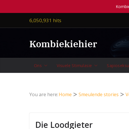
Kombiek
Skip
6,050,931 hits
to
content
Kombiekiehier
Ons
Visuele Stimulasie
Sapioseksu
You are here:
Home
Smeulende stories
V
Die Loodgieter