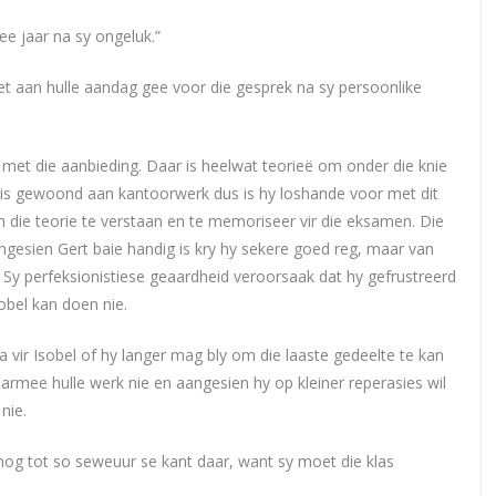
wee jaar na sy ongeluk.”
t aan hulle aandag gee voor die gesprek na sy persoonlike
 met die aanbieding. Daar is heelwat teorieë om onder die knie
rt is gewoond aan kantoorwerk dus is hy loshande voor met dit
m die teorie te verstaan en te memoriseer vir die eksamen. Die
angesien Gert baie handig is kry hy sekere goed reg, maar van
y perfeksionistiese geaardheid veroorsaak dat hy gefrustreerd
obel kan doen nie.
a vir Isobel of hy langer mag bly om die laaste gedeelte te kan
rmee hulle werk nie en aangesien hy op kleiner reperasies wil
nie.
 nog tot so seweuur se kant daar, want sy moet die klas