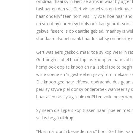
omdraai draai sy in Gert se arms in waar hy agter ha
tasbaar en dan vat Gert vir Isobel vas en trek haar
haar onderlyf teen hom vas. Hy voel hoe haar and
en vra of hy darem sy tools ook kan gebruik soos w
gekwalifiseerd is op daardie gebied, maar sy is 
standaard. Isobel maak haar los uit sy omhelsing e
Gert was eers geskok, maar toe sy kop weer in rat
Gert begin Isobel haar top los knoop en haar vol b
hemp ook oop te knoop en na Isobel toe te begin 
wilde soene en ‘n gestreel en gevryf om mekaar se
Die knoop gee haar effense opdraande dus gaan st
peul sy stywe piel oor sy onderbroek wanneer sy sy
haar asem as sy agt duim voël ten volle bevry word
Sy neem die ligpers kop tussen haar lippe en met 
se lus begin uitdrup.
“Ek is mal oor ‘n besnede man,” hoor Gert hier van