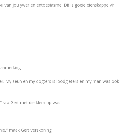
u van jou ywer en entoesiasme. Dit is goeie eienskappe vir
aanmerking.
ter. My seun en my dogters is loodgieters en my man was ook
” vra Gert met die klem op was.
nie,” maak Gert verskoning.