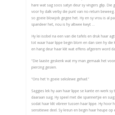
hare wat sag soos satyn deur sy vingers glip. Die
voor hy dalk verby die punt van no-return beweeg.
so goeie blowjob gegee het. Hy en sy vrou is al p
spandeer het, nou is hy altwee kwyt …
Hy lei isobel na een van die tafels en druk haar a
tot waar haar lippe begin blom en dan sien hy die k
en hang deur haar klit wat effens afgerem word d
“Die laaste geskenk wat my man gemaak het voor hy
piercing gesien.
“Ons het ‘n goeie sekslewe gehad.”
Saggies lek hy aan haar lippe se kante en werk sy 
daaraan suig. Hy speel met die spannertjie en suig 
sodat haar klit vibreer tussen haar lippe. Hy hoor
sensitiewe deel. Sy kreun en begin haar heupe op e