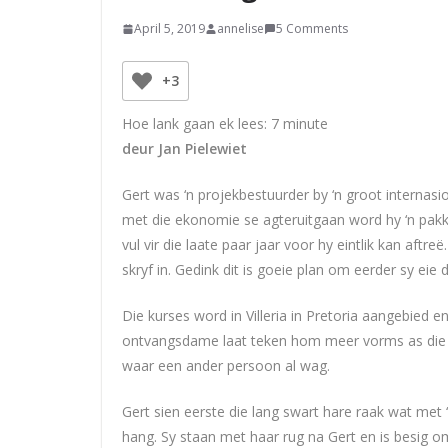
April 5, 2019
annelise
5 Comments
+3
Hoe lank gaan ek lees:
7
minute
deur Jan Pielewiet
Gert was ‘n projekbestuurder by ‘n groot internas
met die ekonomie se agteruitgaan word hy ‘n pa
vul vir die laate paar jaar voor hy eintlik kan aftr
skryf in. Gedink dit is goeie plan om eerder sy eie
Die kurses word in Villeria in Pretoria aangebied 
ontvangsdame laat teken hom meer vorms as die on
waar een ander persoon al wag.
Gert sien eerste die lang swart hare raak wat met 
hang. Sy staan met haar rug na Gert en is besig om