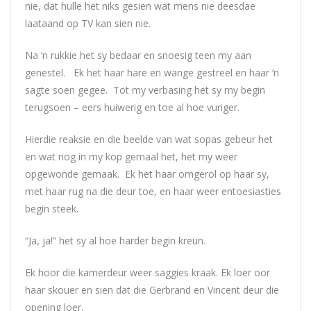
nie, dat hulle het niks gesien wat mens nie deesdae
laataand op TV kan sien nie.
Na ‘n rukkie het sy bedaar en snoesig teen my aan
genestel. Ek het haar hare en wange gestreel en haar ‘n
sagte soen gegee. Tot my verbasing het sy my begin
terugsoen – eers huiwerig en toe al hoe vuriger.
Hierdie reaksie en die beelde van wat sopas gebeur het
en wat nog in my kop gemaal het, het my weer
opgewonde gemaak. Ek het haar omgerol op haar sy,
met haar rug na die deur toe, en haar weer entoesiasties
begin steek.
“Ja, ja!” het sy al hoe harder begin kreun.
Ek hoor die kamerdeur weer saggies kraak. Ek loer oor
haar skouer en sien dat die Gerbrand en Vincent deur die
opening loer.