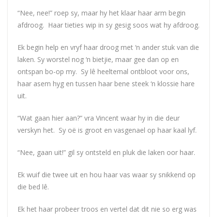
“Nee, nee!” roep sy, maar hy het klaar haar arm begin
afdroog. Haar tieties wip in sy gesig soos wat hy afdroog.
Ek begin help en vryf haar droog met ‘n ander stuk van die
laken. Sy worstel nog ‘n bietjie, maar gee dan op en
ontspan bo-op my. Sy lê heeltemal ontbloot voor ons,
haar asem hyg en tussen haar bene steek ‘n klossie hare
uit.
“Wat gaan hier aan?” vra Vincent waar hy in die deur
verskyn het. Sy oë is groot en vasgenael op haar kaal lyf.
“Nee, gaan uit!” gil sy ontsteld en pluk die laken oor haar.
Ek wuif die twee uit en hou haar vas waar sy snikkend op
die bed lê.
Ek het haar probeer troos en vertel dat dit nie so erg was