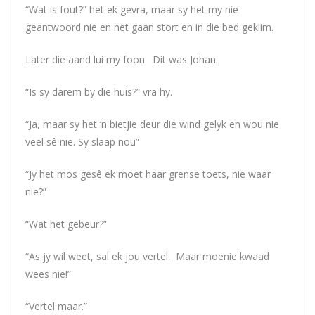
“Wat is fout?” het ek gevra, maar sy het my nie
geantwoord nie en net gaan stort en in die bed geklim.
Later die aand lui my foon. Dit was Johan.
“Is sy darem by die huis?” vra hy.
“Ja, maar sy het ‘n bietjie deur die wind gelyk en wou nie
veel sê nie. Sy slaap nou”
“Jy het mos gesê ek moet haar grense toets, nie waar
nie?”
“Wat het gebeur?”
“As jy wil weet, sal ek jou vertel. Maar moenie kwaad
wees nie!”
“Vertel maar.”