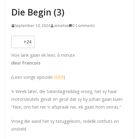
Die Begin (3)
September 10, 2024
annelise
0 Comments
+24
Hoe lank gaan ek lees:
6
minute
deur Francois
(Lees vorige episode
HIER
)
‘n Week later, die Saterdagmiddag vroeg, het sy haar
motorsleutels gevat en gesê dat sy by Johan gaan kuier.
“Nee, ons het nie ‘n afspraak nie, ek gaan hom verras.”
Vroeg die aand het sy teruggekom, redelik onthuts en
onsteld.