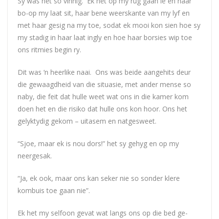
Sy was net so vinnig. Ek het op my rug gaan lê en haar
bo-op my laat sit, haar bene weerskante van my lyf en
met haar gesig na my toe, sodat ek mooi kon sien hoe sy
my stadig in haar laat ingly en hoe haar borsies wip toe
ons ritmies begin ry.
Dit was ‘n heerlike naai. Ons was beide aangehits deur
die gewaagdheid van die situasie, met ander mense so
naby, die feit dat hulle weet wat ons in die kamer kom
doen het en die risiko dat hulle ons kon hoor. Ons het
gelyktydig gekom – uitasem en natgesweet.
“Sjoe, maar ek is nou dors!” het sy gehyg en op my
neergesak.
“Ja, ek ook, maar ons kan seker nie so sonder klere
kombuis toe gaan nie”.
Ek het my selfoon gevat wat langs ons op die bed ge-