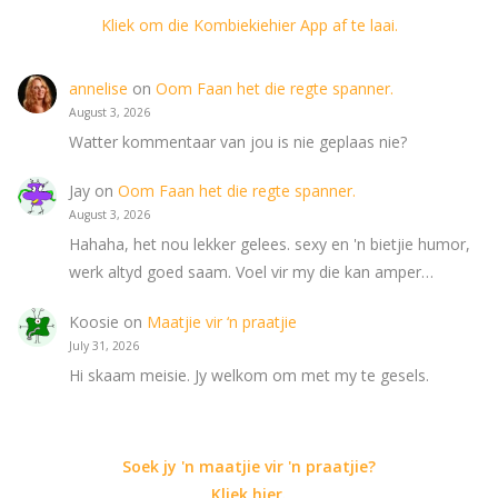
Kliek om die Kombiekiehier App af te laai.
annelise
on
Oom Faan het die regte spanner.
August 3, 2026
Watter kommentaar van jou is nie geplaas nie?
Jay
on
Oom Faan het die regte spanner.
August 3, 2026
Hahaha, het nou lekker gelees. sexy en 'n bietjie humor,
werk altyd goed saam. Voel vir my die kan amper…
Koosie
on
Maatjie vir ‘n praatjie
July 31, 2026
Hi skaam meisie. Jy welkom om met my te gesels.
Soek jy 'n maatjie vir 'n praatjie?
Kliek hier
.