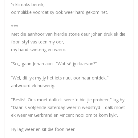
‘n klimaks bereik,
oomblikke voordat sy ook weer hard gekom het.
***
Met die aanhoor van hierdie storie deur Johan druk ek die
foon styf vas teen my oor,
my hand sweterig en warm.
“So,, gaan Johan aan. “Wat sê jy daarvan?”
“Wel, dit lyk my jy het iets nuut oor haar ontdek,”
antwoord ek huiwerig.
“Beslis! Ons moet dalk dit weer ‘n bietjie probeer,” lag hy.
“Daar is volgende Saterdag weer ‘n wedstryd – dalk moet
ek weer vir Gerbrand en Vincent nooi om te kom kyk”.
Hy lag weer en sit die foon neer.