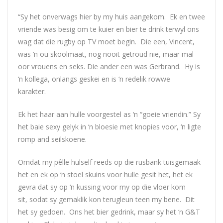
“Sy het onverwags hier by my huis aangekom. Ek en twee
vriende was besig om te kuier en bier te drink terwyl ons
wag dat die rugby op TV moet begin. Die een, Vincent,
was ‘n ou skoolmaat, nog nooit getroud nie, maar mal
oor vrouens en seks. Die ander een was Gerbrand. Hy is
‘n kollega, onlangs geskei en is ‘n redelik rowwe
karakter.
Ek het haar aan hulle voorgestel as ‘n “goeie vriendin.” Sy
het baie sexy gelyk in ‘n bloesie met knopies voor, ‘n ligte
romp and seilskoene.
Omdat my pêlle hulself reeds op die rusbank tuisgemaak
het en ek op ‘n stoel skuins voor hulle gesit het, het ek
gevra dat sy op ‘n kussing voor my op die vloer kom
sit, sodat sy gemaklik kon terugleun teen my bene. Dit
het sy gedoen. Ons het bier gedrink, maar sy het ‘n G&T