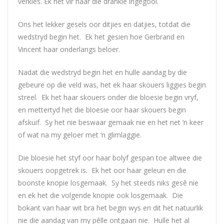
verkies. Ek het vir haar die drankie ingegooi.
Ons het lekker gesels oor ditjies en datjies, totdat die
wedstryd begin het. Ek het gesien hoe Gerbrand en
Vincent haar onderlangs beloer.
Nadat die wedstryd begin het en hulle aandag by die
gebeure op die veld was, het ek haar skouers liggies begin
streel. Ek het haar skouers onder die bloesie begin vryf,
en mettertyd het die bloesie oor haar skouers begin
afskuif. Sy het nie beswaar gemaak nie en het net ‘n keer
of wat na my geloer met ‘n glimlaggie.
Die bloesie het styf oor haar bolyf gespan toe altwee die
skouers oopgetrek is. Ek het oor haar geleun en die
boonste knopie losgemaak. Sy het steeds niks gesê nie
en ek het die volgende knopie ook losgemaak. Die
bokant van haar wit bra het begin wys en dit het natuurlik
nie die aandag van my pêlle ontgaan nie. Hulle het al