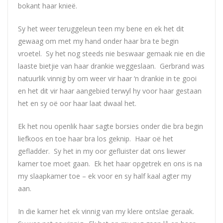
bokant haar knieë.
Sy het weer teruggeleun teen my bene en ek het dit
gewaag om met my hand onder haar bra te begin
vroetel. Sy het nog steeds nie beswaar gemaak nie en die
laaste bietjie van haar drankie weggeslaan. Gerbrand was
natuurlik vinnig by om weer vir haar ‘n drankie in te gooi
en het dit vir haar aangebied terwyl hy voor haar gestaan
het en sy oë oor haar laat dwaal het.
Ek het nou openlik haar sagte borsies onder die bra begin
liefkoos en toe haar bra los geknip. Haar oë het
gefladder. Sy het in my oor gefluister dat ons liewer
kamer toe moet gaan. Ek het haar opgetrek en ons is na
my slaapkamer toe – ek voor en sy half kaal agter my
aan.
In die kamer het ek vinnig van my klere ontslae geraak.