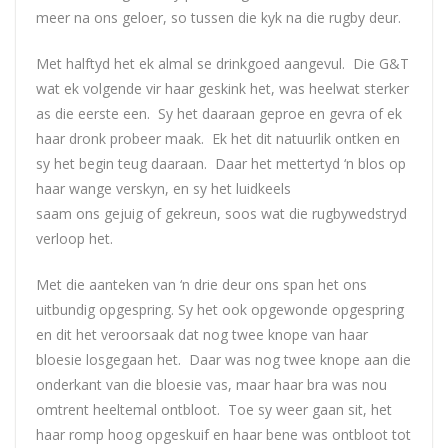
meer na ons geloer, so tussen die kyk na die rugby deur.
Met halftyd het ek almal se drinkgoed aangevul. Die G&T
wat ek volgende vir haar geskink het, was heelwat sterker
as die eerste een. Sy het daaraan geproe en gevra of ek
haar dronk probeer maak. Ek het dit natuurlik ontken en
sy het begin teug daaraan. Daar het mettertyd ‘n blos op
haar wange verskyn, en sy het luidkeels
saam ons gejuig of gekreun, soos wat die rugbywedstryd
verloop het.
Met die aanteken van ‘n drie deur ons span het ons
uitbundig opgespring. Sy het ook opgewonde opgespring
en dit het veroorsaak dat nog twee knope van haar
bloesie losgegaan het. Daar was nog twee knope aan die
onderkant van die bloesie vas, maar haar bra was nou
omtrent heeltemal ontbloot. Toe sy weer gaan sit, het
haar romp hoog opgeskuif en haar bene was ontbloot tot