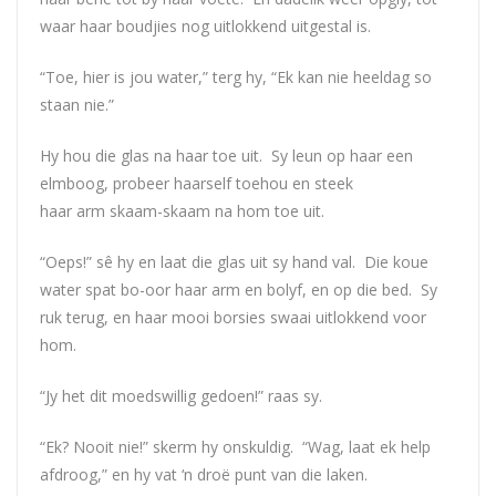
waar haar boudjies nog uitlokkend uitgestal is.
“Toe, hier is jou water,” terg hy, “Ek kan nie heeldag so
staan nie.”
Hy hou die glas na haar toe uit. Sy leun op haar een
elmboog, probeer haarself toehou en steek
haar arm skaam-skaam na hom toe uit.
“Oeps!” sê hy en laat die glas uit sy hand val. Die koue
water spat bo-oor haar arm en bolyf, en op die bed. Sy
ruk terug, en haar mooi borsies swaai uitlokkend voor
hom.
“Jy het dit moedswillig gedoen!” raas sy.
“Ek? Nooit nie!” skerm hy onskuldig. “Wag, laat ek help
afdroog,” en hy vat ‘n droë punt van die laken.