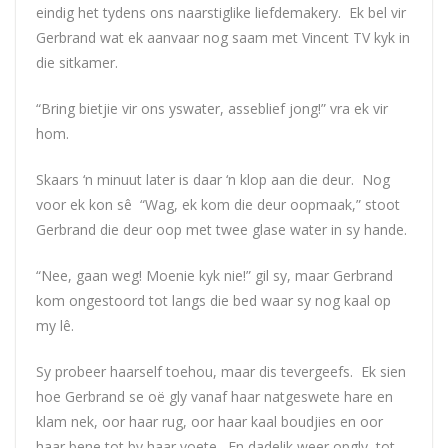
eindig het tydens ons naarstiglike liefdemakery. Ek bel vir
Gerbrand wat ek aanvaar nog saam met Vincent TV kyk in
die sitkamer.
“Bring bietjie vir ons yswater, asseblief jong!” vra ek vir
hom.
Skaars ‘n minuut later is daar ‘n klop aan die deur. Nog
voor ek kon sê “Wag, ek kom die deur oopmaak,” stoot
Gerbrand die deur oop met twee glase water in sy hande.
“Nee, gaan weg! Moenie kyk nie!” gil sy, maar Gerbrand
kom ongestoord tot langs die bed waar sy nog kaal op
my lê.
Sy probeer haarself toehou, maar dis tevergeefs. Ek sien
hoe Gerbrand se oë gly vanaf haar natgeswete hare en
klam nek, oor haar rug, oor haar kaal boudjies en oor
haar bene tot by haar voete. En dadelik weer opgly, tot