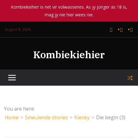
Kombiekiehier is net vir volwassenes. As jy jonger as 18 is,
mag jy nie hier wees nie.
Skip
August 8, 2026
to
content
Kombiekiehier
You are here:
Home
Smeulende stories
Kienky
Die begin (3)