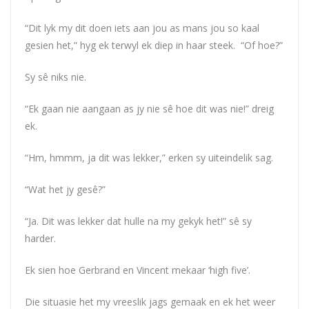
“Dit lyk my dit doen iets aan jou as mans jou so kaal
gesien het,” hyg ek terwyl ek diep in haar steek. “Of hoe?”
Sy sê niks nie.
“Ek gaan nie aangaan as jy nie sê hoe dit was nie!” dreig
ek.
“Hm, hmmm, ja dit was lekker,” erken sy uiteindelik sag.
“Wat het jy gesê?”
“Ja. Dit was lekker dat hulle na my gekyk het!” sê sy
harder.
Ek sien hoe Gerbrand en Vincent mekaar ‘high five’.
Die situasie het my vreeslik jags gemaak en ek het weer