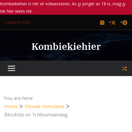
Kombiekiehier is net vir volwassenes. As jy jonger as 18 is, mag jy
nie hier wees nie.
Skip
August 9, 2026
to
content
Kombiekiehier
You are here:
Home
Visuele stimulasie
Bloufoto vir ‘n bloumaandag