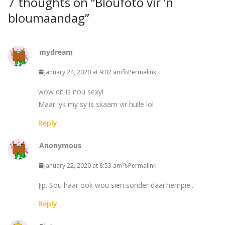
7 thoughts on “
Bloufoto vir ‘n
bloumaandag
”
mydream
January 24, 2020 at 9:02 am
Permalink
wow dit is nou sexy!
Maar lyk my sy is skaam vir hulle lol
Reply
Anonymous
January 22, 2020 at 8:53 am
Permalink
Jip. Sou haar ook wou sien sonder daai hempie..
Reply