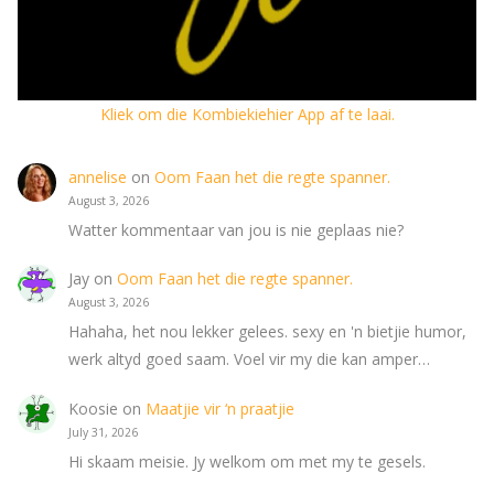
Kliek om die Kombiekiehier App af te laai.
annelise
on
Oom Faan het die regte spanner.
August 3, 2026
Watter kommentaar van jou is nie geplaas nie?
Jay
on
Oom Faan het die regte spanner.
August 3, 2026
Hahaha, het nou lekker gelees. sexy en 'n bietjie humor,
werk altyd goed saam. Voel vir my die kan amper…
Koosie
on
Maatjie vir ‘n praatjie
July 31, 2026
Hi skaam meisie. Jy welkom om met my te gesels.