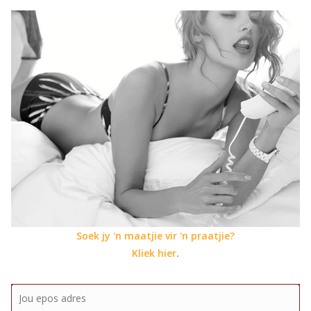
Soek jy 'n maatjie vir 'n praatjie?
Kliek hier
.