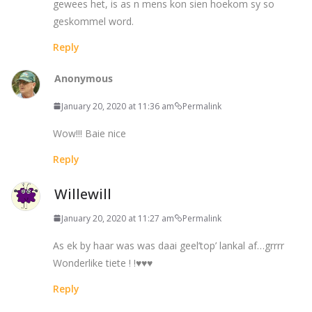
gewees het, is as n mens kon sien hoekom sy so
geskommel word.
Reply
Anonymous
January 20, 2020 at 11:36 am
Permalink
Wow!!! Baie nice
Reply
Willewill
January 20, 2020 at 11:27 am
Permalink
As ek by haar was was daai geel’top’ lankal af…grrrr
Wonderlike tiete ! !♥♥♥
Reply