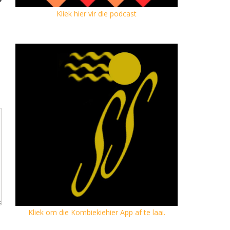
Kliek hier vir die podcast
Kliek om die Kombiekiehier App af te laai.