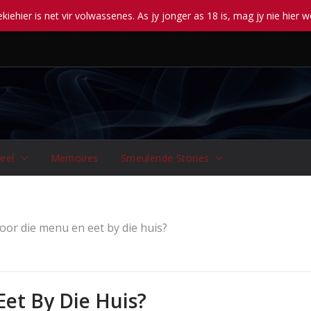
iehier is net vir volwassenes. As jy jonger as 18 is, mag jy nie hier w
eel
Memoires
Smeulende Stories
oor die menu en eet by die huis?
et By Die Huis?