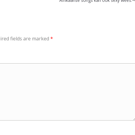
Afrikaanse songs kan ook sexy wees.
ired fields are marked
*