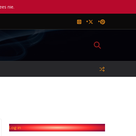
ees nie.
Log in