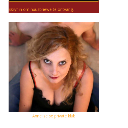
Skryf in om nuusbriewe te ontvang.
Annelise se private klub