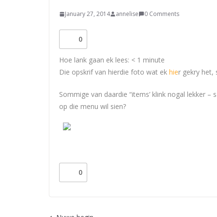
January 27, 2014
annelise
0 Comments
0
Hoe lank gaan ek lees:
< 1
minute
Die opskrif van hierdie foto wat ek
hie
r gekry het, 
Sommige van daardie “items’ klink nogal lekker – sa
op die menu wil sien?
0