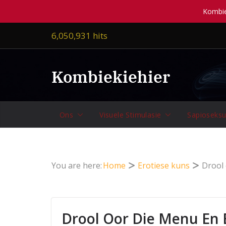
Kombiek
Skip
6,050,931 hits
to
content
Kombiekiehier
Ons
Visuele Stimulasie
Sapioseksu
You are here:
Home
Erotiese kuns
Drool 
Drool Oor Die Menu En E