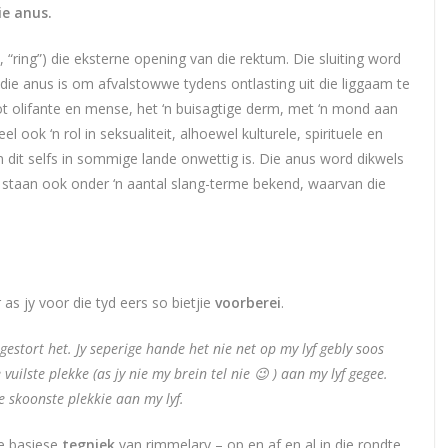
ie anus.
, “ring”) die eksterne opening van die rektum. Die sluiting word
n die anus is om afvalstowwe tydens ontlasting uit die liggaam te
 olifante en mense, het ‘n buisagtige derm, met ‘n mond aan
l ook ‘n rol in seksualiteit, alhoewel kulturele, spirituele en
 dit selfs in sommige lande onwettig is. Die anus word dikwels
n staan ook onder ‘n aantal slang-terme bekend, waarvan die
 as jy voor die tyd eers so bietjie
voorberei
.
 gestort het. Jy seperige hande het nie net op my lyf gebly soos
vuilste plekke (as jy nie my brein tel nie 😉 ) aan my lyf gegee.
e skoonste plekkie aan my lyf.
ie basiese
tegniek
van rimmelary – op en af en al in die rondte