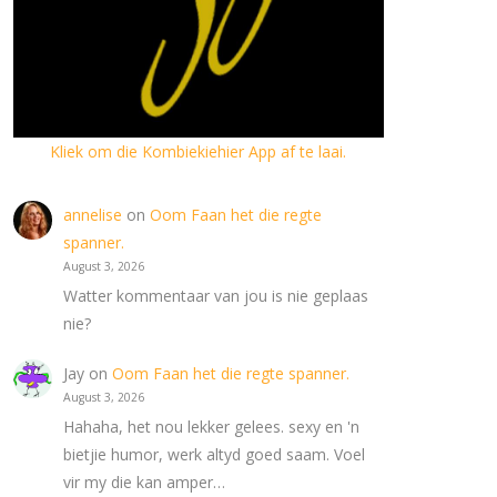
Kliek om die Kombiekiehier App af te laai.
annelise
on
Oom Faan het die regte
spanner.
August 3, 2026
Watter kommentaar van jou is nie geplaas
nie?
Jay
on
Oom Faan het die regte spanner.
August 3, 2026
Hahaha, het nou lekker gelees. sexy en 'n
bietjie humor, werk altyd goed saam. Voel
vir my die kan amper…