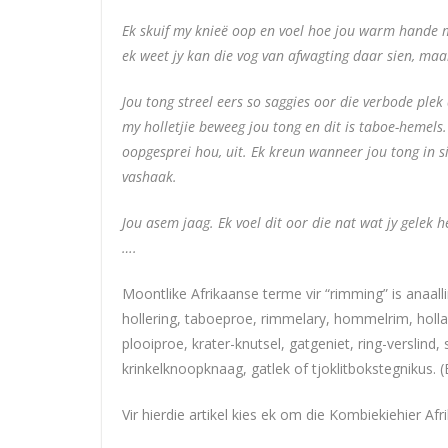
Ek skuif my knieë oop en voel hoe jou warm hande 
ek weet jy kan die vog van afwagting daar sien, maar
Jou tong streel eers so saggies oor die verbode plek
my holletjie beweeg jou tong en dit is taboe-hemels
oopgesprei hou, uit. Ek kreun wanneer jou tong in s
vashaak.
Jou asem jaag. Ek voel dit oor die nat wat jy gelek h
….
Moontlike Afrikaanse terme vir “rimming” is anaall
hollering, taboeproe, rimmelary, hommelrim, hollang
plooiproe, krater-knutsel, gatgeniet, ring-verslind, 
krinkelknoopknaag, gatlek of tjoklitbokstegnikus. (
Vir hierdie artikel kies ek om die Kombiekiehier A