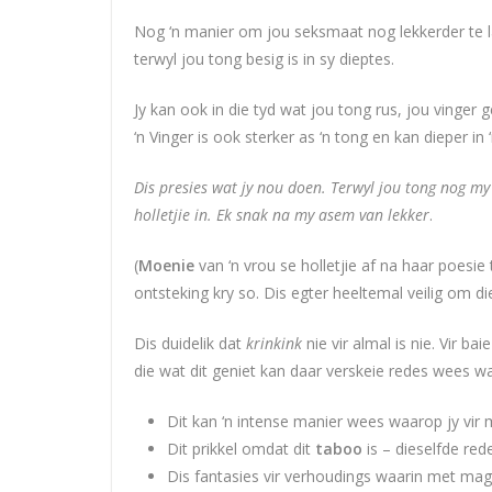
Nog ‘n manier om jou seksmaat nog lekkerder te laa
terwyl jou tong besig is in sy dieptes.
Jy kan ook in die tyd wat jou tong rus, jou vinger
‘n Vinger is ook sterker as ‘n tong en kan dieper in 
Dis presies wat jy nou doen. Terwyl jou tong nog my
holletjie in. Ek snak na my asem van lekker
.
(
Moenie
van ‘n vrou se holletjie af na haar poesie
ontsteking kry so. Dis egter heeltemal veilig om di
Dis duidelik dat
krinkink
nie vir almal is nie. Vir bai
die wat dit geniet kan daar verskeie redes wees wa
Dit kan ‘n intense manier wees waarop jy vir 
Dit prikkel omdat dit
taboo
is – dieselfde re
Dis fantasies vir verhoudings waarin met ma