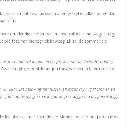
ek jou seksmaat se anus op en af en wissel dit elke nou en dan
aar anus.
 meer om dat die idee vir baie mense
taboe
is nie. As jy dink jy
eede fase van die tegniek beweeg. Ek sal dit sommer die
o asof ek hom wil innooi en dis presies wat hy doen. Hy punt sy
. Dis nie regtig moontlik om jou tong baie ver in te druk nie so
y in wil klim. Dit maak my net lusser. Ek maak my rug krommer en
r jou oop terwyl jy een van jou vingers saggies in my poesie ingly
die lek afwissel met soentjies. ‘n Mondjie op ‘n mondjie kan mos