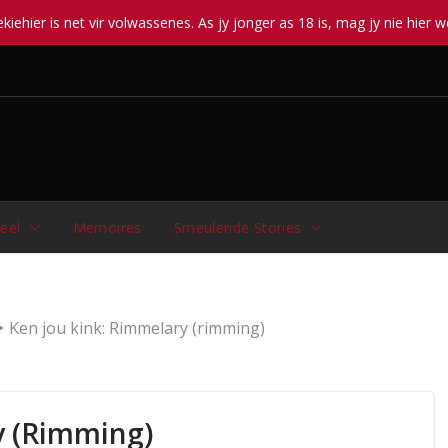
iehier is net vir volwassenes. As jy jonger as 18 is, mag jy nie hier w
eel
Memoires
Smeulende Stories
Ken jou kink: Rimmelary (rimming)
y (rimming)