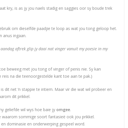
t kry, is as jy jou naels stadig en saggies oor sy boude trek
 gebruik om dieselfde paadjie te loop as wat jou tong geloop het.
‘n anus ingaan.
 aandag aftrek glip jy daai nat vinger vanuit my poesie in my
 toe beweeg met jou tong of vinger of penis nie. Sy kan
e reis na die teenoorgestelde kant toe aan te pak.)
e is dit net ‘n stappie te intiem. Maar vir die wat wil probeer en
arom dit prikkel.
my geliefde wil wys hoe baie jy
omgee
.
de waarom sommige soort fantasieë ook jou prikkel.
g en dominasie en onderwerping gespeel word.