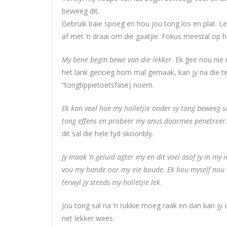
beweeg dit.
Gebruik baie spoeg en hou jou tong los en plat. L
af met ‘n draai om die gaatjie. Fokus meestal op h
My bene begin bewe van die lekker
. Ek gee nou nie
het lank genoeg hom mal gemaak, kan jy na die tw
“tongtippietoetsfase) noem.
Ek kan voel hoe my holletjie onder sy tong beweeg s
tong effens en probeer my anus daarmee penetreer
dit sal die hele tyd skoonbly.
Jy maak ‘n geluid agter my en dit voel asof jy in m
vou my hande oor my eie boude. Ek hou myself nou vi
terwyl jy steeds my holletjie lek
.
Jou tong sal na ‘n rukkie moeg raak en dan kan jy 
net lekker wees.