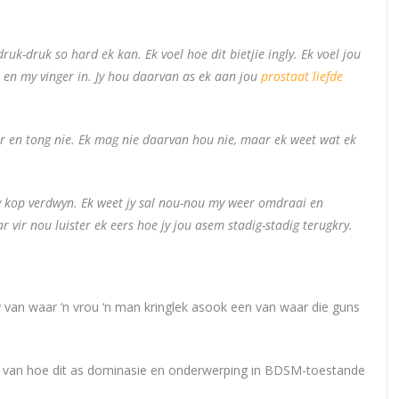
uk-druk so hard ek kan. Ek voel hoe dit bietjie ingly. Ek voel jou
 en my vinger in. Jy hou daarvan as ek aan jou
prostaat liefde
er en tong nie. Ek mag nie daarvan hou nie, maar ek weet wat ek
y kop verdwyn. Ek weet jy sal nou-nou my weer omdraai en
 vir nou luister ek eers hoe jy jou asem stadig-stadig terugkry.
 van waar ‘n vrou ‘n man kringlek asook een van waar die guns
n van hoe dit as dominasie en onderwerping in BDSM-toestande