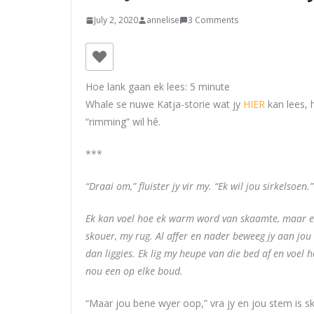
July 2, 2020
annelise
3 Comments
Hoe lank gaan ek lees:
5
minute
Whale se nuwe Katja-storie wat jy
HIER
kan lees, h
“rimming” wil hê.
***
“Draai om,” fluister jy vir my. “Ek wil jou sirkelsoen.”
Ek kan voel hoe ek warm word van skaamte, maar ek
skouer, my rug. Al affer en nader beweeg jy aan jou 
dan liggies. Ek lig my heupe van die bed af en voel 
nou een op elke boud.
“Maar jou bene wyer oop,” vra jy en jou stem is sk