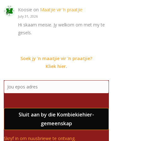
Koosie
on
Maatjie vir ‘n praatjie
July 31, 2026
Hi skaam meisie. Jy welkom om met my te
gesels.
Soek jy 'n maatjie vir 'n praatjie?
Kliek hier
.
Sluit aan by die Kombiekiehier-
gemeenskap
Skryf in om nuusbriewe te ontvang.