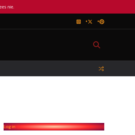
ees nie.
Log in