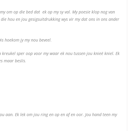
y my om op die bed dat ek op my sy val. My poesie klop nog van
r die hou en jou gesigsuitdrukking wys vir my dat ons in ons ander
.
 Dis hoekom jy my nou beveel
.
in kreukel sper oop voor my waar ek nou tussen jou knieë kniel. Ek
ies maar beslis
.
 hou aan. Ek lek om jou ring en op en af en oor. Jou hand teen my