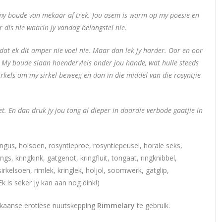
my boude van mekaar af trek. Jou asem is warm op my poesie en
 dis nie waarin jy vandag belangstel nie.
 dat ek dit amper nie voel nie. Maar dan lek jy harder. Oor en oor
. My boude slaan hoendervleis onder jou hande, wat hulle steeds
irkels om my sirkel beweeg en dan in die middel van die rosyntjie
et. En dan druk jy jou tong al dieper in daardie verbode gaatjie in
ingus, holsoen, rosyntieproe, rosyntiepeusel, horale seks,
s, kringkink, gatgenot, kringfluit, tongaat, ringknibbel,
sirkelsoen, rimlek, kringlek, holjol, soomwerk, gatglip,
Ek is seker jy kan aan nog dink!)
frikaanse erotiese nuutskepping
Rimmelary
te gebruik.