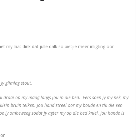
et my laat dink dat julle dalk so bietjie meer inligting oor
 Jy glimlag stout.
 draai op my maag langs jou in die bed. Eers soen jy my nek, my
klein bruin teiken. Jou hand streel oor my boude en tik die een
hoe jy ombeweeg sodat jy agter my op die bed kniel. Jou hande is
or.