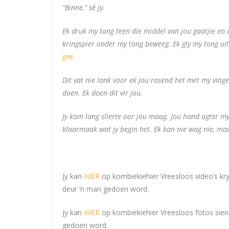
“Binne,” sê jy.
Ek druk my tong teen die middel van jou gaatjie en dr
kringspier onder my tong beweeg. Ek gly my tong uit
gee.
Dit vat nie lank voor ek jou rasend het met my ving
doen. Ek doen dit vir jou.
Jy kom lang slierte oor jou maag. Jou hand agter m
klaarmaak wat jy begin het. Ek kan nie wag nie, maar
Jy kan
HIER
op kombiekiehier Vreesloos video’s kry
deur ‘n man gedoen word.
Jy kan
HIER
op kombiekiehier Vreesloos fotos sie
gedoen word.