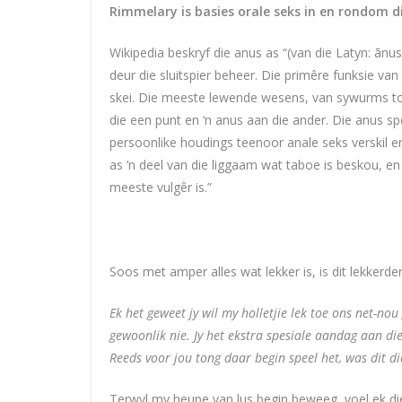
Rimmelary is basies orale seks in en rondom d
Wikipedia beskryf die anus as “(van die Latyn: ānus
deur die sluitspier beheer. Die primêre funksie va
skei. Die meeste lewende wesens, van sywurms tot
die een punt en ‘n anus aan die ander. Die anus spee
persoonlike houdings teenoor anale seks verskil en
as ‘n deel van die liggaam wat taboe is beskou, e
meeste vulgêr is.”
Soos met amper alles wat lekker is, is dit lekkerder
Ek het geweet jy wil my holletjie lek toe ons net-nou
gewoonlik nie. Jy het ekstra spesiale aandag aan die 
Reeds voor jou tong daar begin speel het, was dit di
Terwyl my heupe van lus begin beweeg, voel ek d