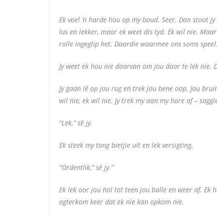
Ek voel ‘n harde hou op my boud. Seer. Dan stoot j
lus en lekker, maar ek weet dis tyd. Ek wil nie. Maa
rolle ingeglip het. Daardie waarmee ons soms speel
Jy weet ek hou nie daarvan om jou daar te lek nie.
Jy gaan lê op jou rug en trek jou bene oop. Jou bru
wil nie, ek wil nie. Jy trek my aan my hare af – sagg
“Lek,” sê jy.
Ek steek my tong bietjie uit en lek versigting.
“Ordentlik,” sê jy.“
Ek lek oor jou hol tot teen jou balle en weer af. Ek
agterkom keer dat ek nie kan opkom nie.