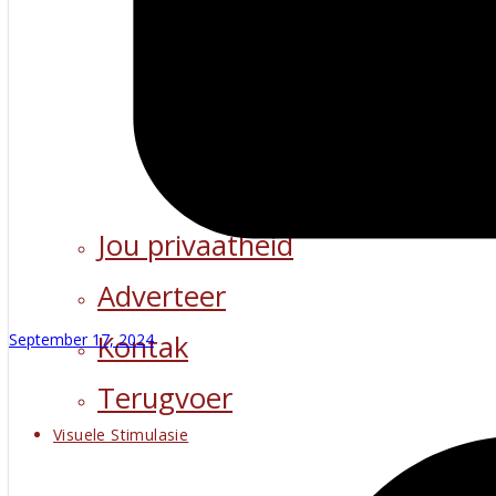
Jou privaatheid
Adverteer
Kontak
September 17, 2024
Terugvoer
Visuele Stimulasie