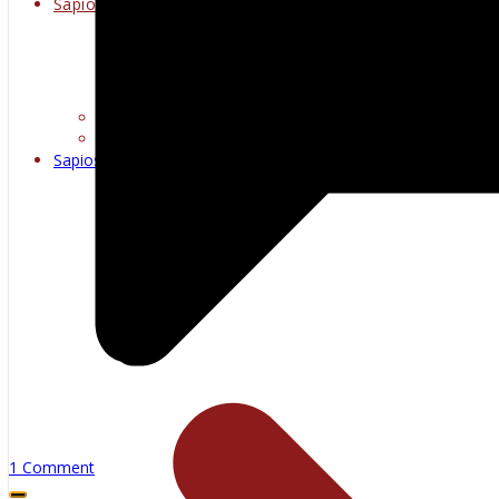
Sapioseksueel
Erotiese kuns
Warm multimedia
Sapioseksueel
1 Comment