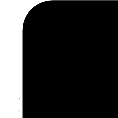
Erotiese kuns
Warm multimedia