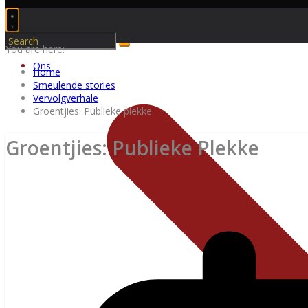
You are here:
Ons
Home
Smeulende stories
Vervolgverhale
Groentjies: Publieke plekke
Groentjies: Publieke Plekke