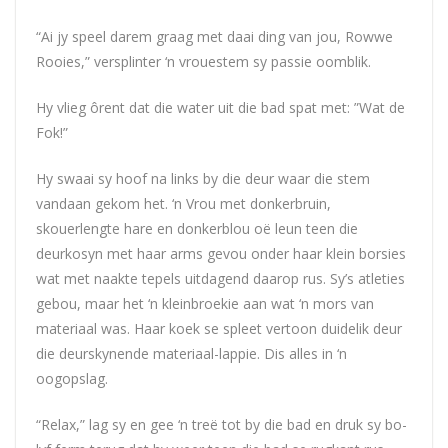
“Ai jy speel darem graag met daai ding van jou, Rowwe
Rooies,” versplinter ‘n vrouestem sy passie oomblik.
Hy vlieg ôrent dat die water uit die bad spat met: ”Wat de
Fok!”
Hy swaai sy hoof na links by die deur waar die stem
vandaan gekom het. ‘n Vrou met donkerbruin,
skouerlengte hare en donkerblou oë leun teen die
deurkosyn met haar arms gevou onder haar klein borsies
wat met naakte tepels uitdagend daarop rus. Sy’s atleties
gebou, maar het ‘n kleinbroekie aan wat ‘n mors van
materiaal was. Haar koek se spleet vertoon duidelik deur
die deurskynende materiaal-lappie. Dis alles in ‘n
oogopslag.
“Relax,” lag sy en gee ‘n treë tot by die bad en druk sy bo-