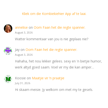
Kliek om die Kombiekiehier App af te laai.
annelise
on
Oom Faan het die regte spanner.
August 3, 2026
Watter kommentaar van jou is nie geplaas nie?
Jay
on
Oom Faan het die regte spanner.
August 3, 2026
Hahaha, het nou lekker gelees. sexy en 'n bietjie humor,
werk altyd goed saam. Voel vir my die kan amper…
Koosie
on
Maatjie vir ‘n praatjie
July 31, 2026
Hi skaam meisie. Jy welkom om met my te gesels.