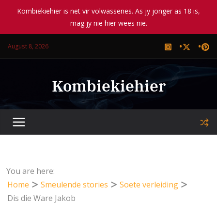
Kombiekiehier is net vir volwassenes. As jy jonger as 18 is,
mag jy nie hier wees nie.
Skip
August 8, 2026
to
content
Kombiekiehier
You are here:
Home
Smeulende stories
Soete verleiding
Dis die Ware Jakob