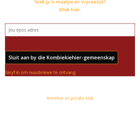
Soek jy 'n maatjie vir 'n praatjie?
Kliek hier
.
Sluit aan by die Kombiekiehier-gemeenskap
Skryf in om nuusbriewe te ontvang.
Annelise se private klub