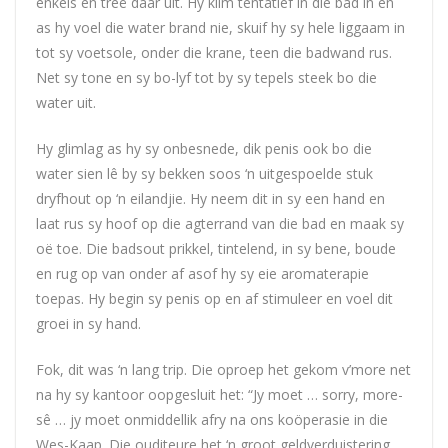
enkels en treë daar uit. Hy klim tentatief in die bad in en
as hy voel die water brand nie, skuif hy sy hele liggaam in
tot sy voetsole, onder die krane, teen die badwand rus.
Net sy tone en sy bo-lyf tot by sy tepels steek bo die
water uit.
Hy glimlag as hy sy onbesnede, dik penis ook bo die
water sien lê by sy bekken soos ‘n uitgespoelde stuk
dryfhout op ‘n eilandjie. Hy neem dit in sy een hand en
laat rus sy hoof op die agterrand van die bad en maak sy
oë toe. Die badsout prikkel, tintelend, in sy bene, boude
en rug op van onder af asof hy sy eie aromaterapie
toepas. Hy begin sy penis op en af stimuleer en voel dit
groei in sy hand.
Fok, dit was ‘n lang trip. Die oproep het gekom v’more net
na hy sy kantoor oopgesluit het: “Jy moet … sorry, more-
sê … jy moet onmiddellik afry na ons koöperasie in die
Wes-Kaap. Die ouditeure het ‘n groot geldverduistering