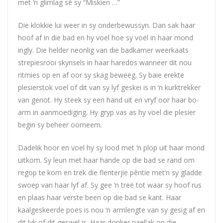
met ‘n glimlag sê sy “Miskien …”
Die klokkie lui weer in sy onderbewussyn. Dan sak haar
hoof af in die bad en hy voel hoe sy voël in haar mond
ingly. Die helder neonlig van die badkamer weerkaats
strepiesrooi skynsels in haar haredos wanneer dit nou
ritmies op en af oor sy skag beweeg. Sy baie erekte
plesierstok voel of dit van sy lyf geskei is in ‘n kurktrekker
van genot. Hy steek sy een hand uit en vryf oor haar bo-
arm in aanmoediging. Hy gryp vas as hy voel die plesier
begin sy beheer oorneem.
Dadelik hoor en voel hy sy lood met ‘n plop uit haar mond
uitkom. Sy leun met haar hande op die bad se rand om
regop te kom en trek die flenterjie pêntie met‘n sy gladde
swoep van haar lyf af. Sy gee ‘n treë tot waar sy hoof rus
en plaas haar verste been op die bad se kant. Haar
kaalgeskeerde poes is nou ‘n armlengte van sy gesig af en
dit lyk of dit geswel is. Haar donker naellak op die