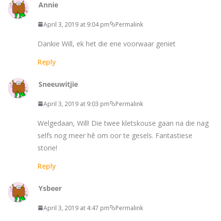
Annie
April 3, 2019 at 9:04 pm
Permalink
Dankie Will, ek het die ene voorwaar geniet
Reply
Sneeuwitjie
April 3, 2019 at 9:03 pm
Permalink
Welgedaan, Will! Die twee kletskouse gaan na die nag
selfs nog meer hê om oor te gesels. Fantastiese
storie!
Reply
Ysbeer
April 3, 2019 at 4:47 pm
Permalink