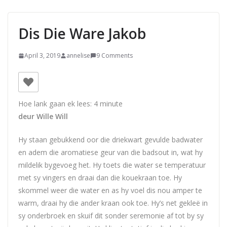
Dis Die Ware Jakob
April 3, 2019
annelise
9 Comments
Hoe lank gaan ek lees:
4
minute
deur Wille Will
Hy staan gebukkend oor die driekwart gevulde badwater
en adem die aromatiese geur van die badsout in, wat hy
mildelik bygevoeg het. Hy toets die water se temperatuur
met sy vingers en draai dan die kouekraan toe. Hy
skommel weer die water en as hy voel dis nou amper te
warm, draai hy die ander kraan ook toe. Hy’s net gekleë in
sy onderbroek en skuif dit sonder seremonie af tot by sy