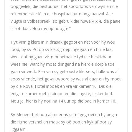
oopgevlek, die bestuurder het spoorloos verdwyn en die
rekenmeester lê in die hospitaal na ‘n angsaanval. Alle
vlugte is volbespreek, so gebruik die nuwe 4 x 4, die paaie
is rof daar. Hou my op hoogte.”
Hy’t vinnig klere in ‘n drasak gegooi en net voor hy wou
loop, by sy PC op sy kletsgroep ingegaan en hulle laat
weet dat hy gaan vir ‘n onbetaalde tyd nie beskikbaar
wees nie, want hy moet dringend na hierdie dorpie toe
gaan vir werk. Een van sy getrouste kletsers, hulle was al
soos vriende, het ge-antwoord sy was al daar en hy moet
by die Royal Hotel inboek en vra vir kamer 16. Dis die
enigste kamer met ‘n aircon en die sagste, lekker bed.
Nou ja, hier is hy nou na 14 uur op die pad in kamer 16.
Sy Meneer het nou al meer as semi gegroei en hy begin
die ritme versnel en maak sy oë oop en kyk af oor sy
liggaam.