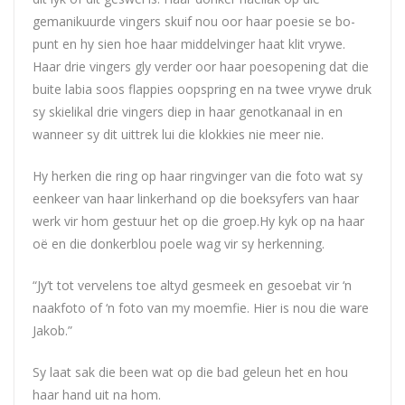
gemanikuurde vingers skuif nou oor haar poesie se bo-
punt en hy sien hoe haar middelvinger haat klit vrywe.
Haar drie vingers gly verder oor haar poesopening dat die
buite labia soos flappies oopspring en na twee vrywe druk
sy skielikal drie vingers diep in haar genotkanaal in en
wanneer sy dit uittrek lui die klokkies nie meer nie.
Hy herken die ring op haar ringvinger van die foto wat sy
eenkeer van haar linkerhand op die boeksyfers van haar
werk vir hom gestuur het op die groep.Hy kyk op na haar
oë en die donkerblou poele wag vir sy herkenning.
“Jy’t tot vervelens toe altyd gesmeek en gesoebat vir ‘n
naakfoto of ‘n foto van my moemfie. Hier is nou die ware
Jakob.”
Sy laat sak die been wat op die bad geleun het en hou
haar hand uit na hom.