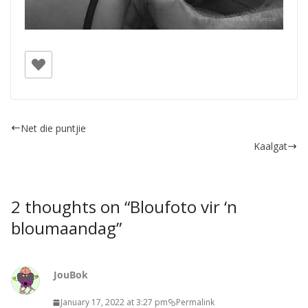
Net die puntjie
Kaalgat
2 thoughts on “
Bloufoto vir ‘n
bloumaandag
”
JouBok
January 17, 2022 at 3:27 pm
Permalink