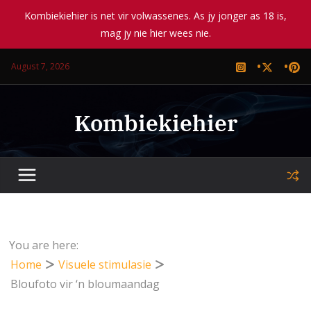
Kombiekiehier is net vir volwassenes. As jy jonger as 18 is,
mag jy nie hier wees nie.
Skip
August 7, 2026
to
content
Kombiekiehier
You are here:
Home
Visuele stimulasie
Bloufoto vir ‘n bloumaandag