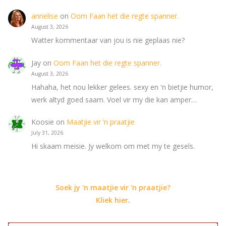
annelise
on
Oom Faan het die regte spanner.
August 3, 2026
Watter kommentaar van jou is nie geplaas nie?
Jay
on
Oom Faan het die regte spanner.
August 3, 2026
Hahaha, het nou lekker gelees. sexy en 'n bietjie humor,
werk altyd goed saam. Voel vir my die kan amper…
Koosie
on
Maatjie vir ‘n praatjie
July 31, 2026
Hi skaam meisie. Jy welkom om met my te gesels.
Soek jy 'n maatjie vir 'n praatjie?
Kliek hier
.