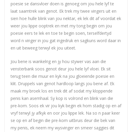
poesie se dansvloer doen is genoeg om jou hele lyf te
laat saamtrek van genot. Ek trek my twee vingers uit en
sien hoe hulle blink van jou nektar, ek lek dit af voordat ek
weer jou lippe ooptrek en met my tong begin om jou
poesie eers te lek en toe te begin soen, terselfdertyd
word n vinger in jou gat ingedruk en sagkuns word daar in
en uit beweeg terwyl ek jou uiteet.
Jou bene is wankelrig en jy hou stywer vas aan die
vensterbank soos genot deur jou hele lyf vloei. Ek sit
terug teen die muur en kyk na jou gloeiende poesie en
klit. Druppels van genot hardloop langs jou bene af. Ek
maak my broek los en trek dit af sodat my kloppende
penis kan asemhaal. Sy kop is volrond en blink van die
pre-kom. Soos ek vir jou kyk begin ek hom stadig op en af
vryf terwyl jy afkyk en oor jou lippe lek. Na so n paar keer
se op en af begin die pre-kom uitbruis deur die bek van
my penis, ek neem my wysvinger en smeer saggies dit