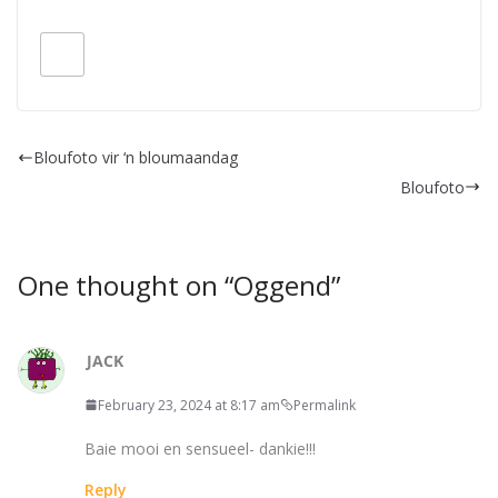
Bloufoto vir ‘n bloumaandag
Bloufoto
One thought on “
Oggend
”
JACK
February 23, 2024 at 8:17 am
Permalink
Baie mooi en sensueel- dankie!!!
Reply