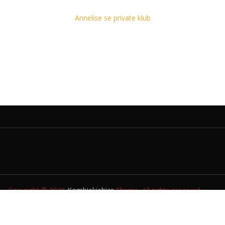
Annelise se private klub
Copyright © 2026
Kombiekiehier
Theme. All rights reserved.
TUIS