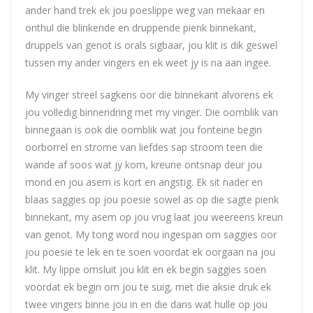
ander hand trek ek jou poeslippe weg van mekaar en
onthul die blinkende en druppende pienk binnekant,
druppels van genot is orals sigbaar, jou klit is dik geswel
tussen my ander vingers en ek weet jy is na aan ingee.
My vinger streel sagkens oor die binnekant alvorens ek
jou volledig binnendring met my vinger. Die oomblik van
binnegaan is ook die oomblik wat jou fonteine begin
oorborrel en strome van liefdes sap stroom teen die
wande af soos wat jy kom, kreune ontsnap deur jou
mond en jou asem is kort en angstig. Ek sit nader en
blaas saggies op jou poesie sowel as op die sagte pienk
binnekant, my asem op jou vrug laat jou weereens kreun
van genot. My tong word nou ingespan om saggies oor
jou poesie te lek en te soen voordat ek oorgaan na jou
klit. My lippe omsluit jou klit en ek begin saggies soen
voordat ek begin om jou te suig, met die aksie druk ek
twee vingers binne jou in en die dans wat hulle op jou