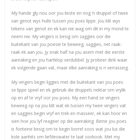
My hande gly nou oor jou lieste en nog ‘n druppel of twee
van genot wys hulle tussen jou poes lippe. Jou klit wys
tekens van genot en ek kan nie wag om dit in my mond te
neem nie. My vingers is besig om saggies oor die
buitekant van jou poesie te beweeg, saggies, net raak-
raak ek aan jou. Jy snak half na jou asem met die eerste
aanraking en jou hartklop verdubbel. Jy probeer dink waar
ek volgende gaan vat, maar elke aanraking is n verrassing.
My vingers begin liggies met die buitekant van jou poes
se lippe speel en ek gebruik die druppels nektar om vrylik
op en af te vryf oor jou poes. My een hand se vingers
beweeg op na jou klit wat ek tussen my twee vingers vat
en saggies begin vryf en trek en masseer, ek kan hoor en
sien hoe jou lyf reageer op die aanraking. Binne jou poes
is fonteine besig om te begin borrel soos wat jou lus die
kole aanhits om liefdeswater te laat oorkook. Met my