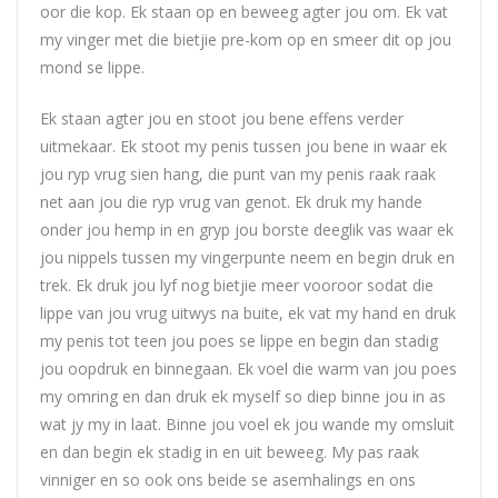
oor die kop. Ek staan op en beweeg agter jou om. Ek vat
my vinger met die bietjie pre-kom op en smeer dit op jou
mond se lippe.
Ek staan agter jou en stoot jou bene effens verder
uitmekaar. Ek stoot my penis tussen jou bene in waar ek
jou ryp vrug sien hang, die punt van my penis raak raak
net aan jou die ryp vrug van genot. Ek druk my hande
onder jou hemp in en gryp jou borste deeglik vas waar ek
jou nippels tussen my vingerpunte neem en begin druk en
trek. Ek druk jou lyf nog bietjie meer vooroor sodat die
lippe van jou vrug uitwys na buite, ek vat my hand en druk
my penis tot teen jou poes se lippe en begin dan stadig
jou oopdruk en binnegaan. Ek voel die warm van jou poes
my omring en dan druk ek myself so diep binne jou in as
wat jy my in laat. Binne jou voel ek jou wande my omsluit
en dan begin ek stadig in en uit beweeg. My pas raak
vinniger en so ook ons beide se asemhalings en ons