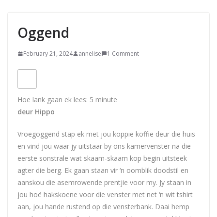
Oggend
February 21, 2024
annelise
1 Comment
Hoe lank gaan ek lees:
5
minute
deur Hippo
Vroegoggend stap ek met jou koppie koffie deur die huis
en vind jou waar jy uitstaar by ons kamervenster na die
eerste sonstrale wat skaam-skaam kop begin uitsteek
agter die berg. Ek gaan staan vir ‘n oomblik doodstil en
aanskou die asemrowende prentjie voor my. Jy staan in
jou hoë hakskoene voor die venster met net ‘n wit tshirt
aan, jou hande rustend op die vensterbank. Daai hemp