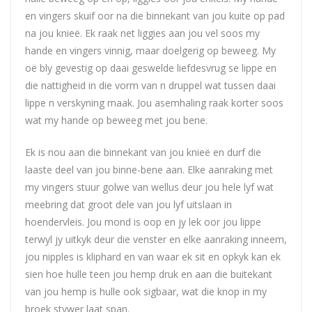
en vingers skuif oor na die binnekant van jou kuite op pad
na jou knieë. Ek raak net liggies aan jou vel soos my
hande en vingers vinnig, maar doelgerig op beweeg. My
oë bly gevestig op daai geswelde liefdesvrug se lippe en
die nattigheid in die vorm van n druppel wat tussen daai
lippe n verskyning maak. Jou asemhaling raak korter soos
wat my hande op beweeg met jou bene.
Ek is nou aan die binnekant van jou knieë en durf die
laaste deel van jou binne-bene aan. Elke aanraking met
my vingers stuur golwe van wellus deur jou hele lyf wat
meebring dat groot dele van jou lyf uitslaan in
hoendervleis. Jou mond is oop en jy lek oor jou lippe
terwyl jy uitkyk deur die venster en elke aanraking inneem,
jou nipples is kliphard en van waar ek sit en opkyk kan ek
sien hoe hulle teen jou hemp druk en aan die buitekant
van jou hemp is hulle ook sigbaar, wat die knop in my
broek stywer laat span.