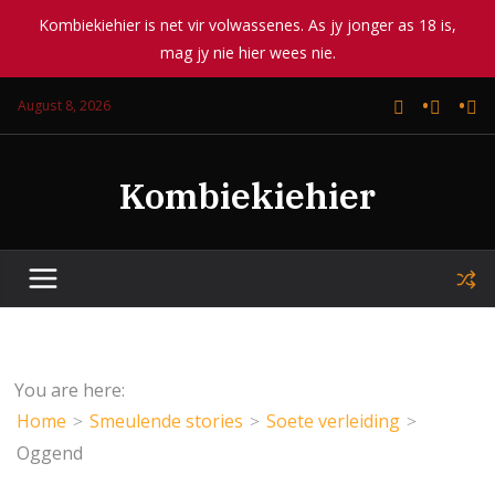
Kombiekiehier is net vir volwassenes. As jy jonger as 18 is,
mag jy nie hier wees nie.
Skip
August 8, 2026
to
content
Kombiekiehier
You are here:
Home
Smeulende stories
Soete verleiding
Oggend