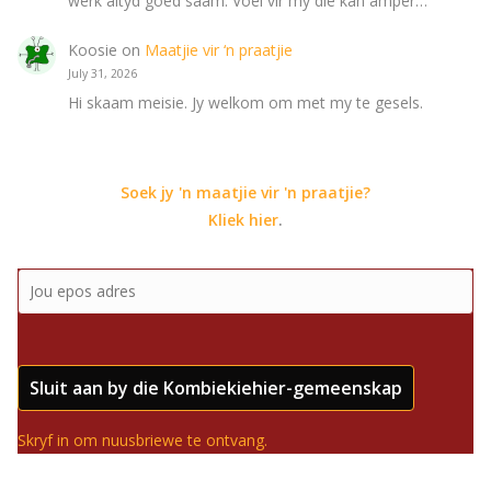
werk altyd goed saam. Voel vir my die kan amper…
Koosie
on
Maatjie vir ‘n praatjie
July 31, 2026
Hi skaam meisie. Jy welkom om met my te gesels.
Soek jy 'n maatjie vir 'n praatjie?
Kliek hier
.
Sluit aan by die Kombiekiehier-gemeenskap
Skryf in om nuusbriewe te ontvang.