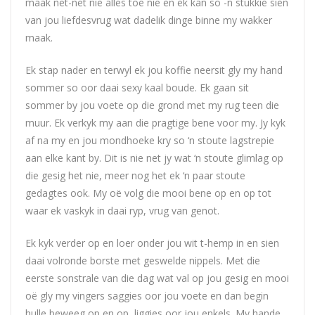
maak net-net nie alles toe nie en ek kan so -n stukkie sien
van jou liefdesvrug wat dadelik dinge binne my wakker
maak.
Ek stap nader en terwyl ek jou koffie neersit gly my hand
sommer so oor daai sexy kaal boude. Ek gaan sit
sommer by jou voete op die grond met my rug teen die
muur. Ek verkyk my aan die pragtige bene voor my. Jy kyk
af na my en jou mondhoeke kry so ‘n stoute lagstrepie
aan elke kant by. Dit is nie net jy wat ‘n stoute glimlag op
die gesig het nie, meer nog het ek ‘n paar stoute
gedagtes ook. My oë volg die mooi bene op en op tot
waar ek vaskyk in daai ryp, vrug van genot.
Ek kyk verder op en loer onder jou wit t-hemp in en sien
daai volronde borste met geswelde nippels. Met die
eerste sonstrale van die dag wat val op jou gesig en mooi
oë gly my vingers saggies oor jou voete en dan begin
hulle beweeg op en op, liggies oor jou enkels. My hande