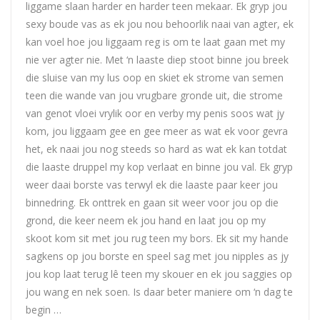
liggame slaan harder en harder teen mekaar. Ek gryp jou
sexy boude vas as ek jou nou behoorlik naai van agter, ek
kan voel hoe jou liggaam reg is om te laat gaan met my
nie ver agter nie. Met ‘n laaste diep stoot binne jou breek
die sluise van my lus oop en skiet ek strome van semen
teen die wande van jou vrugbare gronde uit, die strome
van genot vloei vrylik oor en verby my penis soos wat jy
kom, jou liggaam gee en gee meer as wat ek voor gevra
het, ek naai jou nog steeds so hard as wat ek kan totdat
die laaste druppel my kop verlaat en binne jou val. Ek gryp
weer daai borste vas terwyl ek die laaste paar keer jou
binnedring. Ek onttrek en gaan sit weer voor jou op die
grond, die keer neem ek jou hand en laat jou op my
skoot kom sit met jou rug teen my bors. Ek sit my hande
sagkens op jou borste en speel sag met jou nipples as jy
jou kop laat terug lê teen my skouer en ek jou saggies op
jou wang en nek soen. Is daar beter maniere om ‘n dag te
begin …