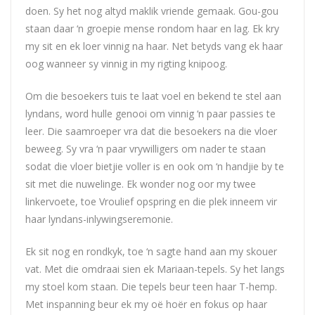
doen. Sy het nog altyd maklik vriende gemaak. Gou-gou
staan daar ‘n groepie mense rondom haar en lag. Ek kry
my sit en ek loer vinnig na haar. Net betyds vang ek haar
oog wanneer sy vinnig in my rigting knipoog.
Om die besoekers tuis te laat voel en bekend te stel aan
lyndans, word hulle genooi om vinnig ‘n paar passies te
leer. Die saamroeper vra dat die besoekers na die vloer
beweeg. Sy vra ‘n paar vrywilligers om nader te staan
sodat die vloer bietjie voller is en ook om ‘n handjie by te
sit met die nuwelinge. Ek wonder nog oor my twee
linkervoete, toe Vroulief opspring en die plek inneem vir
haar lyndans-inlywingseremonie.
Ek sit nog en rondkyk, toe ‘n sagte hand aan my skouer
vat. Met die omdraai sien ek Mariaan-tepels. Sy het langs
my stoel kom staan. Die tepels beur teen haar T-hemp.
Met inspanning beur ek my oë hoër en fokus op haar