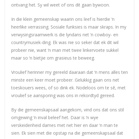
ontvang het. Sy wil weet of ons dit gaan bywoon.
In die klein gemeenskap waarin ons leef is hierdie ‘n
heerlike verrassing. Sosiale funksies is maar skraps. In my
verwysingsraamwerk is die lyndans net ‘n cowboy- en
countrymusiek-ding. Ek was nie so seker dat ek dit wil
probeer nie, want ‘n man met twee linkervoete sukkel
maar so ‘n bietjie om grasieus te beweeg.
Vroulief herinner my gereeld daaraan dat ‘n mens alles ten
minste een keer moet probeer. Gelukkig gaan ons net
toeskouers wees, of so dink ek. Nodeloos om te sê, met
vroulief se aansporing was ons in rekordtyd gereed.
By die gemeenskapsaal aangekom, vind ons dat ons stil
omgewing ‘n inval beleef het. Daar is ‘n wye
verskeidenheid dames met net hier en daar ‘n man te
sien. Ek sien met die opstap na die gemeenskapsaal dat