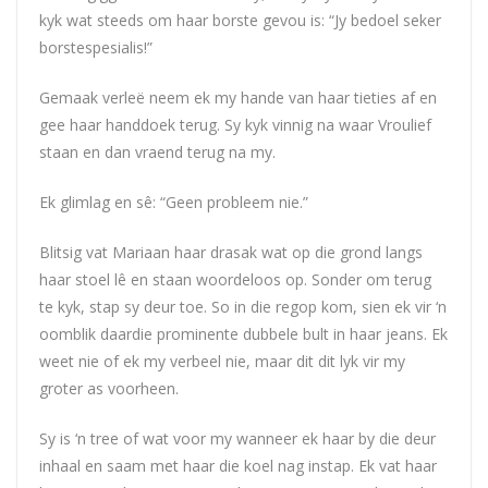
kyk wat steeds om haar borste gevou is: “Jy bedoel seker
borstespesialis!”
Gemaak verleë neem ek my hande van haar tieties af en
gee haar handdoek terug. Sy kyk vinnig na waar Vroulief
staan en dan vraend terug na my.
Ek glimlag en sê: “Geen probleem nie.”
Blitsig vat Mariaan haar drasak wat op die grond langs
haar stoel lê en staan woordeloos op. Sonder om terug
te kyk, stap sy deur toe. So in die regop kom, sien ek vir ‘n
oomblik daardie prominente dubbele bult in haar jeans. Ek
weet nie of ek my verbeel nie, maar dit dit lyk vir my
groter as voorheen.
Sy is ‘n tree of wat voor my wanneer ek haar by die deur
inhaal en saam met haar die koel nag instap. Ek vat haar