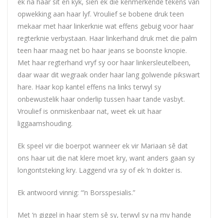
ek na haar sit en kyk, sien ek die kenmerkende tekens van
opwekking aan haar lyf. Vroulief se bobene druk teen
mekaar met haar linkerknie wat effens gebuig voor haar
regterknie verbystaan. Haar linkerhand druk met die palm
teen haar maag net bo haar jeans se boonste knopie.
Met haar regterhand vryf sy oor haar linkersleutelbeen,
daar waar dit wegraak onder haar lang golwende pikswart
hare. Haar kop kantel effens na links terwyl sy
onbewustelik haar onderlip tussen haar tande vasbyt.
Vroulief is onmiskenbaar nat, weet ek uit haar
liggaamshouding.
Ek speel vir die boerpot wanneer ek vir Mariaan sê dat
ons haar uit die nat klere moet kry, want anders gaan sy
longontsteking kry. Laggend vra sy of ek ‘n dokter is.
Ek antwoord vinnig: “’n Borsspesialis.”
Met ‘n giggel in haar stem sê sy, terwyl sy na my hande