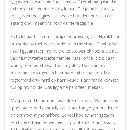
liggies aan die arm en stuur haar op ‘n voetpaadjie in die
rigting van die goed versorgde tuin. Die paadjie is verlig
met gekleurde liggies. Die see se branders dreun in die
agtergrond, maar ons hoor dit nie regtig nie.
Ek trek haar tussen ‘n klompie boomvarings in. Ek ruk haar
om sodat sy met haar voorlyf teen my staan. Gewillig val
haar liggaam teen myne. Die eerste wat ek voel is die nat
van haar waterbespatte hempie. Maar onder dit is daar
warm, ferm borste wat teen my druk. Dan sluit my
linkerhand se vingers in haar hare agter haar kop. My
regterhand druk hard op haar boude. Haar hande kom tot
rus op my boude. Ons liggame pers teen mekaar.
My lippe vind haar mond wat alreeds oop is. Wanneer my
lippe haar mond aanraak, skiet haar tong my mond binne
en ontmoet myne halfpad. Ek voel hoe sy haar liggaam
skuif sodat haar heuwel teen my klipharde horing skuur.
Sy haal vinnig deur haar neus asem. Ek ruik die geur van