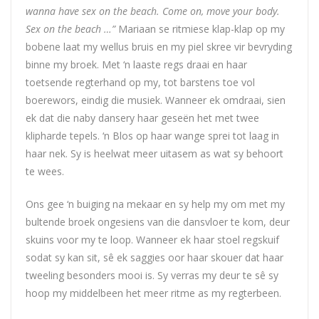
wanna have sex on the beach. Come on, move your body.
Sex on the beach …”
Mariaan se ritmiese klap-klap op my
bobene laat my wellus bruis en my piel skree vir bevryding
binne my broek. Met ‘n laaste regs draai en haar
toetsende regterhand op my, tot barstens toe vol
boerewors, eindig die musiek. Wanneer ek omdraai, sien
ek dat die naby dansery haar geseën het met twee
klipharde tepels. ‘n Blos op haar wange sprei tot laag in
haar nek. Sy is heelwat meer uitasem as wat sy behoort
te wees.
Ons gee ‘n buiging na mekaar en sy help my om met my
bultende broek ongesiens van die dansvloer te kom, deur
skuins voor my te loop. Wanneer ek haar stoel regskuif
sodat sy kan sit, sê ek saggies oor haar skouer dat haar
tweeling besonders mooi is. Sy verras my deur te sê sy
hoop my middelbeen het meer ritme as my regterbeen.