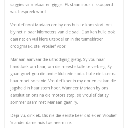
saggies vir mekaar en giggel. Ek staan soos ‘n skouperd
wat bespreek word.
Vroulief nooi Mariaan om by ons huis te kom stort; ons
bly net ‘n paar kilometers van die saal. Dan kan hulle ook
daai nat en vuil klere uitspoel en in die tuimeldroër
droogmaak, stel Vroulief voor.
Mariaan aanvaar die uitnodiging gretig. Sy vou haar
handdoek om haar, om die meeste kolle te verberg. Sy
gaan groet gou die ander klublede sodat hulle nie later na
haar moet soek nie. Vroulief koer in my oor en ek kan die
jagsheid in haar stem hoor. Wanneer Mariaan by ons
aansluit en ons na die motors stap, sê Vroulief dat sy
sommer saam met Mariaan gaan ry.
Déja-vu, dink ek. Dis nie die eerste keer dat ek en Vroulief
‘n ander dame huis toe neem nie.