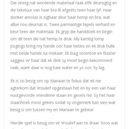
Die vinnig nat wordende materiaal raak effe deursigtig en
die tekstuur van haar bra lê afgeëts teen haar lyf. Haar
donker areolas is sigbaar deur haar hemp en bra, wat
albei nou deurnat is. Twee parmantige tepels verhard en
beur teen die materiaal. Ek gryp die handdoek en begin
om dit teen die nat hemp te druk. My kamtig lomp
pogings bring my hande oor haar tieties en ek druk hulle
met beide hande na mekaar. Ek buig vorentoe en fluister
saggies vir haar dat ek dink sy moet begin bekommerd
raak, want daar is nog baie water en ys oor. Sy lag.
Ek is so besig om op Mariaan te fokus dat ek nie
agterkom dat Vroulief opgestaan het en by een van haar
nuutgevonde vriendinne staan en gesels nie. Sy het haar
staanhoek mooi gekies sodat sy ongemerk kan sien wat
besig is om tussen my en Mariaan te gebeur.
Hierdie spel is besig om vir Vroulief aan te draai. Soos wat