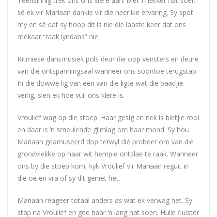
Teensinnig trek ons ons klere aan. Met ‘n lekker nat soen
sê ek vir Mariaan dankie vir die heerlike ervaring. Sy spot
my en sê dat sy hoop dit is nie die laaste keer dat ons
mekaar “raak lyndans” nie.
Ritmiese dansmusiek pols deur die oop vensters en deure
van die ontspanningsaal wanneer ons soontoe terugstap.
In die dowwe lig van een van die ligte wat die paadjie
verlig, sien ek hoe vuil ons klere is.
Vroulief wag op die stoep. Haar gesig en nek is bietjie rooi
en daar is ‘n smeulende glimlag om haar mond. Sy hou
Mariaan geamuseerd dop terwyl dié probeer om van die
grondvlekke op haar wit hempie ontslae te raak. Wanneer
ons by die stoep kom, kyk Vroulief vir Mariaan reguit in
die oë en vra of sy dit geniet het.
Mariaan reageer totaal anders as wat ek verwag het. Sy
stap na Vroulief en gee haar ‘n lang nat soen. Hulle fluister