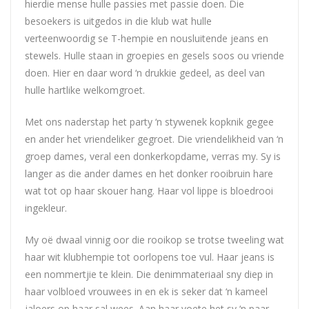
hierdie mense hulle passies met passie doen. Die
besoekers is uitgedos in die klub wat hulle
verteenwoordig se T-hempie en nousluitende jeans en
stewels. Hulle staan in groepies en gesels soos ou vriende
doen. Hier en daar word ‘n drukkie gedeel, as deel van
hulle hartlike welkomgroet.
Met ons naderstap het party ‘n stywenek kopknik gegee
en ander het vriendeliker gegroet. Die vriendelikheid van ‘n
groep dames, veral een donkerkopdame, verras my. Sy is
langer as die ander dames en het donker rooibruin hare
wat tot op haar skouer hang. Haar vol lippe is bloedrooi
ingekleur.
My oë dwaal vinnig oor die rooikop se trotse tweeling wat
haar wit klubhempie tot oorlopens toe vul. Haar jeans is
een nommertjie te klein. Die denimmateriaal sny diep in
haar volbloed vrouwees in en ek is seker dat ‘n kameel
jaloers op haar sal wees. Aan haar voete het sy ‘n paar