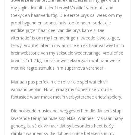
Soveel keer vantevore het ek al toestemming gekry om
my jaginstink uit te leef terwyl Vroulief van ‘n afstand
toekyk en haar verlustig. Die eerste prys sal wees om my
prooi hygend en sopnat huis toe te neem sodat die
eintlike jagter haar deel van die prys kan eis. Die
alternatief is om my herinneringe ‘n tweede lewe te gee,
terwyl Vroulief later in my arms lê en ek haar vasweef in ‘n
breinwebstorie van my seksuele wedervaringe. Vroulief se
brein is ‘n 1.2 kg- ooraktiewe seksorgaan wat haar wese
met die regte stimulus in ‘n supernova verander.
Mariaan pas perfek in die rol vir die spel wat ek vir
vanaand beplan. Ek wil graag my boheemse vrou se
fantasieë waar maak met ‘n verbysterende drietalspelery.
Die polsende musiek het weggesterf en die dansers stap
swetende terug na hulle sitplekke. Wanneer Mariaan naby
genoeg is, sê ek vir haar dat sy besonders heet is. Sy
glimlag wanneer sy die dubbelsinnige betekenis in my