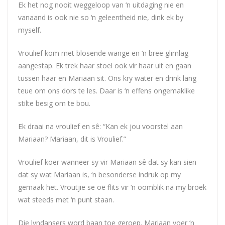
Ek het nog nooit weggeloop van ‘n uitdaging nie en
vanaand is ook nie so ‘n geleentheid nie, dink ek by
myself.
Vroulief kom met blosende wange en ‘n breë glimlag
aangestap. Ek trek haar stoel ook vir haar uit en gaan
tussen haar en Mariaan sit. Ons kry water en drink lang
teue om ons dors te les. Daar is ‘n effens ongemaklike
stilte besig om te bou.
Ek draai na vroulief en sê: “Kan ek jou voorstel aan
Mariaan? Mariaan, dit is Vroulief.”
Vroulief koer wanneer sy vir Mariaan sê dat sy kan sien
dat sy wat Mariaan is, ‘n besonderse indruk op my
gemaak het. Vroutjie se oë flits vir ‘n oomblik na my broek
wat steeds met ‘n punt staan.
Die lyndansers word baan toe geroep. Mariaan voer ‘n