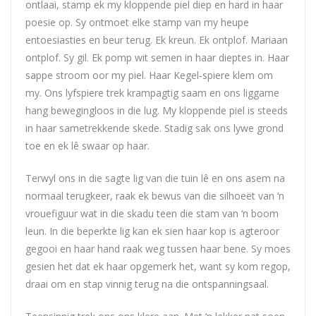
ontlaai, stamp ek my kloppende piel diep en hard in haar
poesie op. Sy ontmoet elke stamp van my heupe
entoesiasties en beur terug. Ek kreun. Ek ontplof. Mariaan
ontplof. Sy gil. Ek pomp wit semen in haar dieptes in. Haar
sappe stroom oor my piel. Haar Kegel-spiere klem om
my. Ons lyfspiere trek krampagtig saam en ons liggame
hang bewegingloos in die lug. My kloppende piel is steeds
in haar sametrekkende skede. Stadig sak ons lywe grond
toe en ek lê swaar op haar.
Terwyl ons in die sagte lig van die tuin lê en ons asem na
normaal terugkeer, raak ek bewus van die silhoeët van ‘n
vrouefiguur wat in die skadu teen die stam van ‘n boom
leun. In die beperkte lig kan ek sien haar kop is agteroor
gegooi en haar hand raak weg tussen haar bene. Sy moes
gesien het dat ek haar opgemerk het, want sy kom regop,
draai om en stap vinnig terug na die ontspanningsaal.