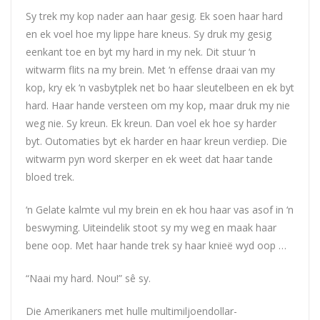
Sy trek my kop nader aan haar gesig. Ek soen haar hard
en ek voel hoe my lippe hare kneus. Sy druk my gesig
eenkant toe en byt my hard in my nek. Dit stuur ‘n
witwarm flits na my brein. Met ‘n effense draai van my
kop, kry ek ‘n vasbytplek net bo haar sleutelbeen en ek byt
hard. Haar hande versteen om my kop, maar druk my nie
weg nie. Sy kreun. Ek kreun. Dan voel ek hoe sy harder
byt. Outomaties byt ek harder en haar kreun verdiep. Die
witwarm pyn word skerper en ek weet dat haar tande
bloed trek.
‘n Gelate kalmte vul my brein en ek hou haar vas asof in ‘n
beswyming. Uiteindelik stoot sy my weg en maak haar
bene oop. Met haar hande trek sy haar knieë wyd oop …
“Naai my hard. Nou!” sê sy.
Die Amerikaners met hulle multimiljoendollar-