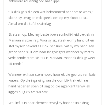
antwoord rol vinnig oor haar lippe.
“Ek dink jy is die een wat bekommerd behoort te wees,”
skerts sy terug en mik speels om op my skoot te sit.
Almal om die tafel skaterlag.
Ek staan op. Met my beste boerseunhoflikheid trek ek vir
Mariaan ‘n stoel reg. Voor sy sit, steek ek my hand uit en
stel myself bekend as Bok. Sensueel vat sy my hand. My
groot hand sluit om haar lang vingers wanneer sy met ‘n
verleidende stem sê. “Ek is Mariaan, maar ek dink jy weet
dit reeds”.
Wanneer ek haar stem hoor, hoor ek die gebruis van baie
waters. Op die ingewing van die oomblik trek ek haar
hand nader en soen dit sag op die agterkant terwyl ek
liggies buig en sê: “Milady”.
Vroulief is in haar element terwyl sy haar sosiale ding