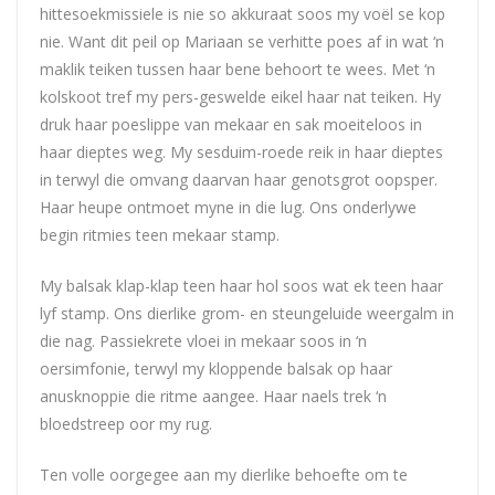
hittesoekmissiele is nie so akkuraat soos my voël se kop
nie. Want dit peil op Mariaan se verhitte poes af in wat ‘n
maklik teiken tussen haar bene behoort te wees. Met ‘n
kolskoot tref my pers-geswelde eikel haar nat teiken. Hy
druk haar poeslippe van mekaar en sak moeiteloos in
haar dieptes weg. My sesduim-roede reik in haar dieptes
in terwyl die omvang daarvan haar genotsgrot oopsper.
Haar heupe ontmoet myne in die lug. Ons onderlywe
begin ritmies teen mekaar stamp.
My balsak klap-klap teen haar hol soos wat ek teen haar
lyf stamp. Ons dierlike grom- en steungeluide weergalm in
die nag. Passiekrete vloei in mekaar soos in ‘n
oersimfonie, terwyl my kloppende balsak op haar
anusknoppie die ritme aangee. Haar naels trek ‘n
bloedstreep oor my rug.
Ten volle oorgegee aan my dierlike behoefte om te