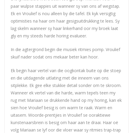
paar wulpse stappies uit wanneer sy van ons af wegstap.
Ek en Vroulief is nou alleen by die tafel. Ek kyk versigtig
optimisties na haar om haar gesigsuitdrukking te lees. Sy
lag skelm wanneer sy haar linkerhand oor my broek laat
gly en my steeds harde horing evalueer.
In die agtergrond begin die musiek ritmies pomp. Vroulief
skuif nader sodat ons mekaar beter kan hoor.
Ek begin haar vertel van die oogkontak buite op die stoep
en die uitdagende uitlating met die inneem van ons
sitplekke. Ek gee elke stukkie detail sonder om te skroom.
Wanneer ek vertel van die harde, warm tepels teen my
rug met Mariaan se drukkende hand op my horing, kan ek
sien hoe Vroulief besig is om warm te raak. Warm en
uitasem. Woorde-prentjies in Vroulief se ooraktiewe
kunstenaarsbrein is besig om haar aan te draai. Haar oë
volg Mariaan se lyf oor die vloer waar sy ritmies trap-trap