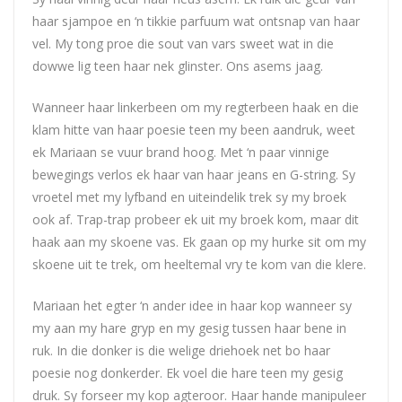
haar sjampoe en ‘n tikkie parfuum wat ontsnap van haar
vel. My tong proe die sout van vars sweet wat in die
dowwe lig teen haar nek glinster. Ons asems jaag.
Wanneer haar linkerbeen om my regterbeen haak en die
klam hitte van haar poesie teen my been aandruk, weet
ek Mariaan se vuur brand hoog. Met ‘n paar vinnige
bewegings verlos ek haar van haar jeans en G-string. Sy
vroetel met my lyfband en uiteindelik trek sy my broek
ook af. Trap-trap probeer ek uit my broek kom, maar dit
haak aan my skoene vas. Ek gaan op my hurke sit om my
skoene uit te trek, om heeltemal vry te kom van die klere.
Mariaan het egter ‘n ander idee in haar kop wanneer sy
my aan my hare gryp en my gesig tussen haar bene in
ruk. In die donker is die welige driehoek net bo haar
poesie nog donkerder. Ek voel die hare teen my gesig
druk. Sy forseer my kop agteroor. Haar hande manipuleer