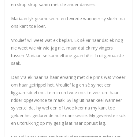
en skop-skop saam met die ander dansers.
Mariaan lyk geamuseerd en tevrede wanneer sy skelm na
ons kant toe loer.
Vroulief wil weet wat ek beplan. Ek sê vir haar dat ek nog
nie weet wie vir wie jag nie, maar dat ek my vingers
tussen Mariaan se kameeltone gaan hê is ‘n uitgemaakte
saak.
Dan vra ek haar na haar ervaring met die prins wat vroeër
om haar getrippel het. Vroulief lag en sê sy het een
liggaamsdeel met te min en twee met te veel om haar
ridder opgewonde te maak. Sy lag uit haar keel wanneer
sy vertel dat hy wel een of twee keer na my kant toe
geloer het gedurende hulle danssessie. My geveinste skok
en uitdrukking op my gesig laat haar opnuut lag.