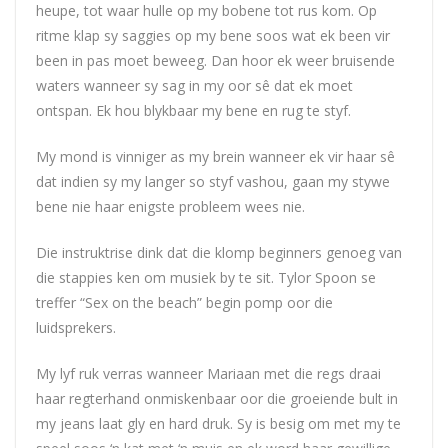
heupe, tot waar hulle op my bobene tot rus kom. Op
ritme klap sy saggies op my bene soos wat ek been vir
been in pas moet beweeg. Dan hoor ek weer bruisende
waters wanneer sy sag in my oor sê dat ek moet
ontspan. Ek hou blykbaar my bene en rug te styf.
My mond is vinniger as my brein wanneer ek vir haar sê
dat indien sy my langer so styf vashou, gaan my stywe
bene nie haar enigste probleem wees nie.
Die instruktrise dink dat die klomp beginners genoeg van
die stappies ken om musiek by te sit. Tylor Spoon se
treffer “Sex on the beach” begin pomp oor die
luidsprekers.
My lyf ruk verras wanneer Mariaan met die regs draai
haar regterhand onmiskenbaar oor die groeiende bult in
my jeans laat gly en hard druk. Sy is besig om met my te