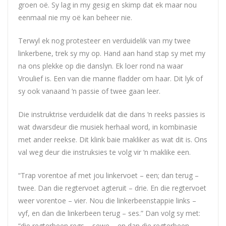
groen oë. Sy lag in my gesig en skimp dat ek maar nou
eenmaal nie my oë kan beheer nie.
Terwyl ek nog protesteer en verduidelik van my twee
linkerbene, trek sy my op. Hand aan hand stap sy met my
na ons plekke op die danslyn. Ek loer rond na waar
Vroulief is. Een van die manne fladder om haar. Dit lyk of
sy ook vanaand ‘n passie of twee gaan leer.
Die instruktrise verduidelik dat die dans ‘n reeks passies is
wat dwarsdeur die musiek herhaal word, in kombinasie
met ander reekse. Dit klink baie makliker as wat dit is. Ons
val weg deur die instruksies te volg vir ‘n maklike een.
“Trap vorentoe af met jou linkervoet – een; dan terug –
twee. Dan die regtervoet agteruit – drie. En die regtervoet
weer vorentoe – vier. Nou die linkerbeenstappie links –
vyf, en dan die linkerbeen terug – ses.” Dan volg sy met:
“die regterbeen regs – sewe – en dan die regterbeen