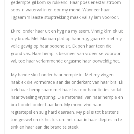
gedempte gil kom sy rukkend. Haar poesienektar stroom
soos ‘n waterval in en oor my mond. Wanneer haar
liggaam ‘n laaste stuiptrekking maak val sy lam vooroor.
Ek rol onder haar uit en hyg na my asem. Vinnig klim ek uit
my broek. Met Mariaan plat op haar rug, gaan ek met my
volle gewig op haar bobene sit. Ek pen haar teen die
grond vas. Haar hemp is besmeer van vroeër se vooroor
val, toe haar verlammende orgasme haar oorweldig het.
My hande skuif onder haar hempie in. Met my vingers
haak ek die vormdrade aan die onderkant van haar bra. Ek
trek haar hemp saam met haar bra oor haar tieties sodat
haar tweeling vryspring. Die materiaal van haar hempie en
bra bondel onder haar ken. My mond vind haar
regtertepel en suig hard daaraan. My piel is tot barstens
toe geswel en ek het lus om net daar in haar dieptes in te
sink en haar aan die brand te steek.