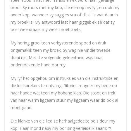
speel soos ‘n kat met ‘n muis en ek word haar gewillige
prooi. Sy mors met my kop, die een op my lyf, en ook my
ander kop, wanneer sy saggies vra of dit al is wat daar in
my broek is. My antwoord laat haar giggel; ek sê dat sy
oor twee draaie my weer moet toets.
My horing groei teen verbysterende spoed en druk
ongemaklik teen my broek. Sy wag nie vir die tweede
draai nie. Met die volgende geleentheid was haar
ondersoekende hand oor my.
My lyf het opgehou om instruksies van die instruktrise en
die luidsprekers te ontvang. Ritmies reageer my bene op
haar hande wat teen my bobene klap. Die stoot en trek
van haar warm liggaam stuur my liggaam waar dit ook al
moet gaan.
Die klanke van die lied se herhaalgedeelte pols deur my
kop. Haar mond naby my oor sing verleidelik saam:
“I