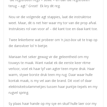
terug – agt.”
Great!
Ek kry dit reg.
Nou vir die volgende agt stappies, laat die instruktrise
weet. Maar, dit is net hier waar my tor van die prop afval.
Instruksies rol van voor af – dié kant toe en daai kant toe.
Twee linkerbene wat probeer om ‘n
jazz-box
uit te trap op
die dansvloer lol ‘n bietjie.
Mariaan het seker gewag vir die geleentheid om my
touwys te maak. Want nadat ek die eerste keer ritme
verloor, voel ek haar lyf van agter teen myne druk. Haar
warm, stywe borste druk teen my rug. Daar waar hulle
kontak maak, is my vel aan die brand. Dit voel of daar
elektrisiteitsvlammetjies tussen haar puntjie-tepels en my
rugvel spring.
Sy plaas haar hande op my sye en skuif hulle laer oor my