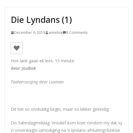
Die Lyndans (1)
December 6, 2019
annelise
8 Comments
Hoe lank gaan ek lees:
15
minute
deur JouBok
Taalversorging deur Lusman
Dit het so onskuldig begin, maar so lekker geëindig.
Dis Saterdagmiddag. Vroulief kom koer rondom my dat sy
‘n onverwagte uitnodiging na ‘n lyndans-afsluitingsfunksie