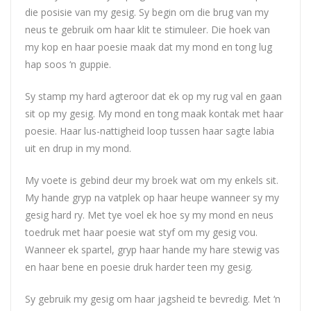
die posisie van my gesig. Sy begin om die brug van my
neus te gebruik om haar klit te stimuleer. Die hoek van
my kop en haar poesie maak dat my mond en tong lug
hap soos ‘n guppie.
Sy stamp my hard agteroor dat ek op my rug val en gaan
sit op my gesig. My mond en tong maak kontak met haar
poesie. Haar lus-nattigheid loop tussen haar sagte labia
uit en drup in my mond.
My voete is gebind deur my broek wat om my enkels sit.
My hande gryp na vatplek op haar heupe wanneer sy my
gesig hard ry. Met tye voel ek hoe sy my mond en neus
toedruk met haar poesie wat styf om my gesig vou.
Wanneer ek spartel, gryp haar hande my hare stewig vas
en haar bene en poesie druk harder teen my gesig.
Sy gebruik my gesig om haar jagsheid te bevredig. Met ‘n