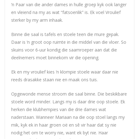
‘n Paar van die ander dames in hulle groep kyk ook langer
en vleiend na my as wat “fatsoenlik” is. Ek voel Vroulief
sterker by my arm inhaak.
Binne die saal is tafels en stoele teen die mure gepak.
Daar is ‘n groot oop ruimte in die middel van die vloer. So
skuins voor 6-uur kondig die saamroeper aan dat die
deelnemers moet binnekom vir die opening.
Ek en my vroulief kies ‘n klompie stoele waar daar nie
reeds drasakke staan nie en maak ons tuis.
Opgewonde mense stroom die saal binne. Die beskikbare
stoele word minder. Langs my is daar drie oop stoele. Ek
herken die klubhempies van die drie dames wat
naderstaan. Wanneer Mariaan na die oop stoel langs my
mik, kyk ek in haar groen oë en sê vir haar dat sy nie
nodig het om te worry nie, want ek byt nie. Haar