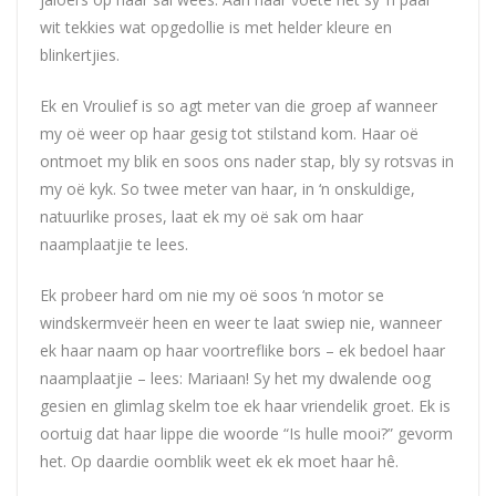
wit tekkies wat opgedollie is met helder kleure en
blinkertjies.
Ek en Vroulief is so agt meter van die groep af wanneer
my oë weer op haar gesig tot stilstand kom. Haar oë
ontmoet my blik en soos ons nader stap, bly sy rotsvas in
my oë kyk. So twee meter van haar, in ‘n onskuldige,
natuurlike proses, laat ek my oë sak om haar
naamplaatjie te lees.
Ek probeer hard om nie my oë soos ‘n motor se
windskermveër heen en weer te laat swiep nie, wanneer
ek haar naam op haar voortreflike bors – ek bedoel haar
naamplaatjie – lees: Mariaan! Sy het my dwalende oog
gesien en glimlag skelm toe ek haar vriendelik groet. Ek is
oortuig dat haar lippe die woorde “Is hulle mooi?” gevorm
het. Op daardie oomblik weet ek ek moet haar hê.