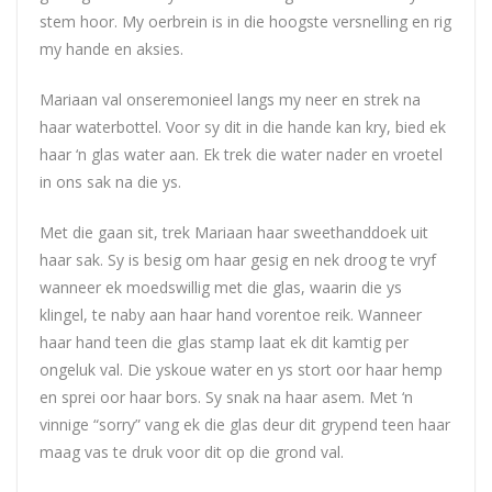
stem hoor. My oerbrein is in die hoogste versnelling en rig
my hande en aksies.
Mariaan val onseremonieel langs my neer en strek na
haar waterbottel. Voor sy dit in die hande kan kry, bied ek
haar ‘n glas water aan. Ek trek die water nader en vroetel
in ons sak na die ys.
Met die gaan sit, trek Mariaan haar sweethanddoek uit
haar sak. Sy is besig om haar gesig en nek droog te vryf
wanneer ek moedswillig met die glas, waarin die ys
klingel, te naby aan haar hand vorentoe reik. Wanneer
haar hand teen die glas stamp laat ek dit kamtig per
ongeluk val. Die yskoue water en ys stort oor haar hemp
en sprei oor haar bors. Sy snak na haar asem. Met ‘n
vinnige “sorry” vang ek die glas deur dit grypend teen haar
maag vas te druk voor dit op die grond val.