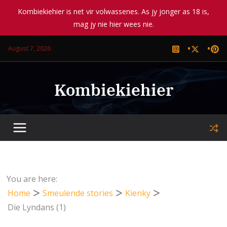
Kombiekiehier is net vir volwassenes. As jy jonger as 18 is,
mag jy nie hier wees nie.
Skip
August 7, 2026
to
content
Kombiekiehier
You are here:
Home
Smeulende stories
Kienky
Die Lyndans (1)