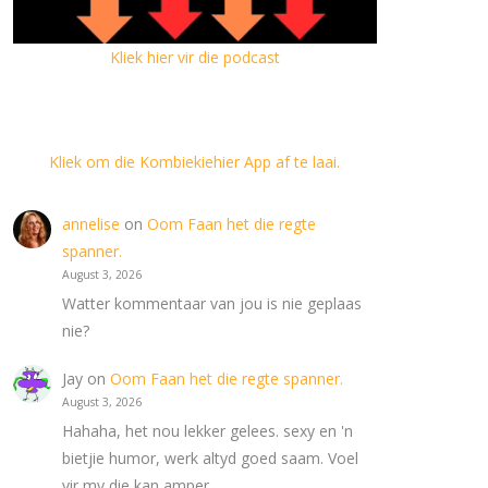
Kliek hier vir die podcast
Kliek om die Kombiekiehier App af te laai.
annelise
on
Oom Faan het die regte
spanner.
August 3, 2026
Watter kommentaar van jou is nie geplaas
nie?
Jay
on
Oom Faan het die regte spanner.
August 3, 2026
Hahaha, het nou lekker gelees. sexy en 'n
bietjie humor, werk altyd goed saam. Voel
vir my die kan amper…