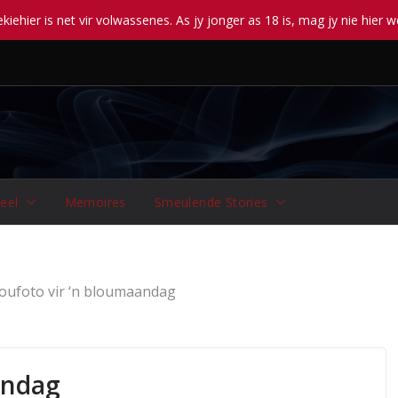
iehier is net vir volwassenes. As jy jonger as 18 is, mag jy nie hier w
eel
Memoires
Smeulende Stories
oufoto vir ‘n bloumaandag
andag