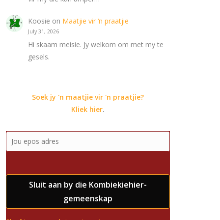
Koosie
on
Maatjie vir ‘n praatjie
July 31, 2026
Hi skaam meisie. Jy welkom om met my te
gesels.
Soek jy 'n maatjie vir 'n praatjie?
Kliek hier
.
Sluit aan by die Kombiekiehier-
gemeenskap