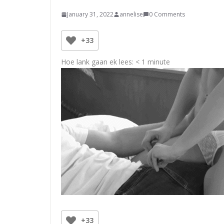
January 31, 2022
annelise
0 Comments
+33
Hoe lank gaan ek lees:
< 1
minute
+33