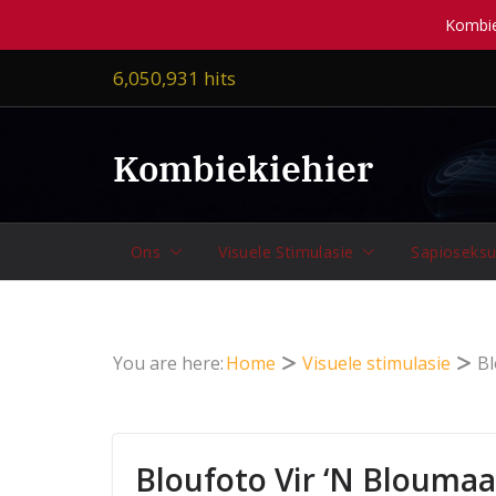
Kombiek
Skip
6,050,931 hits
to
content
Kombiekiehier
Ons
Visuele Stimulasie
Sapioseksu
You are here:
Home
Visuele stimulasie
Bl
Bloufoto Vir ‘n Blouma