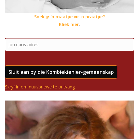
Soek jy 'n maatjie vir 'n praatjie?
Kliek hier
.
Sluit aan by die Kombiekiehier-gemeenskap
Skryf in om nuusbriewe te ontvang.