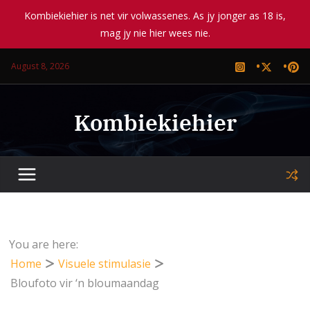
Kombiekiehier is net vir volwassenes. As jy jonger as 18 is,
mag jy nie hier wees nie.
Skip
August 8, 2026
to
content
Kombiekiehier
You are here:
Home
Visuele stimulasie
Bloufoto vir ‘n bloumaandag