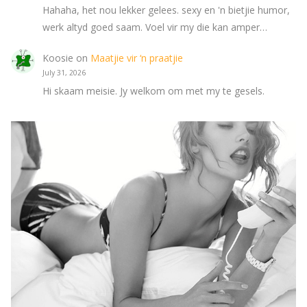
Hahaha, het nou lekker gelees. sexy en 'n bietjie humor,
werk altyd goed saam. Voel vir my die kan amper…
Koosie
on
Maatjie vir ‘n praatjie
July 31, 2026
Hi skaam meisie. Jy welkom om met my te gesels.