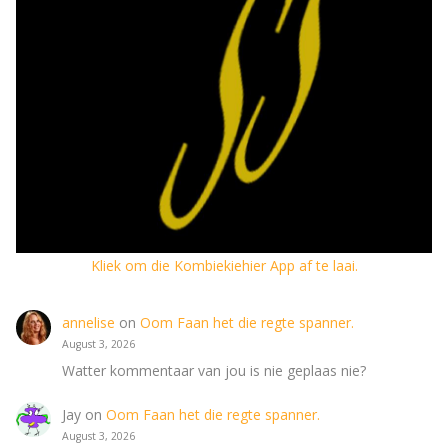
Kliek om die Kombiekiehier App af te laai.
annelise
on
Oom Faan het die regte spanner.
August 3, 2026
Watter kommentaar van jou is nie geplaas nie?
Jay
on
Oom Faan het die regte spanner.
August 3, 2026