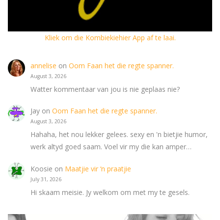
Kliek om die Kombiekiehier App af te laai.
annelise
on
Oom Faan het die regte spanner.
August 3, 2026
Watter kommentaar van jou is nie geplaas nie?
Jay
on
Oom Faan het die regte spanner.
August 3, 2026
Hahaha, het nou lekker gelees. sexy en 'n bietjie humor,
werk altyd goed saam. Voel vir my die kan amper…
Koosie
on
Maatjie vir ‘n praatjie
July 31, 2026
Hi skaam meisie. Jy welkom om met my te gesels.