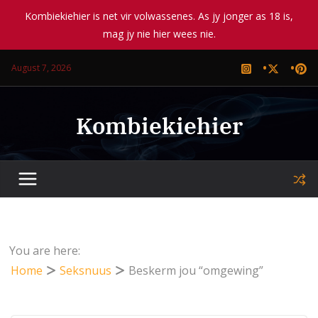
Kombiekiehier is net vir volwassenes. As jy jonger as 18 is,
mag jy nie hier wees nie.
Skip
August 7, 2026
to
content
Kombiekiehier
You are here:
Home
Seksnuus
Beskerm jou “omgewing”