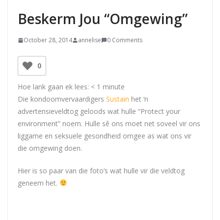
Beskerm Jou “omgewing”
October 28, 2014
annelise
0 Comments
0
Hoe lank gaan ek lees:
< 1
minute
Die kondoomvervaardigers
Sustain
het ‘n
advertensieveldtog geloods wat hulle “Protect your
environment” noem. Hulle sê ons moet net soveel vir ons
liggame en seksuele gesondheid omgee as wat ons vir
die omgewing doen.
Hier is so paar van die foto’s wat hulle vir die veldtog
geneem het.