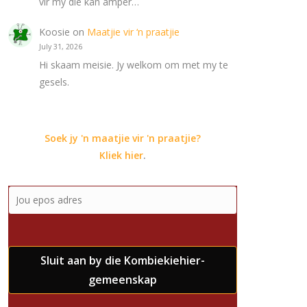
vir my die kan amper…
Koosie
on
Maatjie vir ‘n praatjie
July 31, 2026
Hi skaam meisie. Jy welkom om met my te
gesels.
Soek jy 'n maatjie vir 'n praatjie?
Kliek hier
.
Sluit aan by die Kombiekiehier-
gemeenskap