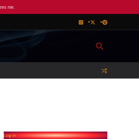
ees nie.
Log in