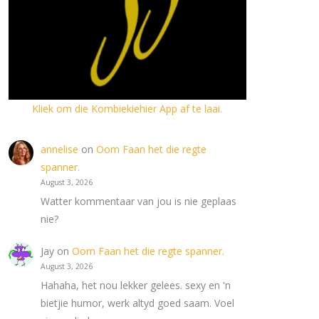
Kliek om die Kombiekiehier App af te laai.
annelise
on
Oom Faan het die regte
spanner.
August 3, 2026
Watter kommentaar van jou is nie geplaas
nie?
Jay
on
Oom Faan het die regte spanner.
August 3, 2026
Hahaha, het nou lekker gelees. sexy en 'n
bietjie humor, werk altyd goed saam. Voel