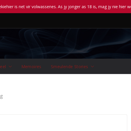
iehier is net vir volwassenes. As jy jonger as 18 is, mag jy nie hier w
eel
Memoires
Smeulende Stories
g