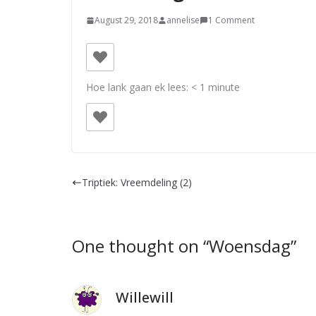
August 29, 2018
annelise
1 Comment
Hoe lank gaan ek lees:
< 1
minute
Triptiek: Vreemdeling (2)
One thought on “
Woensdag
”
Willewill