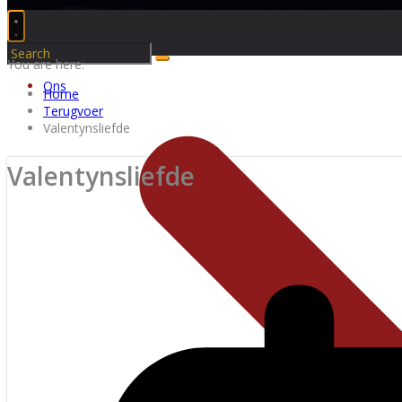
You are here:
Ons
Home
Terugvoer
Valentynsliefde
Valentynsliefde