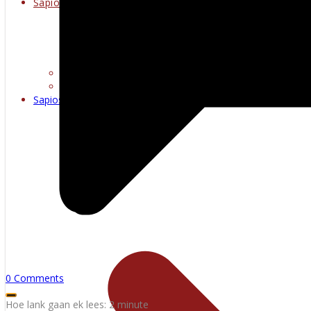
Sapioseksueel
Erotiese kuns
Warm multimedia
Sapioseksueel
0 Comments
Hoe lank gaan ek lees:
2
minute