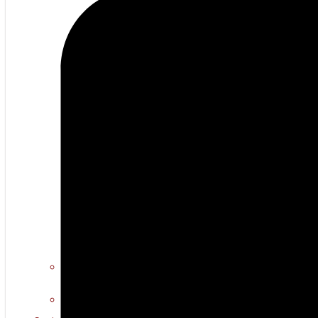
Erotiese kuns
Warm multimedia