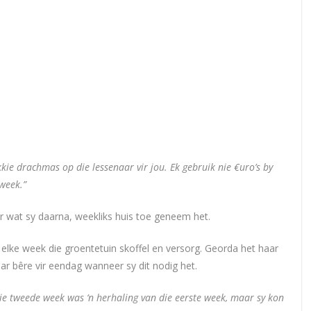
kie drachmas op die lessenaar vir jou. Ek gebruik nie €uro’s by
week.”
r wat sy daarna, weekliks huis toe geneem het.
 elke week die groentetuin skoffel en versorg. Georda het haar
haar bêre vir eendag wanneer sy dit nodig het.
ie tweede week was ‘n herhaling van die eerste week, maar sy kon