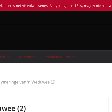
iehier is net vir volwassenes. As jy jonger as 18 is, mag jy nie hier w
eel
Memoires
Smeulende Stories
ymeringe van ‘n Weduwee (2)
wee (2)