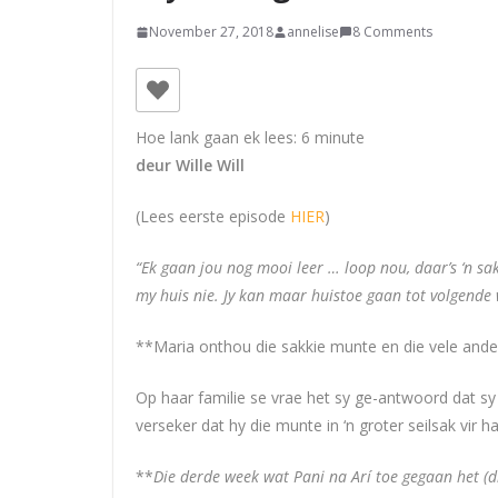
November 27, 2018
annelise
8 Comments
Hoe lank gaan ek lees:
6
minute
deur Wille Will
(Lees eerste episode
HIER
)
“Ek gaan jou nog mooi leer … loop nou, daar’s ‘n sak
my huis nie. Jy kan maar huistoe gaan tot volgende 
**Maria onthou die sakkie munte en die vele ande
Op haar familie se vrae het sy ge-antwoord dat sy
verseker dat hy die munte in ‘n groter seilsak vir 
**
Die derde week wat Pani na Arí toe gegaan het (d