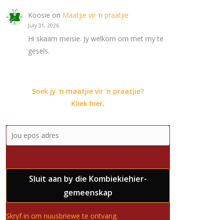
Koosie
on
Maatjie vir ‘n praatjie
July 31, 2026
Hi skaam meisie. Jy welkom om met my te
gesels.
Soek jy 'n maatjie vir 'n praatjie?
Kliek hier
.
Sluit aan by die Kombiekiehier-
gemeenskap
Skryf in om nuusbriewe te ontvang.