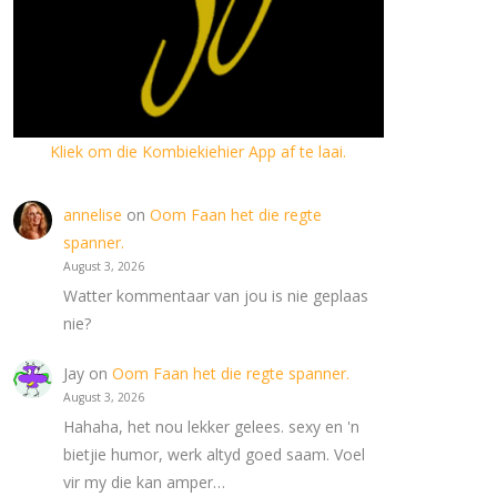
Kliek om die Kombiekiehier App af te laai.
annelise
on
Oom Faan het die regte
spanner.
August 3, 2026
Watter kommentaar van jou is nie geplaas
nie?
Jay
on
Oom Faan het die regte spanner.
August 3, 2026
Hahaha, het nou lekker gelees. sexy en 'n
bietjie humor, werk altyd goed saam. Voel
vir my die kan amper…