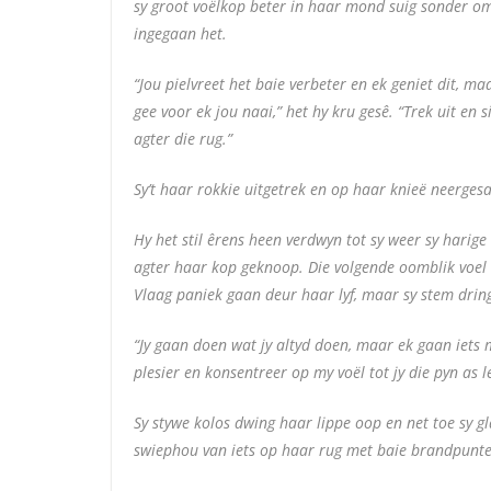
sy groot voëlkop beter in haar mond suig sonder om
ingegaan het.
“Jou pielvreet het baie verbeter en ek geniet dit, maa
gee voor ek jou naai,” het hy kru gesê. “Trek uit en 
agter die rug.”
Sy’t haar rokkie uitgetrek en op haar knieë neerge
Hy het stil êrens heen verdwyn tot sy weer sy harige
agter haar kop geknoop. Die volgende oomblik voel
Vlaag paniek gaan deur haar lyf, maar sy stem drin
“Jy gaan doen wat jy altyd doen, maar ek gaan iets 
plesier en konsentreer op my voël tot jy die pyn as l
Sy stywe kolos dwing haar lippe oop en net toe sy gl
swiephou van iets op haar rug met baie brandpunte 