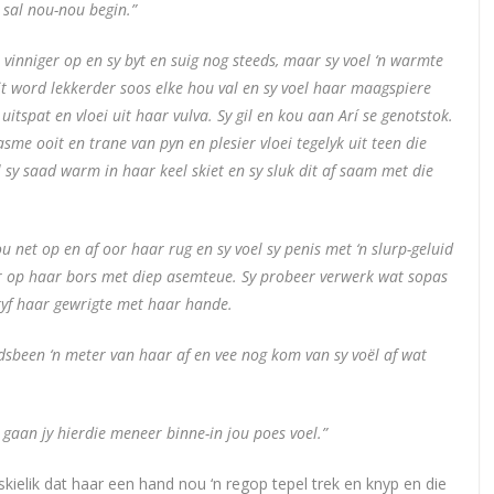
r sal nou-nou begin.”
inniger op en sy byt en suig nog steeds, maar sy voel ‘n warmte
it word lekkerder soos elke hou val en sy voel haar maagspiere
itspat en vloei uit haar vulva. Sy gil en kou aan Arí se genotstok.
me ooit en trane van pyn en plesier vloei tegelyk uit teen die
el sy saad warm in haar keel skiet en sy sluk dit af saam met die
 net op en af oor haar rug en sy voel sy penis met ‘n slurp-geluid
r op haar bors met diep asemteue. Sy probeer verwerk wat sopas
ryf haar gewrigte met haar hande.
dsbeen ‘n meter van haar af en vee nog kom van sy voël af wat
gaan jy hierdie meneer binne-in jou poes voel.”
kielik dat haar een hand nou ‘n regop tepel trek en knyp en die