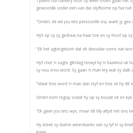
Tydens hul harkery voor sy weer moes gaan het s
gewoonlik onder een van die olyfbome op hul ruê l
“Dmitri, ek wil jou iets persoonlik vra, want jy gee 
Hy’t op sy sy gedraai na haar toe en sy hoof op s
“Ek het agtergekom dat ek deesdae soms nat word hi
Hy’t met ‘n sagte glimlag terwyl hy ‘n haarkrul uit h
sy nou vrou word. Sy gaan ‘n man kry wat sy dalk 
“Maar hoe word ‘n man dan styf en hoe sit hy dit 
Dmitri kom regop sodat hy op sy boude sit en kyk
“Ek gaan jou iets wys, maar dit bly altyd net ons t
Hy steek sy duime weerskante van sy lyf in sy knieb
knieë.