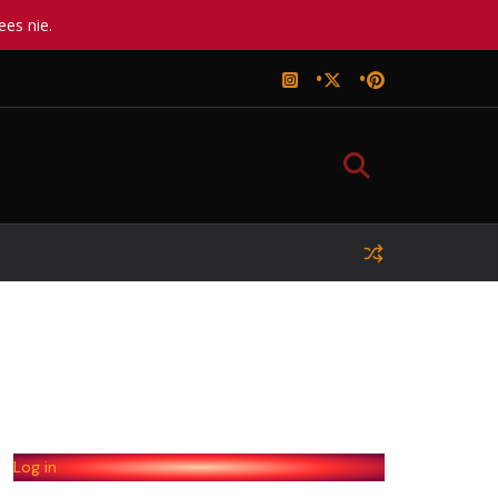
ees nie.
Log in