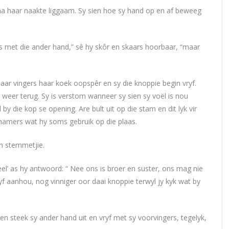
 na haar naakte liggaam. Sy sien hoe sy hand op en af beweeg
els met die ander hand,” sê hy skôr en skaars hoorbaar, “maar
haar vingers haar koek oopspêr en sy die knoppie begin vryf.
 weer terug. Sy is verstom wanneer sy sien sy voël is nou
by die kop se opening. Are bult uit op die stam en dit lyk vir
 hamers wat hy soms gebruik op die plaas.
ein stemmetjie.
el’ as hy antwoord: “ Nee ons is broer en suster, ons mag nie
f aanhou, nog vinniger oor daai knoppie terwyl jy kyk wat by
n steek sy ander hand uit en vryf met sy voorvingers, tegelyk,