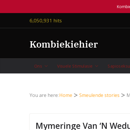
Kombiek
Skip
6,050,931 hits
to
content
Kombiekiehier
Ons
Visuele Stimulasie
Sapioseksu
You are here:
Home
Smeulende stories
M
Mymeringe Van ‘n Wedu