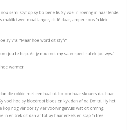
ou semi-styf op sy bo-bene lê. Sy voel ‘n roering in haar lende.
is maklik twee-maal langer, dit lê daar, amper soos ‘n klein
oe sy vra: “Maar hoe word dit styf?”
 om jou te help. As jy nou met my saamspeel sal ek jou wys.”
l hoe warmer.
 dan die rokkie met een haal uit bo-oor haar skouers dat haar
 Sy voel hoe sy bloedrooi bloos en kyk dan af na Dmitri. Hy het
ie kop nog vêr oor sy vier voorvingervuis wat dit omring,
e in en trek dit dan af tot by haar enkels en stap ‘n treë