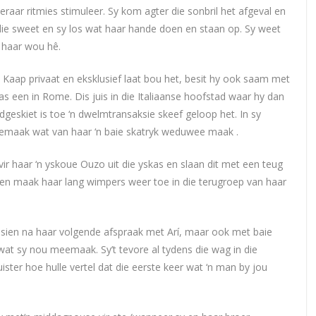
eraar ritmies stimuleer. Sy kom agter die sonbril het afgeval en
l die sweet en sy los wat haar hande doen en staan op. Sy weet
 haar wou hê.
e Kaap privaat en eksklusief laat bou het, besit hy ook saam met
 as een in Rome. Dis juis in die Italiaanse hoofstad waar hy dan
eskiet is toe ‘n dwelmtransaksie skeef geloop het. In sy
 bemaak wat van haar ‘n baie skatryk weduwee maak .
 vir haar ‘n yskoue Ouzo uit die yskas en slaan dit met een teug
s en maak haar lang wimpers weer toe in die terugroep van haar
esien na haar volgende afspraak met Arí, maar ook met baie
wat sy nou meemaak. Sy’t tevore al tydens die wag in die
ister hoe hulle vertel dat die eerste keer wat ‘n man by jou