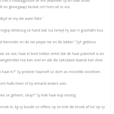
y met‘n middagpouse vir ete (wanneer sy en haar broer
ê en ginnegaap) besluit om hom uit te vra.
altyd vir my die ware feite.”
y regop elmboog se hand laat rus terwyl hy aan ‘n grashalm kou.
eronder en dis nie piepie nie en dis lekker.” Sy’t gebloos.
aar oë vee, haar in breë trekke vertel dat dit haar puberteit is en
aangetrokke toe kan voel en dat die seksdaad daaruit kan vloei.
in haar in?” Sy probeer haarself so dom as moontlik voordoen.
 om hulle heen of hy iemand anders sien.
wee se geheim, okay?” Sy knik haar kop ernstig.
roek in, lig sy boude so effens op en trek die broek af tot op sy