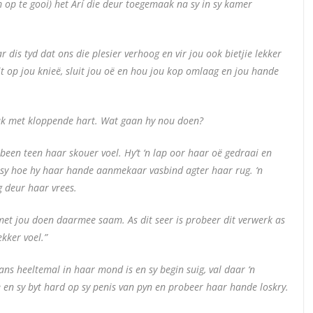
 op te gooi) het Arí die deur toegemaak na sy in sy kamer
r dis tyd dat ons die plesier verhoog en vir jou ook bietjie lekker
sit op jou knieë, sluit jou oë en hou jou kop omlaag en jou hande
sak met kloppende hart. Wat gaan hy nou doen?
 been teen haar skouer voel. Hy’t ‘n lap oor haar oë gedraai en
 sy hoe hy haar hande aanmekaar vasbind agter haar rug. ‘n
g deur haar vrees.
met jou doen daarmee saam. As dit seer is probeer dit verwerk as
ekker voel.”
ans heeltemal in haar mond is en sy begin suig, val daar ‘n
en sy byt hard op sy penis van pyn en probeer haar hande loskry.