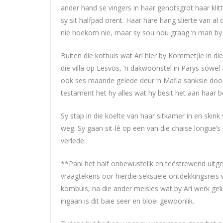
ander hand se vingers in haar genotsgrot haar klitt
sy sit halfpad orent. Haar hare hang slierte van a
nie hoekom nie, maar sy sou nou graag ‘n man by
Buiten die kothuis wat Arí hier by Kommetjie in di
die villa op Lesvos, ‘n dakwoonstel in Parys sowel
ook ses maande gelede deur ‘n Mafia sanksie doodg
testament het hy alles wat hy besit het aan haar
Sy stap in die koelte van haar sitkamer in en skink
weg. Sy gaan sit-lê op een van die chaise longue’
verlede.
**Pani het half onbewustelik en teëstrewend uitg
vraagtekens oor hierdie seksuele ontdekkingsreis 
kombuis, na die ander meisies wat by Arí werk gelu
ingaan is dit baie seer en bloei gewoonlik.