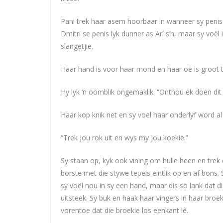
Pani trek haar asem hoorbaar in wanneer sy penis n
Dmitri se penis lyk dunner as Arí s’n, maar sy voël 
slangetjie.
Haar hand is voor haar mond en haar oë is groot t
Hy lyk ‘n oomblik ongemaklik. “Onthou ek doen dit
Haar kop knik net en sy voel haar onderlyf word a
“Trek jou rok uit en wys my jou koekie.”
Sy staan op, kyk ook vining om hulle heen en trek
borste met die stywe tepels eintlik op en af bons.
sy voël nou in sy een hand, maar dis so lank dat d
uitsteek. Sy buk en haak haar vingers in haar broeki
vorentoe dat die broekie los eenkant lê.