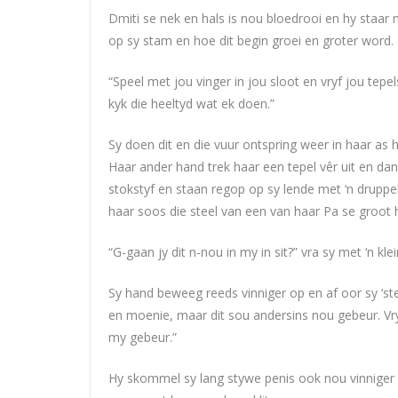
Dmiti se nek en hals is nou bloedrooi en hy staar
op sy stam en hoe dit begin groei en groter word.
“Speel met jou vinger in jou sloot en vryf jou tep
kyk die heeltyd wat ek doen.”
Sy doen dit en die vuur ontspring weer in haar as 
Haar ander hand trek haar een tepel vêr uit en dan
stokstyf en staan regop op sy lende met ‘n druppel 
haar soos die steel van een van haar Pa se groot
“G-gaan jy dit n-nou in my in sit?” vra sy met ‘n kl
Sy hand beweeg reeds vinniger op en af oor sy ‘ste
en moenie, maar dit sou andersins nou gebeur. Vry
my gebeur.”
Hy skommel sy lang stywe penis ook nou vinniger e