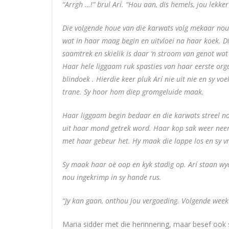
“Arrgh …!” brul Arí. “Hou aan, dis hemels, jou lekke
Die volgende houe van die karwats volg mekaar nou v
wat in haar maag begin en uitvloei na haar koek. D
saamtrek en skielik is daar ‘n stroom van genot wat u
Haar hele liggaam ruk spasties van haar eerste orgas
blindoek . Hierdie keer pluk Arí nie uit nie en sy vo
trane. Sy hoor hom diep gromgeluide maak.
Haar liggaam begin bedaar en die karwats streel nou
uit haar mond getrek word. Haar kop sak weer nee
met haar gebeur het. Hy maak die lappe los en sy v
Sy maak haar oë oop en kyk stadig op. Arí staan wy
nou ingekrimp in sy hande rus.
“Jy kan gaan, onthou jou vergoeding. Volgende week 
Maria sidder met die herinnering, maar besef ook s