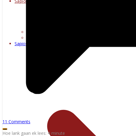
Sapioseksueel
Erotiese kuns
Warm multimedia
Sapioseksueel
11 Comments
Hoe lank gaan ek lees:
4
minute