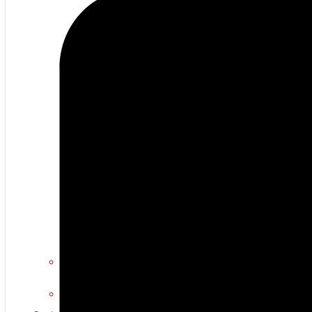
Erotiese kuns
Warm multimedia