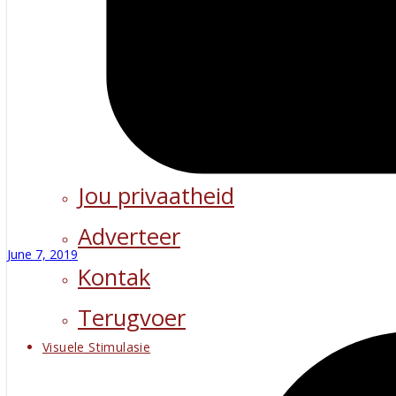
Jou privaatheid
Adverteer
June 7, 2019
Kontak
Terugvoer
Visuele Stimulasie