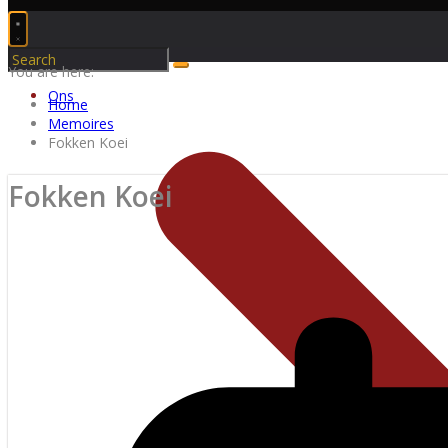
You are here:
Ons
Home
Memoires
Fokken Koei
Fokken Koei