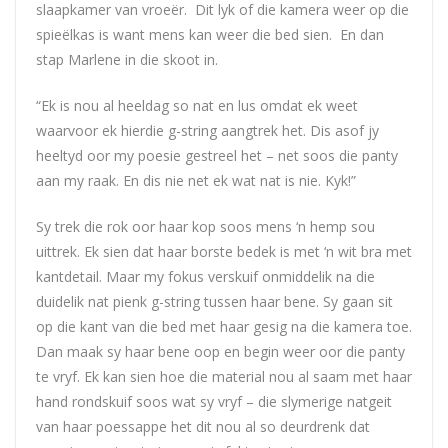
slaapkamer van vroeër. Dit lyk of die kamera weer op die
spieëlkas is want mens kan weer die bed sien. En dan
stap Marlene in die skoot in.
“Ek is nou al heeldag so nat en lus omdat ek weet
waarvoor ek hierdie g-string aangtrek het. Dis asof jy
heeltyd oor my poesie gestreel het – net soos die panty
aan my raak. En dis nie net ek wat nat is nie. Kyk!”
Sy trek die rok oor haar kop soos mens ‘n hemp sou
uittrek. Ek sien dat haar borste bedek is met ‘n wit bra met
kantdetail. Maar my fokus verskuif onmiddelik na die
duidelik nat pienk g-string tussen haar bene. Sy gaan sit
op die kant van die bed met haar gesig na die kamera toe.
Dan maak sy haar bene oop en begin weer oor die panty
te vryf. Ek kan sien hoe die material nou al saam met haar
hand rondskuif soos wat sy vryf – die slymerige natgeit
van haar poessappe het dit nou al so deurdrenk dat