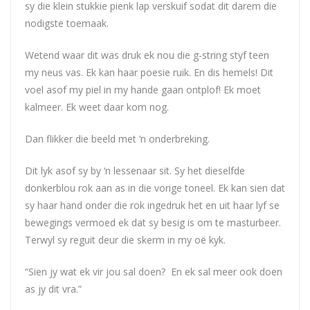
sy die klein stukkie pienk lap verskuif sodat dit darem die
nodigste toemaak.
Wetend waar dit was druk ek nou die g-string styf teen
my neus vas. Ek kan haar poesie ruik. En dis hemels! Dit
voel asof my piel in my hande gaan ontplof! Ek moet
kalmeer. Ek weet daar kom nog.
Dan flikker die beeld met ‘n onderbreking.
Dit lyk asof sy by ‘n lessenaar sit. Sy het dieselfde
donkerblou rok aan as in die vorige toneel. Ek kan sien dat
sy haar hand onder die rok ingedruk het en uit haar lyf se
bewegings vermoed ek dat sy besig is om te masturbeer.
Terwyl sy reguit deur die skerm in my oë kyk.
“Sien jy wat ek vir jou sal doen? En ek sal meer ook doen
as jy dit vra.”