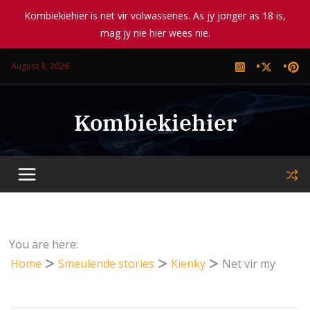
Kombiekiehier is net vir volwassenes. As jy jonger as 18 is,
mag jy nie hier wees nie.
Skip
August 8, 2026
to
content
Kombiekiehier
You are here:
Home
Smeulende stories
Kienky
Net vir my