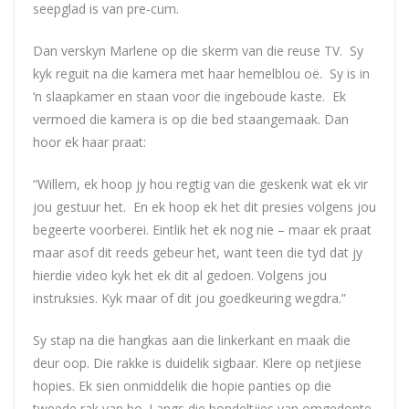
seepglad is van pre-cum.
Dan verskyn Marlene op die skerm van die reuse TV. Sy
kyk reguit na die kamera met haar hemelblou oë. Sy is in
‘n slaapkamer en staan voor die ingeboude kaste. Ek
vermoed die kamera is op die bed staangemaak. Dan
hoor ek haar praat:
“Willem, ek hoop jy hou regtig van die geskenk wat ek vir
jou gestuur het. En ek hoop ek het dit presies volgens jou
begeerte voorberei. Eintlik het ek nog nie – maar ek praat
maar asof dit reeds gebeur het, want teen die tyd dat jy
hierdie video kyk het ek dit al gedoen. Volgens jou
instruksies. Kyk maar of dit jou goedkeuring wegdra.”
Sy stap na die hangkas aan die linkerkant en maak die
deur oop. Die rakke is duidelik sigbaar. Klere op netjiese
hopies. Ek sien onmiddelik die hopie panties op die
tweede rak van bo. Langs die bondeltjies van omgedopte