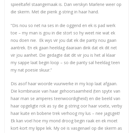
spieëltafel staangemaak is. Dan verskyn Marlene weer op
die skerm. Met die pienk g-string in haar hand.
“Dis nou so net na ses in die oggend en ek is pad werk
toe – my man is gou in die stort so hy weet nie wat ek
nou doen nie. Ek wys vir jou dat ek die panty nou gaan
aantrek. En ek gaan heeldag daaraan dink dat ek dit net
vir jou aanhet. Die gedagte dat dit vir jou is het al klaar
my sappe laat begin loop – so die panty sal heeldag teen
my nat poesie skuur.”
Dis asof haar woorde vuurwerke in my kop laat afgaan.
Die kombinasie van haar gehoorsaamheid (ten spyte van
haar man se amperes teenwoordigheid) en die beeld van
haar opgeligte rok as sy die g-string oor haar voete, verby
haar kuite en bobene trek verhoog my lus – nee jagsgeit!
Ek kan voel hoe my mond droog begin raak en ek moet
kort-kort my lippe lek. My oë is vasgenael op die skerm as