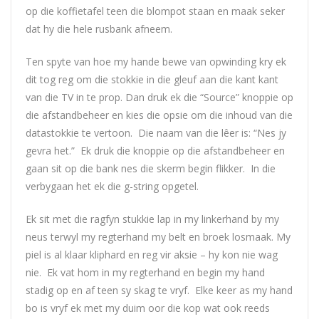
op die koffietafel teen die blompot staan en maak seker
dat hy die hele rusbank afneem.
Ten spyte van hoe my hande bewe van opwinding kry ek
dit tog reg om die stokkie in die gleuf aan die kant kant
van die TV in te prop. Dan druk ek die “Source” knoppie op
die afstandbeheer en kies die opsie om die inhoud van die
datastokkie te vertoon. Die naam van die lêer is: “Nes jy
gevra het.” Ek druk die knoppie op die afstandbeheer en
gaan sit op die bank nes die skerm begin flikker. In die
verbygaan het ek die g-string opgetel.
Ek sit met die ragfyn stukkie lap in my linkerhand by my
neus terwyl my regterhand my belt en broek losmaak. My
piel is al klaar kliphard en reg vir aksie – hy kon nie wag
nie. Ek vat hom in my regterhand en begin my hand
stadig op en af teen sy skag te vryf. Elke keer as my hand
bo is vryf ek met my duim oor die kop wat ook reeds