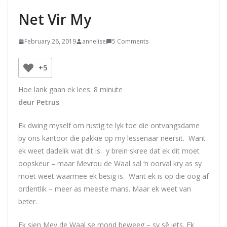
Net Vir My
February 26, 2019
annelise
5 Comments
+5
Hoe lank gaan ek lees:
8
minute
deur Petrus
Ek dwing myself om rustig te lyk toe die ontvangsdame
by ons kantoor die pakkie op my lessenaar neersit. Want
ek weet dadelik wat dit is. y brein skree dat ek dit moet
oopskeur – maar Mevrou de Waal sal ‘n oorval kry as sy
moet weet waarmee ek besig is. Want ek is op die oog af
ordentlik – meer as meeste mans. Maar ek weet van
beter.
Ek sien Mev de Waal se mond beweeg – sy sê iets. Ek