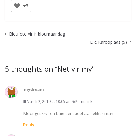
+5
Bloufoto vir ‘n bloumaandag
Die Karooplaas (5)
5 thoughts on “
Net vir my
”
mydream
March 2, 2019 at 10:05 am
Permalink
Mooi geskryf en baie sensueel….ai lekker man
Reply