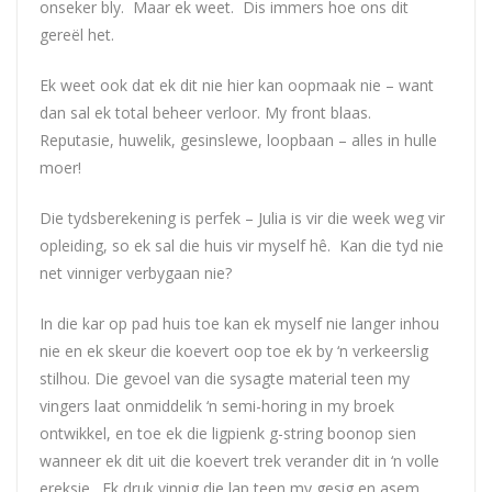
onseker bly. Maar ek weet. Dis immers hoe ons dit
gereël het.
Ek weet ook dat ek dit nie hier kan oopmaak nie – want
dan sal ek total beheer verloor. My front blaas.
Reputasie, huwelik, gesinslewe, loopbaan – alles in hulle
moer!
Die tydsberekening is perfek – Julia is vir die week weg vir
opleiding, so ek sal die huis vir myself hê. Kan die tyd nie
net vinniger verbygaan nie?
In die kar op pad huis toe kan ek myself nie langer inhou
nie en ek skeur die koevert oop toe ek by ‘n verkeerslig
stilhou. Die gevoel van die sysagte material teen my
vingers laat onmiddelik ‘n semi-horing in my broek
ontwikkel, en toe ek die ligpienk g-string boonop sien
wanneer ek dit uit die koevert trek verander dit in ‘n volle
ereksie. Ek druk vinnig die lap teen my gesig en asem