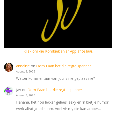
Kliek om die Kombiekiehier App af te laai.
annelise
on
Oom Faan het die regte spanner.
August 3, 2026
Watter kommentaar van jou is nie geplaas nie?
Jay
on
Oom Faan het die regte spanner.
August 3, 2026
Hahaha, het nou lekker gelees. sexy en 'n bietjie humor,
werk altyd goed saam. Voel vir my die kan amper…