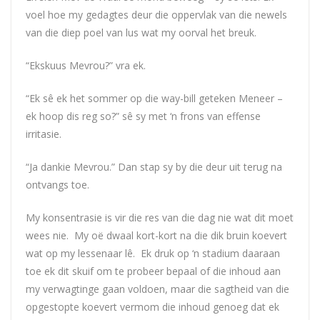
voel hoe my gedagtes deur die oppervlak van die newels
van die diep poel van lus wat my oorval het breuk.
“Ekskuus Mevrou?” vra ek.
“Ek sê ek het sommer op die way-bill geteken Meneer –
ek hoop dis reg so?” sê sy met ‘n frons van effense
irritasie.
“Ja dankie Mevrou.” Dan stap sy by die deur uit terug na
ontvangs toe.
My konsentrasie is vir die res van die dag nie wat dit moet
wees nie. My oë dwaal kort-kort na die dik bruin koevert
wat op my lessenaar lê. Ek druk op ‘n stadium daaraan
toe ek dit skuif om te probeer bepaal of die inhoud aan
my verwagtinge gaan voldoen, maar die sagtheid van die
opgestopte koevert vermom die inhoud genoeg dat ek