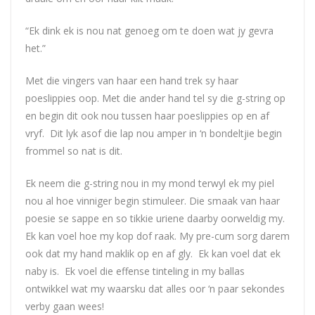
“Ek dink ek is nou nat genoeg om te doen wat jy gevra
het.”
Met die vingers van haar een hand trek sy haar
poeslippies oop. Met die ander hand tel sy die g-string op
en begin dit ook nou tussen haar poeslippies op en af
vryf. Dit lyk asof die lap nou amper in ‘n bondeltjie begin
frommel so nat is dit.
Ek neem die g-string nou in my mond terwyl ek my piel
nou al hoe vinniger begin stimuleer. Die smaak van haar
poesie se sappe en so tikkie uriene daarby oorweldig my.
Ek kan voel hoe my kop dof raak. My pre-cum sorg darem
ook dat my hand maklik op en af gly. Ek kan voel dat ek
naby is. Ek voel die effense tinteling in my ballas
ontwikkel wat my waarsku dat alles oor ‘n paar sekondes
verby gaan wees!