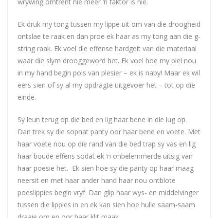
wrywing omtrent nie meer ‘n faktor is nie.
Ek druk my tong tussen my lippe uit om van die droogheid
ontslae te raak en dan proe ek haar as my tong aan die g-
string raak. Ek voel die effense hardgeit van die materiaal
waar die slym drooggeword het. Ek voel hoe my piel nou
in my hand begin pols van plesier – ek is naby! Maar ek wil
eers sien of sy al my opdragte uitgevoer het – tot op die
einde.
Sy leun terug op die bed en lig haar bene in die lug op.
Dan trek sy die sopnat panty oor haar bene en voete. Met
haar voete nou op die rand van die bed trap sy vas en lig
haar boude effens sodat ek ‘n onbelemmerde uitsig van
haar poesie het. Ek sien hoe sy die panty op haar maag
neersit en met haar ander hand haar nou ontblote
poeslippies begin vryf. Dan glip haar wys- en middelvinger
tussen die lippies in en ek kan sien hoe hulle saam-saam
draaie om en oor haar klit maak.