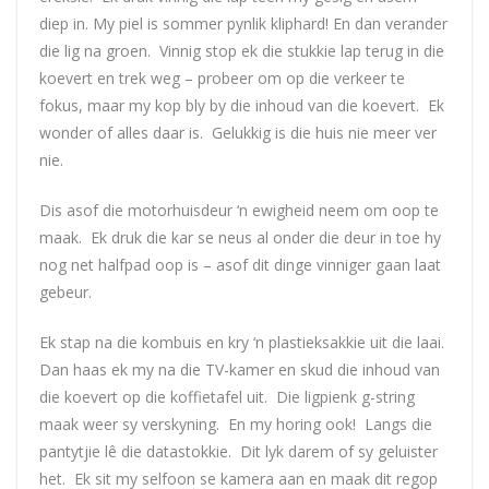
diep in. My piel is sommer pynlik kliphard! En dan verander
die lig na groen. Vinnig stop ek die stukkie lap terug in die
koevert en trek weg – probeer om op die verkeer te
fokus, maar my kop bly by die inhoud van die koevert. Ek
wonder of alles daar is. Gelukkig is die huis nie meer ver
nie.
Dis asof die motorhuisdeur ‘n ewigheid neem om oop te
maak. Ek druk die kar se neus al onder die deur in toe hy
nog net halfpad oop is – asof dit dinge vinniger gaan laat
gebeur.
Ek stap na die kombuis en kry ‘n plastieksakkie uit die laai.
Dan haas ek my na die TV-kamer en skud die inhoud van
die koevert op die koffietafel uit. Die ligpienk g-string
maak weer sy verskyning. En my horing ook! Langs die
pantytjie lê die datastokkie. Dit lyk darem of sy geluister
het. Ek sit my selfoon se kamera aan en maak dit regop