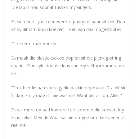
Die lap is nou sopnat tussen my vingers.
Ek sien hoe sy die deurweekte panty uit haar uittrek. Dan
sit sy dit in ‘n bruin koevert – een van daai opgestoptes.
Die skerm raak donker.
Ek maak die plastieksakkie oop en sit die pienk g-string
daarin. Dan kyk ek in die lens van my selfoonkamera en
sê:
“Trek hierdie aan sodra jy die pakkie oopmaak. Dra dit vir
‘n dag. En jy mag dit nie was nie. Want dis vir jou. Alles.”
Ek sal more op pad kantoor toe sommer die koevert kry.
Ek is seker Mev de Waal sal nie omgee om die koerier te
reël nie.