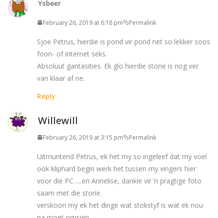
Ysbeer
February 26, 2019 at 6:18 pm
Permalink
Sjoe Petrus, hierdie is pond vir pond net so lekker soos
foon- of internet seks.
Absoluut gantasities. Ek glo hierdie storie is nog ver
van klaar af ne.
Reply
Willewill
February 26, 2019 at 3:15 pm
Permalink
Uitmuntend Petrus, ek het my so ingeleef dat my voel
ook kliphard begin werk het tussen my vingers hier
voor die PC…..en Annelise, dankie vir ‘n pragtige foto
saam met die storie.
verskoon my ek het dinge wat stokstyf is wat ek nou
na moet omsien