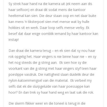
Sy strek haar hand na die kamera uit (ek neem aan dis
haar selfoon) en draai dit sodat mens die kantoor
heeltemal kan sien. Die deur staan oop en net daar buite
kan mens ‘n tiksterpoel sien met mense wat by hulle
hokkies sit en werk. Daar loop selfs mense verby. Ek
besef dat daar enige oomblik iemand by haar kantoor kan
instap!
Dan draai die kamera terug – en ek sien dat sy nou haar
rok opgelig het. Haar vingers is nie binne haar nie – en sy
het nog steeds die g-string aan. Ek sien hoe sy die
voorkant van die g-string met haar vingers styf teen haar
poeslippe vasdruk. Die nattigheid slaan duidelik deur die
nylon-katoenmengsel van die material. Ek verbeel my
selfs dat ek die slurpgeluide van haar poessappe kan
hoor? En dan trek sy haar hand weg en laat sak die rok.
Die skerm flikker weer en die toneel is terug in die