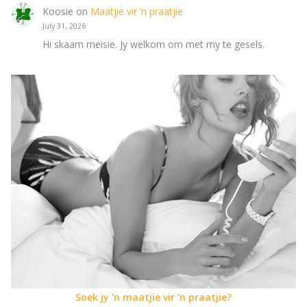
Koosie
on
Maatjie vir ‘n praatjie
July 31, 2026
Hi skaam meisie. Jy welkom om met my te gesels.
Soek jy 'n maatjie vir 'n praatjie?