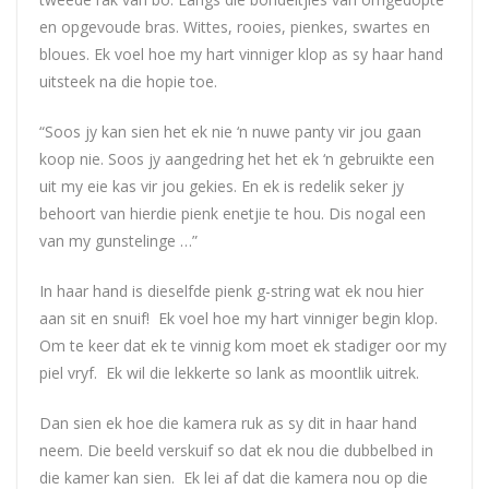
en opgevoude bras. Wittes, rooies, pienkes, swartes en
bloues. Ek voel hoe my hart vinniger klop as sy haar hand
uitsteek na die hopie toe.
“Soos jy kan sien het ek nie ‘n nuwe panty vir jou gaan
koop nie. Soos jy aangedring het het ek ‘n gebruikte een
uit my eie kas vir jou gekies. En ek is redelik seker jy
behoort van hierdie pienk enetjie te hou. Dis nogal een
van my gunstelinge …”
In haar hand is dieselfde pienk g-string wat ek nou hier
aan sit en snuif! Ek voel hoe my hart vinniger begin klop.
Om te keer dat ek te vinnig kom moet ek stadiger oor my
piel vryf. Ek wil die lekkerte so lank as moontlik uitrek.
Dan sien ek hoe die kamera ruk as sy dit in haar hand
neem. Die beeld verskuif so dat ek nou die dubbelbed in
die kamer kan sien. Ek lei af dat die kamera nou op die