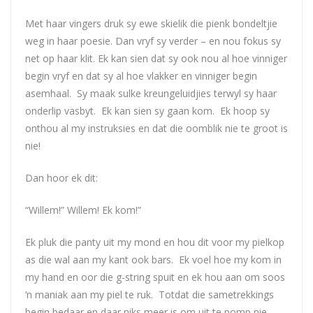
Met haar vingers druk sy ewe skielik die pienk bondeltjie
weg in haar poesie. Dan vryf sy verder – en nou fokus sy
net op haar klit. Ek kan sien dat sy ook nou al hoe vinniger
begin vryf en dat sy al hoe vlakker en vinniger begin
asemhaal. Sy maak sulke kreungeluidjies terwyl sy haar
onderlip vasbyt. Ek kan sien sy gaan kom. Ek hoop sy
onthou al my instruksies en dat die oomblik nie te groot is
nie!
Dan hoor ek dit:
“Willem!” Willem! Ek kom!”
Ek pluk die panty uit my mond en hou dit voor my pielkop
as die wal aan my kant ook bars. Ek voel hoe my kom in
my hand en oor die g-string spuit en ek hou aan om soos
‘n maniak aan my piel te ruk. Totdat die sametrekkings
begin bedaar en daar niks meer is om uit te pomp nie.