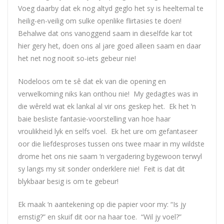
Voeg daarby dat ek nog altyd geglo het sy is heeltemal te
heilig-en-veilig om sulke openlike flirtasies te doen!
Behalwe dat ons vanoggend saam in dieselfde kar tot
hier gery het, doen ons al jare goed alleen saam en daar
het net nog nooit so-iets gebeur nie!
Nodeloos om te sê dat ek van die opening en
verwelkoming niks kan onthou nie! My gedagtes was in
die wêreld wat ek lankal al vir ons geskep het. Ek het ‘n
baie besliste fantasie-voorstelling van hoe haar
vroulikheid lyk en selfs voel. Ek het ure om gefantaseer
oor die liefdesproses tussen ons twee maar in my wildste
drome het ons nie saam ‘n vergadering bygewoon terwyl
sy langs my sit sonder onderklere nie! Feit is dat dit
blykbaar besig is om te gebeur!
Ek maak ‘n aantekening op die papier voor my: “Is jy
ernstig?” en skuif dit oor na haar toe. “Wil jy voel?”