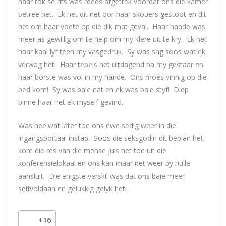
haar rok se rits was reeds afgetrek voordat ons die kamer
betree het. Ek het dit net oor haar skouers gestoot en dit
het om haar voete op die dik mat geval. Haar hande was
meer as gewillig om te help om my klere uit te kry. Ek het
haar kaal lyf teen my vasgedruk. Sy was sag soos wat ek
verwag het. Haar tepels het uitdagend na my gestaar en
haar borste was vol in my hande. Ons moes vinnig op die
bed kom! Sy was baie nat en ek was baie styf! Diep
binne haar het ek myself gevind.
Was heelwat later toe ons ewe sedig weer in die
ingangsportaal instap. Soos die seksgodin dit beplan het,
kom die res van die mense juis net toe uit die
konferensielokaal en ons kan maar net weer by hulle
aansluit. Die enigste verskil was dat ons baie meer
selfvoldaan en gelukkig gelyk het!
+16