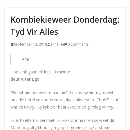
Kombiekieweer Donderdag:
Tyd Vir Alles
September 13, 2018
annelise
6 Comments
+16
Hoe lank gaan ek lees:
3
minute
deur Alter Ego
“Ek het nie onderklere aan nie”, fluister sy vir my terwyl
ons die hotel se konferensielokaal binnestap. “Huh?” is al
wat ek uitkry. Sy kyk oor haar skouer en glimlag vir my.
Ek is heeltemal verslae! Ek vrek oor haar en sy weet dit.
Maar nog altyd hou sy my op ‘n goeie veilige afstand!