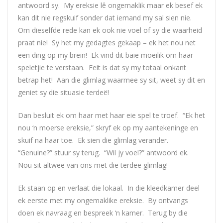
antwoord sy. My ereksie lê ongemaklik maar ek besef ek
kan dit nie regskuif sonder dat iemand my sal sien nie.
Om dieselfde rede kan ek ook nie voel of sy die waarheid
praat nie! Sy het my gedagtes gekaap – ek het nou net
een ding op my brein! Ek vind dit baie moeilik om haar
speletjie te verstaan. Feit is dat sy my totaal onkant
betrap het! Aan die glimlag waarmee sy sit, weet sy dit en
geniet sy die situasie terdeë!
Dan besluit ek om haar met haar eie spel te troef. “Ek het
nou ‘n moerse ereksie,” skryf ek op my aantekeninge en
skuif na haar toe. Ek sien die glimlag verander.
“Genuine?” stuur sy terug. “Wil jy voel?” antwoord ek.
Nou sit altwee van ons met die terdeë glimlag!
Ek staan op en verlaat die lokaal. In die kleedkamer deel
ek eerste met my ongemaklike ereksie. By ontvangs
doen ek navraag en bespreek ‘n kamer. Terug by die