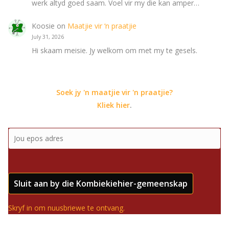
werk altyd goed saam. Voel vir my die kan amper…
Koosie
on
Maatjie vir ‘n praatjie
July 31, 2026
Hi skaam meisie. Jy welkom om met my te gesels.
Soek jy 'n maatjie vir 'n praatjie?
Kliek hier
.
Sluit aan by die Kombiekiehier-gemeenskap
Skryf in om nuusbriewe te ontvang.