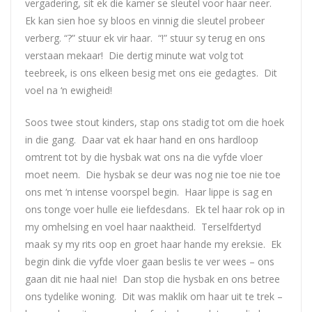
vergadering, sit ek die kamer se sleutel voor haar neer.
Ek kan sien hoe sy bloos en vinnig die sleutel probeer
verberg. “?” stuur ek vir haar. “!” stuur sy terug en ons
verstaan mekaar! Die dertig minute wat volg tot
teebreek, is ons elkeen besig met ons eie gedagtes. Dit
voel na ‘n ewigheid!
Soos twee stout kinders, stap ons stadig tot om die hoek
in die gang. Daar vat ek haar hand en ons hardloop
omtrent tot by die hysbak wat ons na die vyfde vloer
moet neem. Die hysbak se deur was nog nie toe nie toe
ons met ‘n intense voorspel begin. Haar lippe is sag en
ons tonge voer hulle eie liefdesdans. Ek tel haar rok op in
my omhelsing en voel haar naaktheid. Terselfdertyd
maak sy my rits oop en groet haar hande my ereksie. Ek
begin dink die vyfde vloer gaan beslis te ver wees – ons
gaan dit nie haal nie! Dan stop die hysbak en ons betree
ons tydelike woning. Dit was maklik om haar uit te trek –