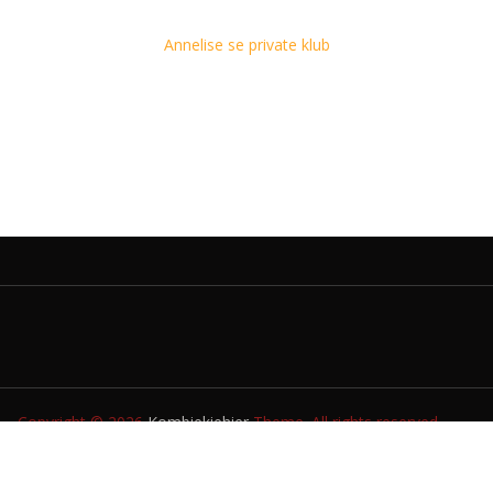
Annelise se private klub
Copyright © 2026
Kombiekiehier
Theme. All rights reserved.
TUIS