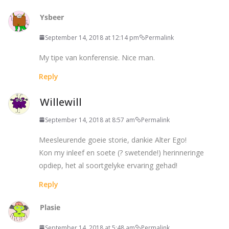
Ysbeer
September 14, 2018 at 12:14 pm
Permalink
My tipe van konferensie. Nice man.
Reply
Willewill
September 14, 2018 at 8:57 am
Permalink
Meesleurende goeie storie, dankie Alter Ego!
Kon my inleef en soete (? swetende!) herinneringe
opdiep, het al soortgelyke ervaring gehad!
Reply
Plasie
September 14, 2018 at 5:48 am
Permalink