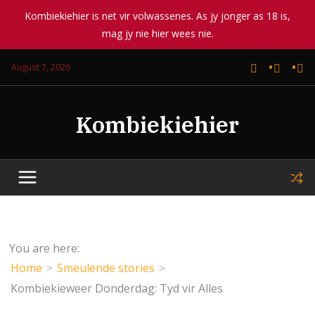
Kombiekiehier is net vir volwassenes. As jy jonger as 18 is,
mag jy nie hier wees nie.
Skip
August 7, 2026
to
content
Kombiekiehier
You are here:
Home
Smeulende stories
Kombiekieweer Donderdag: Tyd vir Alles