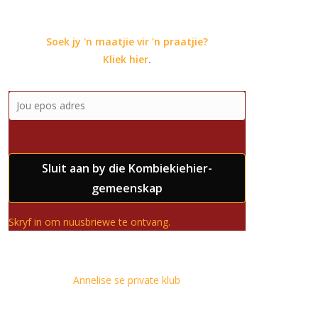
Soek jy 'n maatjie vir 'n praatjie?
Kliek hier
.
Sluit aan by die Kombiekiehier-
gemeenskap
Skryf in om nuusbriewe te ontvang.
Annelise se private klub