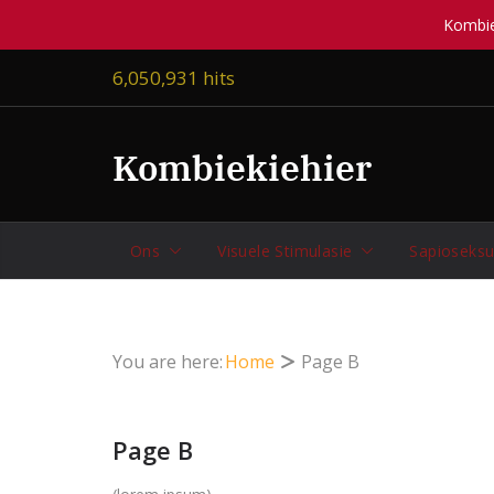
Kombiek
Skip
6,050,931 hits
to
content
Kombiekiehier
Ons
Visuele Stimulasie
Sapioseksu
You are here:
Home
Page B
Page B