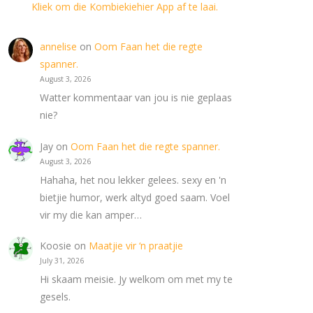
Kliek om die Kombiekiehier App af te laai.
annelise
on
Oom Faan het die regte
spanner.
August 3, 2026
Watter kommentaar van jou is nie geplaas
nie?
Jay
on
Oom Faan het die regte spanner.
August 3, 2026
Hahaha, het nou lekker gelees. sexy en 'n
bietjie humor, werk altyd goed saam. Voel
vir my die kan amper…
Koosie
on
Maatjie vir ‘n praatjie
July 31, 2026
Hi skaam meisie. Jy welkom om met my te
gesels.