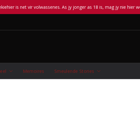
iehier is net vir volwassenes. As jy jonger as 18 is, mag jy nie hier w
eel
Memoires
Smeulende Stories