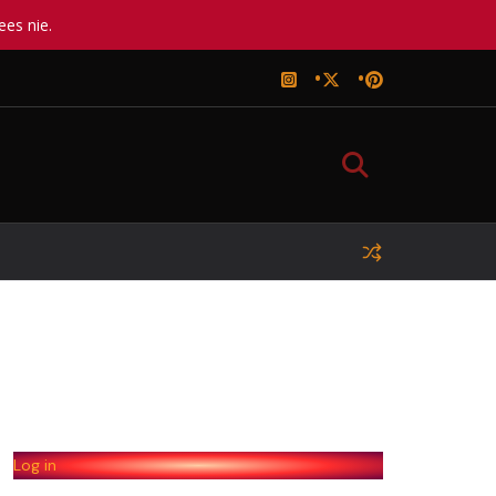
ees nie.
Log in