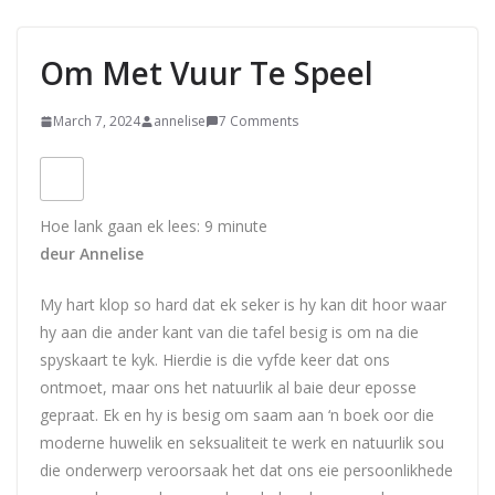
Om Met Vuur Te Speel
March 7, 2024
annelise
7 Comments
Hoe lank gaan ek lees:
9
minute
deur Annelise
My hart klop so hard dat ek seker is hy kan dit hoor waar
hy aan die ander kant van die tafel besig is om na die
spyskaart te kyk. Hierdie is die vyfde keer dat ons
ontmoet, maar ons het natuurlik al baie deur eposse
gepraat. Ek en hy is besig om saam aan ‘n boek oor die
moderne huwelik en seksualiteit te werk en natuurlik sou
die onderwerp veroorsaak het dat ons eie persoonlikhede