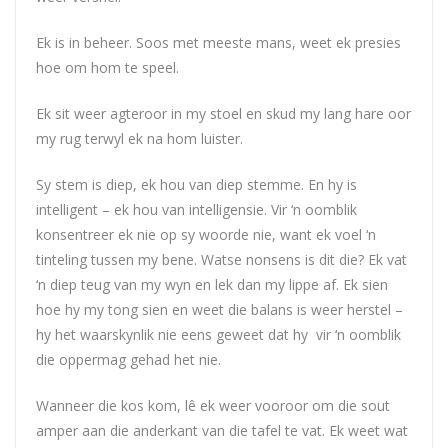
Ek is in beheer. Soos met meeste mans, weet ek presies
hoe om hom te speel.
Ek sit weer agteroor in my stoel en skud my lang hare oor
my rug terwyl ek na hom luister.
Sy stem is diep, ek hou van diep stemme. En hy is
intelligent – ek hou van intelligensie. Vir ‘n oomblik
konsentreer ek nie op sy woorde nie, want ek voel ‘n
tinteling tussen my bene. Watse nonsens is dit die? Ek vat
‘n diep teug van my wyn en lek dan my lippe af. Ek sien
hoe hy my tong sien en weet die balans is weer herstel –
hy het waarskynlik nie eens geweet dat hy vir ‘n oomblik
die oppermag gehad het nie.
Wanneer die kos kom, lê ek weer vooroor om die sout
amper aan die anderkant van die tafel te vat. Ek weet wat