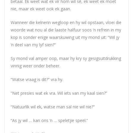
betaal. Ek weet wat ek vir hom wil sê, ek weet ek moet
nie, maar ek weet ook ek gaan.
Wanneer die kelnerin wegloop en hy wil opstaan, vloei die
woorde wat nou al die laaste halfuur soos ‘n refrein in my
kop is sonder enige waarskuwing uit my mond uit: “Wil jy
‘n deel van my lyf sien?”
Sy mond val amper oop, maar hy kry sy gesigsuitdrukking
vinnig weer onder beheer.
“Watse vraag is dit?” vra hy.
“Net presies wat ek vra. Wil iets van my kaal sien?”
“Natuurlik wil ek, watse man sal nie wil nie?”
“As jy wil … kan ons ‘n … speletjie speel.”