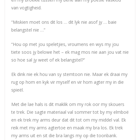
van vogtigheid.
“Miskien moet ons dit los … dit lyk nie asof jy … baie
belangstel nie …”
“Hou op met jou speletjies, vroumens en wys my jou
tiete soos jy belowe het – ek mag mos nie aan jou vat nie
so hoe sal jy weet of ek belangstel?”
Ek dink nie ek hou van sy stemtoon nie. Maar ek draai my
rug op hom en kyk vir myself en vir hom agter my in die
spieël.
Met die lae hals is dit maklik om my rok oor my skouers
te trek. Die sagte materiaal val sommer tot by my elmboë
en ek trek my arms deur dat dit tot om my middel val. Ek
reik met my arms agtertoe en maak my bra los. Ek trek
my arms uit en sit die bra langs my op die toonbank.