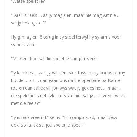
“Watse speletjie?”
“Daar is reels … as jy mag sien, maar nie mag vat nie …
sal jy belangstel?”
Hy glimlag en lê terug in sy stoel terwyl hy sy arms voor
sy bors vou.
“Miskien, hoe sal die speletjie van jou werk.”
“Jy kan kies … wat jy wil sien. Kies tussen my boobs of my
boude … en … dan gaan ons na die openbare badkamer
toe en dan sal ek vir jou wys wat jy gekies het … maar …
die speletjie is net kyk .. niks vat nie. Sal jy … tevrede wees
met die reels?”
“Jy is baie vreemd,” sê hy. “En complicated, maar sexy
ook. So ja, ek sal jou speletjie speel.”