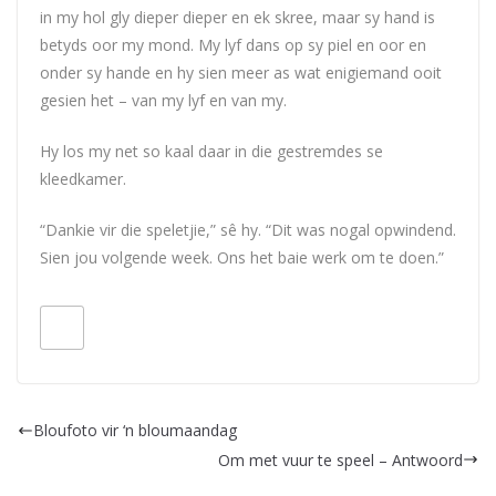
in my hol gly dieper dieper en ek skree, maar sy hand is
betyds oor my mond. My lyf dans op sy piel en oor en
onder sy hande en hy sien meer as wat enigiemand ooit
gesien het – van my lyf en van my.
Hy los my net so kaal daar in die gestremdes se
kleedkamer.
“Dankie vir die speletjie,” sê hy. “Dit was nogal opwindend.
Sien jou volgende week. Ons het baie werk om te doen.”
Bloufoto vir ‘n bloumaandag
Om met vuur te speel – Antwoord