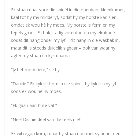
Ek staan daar voor die spieël in die openbare kleedkamer,
kaal tot by my middellyf, sodat hy my borste kan sien
omdat ek wou hê hy moes. My borste is ferm en my
tepels groot. Ek buk stadig vorentoe op my elmboeë
sodat dit hang onder my lyf – dit hang in die wasbak in,
maar dit is steeds duidelik sigbaar – ook van waar hy
agter my staan en kyk daarna.
“Jy het mooi tiete,” sê hy.
“Dankie.” Ek kyk vir hom in die spieël, hy kyk vir my lyf
soos ek wou hê hy moes.
“Ek gaan aan hulle vat.”
“Nee! Dis nie deel van die reels nie!”
Ek wil regop kom, maar hy staan nou met sy bene teen