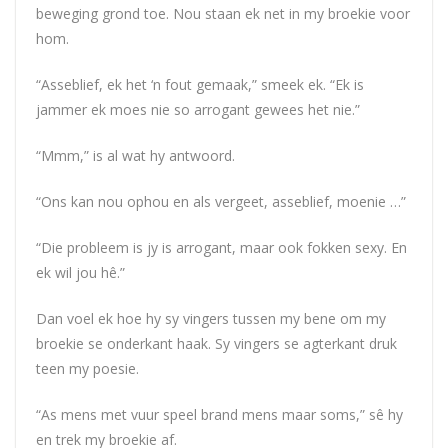
beweging grond toe. Nou staan ek net in my broekie voor
hom.
“Asseblief, ek het ‘n fout gemaak,” smeek ek. “Ek is
jammer ek moes nie so arrogant gewees het nie.”
“Mmm,” is al wat hy antwoord.
“Ons kan nou ophou en als vergeet, asseblief, moenie …”
“Die probleem is jy is arrogant, maar ook fokken sexy. En
ek wil jou hê.”
Dan voel ek hoe hy sy vingers tussen my bene om my
broekie se onderkant haak. Sy vingers se agterkant druk
teen my poesie.
“As mens met vuur speel brand mens maar soms,” sê hy
en trek my broekie af.