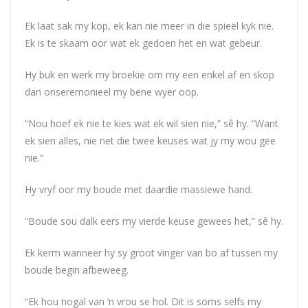
Ek laat sak my kop, ek kan nie meer in die spieël kyk nie.
Ek is te skaam oor wat ek gedoen het en wat gebeur.
Hy buk en werk my broekie om my een enkel af en skop
dan onseremonieel my bene wyer oop.
“Nou hoef ek nie te kies wat ek wil sien nie,” sê hy. “Want
ek sien alles, nie net die twee keuses wat jy my wou gee
nie.”
Hy vryf oor my boude met daardie massiewe hand.
“Boude sou dalk eers my vierde keuse gewees het,” sê hy.
Ek kerm wanneer hy sy groot vinger van bo af tussen my
boude begin afbeweeg.
“Ek hou nogal van ‘n vrou se hol. Dit is soms selfs my