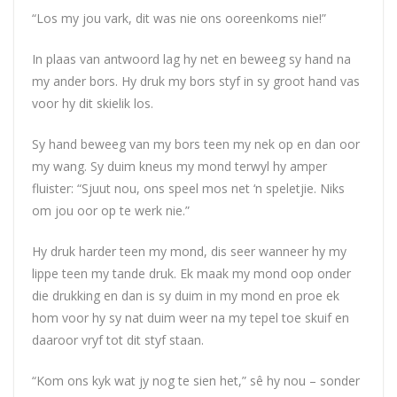
“Los my jou vark, dit was nie ons ooreenkoms nie!”
In plaas van antwoord lag hy net en beweeg sy hand na
my ander bors. Hy druk my bors styf in sy groot hand vas
voor hy dit skielik los.
Sy hand beweeg van my bors teen my nek op en dan oor
my wang. Sy duim kneus my mond terwyl hy amper
fluister: “Sjuut nou, ons speel mos net ‘n speletjie. Niks
om jou oor op te werk nie.”
Hy druk harder teen my mond, dis seer wanneer hy my
lippe teen my tande druk. Ek maak my mond oop onder
die drukking en dan is sy duim in my mond en proe ek
hom voor hy sy nat duim weer na my tepel toe skuif en
daaroor vryf tot dit styf staan.
“Kom ons kyk wat jy nog te sien het,” sê hy nou – sonder