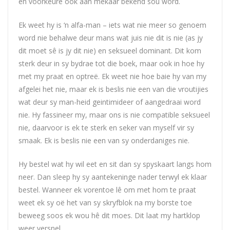
en voorkeure ook aan mekaar bekend sou word.
Ek weet hy is ‘n alfa-man – iets wat nie meer so genoem
word nie behalwe deur mans wat juis nie dit is nie (as jy
dit moet sê is jy dit nie) en seksueel dominant. Dit kom
sterk deur in sy bydrae tot die boek, maar ook in hoe hy
met my praat en optreë. Ek weet nie hoe baie hy van my
afgelei het nie, maar ek is beslis nie een van die vroutijies
wat deur sy man-heid geintimideer of aangedraai word
nie. Hy fassineer my, maar ons is nie compatible seksueel
nie, daarvoor is ek te sterk en seker van myself vir sy
smaak. Ek is beslis nie een van sy onderdaniges nie.
Hy bestel wat hy wil eet en sit dan sy spyskaart langs hom
neer. Dan sleep hy sy aantekeninge nader terwyl ek klaar
bestel. Wanneer ek vorentoe lê om met hom te praat
weet ek sy oë het van sy skryfblok na my borste toe
beweeg soos ek wou hê dit moes. Dit laat my hartklop
weer versnel.