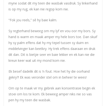
myne sodat dit my teen die wasbak vasdruk. Sy linkerhand
is op my rug, ek kan nie regop kom nie.
“Fok jou reels,” sê hy baie kalm.
Sy regterhand beweeg om my lyf en vou oor my bors. Sy
hand is warm en maak amper my hele bors toe. Dan skuif
hy sy palm effens dat hy my tepel tussen sy duim en
middelvinger kan beetkry. Hy trek effens daaraan en druk
dit dan. Dit is bietjie seer en baie lekker en ek kan nie die
kreun keer wat uit my mond kom nie.
Ek besef dadelik dit is ‘n fout. Hoe het hy die oorhand
gekry?! Ek was veronder stel om in beheer te wees!
Om op te maak vir my gebrek aan konsentrasie begin ek
stoei om los te kom. Ek beweeg amper niks nie so vas
pen hy my teen die wasbak.