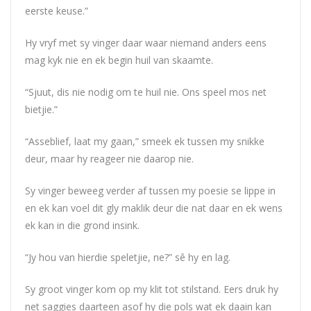
eerste keuse.”
Hy vryf met sy vinger daar waar niemand anders eens
mag kyk nie en ek begin huil van skaamte.
“Sjuut, dis nie nodig om te huil nie. Ons speel mos net
bietjie.”
“Asseblief, laat my gaan,” smeek ek tussen my snikke
deur, maar hy reageer nie daarop nie.
Sy vinger beweeg verder af tussen my poesie se lippe in
en ek kan voel dit gly maklik deur die nat daar en ek wens
ek kan in die grond insink.
“Jy hou van hierdie speletjie, ne?” sê hy en lag.
Sy groot vinger kom op my klit tot stilstand. Eers druk hy
net saggies daarteen asof hy die pols wat ek daain kan