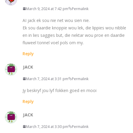
March 9, 2024 at 7:42 pm
Permalink
AI jack ek sou nie net wou sien nie.
Ek sou daardie knoppie wou lek, die lippies wou nibble
en in lies saggies but, die nektar wou proe en daardie
fluweel tonnel voel pols om my.
Reply
JACK
March 7, 2024 at 3:31 pm
Permalink
Jy beskryf jou lyf fokken goed en mooi
Reply
JACK
March 7, 2024 at 3:30 pm
Permalink