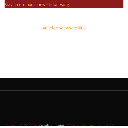
Skryf in om nuusbriewe te ontvang.
Annelise se private klub
Copyright © 2026
Kombiekiehier
Theme. All rights reserved.