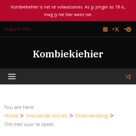
Kombiekiehier is net vir volwassenes. As jy jonger as 18 is,
mag jy nie hier wees nie.
Skip
August 9, 2026
to
content
Kombiekiehier
You are here:
Home
Smeulende stories
Onderwerping
Om met vuur te speel