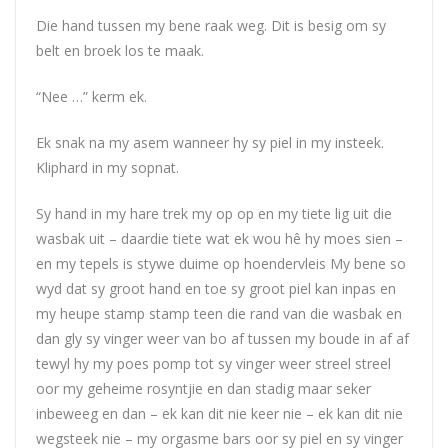
Die hand tussen my bene raak weg. Dit is besig om sy
belt en broek los te maak.
“Nee …” kerm ek.
Ek snak na my asem wanneer hy sy piel in my insteek.
Kliphard in my sopnat.
Sy hand in my hare trek my op op en my tiete lig uit die
wasbak uit – daardie tiete wat ek wou hê hy moes sien –
en my tepels is stywe duime op hoendervleis My bene so
wyd dat sy groot hand en toe sy groot piel kan inpas en
my heupe stamp stamp teen die rand van die wasbak en
dan gly sy vinger weer van bo af tussen my boude in af af
tewyl hy my poes pomp tot sy vinger weer streel streel
oor my geheime rosyntjie en dan stadig maar seker
inbeweeg en dan – ek kan dit nie keer nie – ek kan dit nie
wegsteek nie – my orgasme bars oor sy piel en sy vinger