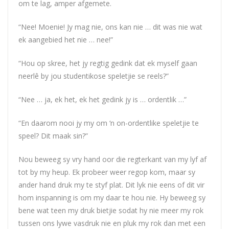
om te lag, amper afgemete.
“Nee! Moenie! Jy mag nie, ons kan nie … dit was nie wat
ek aangebied het nie … nee!”
“Hou op skree, het jy regtig gedink dat ek myself gaan
neerlê by jou studentikose speletjie se reels?”
“Nee … ja, ek het, ek het gedink jy is … ordentlik …”
“En daarom nooi jy my om ‘n on-ordentlike speletjie te
speel? Dit maak sin?”
Nou beweeg sy vry hand oor die regterkant van my lyf af
tot by my heup. Ek probeer weer regop kom, maar sy
ander hand druk my te styf plat. Dit lyk nie eens of dit vir
hom inspanning is om my daar te hou nie. Hy beweeg sy
bene wat teen my druk bietjie sodat hy nie meer my rok
tussen ons lywe vasdruk nie en pluk my rok dan met een