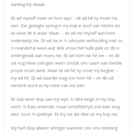
aandag bly dwaal.
Ek wil myself meer vir hom wys – ek wil hê hy moet my
sien. Die gedagte spring in my kop in asof van nerens en
ek weet dit is waar. Maar … ek wil nie myself aan hom
onderwerp nie. Ek wil nie in ‘n seksuele verhouding met so
‘n neandertal wees wat dink vroue het hulle plek en dit is
ondergeskik aan mans nie. Ek wil hom nie hê nie – en dit
sal nog meer onlogies wees omdat ons saam aan hierdie
projek moet werk. Maar ek wil hê hy moet my begeer –
my wil hê. Ek wil daardie mag oor hom hê – en dit sal
versterk word as hy meer van my sien.
Ek sluk weer diep aan my wyn. ‘n Idee begin in my kop
vorm. ‘n Baie vreemde, maar terselfdertyd ook baie sexy
idee. Soos ‘n speletjie. Ek kry nie die idee uit my kop nie.
My hart klop alweer vinniger wanneer ons ons rekening