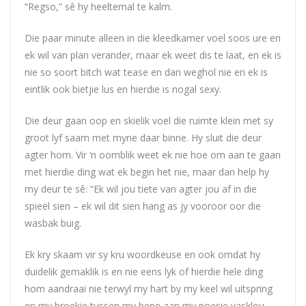
“Regso,” sê hy heeltemal te kalm.
Die paar minute alleen in die kleedkamer voel soos ure en
ek wil van plan verander, maar ek weet dis te laat, en ek is
nie so soort bitch wat tease en dan weghol nie en ek is
eintlik ook bietjie lus en hierdie is nogal sexy.
Die deur gaan oop en skielik voel die ruimte klein met sy
groot lyf saam met myne daar binne. Hy sluit die deur
agter hom. Vir ‘n oomblik weet ek nie hoe om aan te gaan
met hierdie ding wat ek begin het nie, maar dan help hy
my deur te sê: “Ek wil jou tiete van agter jou af in die
spieël sien – ek wil dit sien hang as jy vooroor oor die
wasbak buig.
Ek kry skaam vir sy kru woordkeuse en ook omdat hy
duidelik gemaklik is en nie eens lyk of hierdie hele ding
hom aandraai nie terwyl my hart by my keel wil uitspring
en my broekie tussen my bene aan my poesie vasklou