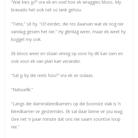
“Wat kies jy?” vra ek en voel hoe ek wraggies bloos. My
bravado het ook net so lank gehou.
“Tiete,” sê hy. “Of eerder, die res daarvan wat ek nog nie
vandag gesien het nie.” Hy glimlag weer, maar ek weet hy
koggel my ook.
Ek bloos weer en staan vinnig op voor hy dit kan sien en
ook voor ek van plan kan verander.
“Sal jy by die reels hou?” vra ek vir oulaas.
“Natuurlik.”
“Langs die dameskleedkamers op die boonste vlak is ‘n
kleedkamer vir gestemdes. Ek sal daar binne vir jou wag.
Gee net ‘n paar minute dat ons nie saam soontoe loop
nie.”