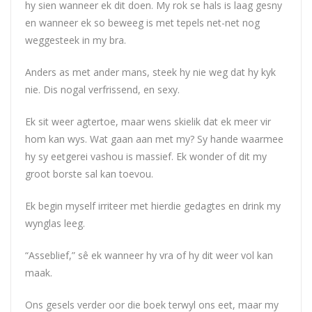
hy sien wanneer ek dit doen. My rok se hals is laag gesny
en wanneer ek so beweeg is met tepels net-net nog
weggesteek in my bra.
Anders as met ander mans, steek hy nie weg dat hy kyk
nie. Dis nogal verfrissend, en sexy.
Ek sit weer agtertoe, maar wens skielik dat ek meer vir
hom kan wys. Wat gaan aan met my? Sy hande waarmee
hy sy eetgerei vashou is massief. Ek wonder of dit my
groot borste sal kan toevou.
Ek begin myself irriteer met hierdie gedagtes en drink my
wynglas leeg.
“Asseblief,” sê ek wanneer hy vra of hy dit weer vol kan
maak.
Ons gesels verder oor die boek terwyl ons eet, maar my