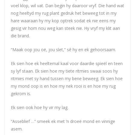
voel klop, wil vat. Dan begin hy daaroor vryf. Die hand wat
nog heeltyd my rug plant gedruk het beweeg tot in my
hare waaraan hy my kop optrek sodat ek nie eens my
gesig vir hom nou weg kan steek nie. Hy vryf my klit aan
die brand.
“Maak oop jou oë, jou slet,” sê hy en ek gehoorsaam.
Ek sien hoe ek heeltemal kaal voor daardie spieël en teen
sy lyf staan. Ek sien hoe my tiete ritmies swaai soos hy
ritmies met sy hand tussen my bene beweeg. Ek sien hoe
my mond oop is en hoe my nek rooi is en hoe my rug
gekrom is.
Ek sien ook hoe hy vir my lag.
“Asseblief …” smeek ek met ‘n droeë mond en vinnige
asem.