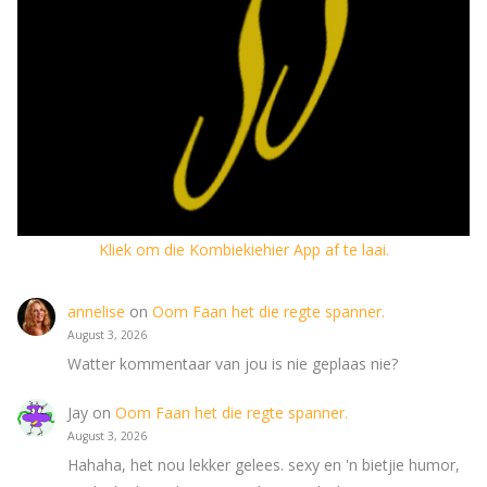
Kliek om die Kombiekiehier App af te laai.
annelise
on
Oom Faan het die regte spanner.
August 3, 2026
Watter kommentaar van jou is nie geplaas nie?
Jay
on
Oom Faan het die regte spanner.
August 3, 2026
Hahaha, het nou lekker gelees. sexy en 'n bietjie humor,