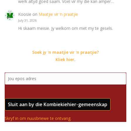
werk altyd goed saam. Voel vir my die kan amper…
Koosie
on
Maatjie vir ‘n praatjie
July 31, 2026
Hi skaam meisie. Jy welkom om met my te gesels.
Soek jy 'n maatjie vir 'n praatjie?
Kliek hier
.
Sluit aan by die Kombiekiehier-gemeenskap
Skryf in om nuusbriewe te ontvang.