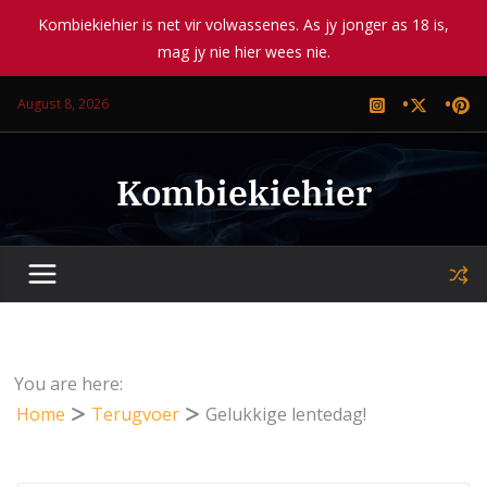
Kombiekiehier is net vir volwassenes. As jy jonger as 18 is,
mag jy nie hier wees nie.
Skip
August 8, 2026
to
content
Kombiekiehier
You are here:
Home
Terugvoer
Gelukkige lentedag!