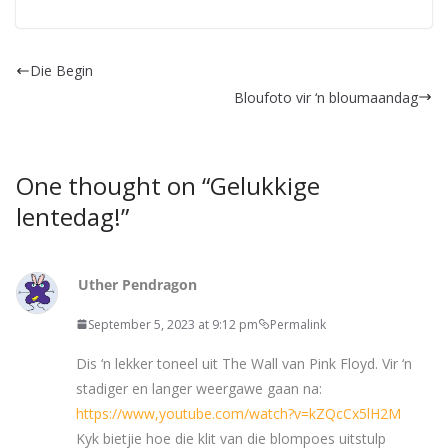
Die Begin
Bloufoto vir ‘n bloumaandag
One thought on “
Gelukkige
lentedag!
”
Uther Pendragon
September 5, 2023 at 9:12 pm
Permalink
Dis ‘n lekker toneel uit The Wall van Pink Floyd. Vir ‘n
stadiger en langer weergawe gaan na:
https://www,youtube.com/watch?v=kZQcCx5lH2M
Kyk bietjie hoe die klit van die blompoes uitstulp