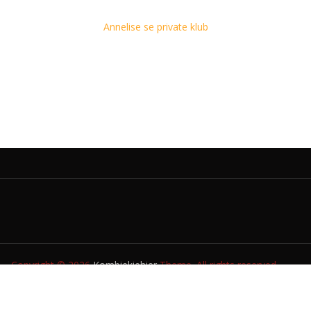
Annelise se private klub
Copyright © 2026
Kombiekiehier
Theme. All rights reserved.
TUIS