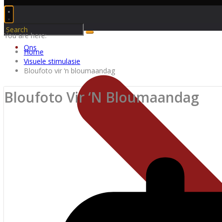
You are here:
Ons
Home
Visuele stimulasie
Bloufoto vir ‘n bloumaandag
Bloufoto Vir ‘n Bloumaandag