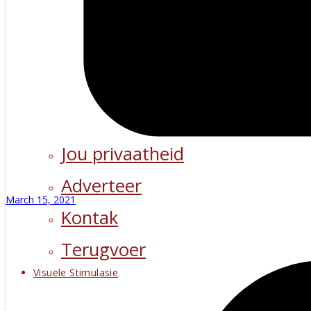
Jou privaatheid
Adverteer
March 15, 2021
Kontak
Terugvoer
Visuele Stimulasie