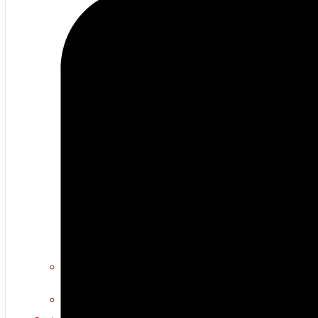
Erotiese kuns
Warm multimedia