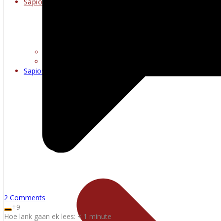
Sapioseksueel
Erotiese kuns
Warm multimedia
Sapioseksueel
2 Comments
+9
Hoe lank gaan ek lees:
< 1
minute