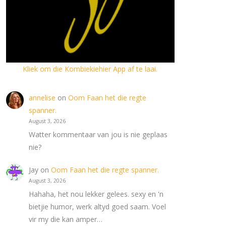
Kliek om die Kombiekiehier App af te laai.
annelise
on
Oom Faan het die regte
spanner.
August 3, 2026
Watter kommentaar van jou is nie geplaas
nie?
Jay
on
Oom Faan het die regte spanner.
August 3, 2026
Hahaha, het nou lekker gelees. sexy en 'n
bietjie humor, werk altyd goed saam. Voel
vir my die kan amper…