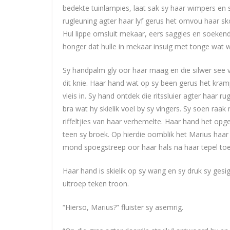
bedekte tuinlampies, laat sak sy haar wimpers en 
rugleuning agter haar lyf gerus het omvou haar s
Hul lippe omsluit mekaar, eers saggies en soeken
honger dat hulle in mekaar insuig met tonge wat w
Sy handpalm gly oor haar maag en die silwer see va
dit knie. Haar hand wat op sy been gerus het kram
vleis in. Sy hand ontdek die ritssluier agter haar 
bra wat hy skielik voel by sy vingers. Sy soen raak
riffeltjies van haar verhemelte. Haar hand het opg
teen sy broek. Op hierdie oomblik het Marius haar 
mond spoegstreep oor haar hals na haar tepel toe
Haar hand is skielik op sy wang en sy druk sy gesi
uitroep teken troon.
“Hierso, Marius?” fluister sy asemrig.