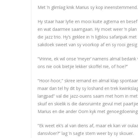
Met ‘n glimlag knik Marius sy kop ineenstemmend.
Hy staar haar lyfie en mooi kuite agterna en besef
en wat daarmee saamgaan. Hy moet weer ‘n plan 
die jazz trio. Hy’s geklee in ‘n ligblou safaripak m
sakdoek sweet van sy voorkop af en sy rooi gesig v
“Vrinne, ek wil onse ‘meyer’ namens almal bedank 
ons nie ook bietjie lekker skoffel nie, of hoe?”
“Hoor-hoor,” skree iemand en almal klap spontaan
maar dan tel hy dit by sy loshand en trek kwinkslag
langpad” val die jazz-ouens saam met hom in met g
skuif en skielik is die dansruimte gevul met paart
Marius en die ander Oom kyk met genoegdoening 
“Ek weet ek’s al van diens af, maar ek kan vir oul
dansvloer?” lag ‘n sagte stem weer by sy skouer.