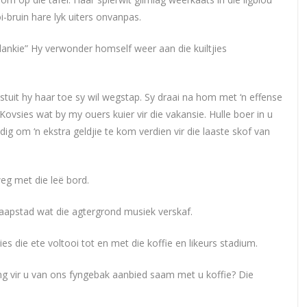
i-bruin hare lyk uiters onvanpas.
 dankie” Hy verwonder homself weer aan die kuiltjies
 stuit hy haar toe sy wil wegstap. Sy draai na hom met ‘n effense
 Kovsies wat by my ouers kuier vir die vakansie. Hulle boer in u
 om ‘n ekstra geldjie te kom verdien vir die laaste skof van
eg met die leë bord.
Kaapstad wat die agtergrond musiek verskaf.
es die ete voltooi tot en met die koffie en likeurs stadium.
ing vir u van ons fyngebak aanbied saam met u koffie? Die