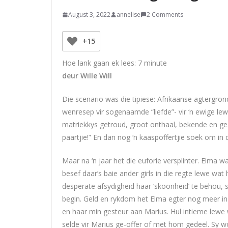
August 3, 2022
annelise
2 Comments
+15
Hoe lank gaan ek lees:
7
minute
deur Wille Will
Die scenario was die tipiese: Afrikaanse agtergrond
wenresep vir sogenaamde “liefde”- vir ‘n ewige le
matriekkys getroud, groot onthaal, bekende en gesi
paartjie!” En dan nog ‘n kaaspoffertjie soek om in 
Maar na ‘n jaar het die euforie versplinter. Elma w
besef daar’s baie ander girls in die regte lewe w
desperate afsydigheid haar ‘skoonheid’ te behou, 
begin. Geld en rykdom het Elma egter nog meer in ‘n 
en haar min gesteur aan Marius. Hul intieme lewe was
selde vir Marius ge-offer of met hom gedeel. Sy w