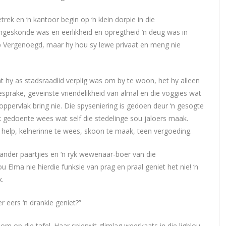
trek en ‘n kantoor begin op ‘n klein dorpie in die
geskonde was en eerlikheid en opregtheid ‘n deug was in
op Vergenoegd, maar hy hou sy lewe privaat en meng nie
t hy as stadsraadlid verplig was om by te woon, het hy alleen
esprake, geveinste vriendelikheid van almal en die voggies wat
ppervlak bring nie. Die spyseniering is gedoen deur ‘n gesogte
k gedoente wees wat self die stedelinge sou jaloers maak.
 help, kelnerinne te wees, skoon te maak, teen vergoeding.
 ander paartjies en ‘n ryk wewenaar-boer van die
 Elma nie hierdie funksie van prag en praal geniet het nie! ‘n
k.
r eers ‘n drankie geniet?”
 op die tafel. Haar spierwit glimlag weerkaats in die ligblou