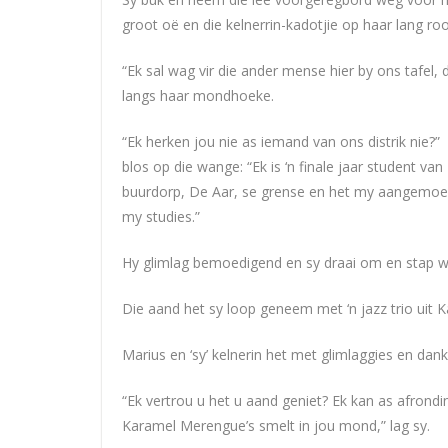
groot oë en die kelnerrin-kadotjie op haar lang roo
“Ek sal wag vir die ander mense hier by ons tafel,
langs haar mondhoeke.
“Ek herken jou nie as iemand van ons distrik nie?”
blos op die wange: “Ek is ‘n finale jaar student van
buurdorp, De Aar, se grense en het my aangemoedig
my studies.”
Hy glimlag bemoedigend en sy draai om en stap w
Die aand het sy loop geneem met ‘n jazz trio uit 
Marius en ‘sy’ kelnerin het met glimlaggies en danki
“Ek vertrou u het u aand geniet? Ek kan as afrond
Karamel Merengue’s smelt in jou mond,” lag sy.