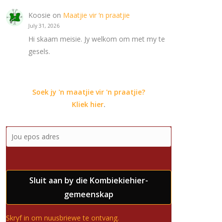
Koosie
on
Maatjie vir ‘n praatjie
July 31, 2026
Hi skaam meisie. Jy welkom om met my te
gesels.
Soek jy 'n maatjie vir 'n praatjie?
Kliek hier
.
Sluit aan by die Kombiekiehier-
gemeenskap
Skryf in om nuusbriewe te ontvang.