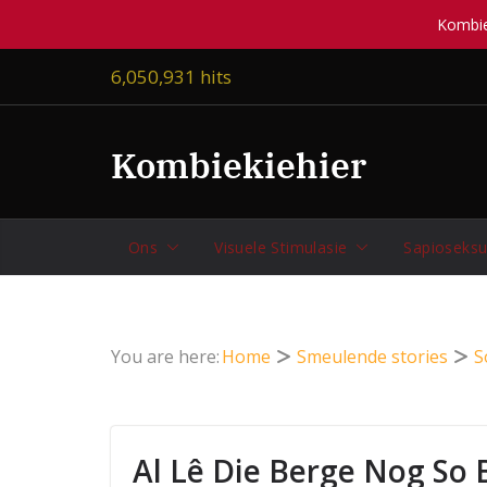
Kombiek
Skip
6,050,931 hits
to
content
Kombiekiehier
Ons
Visuele Stimulasie
Sapioseksu
You are here:
Home
Smeulende stories
S
Al Lê Die Berge Nog So 