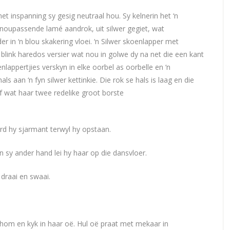
 inspanning sy gesig neutraal hou. Sy kelnerin het ‘n
n noupassende lamé aandrok, uit silwer gegiet, wat
 in ‘n blou skakering vloei. ‘n Silwer skoenlapper met
n blink haredos versier wat nou in golwe dy na net die een kant
lappertjies verskyn in elke oorbel as oorbelle en ‘n
s aan ‘n fyn silwer kettinkie. Die rok se hals is laag en die
f wat haar twee redelike groot borste
ord hy sjarmant terwyl hy opstaan.
 sy ander hand lei hy haar op die dansvloer.
 draai en swaai.
 hom en kyk in haar oë. Hul oë praat met mekaar in