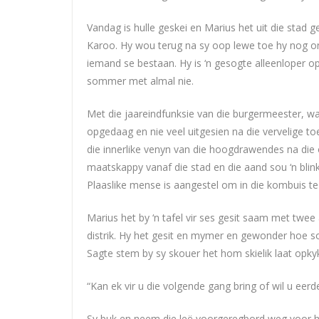
Vandag is hulle geskei en Marius het uit die stad ge
Karoo. Hy wou terug na sy oop lewe toe hy nog on
iemand se bestaan. Hy is ‘n gesogte alleenloper 
sommer met almal nie.
Met die jaareindfunksie van die burgermeester, wa
opgedaag en nie veel uitgesien na die vervelige to
die innerlike venyn van die hoogdrawendes na die o
maatskappy vanaf die stad en die aand sou ‘n blin
Plaaslike mense is aangestel om in die kombuis te
Marius het by ‘n tafel vir ses gesit saam met twee
distrik. Hy het gesit en mymer en gewonder hoe sou
Sagte stem by sy skouer het hom skielik laat opky
“Kan ek vir u die volgende gang bring of wil u eerde
Sy buk en neem die leë voorgeregbord weg voor hom