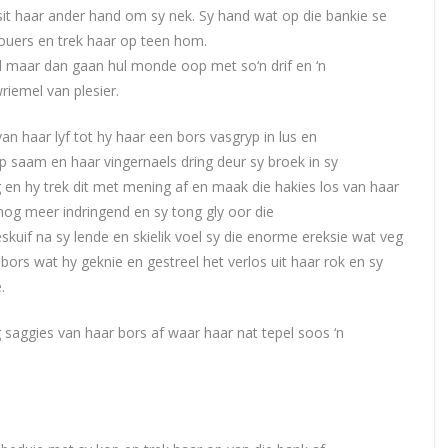
sit haar ander hand om sy nek. Sy hand wat op die bankie se
kouers en trek haar op teen hom.
d maar dan gaan hul monde oop met so‘n drif en ‘n
riemel van plesier.
n haar lyf tot hy haar een bors vasgryp in lus en
p saam en haar vingernaels dring deur sy broek in sy
rug en hy trek dit met mening af en maak die hakies los van haar
 nog meer indringend en sy tong gly oor die
eskuif na sy lende en skielik voel sy die enorme ereksie wat veg
bors wat hy geknie en gestreel het verlos uit haar rok en sy
.
g saggies van haar bors af waar haar nat tepel soos ‘n