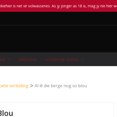
iehier is net vir volwassenes. As jy jonger as 18 is, mag jy nie hier w
eel
Memoires
Smeulende Stories
oete verleiding
Al lê die berge nog so blou
Blou