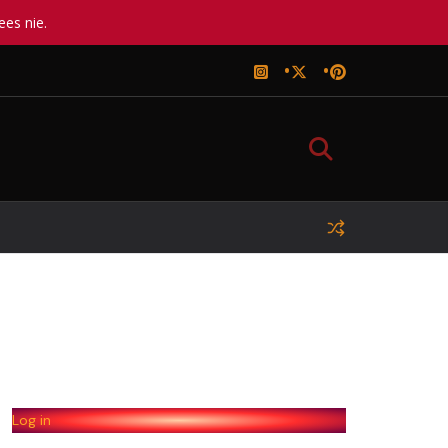
ees nie.
Log in