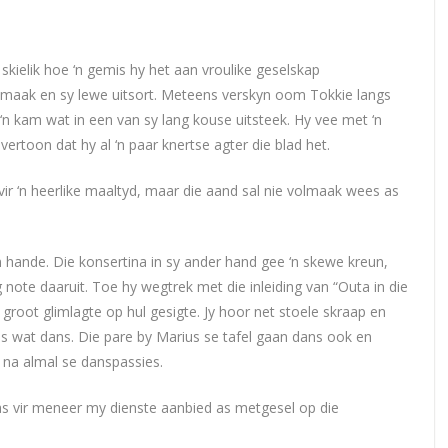
 skielik hoe ‘n gemis hy het aan vroulike geselskap
maak en sy lewe uitsort. Meteens verskyn oom Tokkie langs
et ‘n kam wat in een van sy lang kouse uitsteek. Hy vee met ‘n
ertoon dat hy al ‘n paar knertse agter die blad het.
vir ‘n heerlike maaltyd, maar die aand sal nie volmaak wees as
 hande. Die konsertina in sy ander hand gee ‘n skewe kreun,
 note daaruit. Toe hy wegtrek met die inleiding van “Outa in die
root glimlagte op hul gesigte. Jy hoor net stoele skraap en
jies wat dans. Die pare by Marius se tafel gaan dans ook en
na almal se danspassies.
aas vir meneer my dienste aanbied as metgesel op die