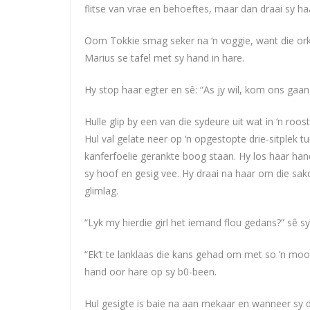
flitse van vrae en behoeftes, maar dan draai sy h
Oom Tokkie smag seker na ‘n voggie, want die or
Marius se tafel met sy hand in hare.
Hy stop haar egter en sê: “As jy wil, kom ons gaan 
Hulle glip by een van die sydeure uit wat in ‘n ro
Hul val gelate neer op ‘n opgestopte drie-sitplek t
kanferfoelie gerankte boog staan. Hy los haar ha
sy hoof en gesig vee. Hy draai na haar om die sa
glimlag.
“Lyk my hierdie girl het iemand flou gedans?” sê sy
“Ek’t te lanklaas die kans gehad om met so ’n moo
hand oor hare op sy b0-been.
Hul gesigte is baie na aan mekaar en wanneer sy die