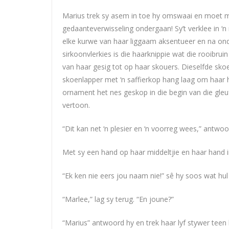
Marius trek sy asem in toe hy omswaai en moet met
gedaanteverwisseling ondergaan! Sy’t verklee in ‘
elke kurwe van haar liggaam aksentueer en na onder
sirkoonvlerkies is die haarknippie wat die rooibrui
van haar gesig tot op haar skouers. Dieselfde skoen
skoenlapper met ‘n saffierkop hang laag om haar hal
ornament het nes geskop in die begin van die gleu
vertoon.
“Dit kan net ‘n plesier en ‘n voorreg wees,” antwo
Met sy een hand op haar middeltjie en haar hand in
“Ek ken nie eers jou naam nie!” sê hy soos wat hul
“Marlee,” lag sy terug. “En joune?”
“Marius” antwoord hy en trek haar lyf stywer teen