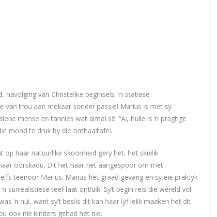
, navolging van Christelike beginsels, ‘n statiese
we van trou aan mekaar sonder passie! Marius is met sy
ene mense en tannies wat almal sê: “Ai, hulle is ‘n pragtige
die mond te druk by die onthaaltafel.
at op haar natuurlike skoonheid gery het, het skielik
at haar oorskadu. Dit het haar net aangespoor om met
selfs teenoor Marius. Marius het graad gevang en sy eie praktyk
surrealistiese teef laat ontluik. Sy’t begin reis die wêreld vol
 ‘n nul, want sy’t beslis dit kan haar lyf lelik maaken het dit
ou ook nie kinders gehad het nie.