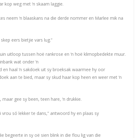
aar kop weg met ‘n skaam laggie.
kes neem ‘n blaaskans na die derde nommer en Marlee mik na
skep eers bietjie vars lug.”
ostuin uitloop tussen hoë rankrose en ‘n hoë klimopbedekte muur.
uinbank wat onder ‘n
nd en haal ‘n sakdoek uit sy broeksak waarmee hy oor
kdoek aan te bied, maar sy skud haar kop heen en weer met ‘n
, maar gee sy been, teen hare, ‘n drukkie.
i vrou só lekker te dans,” antwoord hy en plaas sy
 begeerte in sy oë sien blink in die flou lig van die