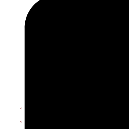
Erotiese kuns
Warm multimedia