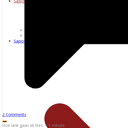
Sapioseksueel
Erotiese kuns
Warm multimedia
Sapioseksueel
2 Comments
Hoe lank gaan ek lees:
< 1
minute