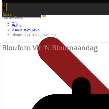
You are here:
Ons
Home
Visuele stimulasie
Bloufoto vir ‘n bloumaandag
Bloufoto Vir ‘n Bloumaandag