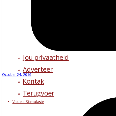
Jou privaatheid
Adverteer
October 24, 2016
Kontak
Terugvoer
Visuele Stimulasie