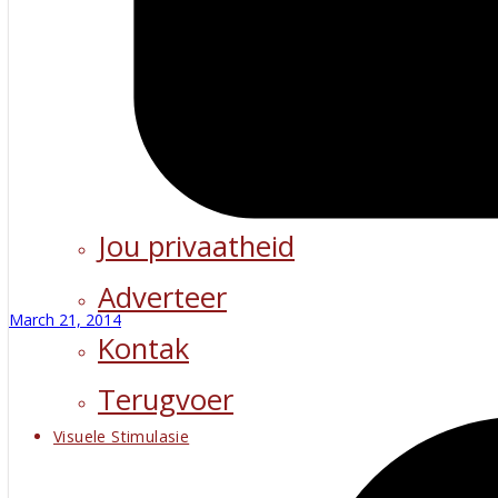
Jou privaatheid
Adverteer
March 21, 2014
Kontak
Terugvoer
Visuele Stimulasie