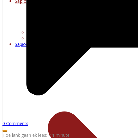
Sapioseksueel
Erotiese kuns
Warm multimedia
Sapioseksueel
0 Comments
Hoe lank gaan ek lees:
< 1
minute