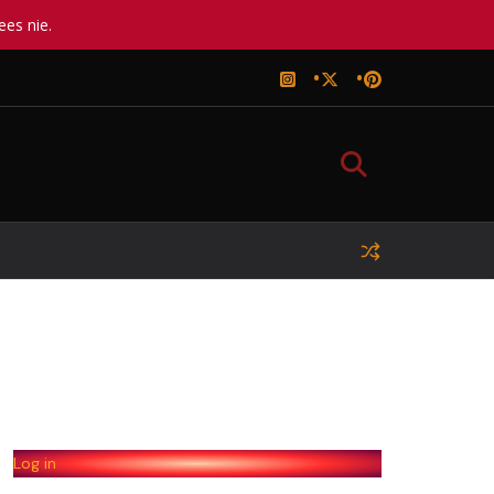
ees nie.
Log in