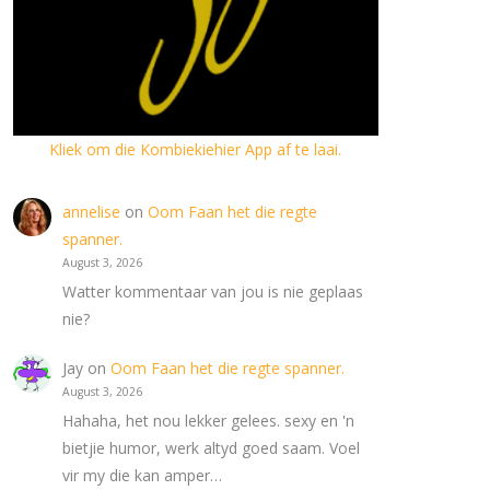
Kliek om die Kombiekiehier App af te laai.
annelise
on
Oom Faan het die regte
spanner.
August 3, 2026
Watter kommentaar van jou is nie geplaas
nie?
Jay
on
Oom Faan het die regte spanner.
August 3, 2026
Hahaha, het nou lekker gelees. sexy en 'n
bietjie humor, werk altyd goed saam. Voel
vir my die kan amper…