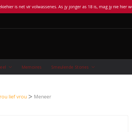
iehier is net vir volwassenes. As jy jonger as 18 is, mag jy nie hier w
eel
Memoires
Smeulende Stories
rou lief vrou
Meneer