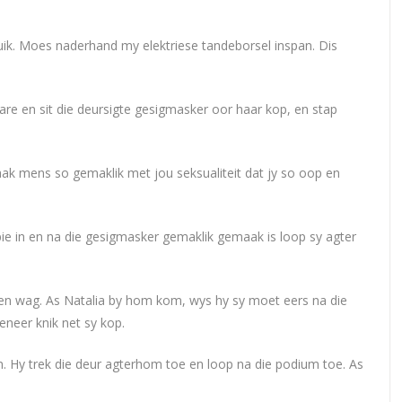
ruik. Moes naderhand my elektriese tandeborsel inspan. Dis
hare en sit die deursigte gesigmasker oor haar kop, en stap
raak mens so gemaklik met jou seksualiteit dat jy so oop en
pie in en na die gesigmasker gemaklik gemaak is loop sy agter
n wag. As Natalia by hom kom, wys hy sy moet eers na die
eneer knik net sy kop.
. Hy trek die deur agterhom toe en loop na die podium toe. As