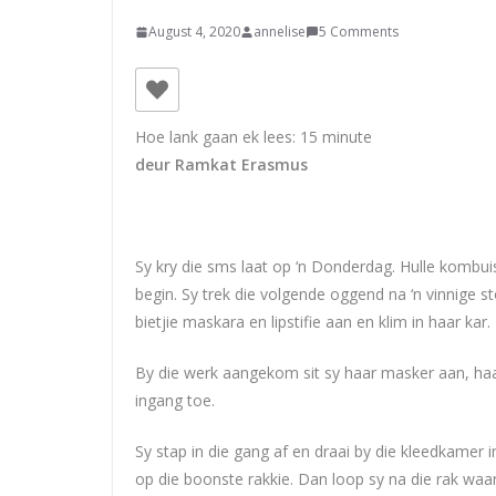
August 4, 2020
annelise
5 Comments
Hoe lank gaan ek lees:
15
minute
deur Ramkat Erasmus
Sy kry die sms laat op ‘n Donderdag. Hulle kombui
begin. Sy trek die volgende oggend na ‘n vinnige sto
bietjie maskara en lipstifie aan en klim in haar kar.
By die werk aangekom sit sy haar masker aan, haal
ingang toe.
Sy stap in die gang af en draai by die kleedkamer in
op die boonste rakkie. Dan loop sy na die rak waa