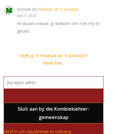
Koosie
on
Maatjie vir ‘n praatjie
July 31, 2026
Hi skaam meisie. Jy welkom om met my te
gesels.
Soek jy 'n maatjie vir 'n praatjie?
Kliek hier
.
Sluit aan by die Kombiekiehier-
gemeenskap
Skryf in om nuusbriewe te ontvang.