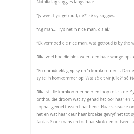
Natalia lag saggies langs haar.
“Jy weet hy’s getroud, né?” sê sy saggies.
“Ag man… Hy’s net ‘n nice man, dis al.”
“Ek vermoed die nice man, wat getroud is by the 
Rika voel hoe die blos weer teen haar wange opst
“En onmiddelik gryp sy na ‘n komkommer … Dames 
sy tel ‘n komkommer op! Wat sê dit vir julle?” sê N
Rika sit die komkommer neer en loop toilet toe. S
onthou die droom wat sy gehad het oor haar en M
sopnat gevoel tussen haar bene. Haar seksuele on
het en wat haar deur haar broekie gevryf het tot 
fantasië oor mans en tot haar skok een of twee k