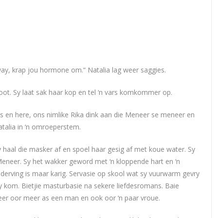
way, krap jou hormone om.“ Natalia lag weer saggies.
oot. Sy laat sak haar kop en tel ‘n vars komkommer op.
en here, ons nimlike Rika dink aan die Meneer se meneer en
atalia in ‘n omroeperstem.
y haal die masker af en spoel haar gesig af met koue water. Sy
eneer. Sy het wakker geword met ‘n kloppende hart en ‘n
derving is maar karig. Servasie op skool wat sy vuurwarm gevry
sy kom. Bietjie masturbasie na sekere liefdesromans. Baie
eer oor meer as een man en ook oor ‘n paar vroue.