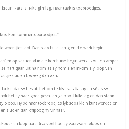
,” kreun Natalia. Rika glimlag. Haar taak is toebroodjies.
elle is komkommertoebroodjies.”
e waentjies laai. Dan stap hulle terug en die werk begin.
ërf en op sestien al in die kombuise begin werk. Nou, op amper
ka se hart gaan uit na hom as sy hom sien inkom. Hy loop van
foutjies uit en beweeg dan aan.
dankie dat sy besluit het om te bly. Natalia lag en sê as sy
aak het sy haar goed gevat en geloop. Hulle lag en dan staan
y bloos. Hy sê haar toebroodjies lyk soos klein kunswerkies en
 en sluk en dan knipoog hy vir haar.
r skouer en loop aan. Rika voel hoe sy vuurwarm bloos en