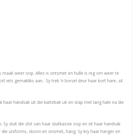
s maak weer oop. Alles is ontsmet en hulle is reg om weer te
rt iets gemakliks aan. Sy trek ‘n borsel deur haar kort hare, sit
 haar handsak uit die kattebak uit en stap met lang hale na die
. Sy sluit die slot van haar sluitkassie oop en sit haar handsak
r die uniforms, skoon en onsmet, hang. Sy kry haar hanger en