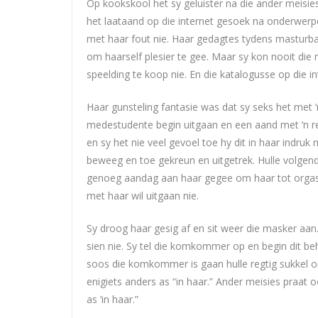
Op kookskool het sy geluister na die ander meisies
het laataand op die internet gesoek na onderwerpe
met haar fout nie. Haar gedagtes tydens masturba
om haarself plesier te gee. Maar sy kon nooit di
speelding te koop nie. En die katalogusse op die
Haar gunsteling fantasie was dat sy seks het met 
medestudente begin uitgaan en een aand met ‘n re
en sy het nie veel gevoel toe hy dit in haar indruk
beweeg en toe gekreun en uitgetrek. Hulle volgen
genoeg aandag aan haar gegee om haar tot orgasme
met haar wil uitgaan nie.
Sy droog haar gesig af en sit weer die masker aan.
sien nie. Sy tel die komkommer op en begin dit beh
soos die komkommer is gaan hulle regtig sukkel om 
enigiets anders as “in haar.” Ander meisies praat o
as ‘in haar.”