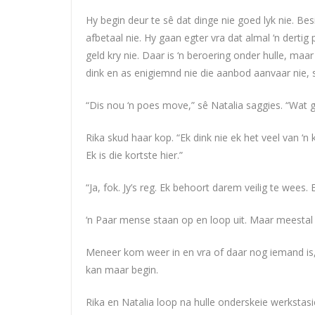
Hy begin deur te sê dat dinge nie goed lyk nie. Be
afbetaal nie. Hy gaan egter vra dat almal ‘n dertig 
geld kry nie. Daar is ‘n beroering onder hulle, ma
dink en as enigiemnd nie die aanbod aanvaar nie, s
“Dis nou ‘n poes move,” sê Natalia saggies. “Wat 
Rika skud haar kop. “Ek dink nie ek het veel van ‘n 
Ek is die kortste hier.”
“Ja, fok. Jy’s reg. Ek behoort darem veilig te wees. 
‘n Paar mense staan op en loop uit. Maar meestal
Meneer kom weer in en vra of daar nog iemand is,
kan maar begin.
Rika en Natalia loop na hulle onderskeie werkstasi