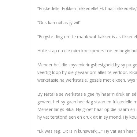
“Frikkedelle! Fokken frikkedelle! Ek haat frikkedelle
“Ons kan ruil as jy wil”
“Enigste ding om te maak wat kakker is as fikked
Hulle stap na die ruim koelkamers toe en begin hull
Meneer het die spysenieringsbesigheid by sy pa ge
veertig loop hy die gevaar om alles te verloor. Ri
werkstasie na werkstasie, gesels met elkeen, wys 
By Natalia se werkstasie gee hy haar ‘n druk en sê 
geweet het sy gaan heeldag staan en frikkedelle m
Meneer langs Rika. Hy groet haar op die naam en s
hy vat terstond een en druk dit in sy mond. Hy kou
“Ek was reg. Dit is ‘n kunswerk …” Hy vat aan haa