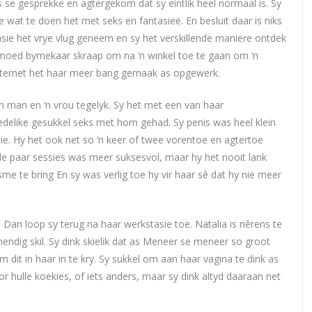
 se gesprekke en agtergekom dat sy eintlik heel normaal is. Sy
 wat te doen het met seks en fantasieë. En besluit daar is niks
sie het vrye vlug geneem en sy het verskillende maniere ontdek
e moed bymekaar skraap om na ‘n winkel toe te gaan om ‘n
 internet het haar meer bang gemaak as opgewerk.
‘n man en ‘n vrou tegelyk. Sy het met een van haar
delike gesukkel seks met hom gehad. Sy penis was heel klein
 nie. Hy het ook net so ‘n keer of twee vorentoe en agtertoe
de paar sessies was meer suksesvol, maar hy het nooit lank
 te bring En sy was verlig toe hy vir haar sê dat hy nie meer
 Dan loop sy terug na haar werkstasie toe. Natalia is nêrens te
endig skil. Sy dink skielik dat as Meneer se meneer so groot
dit in haar in te kry. Sy sukkel om aan haar vagina te dink as
or hulle koekies, of iets anders, maar sy dink altyd daaraan net