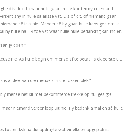
sigheid is dood, maar hulle gaan in die korttermyn niemand
persent sny in hulle salarisse vat. Dis of dit, of niemand gaan
ar niemand sê iets nie. Meneer sê hy gaan hulle kans gee om te
al hy hulle na HR toe vat waar hulle hulle bedanking kan indien.
gaan jy doen?”
keuse nie. As hulle begin om mense af te betaal is ek eerste uit.
Ek is al deel van die meubels in die fokken plek.”
 bly mense net sit met bekommerde trekke op hul gesigte.
 maar niemand verder loop uit nie. Hy bedank almal en sê hulle
es toe en kyk na die opdragte wat vir elkeen opgeplak is.