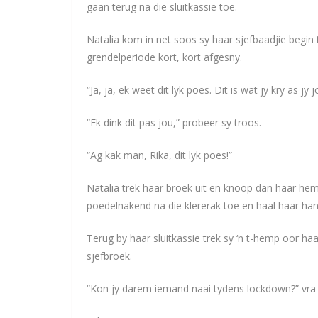
gaan terug na die sluitkassie toe.
Natalia kom in net soos sy haar sjefbaadjie begin 
grendelperiode kort, kort afgesny.
“Ja, ja, ek weet dit lyk poes. Dit is wat jy kry as j
“Ek dink dit pas jou,” probeer sy troos.
“Ag kak man, Rika, dit lyk poes!”
Natalia trek haar broek uit en knoop dan haar hem
poedelnakend na die klererak toe en haal haar han
Terug by haar sluitkassie trek sy ‘n t-hemp oor ha
sjefbroek.
“Kon jy darem iemand naai tydens lockdown?” vra 