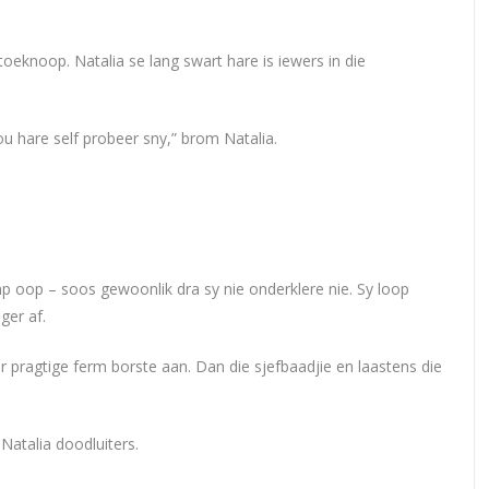
toeknoop. Natalia se lang swart hare is iewers in die
y jou hare self probeer sny,” brom Natalia.
p oop – soos gewoonlik dra sy nie onderklere nie. Sy loop
ger af.
ar pragtige ferm borste aan. Dan die sjefbaadjie en laastens die
Natalia doodluiters.