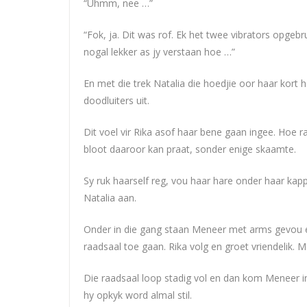
“Uhmm, nee …”
“Fok, ja. Dit was rof. Ek het twee vibrators opgeb
nogal lekker as jy verstaan hoe …”
En met die trek Natalia die hoedjie oor haar kort 
doodluiters uit.
Dit voel vir Rika asof haar bene gaan ingee. Hoe 
bloot daaroor kan praat, sonder enige skaamte.
Sy ruk haarself reg, vou haar hare onder haar kap
Natalia aan.
Onder in die gang staan Meneer met arms gevou e
raadsaal toe gaan. Rika volg en groet vriendelik. M
Die raadsaal loop stadig vol en dan kom Meneer in
hy opkyk word almal stil.