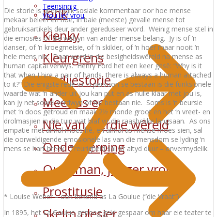
Teensinnig
Jonk
Die storie is uiteindelik sosiale kommentaar oor hoe mense
Vrou lief vrou
mekaar beleef en hoe, in baie (meeste) gevalle mense tot
gebruiksartikels deur ander gereduseer word. Weinig mense stel in
Kienky
die emosies of die welsyn van ander mense belang. Jy is of ‘n
danser, of ‘n kroegmeisie, of ‘n skilder, of ‘n hoer maar nooit ‘n
Kleurgrens
hele mens nie. Daar word in die besigheidswêreld na mense as
human capital verwys. Henry Ford het een keer gesê: “Why is it
that when I hire a pair of hands, there is always a human attached
Liedjiestorie
to it?” Die enigste rede vir ‘n persoon se bestaan is die funksionele
waarde wat ‘n ander uit jou kan put en as hulle klaar met jou is,
Meer as een
kan jy net sowel verdwyn of nie bestaan nie. Soms is ‘n beursie
met ‘n doos getroud en maak 2½ monde groot en het ‘n vreet- en
Nie van hierdie wêreld
drolmasjien in die tuin wat blaf vir die raasbekke langsaan. As ons
empatie met almal moes hê, en almal as mense moes sien, sal
die oorweldigende emosionele las van die mensdom se lyding ‘n
Onderwerping
mens se hart breek. Treurigheid sal vir altyd duur – onvermydelik.
Ouer man, jonger vroue
Prostitusie
* Louise Weber – ook bekend as La Goulue (“die Vraat”)
Skelm plesier
In 1895, het La Goulue genoeg geld gespaar om haar eie teater te