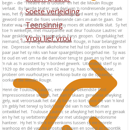
begin – die “Théâtre de la Goulue” en het die Moulin Rouge
verlaat. By hierdie teater, wat deel van ‘n rondreisende pretpark
Soete verleiding
was, het sy buikdans-vertonings aangebied want sy het te vet
geword om met die fisies veeleisende can-can aan te gaan. Die
Teensinnig
teater was nie suksesvol nie en sy moes dit uiteindelik sluit. Sy het
toe ‘n winkeltjie, met muurpanele wat deur Toulouse Lautrec vir
Vrou lief vrou
haar geskilder is, by ‘n pretpark in Parys geopen. Ongelukkig het
niemand, na sy weg is van die Moulin Rouge, in haar belanggestel
nie. Depressie en haar alkoholisme het hul tol geëis en binne ‘n
paar jaar het sy niks van haar spaargeldjies oorgehad nie. Sy was
te oud en vet om na die dansvloer terug te gaan en sy het toe vir
‘n ruk as ‘n assistent by ‘n bordeel gewerk. Uiteindelik sterf sy in
1929 op die ouderdom van 62 waar sy, haas onherkenbaar,
probeer om vuurhoutjies te verkoop buite op die sypaadjie
oorkant die Moulin Rouge.
Henri de Toulouse Lautrec, een van die bekendste Post-
Impressionistiese skilders, het aan ‘n skaars genetiese afwyking
gely, wat veroorsaak het dat sy bene so kort soos dié van ‘n kind
s’n gebly het terwyl sy bolyf soos dié van ‘n normale man
ontwikkel het. Toulouse Lautrec se afwyking het hom erg geraak
en hy het sy verbittering daaroor met uitdagende hedonisme
hanteer. Hy het ‘n sterk ooreenkoms tussen sy eie morele
wanhoop en dié van die prositute gesien en soveel as moontlik