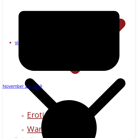
Jou privaatheid
Adverteer
Kontak
Terugvoer
Visuele stimulasie
November 29, 2019
Erotiese kuns
Warm multimedia