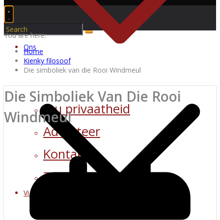
You are here:
Ons
Home
Kienky filosoof
Die simboliek van die Rooi Windmeul
Die Simboliek Van Die Rooi
Jou privaatheid
Windmeul
Adverteer
Kontak
Terugvoer
Visuele Stimulasie