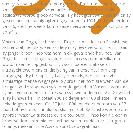
van sy tyd saam met hulle deurgebring. Prositute is die modelle
van talle van sy skilderye en hulle het hom as een van hulle
sosiaal-verworpe groep aanvaar. Hy het egter swaar gedrink en sy
gesondheid het vinnig agteruitgegaan en in 1901, in die ouderdom
van 36, sterf hy weens komplikasies veroorsaak deur alkoholisme
en sifilis.
Vincent van Gogh, die bekenste Ekspressionistiese en Fauvistiese
skilder ooit, het slegs een skildery in sy lewe verkoop – en dit aan
sy jonger broer Theo wat hom in elk geval onderhou het. Van
Gogh het eers teologie studeer, om soos sy pa ‘n predikant te
word, maar het opgeskop. Hy was ‘n baie empatiese en
introspektiewe mens en die lyding van mense het hom diep
aangegryp. Hy het op ‘n tyd al sy meubels, klere en kos vir
armlastige mense weggegee. Sy broer het hom sterwend van die
honger op die vloer van sy kamertjie gevind en Vincent daarna na
sy huis geneem en vir die res van sy lewe onderhou. Van Gogh het
al sy kunswerke – in totaal 900 skilderye en 1100 sketse – in een
dekade geproduseer. Op 27 Julie 1890, op die ouderdom van 37
jaar, het hy homself in die borskas geskiet. Sy laaste woorde aan
sy broer was: “La tristesse durera toujours”. Theo kon nie oor sy
broer se dood kom nie en sterf net ses maande later. Hul grafte
lê langs mekaar in die Auvers-sur-Oise begrafplaas.