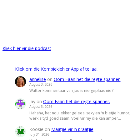
Kliek hier vir die podcast
Kliek om die Kombiekiehier App af te laai.
annelise
on
Oom Faan het die regte spanner.
August 3, 2026
Watter kommentaar van jou is nie geplaas nie?
Jay
on
Oom Faan het die regte spanner.
August 3, 2026
Hahaha, het nou lekker gelees. sexy en 'n bietjie humor,
werk altyd goed saam. Voel vir my die kan amper…
Koosie
on
Maatjie vir ‘n praatjie
July 31, 2026