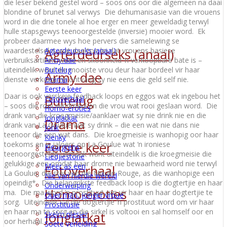
die leser bekend gestel word – soos ons oor die algemeen na daai
blondine of brunet sal verwys Die dehumanisasie van die vrouens
word in die drie tonele al hoe erger en meer geweldadig terwyl
hulle stapsgewys teenoorgestelde (inversie) mooier word. Ek
probeer daarmee wys hoe pervers die samelewing se
Agterdeurseks (anaal)
Agterdeurseks (anaal)
waardestelsel is wat daartoe lei dat vrouens basiese
Army dae
verbruiksartikels word en skoonheid ‘n verkoopbare bate is –
Buitelug
uiteindelik word die mooiste vrou deur haar bordeel vir haar
Army dae
Drama
dienste verkoop en ontvang sy nie eens die geld self nie.
Eerste keer
Daar is ook verskeie feedback loops en eggos wat ek ingebou het
Buitelug
Fotoverhaal
– soos die rooi windmeul en die vrou wat rooi geslaan word. Die
Homo-eroties
drank van die kroegmeisie/aanklaer wat sy nie drink nie en die
Jonglatkat
Drama
drank van La Goulue wat sy drink – die een wat nie dans nie
Jonk
teenoor die een wat dans. Die kroegmeisie is wanhopig oor haar
Kienky
Eerste keer
toekoms en is jaloers op La Goulue wat ‘n ironiese
Kleurgrens
teenoorgestelde uitmaak want uiteindelik is die kroegmeisie die
Liedjiestorie
gelukkige een omdat haar drome nie bewaarheid word nie terwyl
Meer as een
Fotoverhaal
La Goulue, die ster van die Moulin Rouge, as die wanhopige een
Nie van hierdie wêreld
opeindig*. Die belangrikste feedback loop is die dogtertjie en haar
Onderwerping
Homo-eroties
ma. Die ma word ‘n prostituut om vir haar en haar dogtertjie te
Ouer man, jonger vroue
sorg. Uiteindelik sal die dogtertjie ‘n prostituut word om vir haar
Prostitusie
en haar ma te sorg en die sirkel is voltooi en sal homself oor en
Jonglatkat
Skelm plesier
oor herhaal.
Soete verleiding