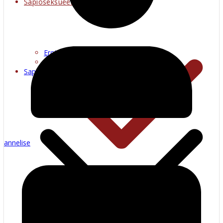
Sapioseksueel
Erotiese kuns
Warm multimedia
Sapioseksueel
annelise
Kienky filosoof