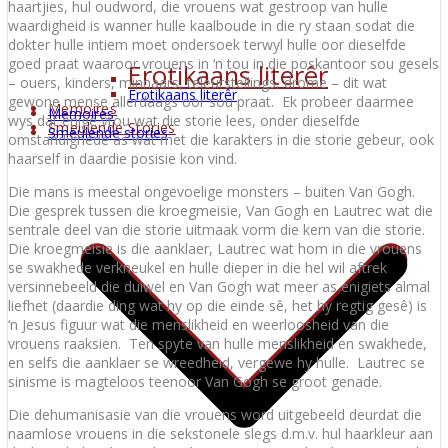
haartjies, hul oudword, die vrouens wat gestroop van hulle
waardigheid is wanner hulle kaalboude in die ry staan sodat die
dokter hulle intiem moet ondersoek terwyl hulle oor dieselfde
goed praat waaroor vrouens in ‘n tou in die poskantoor sou gesels
Erotikaans literêr
– ouers, kinders, minnaars, teleurstellings, drome – dit wat
Erotikaans literêr
gewone mense allerdaags oor sou praat. Ek probeer daarmee
Memoires
Memoires
wys dat enige vrou wat die storie lees, onder dieselfde
Smeulende Stories
Smeulende stories
omstandighede as wat met die karakters in die storie gebeur, ook
haarself in daardie posisie kon vind.
Die mans is meestal ongevoelige monsters – buiten Van Gogh.
Die gesprek tussen die kroegmeisie, Van Gogh en Lautrec wat die
sentrale deel van die storie uitmaak vorm die kern van die storie.
Die kroegmeisie is die aanklaer, Lautrec wat hom in die vrouens
se swakhede verkneukel en hulle dieper in die hel wil aftrek
versinnebeeld die duiwel en Van Gogh wat meer as enigiets almal
liefhet (daardie ding wat hy op die einde sê, het hy regtig gesê) is
‘n Jesus figuur wat die menslikheid en weerloosheid van die
vrouens raaksien. Ten spyte van hulle menslikheid en swakhede,
en selfs die aanklaer se wreedheid, vergewe hy hulle. Lautrec se
sinisme is magteloos teenoor Van Gogh se groot genade.
Die dehumanisasie van die vrouens word uitgebeeld deurdat die
naamlose vrouens in die sekstonele slegs d.m.v. hul haarkleur aan