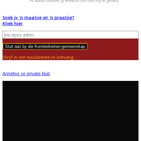
Hi skaam meisie. Jy welkom om met my te gesels.
Soek jy 'n maatjie vir 'n praatjie?
Kliek hier
.
Sluit aan by die Kombiekiehier-gemeenskap
Skryf in om nuusbriewe te ontvang.
Annelise se private klub