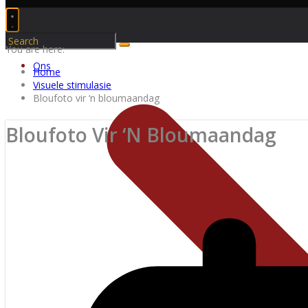
You are here:
Ons
Home
Visuele stimulasie
Bloufoto vir ‘n bloumaandag
Bloufoto Vir ‘n Bloumaandag