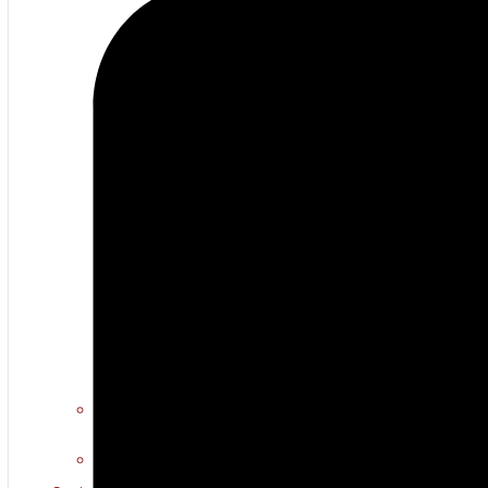
Erotiese kuns
Warm multimedia