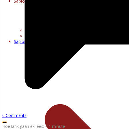
Sapioseksueel
Erotiese kuns
Warm multimedia
Sapioseksueel
0 Comments
Hoe lank gaan ek lees:
< 1
minute